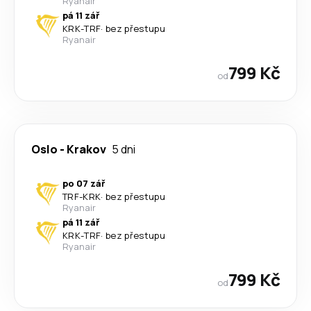
Ryanair
pá 11 zář
KRK
-
TRF
·
bez přestupu
Ryanair
799 Kč
od
Oslo
-
Krakov
5 dni
po 07 zář
TRF
-
KRK
·
bez přestupu
Ryanair
pá 11 zář
KRK
-
TRF
·
bez přestupu
Ryanair
799 Kč
od