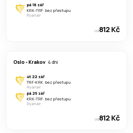
pá 18 zář
KRK
-
TRF
·
bez přestupu
Ryanair
812 Kč
od
Oslo
-
Krakov
4 dni
út 22 zář
TRF
-
KRK
·
bez přestupu
Ryanair
pá 25 zář
KRK
-
TRF
·
bez přestupu
Ryanair
812 Kč
od