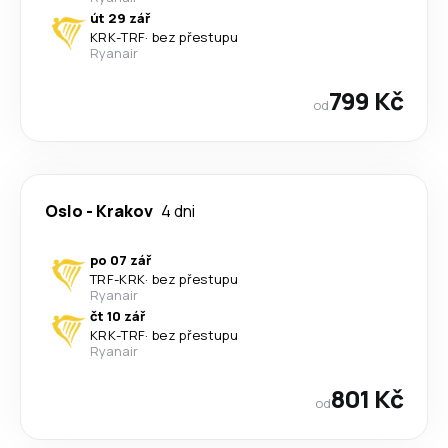
út 29 zář
KRK
-
TRF
·
bez přestupu
Ryanair
799 Kč
od
Oslo
-
Krakov
4 dni
po 07 zář
TRF
-
KRK
·
bez přestupu
Ryanair
čt 10 zář
KRK
-
TRF
·
bez přestupu
Ryanair
801 Kč
od