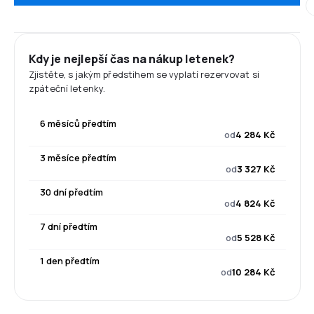
Kdy je nejlepší čas na nákup letenek?
Zjistěte, s jakým předstihem se vyplatí rezervovat si
zpáteční letenky.
6 měsíců předtím
od
4 284 Kč
3 měsíce předtím
od
3 327 Kč
30 dní předtím
od
4 824 Kč
7 dní předtím
od
5 528 Kč
1 den předtím
od
10 284 Kč