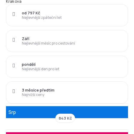
Krakova
od 797 Kč
Nejlevnější zpáteční let
Září
Nejlevnější měsíc pro cestování
pondělí
Nejlevnější den pro let
3 měsíce předtím
Nejnižší ceny
Srp
843 Kč