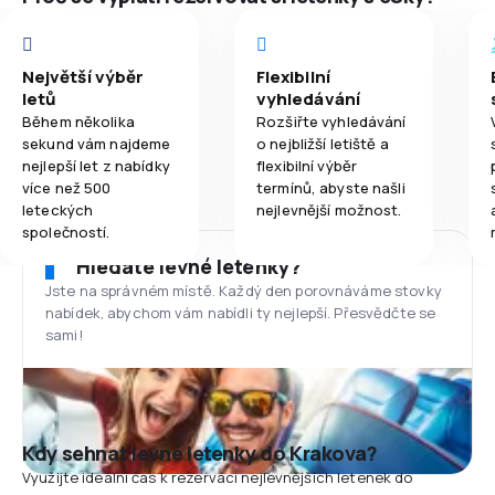
Největší výběr
Flexibilní
letů
vyhledávání
Během několika
Rozšiřte vyhledávání
sekund vám najdeme
o nejbližší letiště a
nejlepší let z nabídky
flexibilní výběr
více než 500
termínů, abyste našli
leteckých
nejlevnější možnost.
společností.
Hledáte levné letenky?
Jste na správném místě. Každý den porovnáváme stovky
nabídek, abychom vám nabídli ty nejlepší. Přesvědčte se
sami!
Kdy sehnat levné letenky do Krakova?
Využijte ideální čas k rezervaci nejlevnějších letenek do