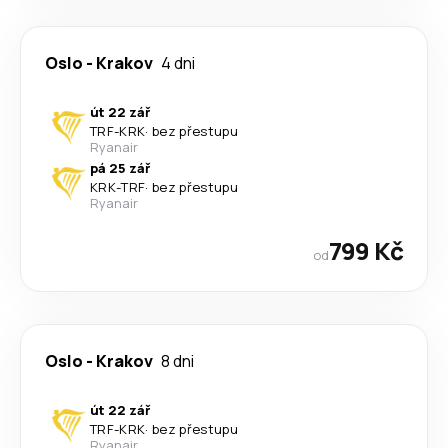
Oslo
-
Krakov
4 dni
út 22 zář
TRF
-
KRK
·
bez přestupu
Ryanair
pá 25 zář
KRK
-
TRF
·
bez přestupu
Ryanair
799 Kč
od
Oslo
-
Krakov
8 dni
út 22 zář
TRF
-
KRK
·
bez přestupu
Ryanair