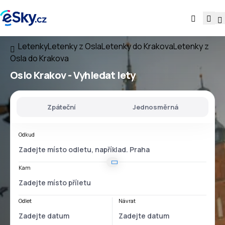
Letenky
Letenky z Osla
Letenky do Krakova
Letenky z
Osla do Krakova
Oslo Krakov
- Vyhledat lety
Zpáteční
Jednosměrná
Odkud
Kam
Odlet
Návrat