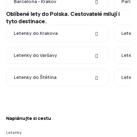
Barcelona - Krakov
Paříž -
Oblíbené lety do Polska. Cestovatelé milují i
tyto destinace.
Letenky do Krakova
Letenk
Letenky do Varšavy
Letenk
Letenky do Štětína
Letenk
Naplánujte si cestu
Letenky