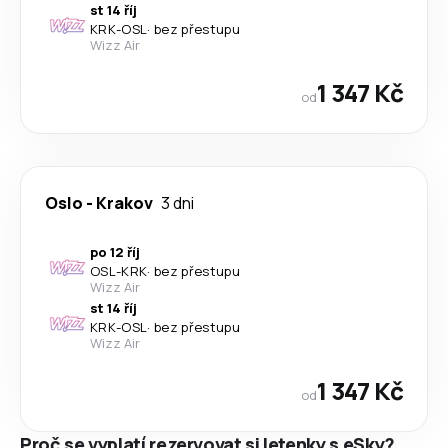
st 14 říj
KRK
-
OSL
·
bez přestupu
Wizz Air
1 347 Kč
od
Oslo
-
Krakov
3 dni
po 12 říj
OSL
-
KRK
·
bez přestupu
Wizz Air
st 14 říj
KRK
-
OSL
·
bez přestupu
Wizz Air
1 347 Kč
od
Proč se vyplatí rezervovat si letenky s eSky?