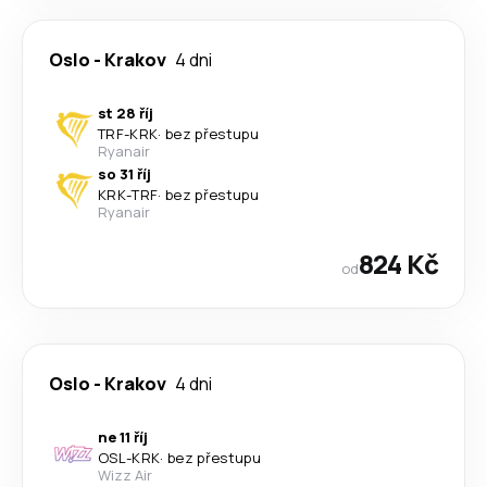
Oslo
-
Krakov
4 dni
st 28 říj
TRF
-
KRK
·
bez přestupu
Ryanair
so 31 říj
KRK
-
TRF
·
bez přestupu
Ryanair
824 Kč
od
Oslo
-
Krakov
4 dni
ne 11 říj
OSL
-
KRK
·
bez přestupu
Wizz Air