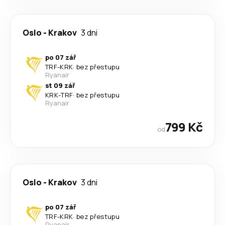
Oslo
-
Krakov
3 dni
po 07 zář
TRF
-
KRK
·
bez přestupu
Ryanair
st 09 zář
KRK
-
TRF
·
bez přestupu
Ryanair
799 Kč
od
Oslo
-
Krakov
3 dni
po 07 zář
TRF
-
KRK
·
bez přestupu
Ryanair