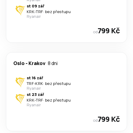
st 09 zář
KRK
-
TRF
·
bez přestupu
Ryanair
799 Kč
od
Oslo
-
Krakov
8 dni
st 16 zář
TRF
-
KRK
·
bez přestupu
Ryanair
st 23 zář
KRK
-
TRF
·
bez přestupu
Ryanair
799 Kč
od