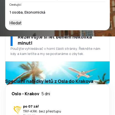
Cestující
Hledat
Rezervujte si let během několika
minut!
Použijte vyhledávač v horní části stránky. Řekněte nám
kdy a kam letíte a my se postaráme o zbytek.
Speciální nabídky letů z Osla do Krakova
Oslo
-
Krakov
5 dni
po 07 zář
TRF
-
KRK
·
bez přestupu