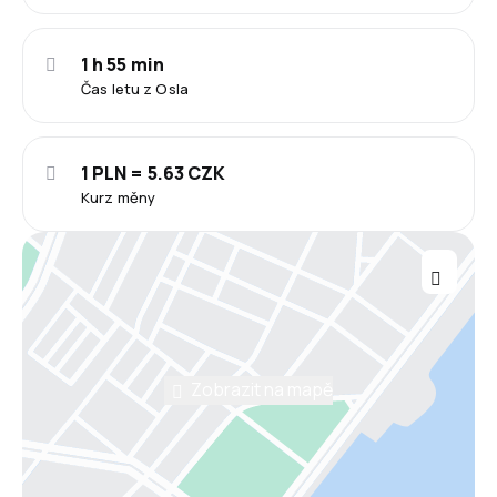
1 h 55 min
Čas letu z Osla
1 PLN = 5.63 CZK
Kurz měny
Zobrazit na mapě