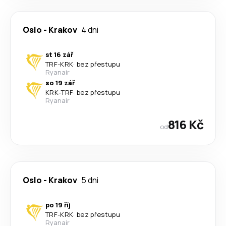
Oslo
-
Krakov
4 dni
st 16 zář
TRF
-
KRK
·
bez přestupu
Ryanair
so 19 zář
KRK
-
TRF
·
bez přestupu
Ryanair
816 Kč
od
Oslo
-
Krakov
5 dni
po 19 říj
TRF
-
KRK
·
bez přestupu
Ryanair