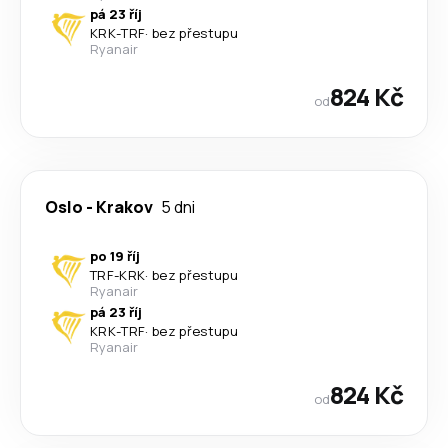
pá 23 říj
KRK
-
TRF
·
bez přestupu
Ryanair
824 Kč
od
Oslo
-
Krakov
5 dni
po 19 říj
TRF
-
KRK
·
bez přestupu
Ryanair
pá 23 říj
KRK
-
TRF
·
bez přestupu
Ryanair
824 Kč
od