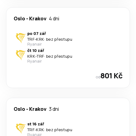
Oslo
-
Krakov
4 dni
po 07 zář
TRF
-
KRK
·
bez přestupu
Ryanair
čt 10 zář
KRK
-
TRF
·
bez přestupu
Ryanair
801 Kč
od
Oslo
-
Krakov
3 dni
st 16 zář
TRF
-
KRK
·
bez přestupu
Ryanair