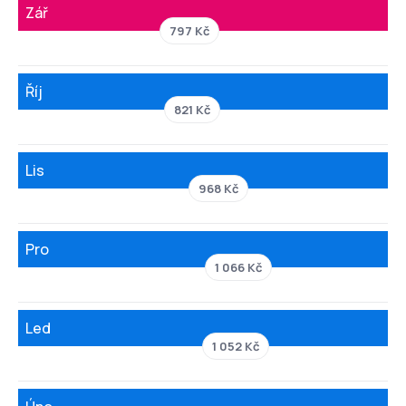
Zář
797 Kč
Říj
821 Kč
Lis
968 Kč
Pro
1 066 Kč
Led
1 052 Kč