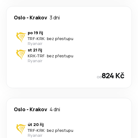
Oslo
-
Krakov
3 dni
po 19 říj
TRF
-
KRK
·
bez přestupu
Ryanair
st 21 říj
KRK
-
TRF
·
bez přestupu
Ryanair
824 Kč
od
Oslo
-
Krakov
4 dni
út 20 říj
TRF
-
KRK
·
bez přestupu
Ryanair