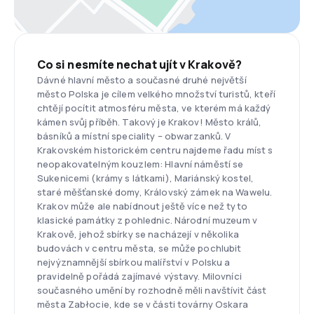
Co si nesmíte nechat ujít v Krakově?
Dávné hlavní město a současné druhé největší
město Polska je cílem velkého množství turistů, kteří
chtějí pocítit atmosféru města, ve kterém má každý
kámen svůj příběh. Takový je Krakov! Město králů,
básníků a místní speciality – obwarzanků. V
Krakovském historickém centru najdeme řadu míst s
neopakovatelným kouzlem: Hlavní náměstí se
Sukenicemi (krámy s látkami), Mariánský kostel,
staré měšťanské domy, Královský zámek na Wawelu.
Krakov může ale nabídnout ještě více než tyto
klasické památky z pohlednic. Národní muzeum v
Krakově, jehož sbírky se nacházejí v několika
budovách v centru města, se může pochlubit
nejvýznamnější sbírkou malířství v Polsku a
pravidelně pořádá zajímavé výstavy. Milovníci
současného umění by rozhodně měli navštívit část
města Zabłocie, kde se v části továrny Oskara