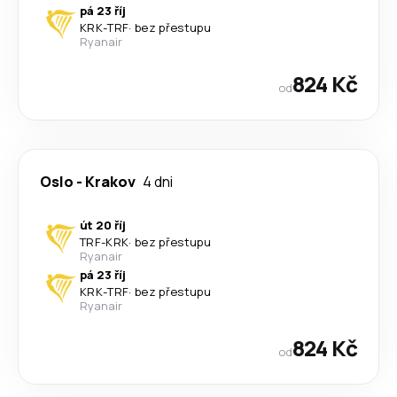
pá 23 říj
KRK
-
TRF
·
bez přestupu
Ryanair
824 Kč
od
Oslo
-
Krakov
4 dni
út 20 říj
TRF
-
KRK
·
bez přestupu
Ryanair
pá 23 říj
KRK
-
TRF
·
bez přestupu
Ryanair
824 Kč
od