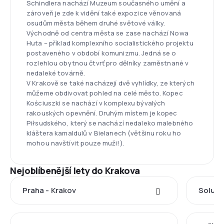
Schindlera nachází Muzeum současného umění a
zároveň je zde k vidění také expozice věnovaná
osudům města během druhé světové války.
Východně od centra města se zase nachází Nowa
Huta – příklad komplexního socialistického projektu
postaveného v období komunizmu. Jedná se o
rozlehlou obytnou čtvrť pro dělníky zaměstnané v
nedaleké továrně.
V Krakově se také nacházejí dvě vyhlídky, ze kterých
můžeme obdivovat pohled na celé město. Kopec
Kościuszki se nachází v komplexu bývalých
rakouských opevnění. Druhým místem je kopec
Piłsudského, který se nachází nedaleko malebného
kláštera kamaldulů v Bielanech (většinu roku ho
mohou navštívit pouze muži!).
Nejoblíbenější lety do Krakova
Praha - Krakov
Soluň 