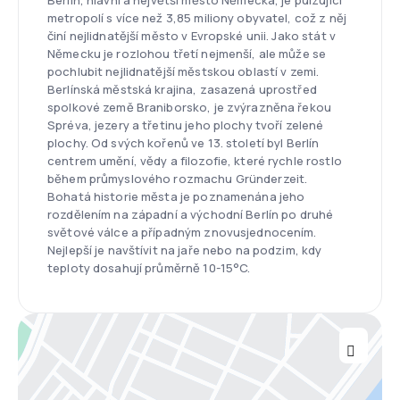
Berlín, hlavní a největší město Německa, je pulzující
metropolí s více než 3,85 miliony obyvatel, což z něj
činí nejlidnatější město v Evropské unii. Jako stát v
Německu je rozlohou třetí nejmenší, ale může se
pochlubit nejlidnatější městskou oblastí v zemi.
Berlínská městská krajina, zasazená uprostřed
spolkové země Braniborsko, je zvýrazněna řekou
Spréva, jezery a třetinu jeho plochy tvoří zelené
plochy. Od svých kořenů ve 13. století byl Berlín
centrem umění, vědy a filozofie, které rychle rostlo
během průmyslového rozmachu Gründerzeit.
Bohatá historie města je poznamenána jeho
rozdělením na západní a východní Berlín po druhé
světové válce a případným znovusjednocením.
Nejlepší je navštívit na jaře nebo na podzim, kdy
teploty dosahují průměrně 10-15°C.