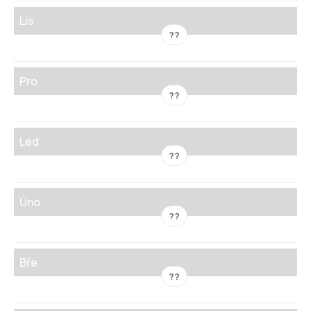
Lis
??
Pro
??
Led
??
Úno
??
Bře
??