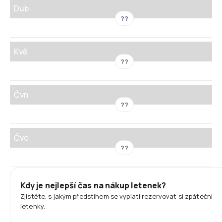
Dub
??
Kvě
??
Čvn
??
Čvc
??
Kdy je nejlepší čas na nákup letenek?
Zjistěte, s jakým předstihem se vyplatí rezervovat si zpáteční
letenky.