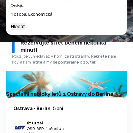
Cestující
Hledat
Rezervujte si let během několika
minut!
Použijte vyhledávač v horní části stránky. Řekněte nám
kdy a kam letíte a my se postaráme o zbytek.
Speciální nabídky letů z Ostravy do Berlína
Ostrava
-
Berlín
5 dni
út 01 zář
OSR
-
BER
·
1 přestup