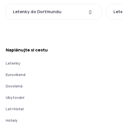
Letenky do Dortmundu
Letenk
Naplánujte si cestu
Letenky
Eurovíkend
Dovolená
Ubytování
Let+Hotel
Hotely