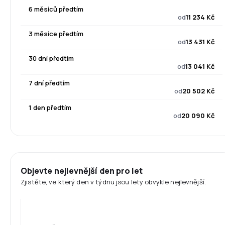
6 měsíců předtím
od
11 234 Kč
3 měsíce předtím
od
13 431 Kč
30 dní předtím
od
13 041 Kč
7 dní předtím
od
20 502 Kč
1 den předtím
od
20 090 Kč
Objevte nejlevnější den pro let
Zjistěte, ve který den v týdnu jsou lety obvykle nejlevnější.