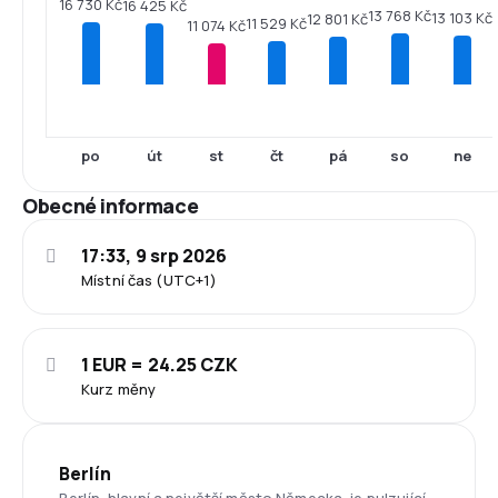
16 730 Kč
16 425 Kč
13 768 Kč
13 103 Kč
12 801 Kč
11 529 Kč
11 074 Kč
po
út
st
čt
pá
so
ne
Obecné informace
17:33, 9 srp 2026
Místní čas (UTC+1)
1 EUR = 24.25 CZK
Kurz měny
Berlín