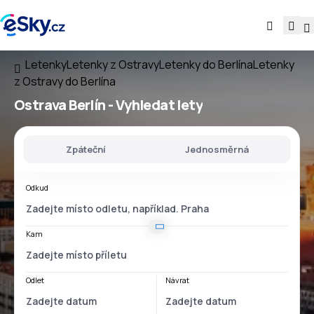
Letenky
Letenky z Ostravy
Letenky do Berlína
Letenky
z Ostravy do Berlína
Ostrava Berlín
- Vyhledat lety
Zpáteční
Jednosměrná
Odkud
Kam
Odlet
Návrat