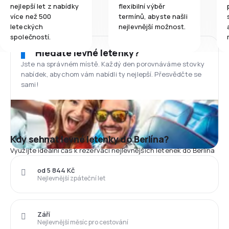
nejlepší let z nabídky
flexibilní výběr
více než 500
termínů, abyste našli
leteckých
nejlevnější možnost.
společností.
Hledáte levné letenky?
Jste na správném místě. Každý den porovnáváme stovky
nabídek, abychom vám nabídli ty nejlepší. Přesvědčte se
sami!
Kdy sehnat levné letenky do Berlína?
Využijte ideální čas k rezervaci nejlevnějších letenek do Berlína
od 5 844 Kč
Nejlevnější zpáteční let
Září
Nejlevnější měsíc pro cestování