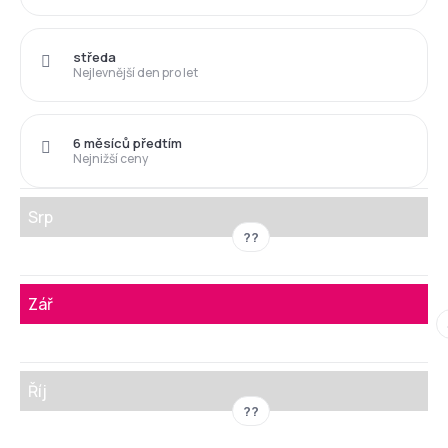
středa
Nejlevnější den pro let
6 měsíců předtím
Nejnižší ceny
Srp
??
Zář
Říj
??