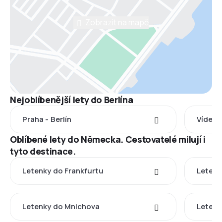
Zobrazit na mapě
Nejoblíbenější lety do Berlína
Praha - Berlín
Vídeň -
Oblíbené lety do Německa. Cestovatelé milují i
tyto destinace.
Letenky do Frankfurtu
Letenk
Letenky do Mnichova
Letenk