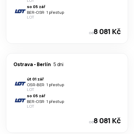
LOT
so 05 zář
BER
-
OSR
·
1 přestup
LOT
8 081 Kč
od
Ostrava
-
Berlín
5 dni
út 01 zář
OSR
-
BER
·
1 přestup
LOT
so 05 zář
BER
-
OSR
·
1 přestup
LOT
8 081 Kč
od