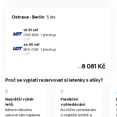
Ostrava
-
Berlín
5 dni
út 01 zář
OSR
-
BER
·
1 přestup
LOT
so 05 zář
BER
-
OSR
·
1 přestup
LOT
8 081 Kč
od
Proč se vyplatí rezervovat si letenky s eSky?
Největší výběr
Flexibilní
letů
vyhledávání
Během několika
Rozšiřte vyhledávání
sekund vám najdeme
o nejbližší letiště a