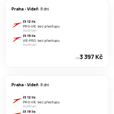
Praha
-
Vídeň
8 dni
čt 12 lis
PRG
-
VIE
·
bez přestupu
Austrian
čt 19 lis
VIE
-
PRG
·
bez přestupu
Austrian
3 397 Kč
od
Praha
-
Vídeň
8 dni
čt 12 lis
PRG
-
VIE
·
bez přestupu
Austrian
čt 19 lis