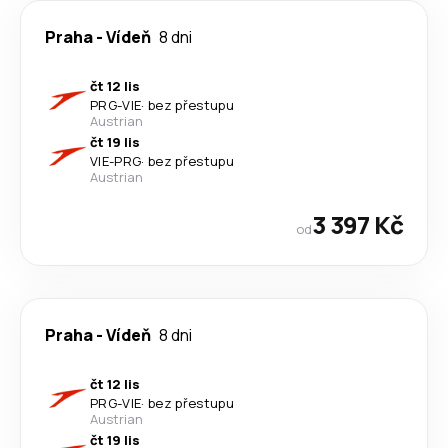
Praha
-
Vídeň
8 dni
čt 12 lis
PRG
-
VIE
·
bez přestupu
Austrian
čt 19 lis
VIE
-
PRG
·
bez přestupu
Austrian
3 397 Kč
od
Praha
-
Vídeň
8 dni
čt 12 lis
PRG
-
VIE
·
bez přestupu
Austrian
čt 19 lis