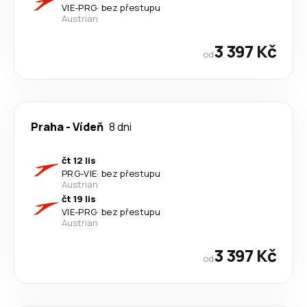
VIE
-
PRG
·
bez přestupu
Austrian
3 397 Kč
od
Praha
-
Vídeň
8 dni
čt 12 lis
PRG
-
VIE
·
bez přestupu
Austrian
čt 19 lis
VIE
-
PRG
·
bez přestupu
Austrian
3 397 Kč
od