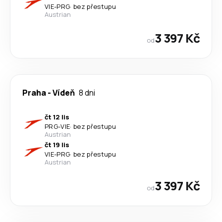
VIE
-
PRG
·
bez přestupu
Austrian
3 397 Kč
od
Praha
-
Vídeň
8 dni
čt 12 lis
PRG
-
VIE
·
bez přestupu
Austrian
čt 19 lis
VIE
-
PRG
·
bez přestupu
Austrian
3 397 Kč
od