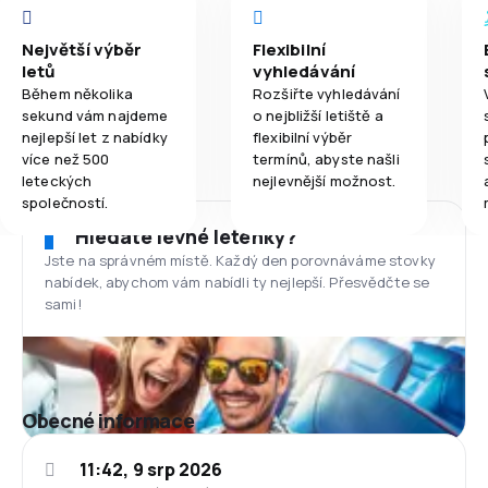
Největší výběr
Flexibilní
letů
vyhledávání
Během několika
Rozšiřte vyhledávání
sekund vám najdeme
o nejbližší letiště a
nejlepší let z nabídky
flexibilní výběr
více než 500
termínů, abyste našli
leteckých
nejlevnější možnost.
společností.
Hledáte levné letenky?
Jste na správném místě. Každý den porovnáváme stovky
nabídek, abychom vám nabídli ty nejlepší. Přesvědčte se
sami!
Obecné informace
11:42, 9 srp 2026