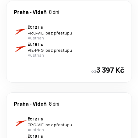
Praha
-
Vídeň
8 dni
čt 12 lis
PRG
-
VIE
·
bez přestupu
Austrian
čt 19 lis
VIE
-
PRG
·
bez přestupu
Austrian
3 397 Kč
od
Praha
-
Vídeň
8 dni
čt 12 lis
PRG
-
VIE
·
bez přestupu
Austrian
čt 19 lis