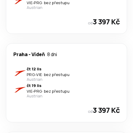
VIE
-
PRG
·
bez přestupu
Austrian
3 397 Kč
od
Praha
-
Vídeň
8 dni
čt 12 lis
PRG
-
VIE
·
bez přestupu
Austrian
čt 19 lis
VIE
-
PRG
·
bez přestupu
Austrian
3 397 Kč
od