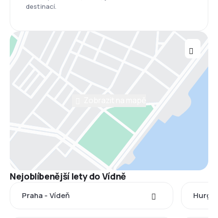
destinací.
Zobrazit na mapě
Nejoblíbenější lety do Vídně
Praha - Vídeň
Hurgha