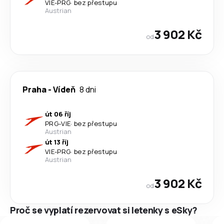
VIE
-
PRG
·
bez přestupu
Austrian
3 902 Kč
od
Praha
-
Vídeň
8 dni
út 06 říj
PRG
-
VIE
·
bez přestupu
Austrian
út 13 říj
VIE
-
PRG
·
bez přestupu
Austrian
3 902 Kč
od
Proč se vyplatí rezervovat si letenky s eSky?