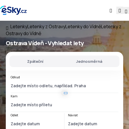
Letenky
Letenky z Ostravy
Letenky do Vídně
Letenky z
Ostravy do Vídně
Ostrava Vídeň
- Vyhledat lety
Zpáteční
Jednosměrná
Odkud
Kam
Odlet
Návrat