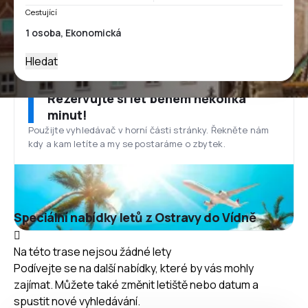
Cestující
Hledat
Rezervujte si let během několika
minut!
Použijte vyhledávač v horní části stránky. Řekněte nám
kdy a kam letíte a my se postaráme o zbytek.
Speciální nabídky letů z Ostravy do Vídně
Na této trase nejsou žádné lety
Podívejte se na další nabídky, které by vás mohly
zajímat. Můžete také změnit letiště nebo datum a
spustit nové vyhledávání.