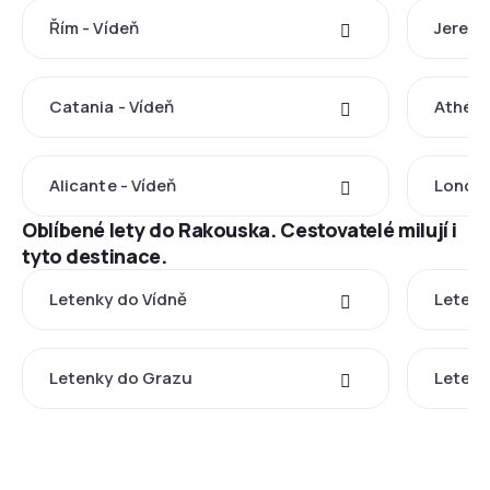
Řím - Vídeň
Jereva
Catania - Vídeň
Athény
Alicante - Vídeň
Londýn
Oblíbené lety do Rakouska. Cestovatelé milují i
tyto destinace.
Letenky do Vídně
Letenk
Letenky do Grazu
Letenk