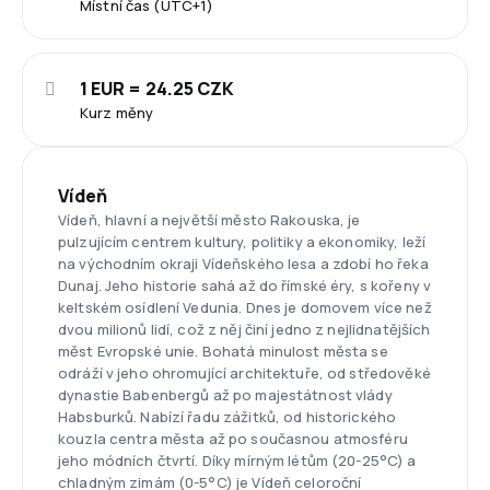
Místní čas (UTC+1)
1 EUR = 24.25 CZK
Kurz měny
Vídeň
Vídeň, hlavní a největší město Rakouska, je
pulzujícím centrem kultury, politiky a ekonomiky, leží
na východním okraji Vídeňského lesa a zdobí ho řeka
Dunaj. Jeho historie sahá až do římské éry, s kořeny v
keltském osídlení Vedunia. Dnes je domovem více než
dvou milionů lidí, což z něj činí jedno z nejlidnatějších
měst Evropské unie. Bohatá minulost města se
odráží v jeho ohromující architektuře, od středověké
dynastie Babenbergů až po majestátnost vlády
Habsburků. Nabízí řadu zážitků, od historického
kouzla centra města až po současnou atmosféru
jeho módních čtvrtí. Díky mírným létům (20-25°C) a
chladným zimám (0-5°C) je Vídeň celoroční