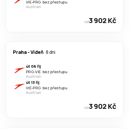
VIE
-
PRG
·
bez přestupu
Austrian
3 902 Kč
od
Praha
-
Vídeň
8 dni
út 06 říj
PRG
-
VIE
·
bez přestupu
Austrian
út 13 říj
VIE
-
PRG
·
bez přestupu
Austrian
3 902 Kč
od