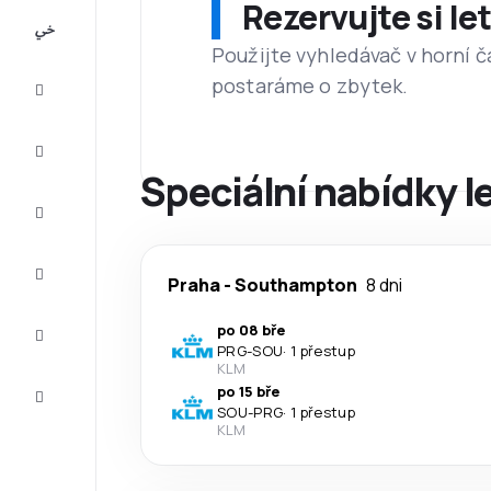
Rezervujte si l
All-
inclusive
Použijte vyhledávač v horní č
postaráme o zbytek.
Eurovíkend
Ubytování
Speciální nabídky 
Akční
letenky
Zkompletujte
Praha
-
Southampton
8 dni
vaši cestu
Tipy a
po 08 bře
inspirace
PRG
-
SOU
·
1 přestup
KLM
Zákaznický
po 15 bře
servis
SOU
-
PRG
·
1 přestup
KLM