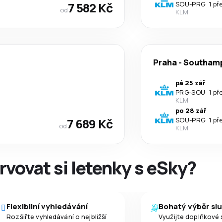
7 582 Kč
SOU
-
PRG
·
1 př
od
KLM
Praha
-
Southam
pá 25 zář
PRG
-
SOU
·
1 př
KLM
po 28 zář
7 689 Kč
SOU
-
PRG
·
1 př
od
KLM
rvovat si letenky s eSky?
Flexibilní vyhledávání
Bohatý výběr sl
Rozšiřte vyhledávání o nejbližší
Využijte doplňkové 