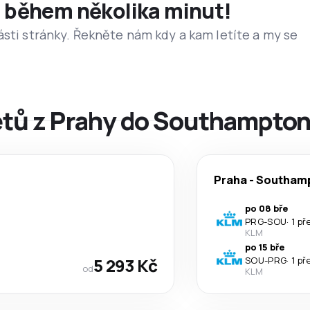
et během několika minut!
ásti stránky. Řekněte nám kdy a kam letíte a my se
letů z Prahy do Southampto
Praha
-
Southam
po 08 bře
PRG
-
SOU
·
1 př
KLM
po 15 bře
5 293 Kč
SOU
-
PRG
·
1 př
od
KLM