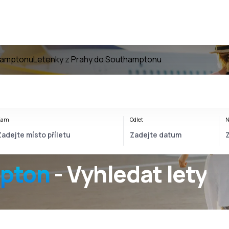
hamptonu
Letenky z Prahy do Southamptonu
Kam
Odlet
N
pton
- Vyhledat lety