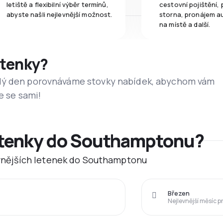
letiště a flexibilní výběr termínů,
cestovní pojištění, 
abyste našli nejlevnější možnost.
storna, pronájem a
na místě a další.
etenky?
dý den porovnáváme stovky nabídek, abychom vám
e se sami!
letenky do Southamptonu?
levnějších letenek do Southamptonu
Březen
Nejlevnější měsíc p