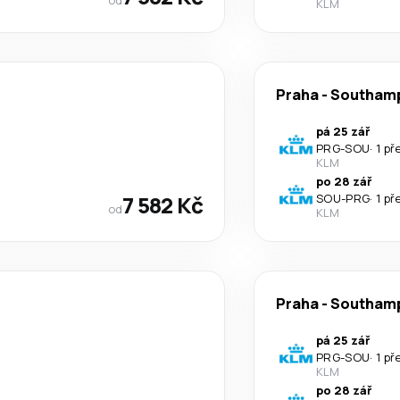
KLM
Praha
-
Southam
pá 25 zář
PRG
-
SOU
·
1 př
KLM
po 28 zář
7 582 Kč
SOU
-
PRG
·
1 př
od
KLM
Praha
-
Southam
pá 25 zář
PRG
-
SOU
·
1 př
KLM
po 28 zář