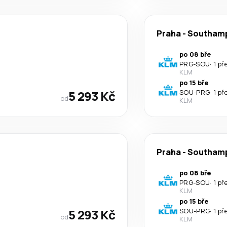
Praha
-
Southam
po 08 bře
PRG
-
SOU
·
1 př
KLM
po 15 bře
5 293 Kč
SOU
-
PRG
·
1 př
od
KLM
Praha
-
Southam
po 08 bře
PRG
-
SOU
·
1 př
KLM
po 15 bře
5 293 Kč
SOU
-
PRG
·
1 př
od
KLM