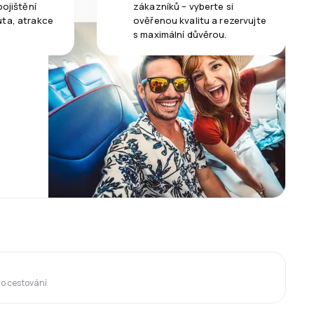
pojištění
zákazníků – vyberte si
uta, atrakce
ověřenou kvalitu a rezervujte
s maximální důvěrou.
ro cestování