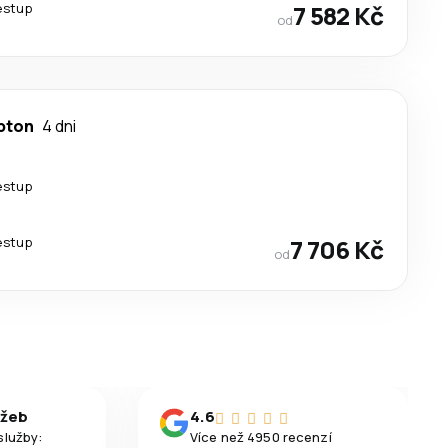
estup
7 582 Kč
od
pton
4 dni
estup
estup
7 706 Kč
od
užeb
4.6
služby:
Více než 4950 recenzí