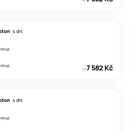
pton
4 dni
estup
estup
7 582 Kč
od
pton
4 dni
estup