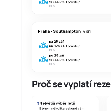
SOU
-
PRG
·
1 přestup
KLM
Praha
-
Southampton
4 dni
pá 25 zář
PRG
-
SOU
·
1 přestup
KLM
po 28 zář
SOU
-
PRG
·
1 přestup
KLM
Proč se vyplatí reze
Největší výběr letů
Během několika sekund vám