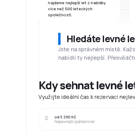
najdeme nejlepší let z nabídky
více než 500 leteckých
společností.
Hledáte levné l
Jste na správném místě. Kaž
nabídli ty nejlepší. Přesvědčt
Kdy sehnat levné 
Využijte ideální čas k rezervaci nej
od 5 290 Kč
Nejlevnější zpáteční let