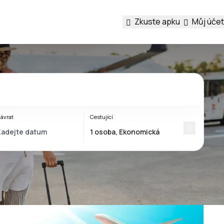
Zkuste apku
Můj účet
ávrat
Cestující