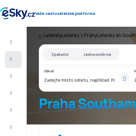
Vaše cestovatelská platforma
Letenky
Letenky z Prahy
Letenky do Sout
Let+Hotel
Zpáteční
Jednosměrná
Letenky
Odkud
Dovolená
Léto
2026
Praha Southam
Zima
2026/27
Last
minute