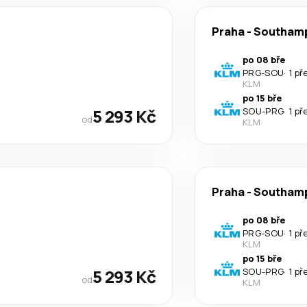
Praha
-
Southam
po 08 bře
PRG
-
SOU
·
1 př
KLM
po 15 bře
5 293 Kč
SOU
-
PRG
·
1 př
od
KLM
Praha
-
Southam
po 08 bře
PRG
-
SOU
·
1 př
KLM
po 15 bře
5 293 Kč
SOU
-
PRG
·
1 př
od
KLM