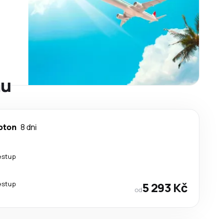
nu
pton
8 dni
estup
estup
5 293 Kč
od