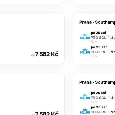
Praha
-
Southam
pá 25 zář
PRG
-
SOU
·
1 př
KLM
po 28 zář
7 582 Kč
SOU
-
PRG
·
1 př
od
KLM
Praha
-
Southam
pá 25 zář
PRG
-
SOU
·
1 př
KLM
po 28 zář
7 582 Kč
SOU
-
PRG
·
1 př
od