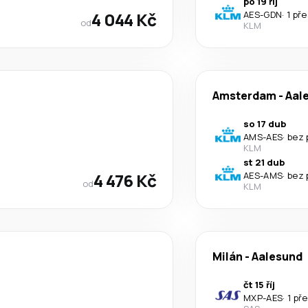
po 19 říj
4 044 Kč
AES
-
GDN
·
1 př
od
KLM
Amsterdam
-
Aal
so 17 dub
AMS
-
AES
·
bez 
KLM
st 21 dub
4 476 Kč
AES
-
AMS
·
bez 
od
KLM
Milán
-
Aalesund
čt 15 říj
MXP
-
AES
·
1 př