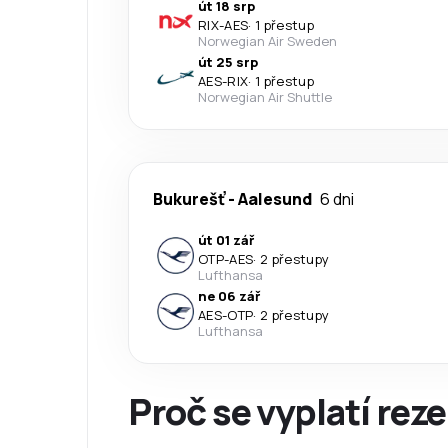
út 18 srp
RIX
-
AES
·
1 přestup
Norwegian Air Sweden
út 25 srp
AES
-
RIX
·
1 přestup
Norwegian Air Shuttle
Bukurešť
-
Aalesund
6 dni
út 01 zář
OTP
-
AES
·
2 přestupy
Lufthansa
ne 06 zář
AES
-
OTP
·
2 přestupy
Lufthansa
Proč se vyplatí reze