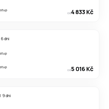
estup
4 833 Kč
od
6 dni
estup
estup
5 016 Kč
od
d
9 dni