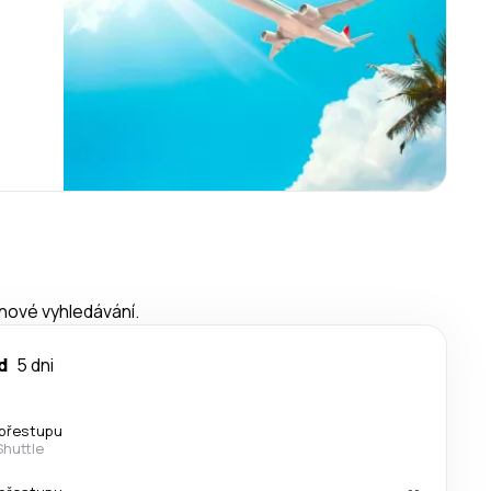
 nové vyhledávání.
d
5 dni
přestupu
Shuttle