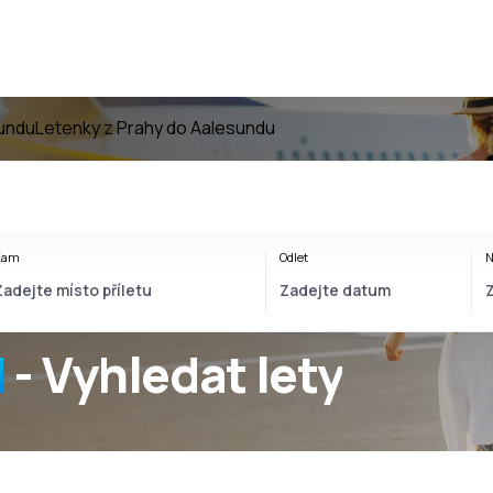
undu
Letenky z Prahy do Aalesundu
Kam
Odlet
N
d
- Vyhledat lety