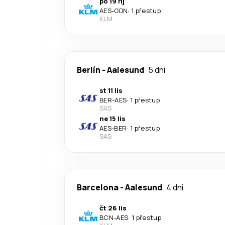
po 19 říj
AES
-
GDN
·
1 přestup
KLM
Berlín
-
Aalesund
5 dni
st 11 lis
BER
-
AES
·
1 přestup
SAS
ne 15 lis
AES
-
BER
·
1 přestup
SAS
Barcelona
-
Aalesund
4 dni
čt 26 lis
BCN
-
AES
·
1 přestup