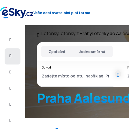
Vaše cestovatelská platforma
Letenky
Letenky z Prahy
Letenky do Aales
Let+Hotel
Zpáteční
Jednosměrná
Letenky
Odkud
Dovolená
Léto
2026
Praha Aalesun
Zima
2026/27
Last
minute