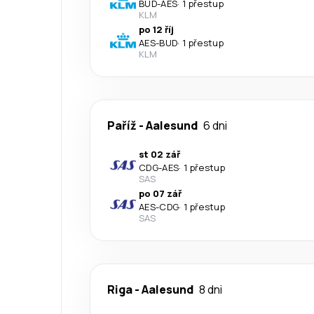
BUD
-
AES
·
1 přestup
KLM
po 12 říj
AES
-
BUD
·
1 přestup
KLM
Paříž
-
Aalesund
6 dni
st 02 zář
CDG
-
AES
·
1 přestup
SAS
po 07 zář
AES
-
CDG
·
1 přestup
SAS
Riga
-
Aalesund
8 dni