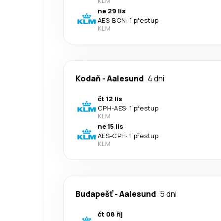
KLM
ne 29 lis
AES
-
BCN
·
1 přestup
KLM
Kodaň
-
Aalesund
4 dni
čt 12 lis
CPH
-
AES
·
1 přestup
KLM
ne 15 lis
AES
-
CPH
·
1 přestup
KLM
Budapešť
-
Aalesund
5 dni
čt 08 říj