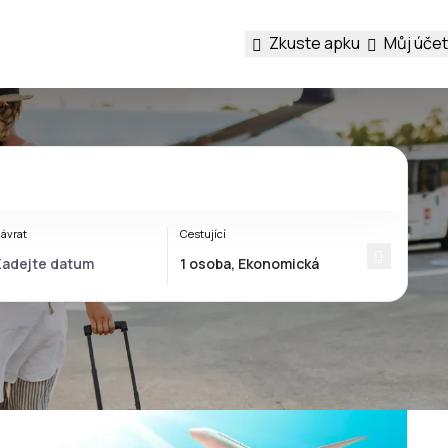
Zkuste apku
Můj účet
ávrat
Cestující