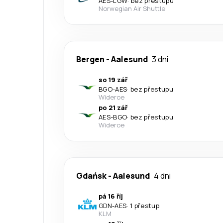
AES
-
LGW
·
bez přestupu
Norwegian Air Shuttle
Bergen
-
Aalesund
3 dni
so 19 zář
BGO
-
AES
·
bez přestupu
Wideroe
po 21 zář
AES
-
BGO
·
bez přestupu
Wideroe
Gdańsk
-
Aalesund
4 dni
pá 16 říj
GDN
-
AES
·
1 přestup
KLM