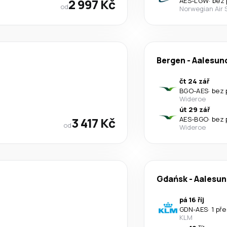
2 997 Kč
AES
-
LGW
·
bez 
od
Norwegian Air 
Bergen
-
Aalesun
čt 24 zář
BGO
-
AES
·
bez 
Wideroe
út 29 zář
3 417 Kč
AES
-
BGO
·
bez 
od
Wideroe
Gdańsk
-
Aalesun
pá 16 říj
GDN
-
AES
·
1 př
KLM