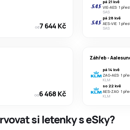
pá 21 kvě
VIE
-
AES
·
1 pře
SAS
pá 28 kvě
7 644 Kč
AES
-
VIE
·
1 pře
od
SAS
Záhřeb
-
Aalesun
pá 14 kvě
ZAG
-
AES
·
1 př
KLM
so 22 kvě
6 468 Kč
AES
-
ZAG
·
1 př
od
KLM
rvovat si letenky s eSky?