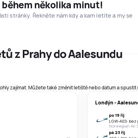
et během několika minut!
ásti stránky. Řekněte nám kdy a kam letíte a my se
etů z Prahy do Aalesundu
mohly zajímat. Můžete také změnit letiště nebo datum a spustit
Londýn
-
Aalesun
po 19 říj
LGW
-
AES
·
bez 
Norwegian Air 
pá 23 říj