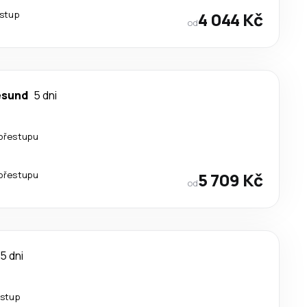
estup
4 044 Kč
od
esund
5 dni
přestupu
přestupu
5 709 Kč
od
5 dni
estup