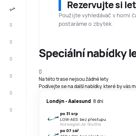
Rezervujte si l
All-
inclusive
Použijte vyhledávač v horní č
postaráme o zbytek.
Eurovíkend
Ubytování
Speciální nabídky l
Akční
letenky
Zkompletujte
Na této trase nejsou žádné lety
vaši cestu
Podívejte se na další nabídky, které by vás 
Tipy a
inspirace
Londýn
-
Aalesund
8 dni
Zákaznický
servis
po 31 srp
LGW
-
AES
·
bez přestupu
Norwegian Air Shuttle
po 07 zář