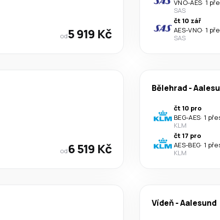
VNO
-
AES
·
1 př
SAS
čt 10 zář
5 919 Kč
AES
-
VNO
·
1 př
od
SAS
Bělehrad
-
Aales
čt 10 pro
BEG
-
AES
·
1 pře
KLM
čt 17 pro
6 519 Kč
AES
-
BEG
·
1 pře
od
KLM
Vídeň
-
Aalesund