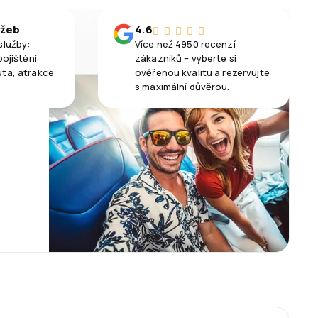
užeb
4.6
služby:
Více než 4950 recenzí
pojištění
zákazníků – vyberte si
uta, atrakce
ověřenou kvalitu a rezervujte
s maximální důvěrou.