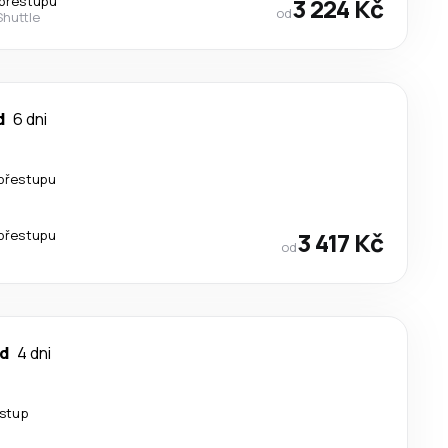
přestupu
3 224 Kč
od
Shuttle
d
6 dni
přestupu
přestupu
3 417 Kč
od
d
4 dni
estup