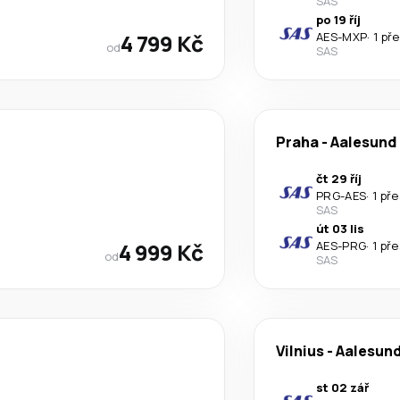
SAS
po 19 říj
4 799 Kč
AES
-
MXP
·
1 př
od
SAS
Praha
-
Aalesund
čt 29 říj
PRG
-
AES
·
1 př
SAS
út 03 lis
4 999 Kč
AES
-
PRG
·
1 př
od
SAS
Vilnius
-
Aalesun
st 02 zář