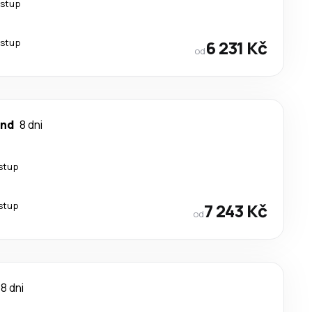
estup
estup
6 231 Kč
od
und
8 dni
stup
stup
7 243 Kč
od
8 dni