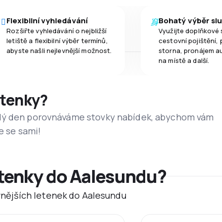
Flexibilní vyhledávání
Bohatý výběr sl
Rozšiřte vyhledávání o nejbližší
Využijte doplňkové 
letiště a flexibilní výběr termínů,
cestovní pojištění, 
abyste našli nejlevnější možnost.
storna, pronájem a
na místě a další.
etenky?
dý den porovnáváme stovky nabídek, abychom vám
e se sami!
etenky do Aalesundu?
evnějších letenek do Aalesundu