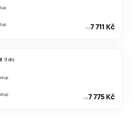
stup
stup
7 711 Kč
od
d
9 dni
estup
estup
7 775 Kč
od