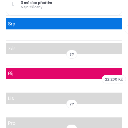
3 měsíce předtím
Nejnižší ceny
Srp
Zář
??
Říj
22 230 Kč
Lis
??
Pro