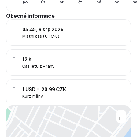
po
út
st
čt
pá
so
n
Obecné informace
05:45, 9 srp 2026
Místní čas (UTC-6)
12 h
Čas letu z Prahy
1 USD = 20.99 CZK
Kurz měny