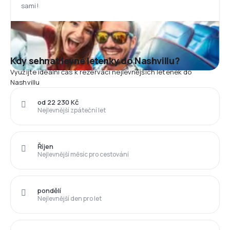
sami!
Kdy sehnat levné letenky do Nashvillu?
Využijte ideální čas k rezervaci nejlevnějších letenek do
Nashvillu
od 22 230 Kč
Nejlevnější zpáteční let
Říjen
Nejlevnější měsíc pro cestování
pondělí
Nejlevnější den pro let