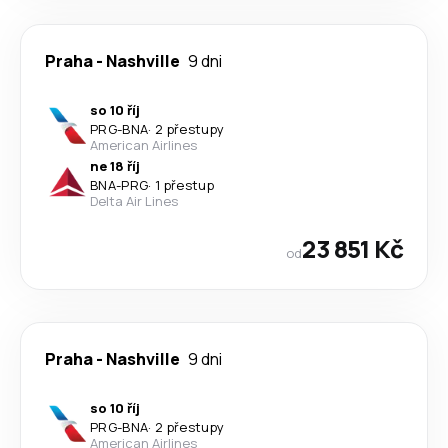
Praha
-
Nashville
9 dni
so 10 říj
PRG
-
BNA
·
2 přestupy
American Airlines
ne 18 říj
BNA
-
PRG
·
1 přestup
Delta Air Lines
23 851 Kč
od
Praha
-
Nashville
9 dni
so 10 říj
PRG
-
BNA
·
2 přestupy
American Airlines