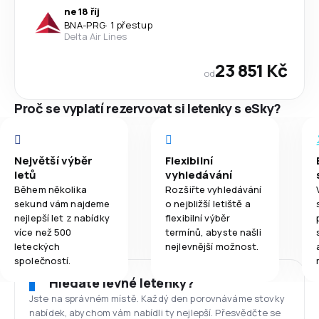
ne 18 říj
BNA
-
PRG
·
1 přestup
Delta Air Lines
23 851 Kč
od
Proč se vyplatí rezervovat si letenky s eSky?
Největší výběr
Flexibilní
letů
vyhledávání
Během několika
Rozšiřte vyhledávání
sekund vám najdeme
o nejbližší letiště a
nejlepší let z nabídky
flexibilní výběr
více než 500
termínů, abyste našli
leteckých
nejlevnější možnost.
společností.
Hledáte levné letenky?
Jste na správném místě. Každý den porovnáváme stovky
nabídek, abychom vám nabídli ty nejlepší. Přesvědčte se