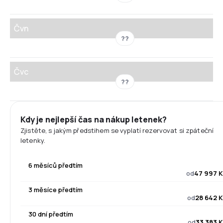
Čvn
??
Čvc
??
Kdy je nejlepší čas na nákup letenek?
Zjistěte, s jakým předstihem se vyplatí rezervovat si zpáteční
letenky.
6 měsíců předtím
od
47 997 K
3 měsíce předtím
od
28 642 K
30 dní předtím
od
33 383 