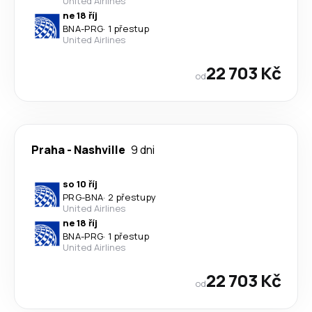
United Airlines
ne 18 říj
BNA
-
PRG
·
1 přestup
United Airlines
22 703 Kč
od
Praha
-
Nashville
9 dni
so 10 říj
PRG
-
BNA
·
2 přestupy
United Airlines
ne 18 říj
BNA
-
PRG
·
1 přestup
United Airlines
22 703 Kč
od