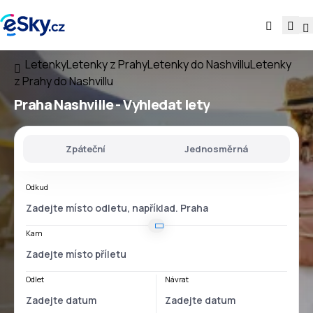
Letenky
Letenky z Prahy
Letenky do Nashvillu
Letenky
z Prahy do Nashvillu
Praha Nashville
- Vyhledat lety
Zpáteční
Jednosměrná
Odkud
Kam
Odlet
Návrat