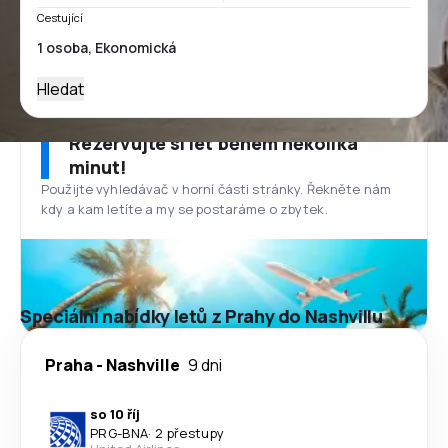
Cestující
Hledat
Rezervujte si let během několika
minut!
Použijte vyhledávač v horní části stránky. Řekněte nám
kdy a kam letíte a my se postaráme o zbytek.
Speciální nabídky letů z Prahy do Nashvillu
Praha
-
Nashville
9 dni
so 10 říj
PRG
-
BNA
·
2 přestupy