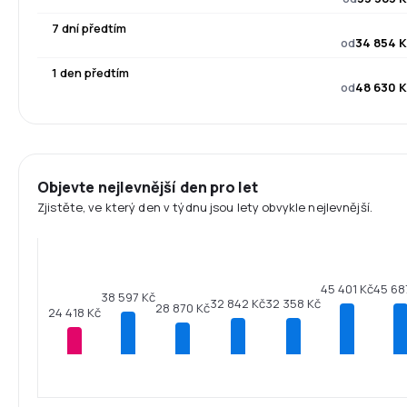
7 dní předtím
od
34 854 K
1 den předtím
od
48 630 K
Objevte nejlevnější den pro let
Zjistěte, ve který den v týdnu jsou lety obvykle nejlevnější.
45 68
45 401 Kč
38 597 Kč
32 842 Kč
32 358 Kč
28 870 Kč
24 418 Kč