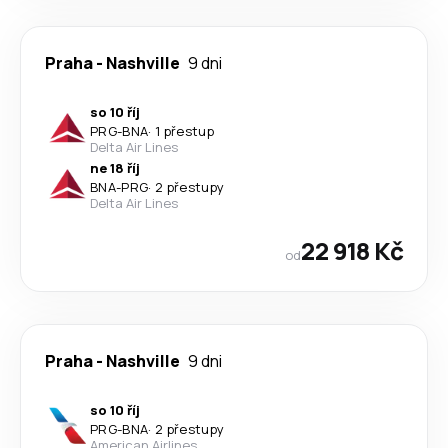
Praha
-
Nashville
9 dni
so 10 říj
PRG
-
BNA
·
1 přestup
Delta Air Lines
ne 18 říj
BNA
-
PRG
·
2 přestupy
Delta Air Lines
22 918 Kč
od
Praha
-
Nashville
9 dni
so 10 říj
PRG
-
BNA
·
2 přestupy
American Airlines