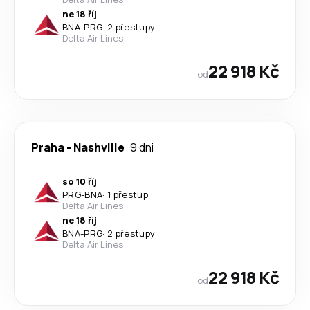
ne 18 říj
BNA
-
PRG
·
2 přestupy
Delta Air Lines
22 918 Kč
od
Praha
-
Nashville
9 dni
so 10 říj
PRG
-
BNA
·
1 přestup
Delta Air Lines
ne 18 říj
BNA
-
PRG
·
2 přestupy
Delta Air Lines
22 918 Kč
od