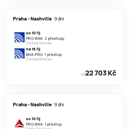
Praha
-
Nashville
9 dni
so 10 říj
PRG
-
BNA
·
2 přestupy
United Airlines
ne 18 říj
BNA
-
PRG
·
1 přestup
United Airlines
22 703 Kč
od
Praha
-
Nashville
9 dni
so 10 říj
PRG
-
BNA
·
1 přestup
Delta Air Lines