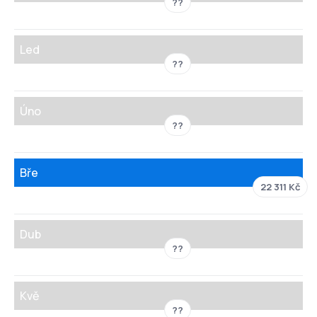
??
Led
??
Úno
??
Bře
22 311 Kč
Dub
??
Kvě
??