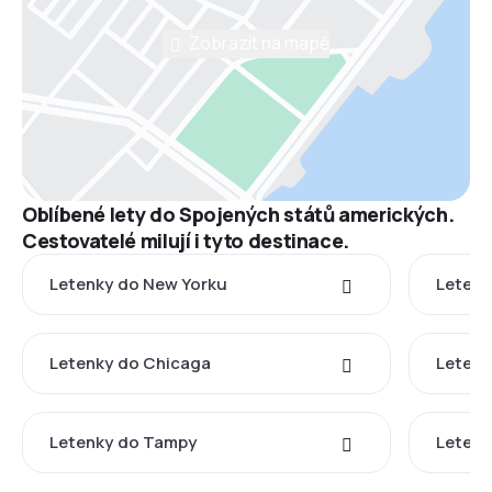
Zobrazit na mapě
Oblíbené lety do Spojených států amerických.
Cestovatelé milují i tyto destinace.
Letenky do New Yorku
Letenk
Letenky do Chicaga
Letenk
Letenky do Tampy
Letenk