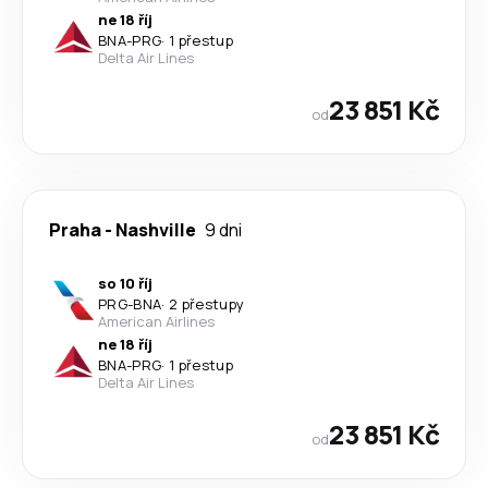
ne 18 říj
BNA
-
PRG
·
1 přestup
Delta Air Lines
23 851 Kč
od
Praha
-
Nashville
9 dni
so 10 říj
PRG
-
BNA
·
2 přestupy
American Airlines
ne 18 říj
BNA
-
PRG
·
1 přestup
Delta Air Lines
23 851 Kč
od