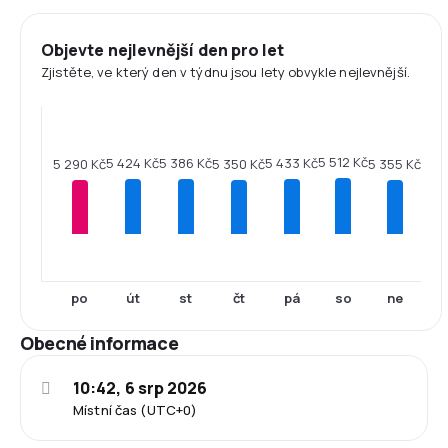
Objevte nejlevnější den pro let
Zjistěte, ve který den v týdnu jsou lety obvykle nejlevnější.
5 512 Kč
5 433 Kč
5 424 Kč
5 386 Kč
5 355 Kč
5 350 Kč
5 290 Kč
po
út
st
čt
pá
so
ne
Obecné informace
10:42, 6 srp 2026
Místní čas (UTC+0)