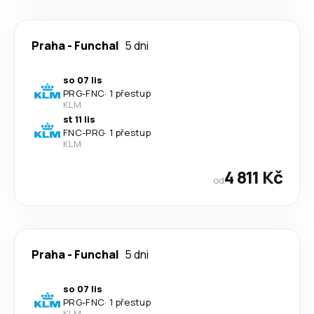
Praha
-
Funchal
5 dni
so 07 lis
PRG
-
FNC
·
1 přestup
KLM
st 11 lis
FNC
-
PRG
·
1 přestup
KLM
4 811 Kč
od
Praha
-
Funchal
5 dni
so 07 lis
PRG
-
FNC
·
1 přestup
KLM