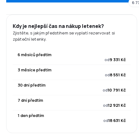
6 7
Kdy je nejlepší čas na nákup letenek?
Zjistěte, s jakým předstihem se vyplatí rezervovat si
zpáteční letenky.
6 měsíců předtím
od
9 331 Kč
3 měsíce předtím
od
8 551 Kč
30 dní předtím
od
10 791 Kč
7 dní předtím
od
12 921 Kč
1 den předtím
od
18 631 Kč