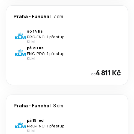
Praha
-
Funchal
7 dni
so 14 lis
PRG
-
FNC
·
1 přestup
KLM
pá 20 lis
FNC
-
PRG
·
1 přestup
KLM
4 811 Kč
od
Praha
-
Funchal
8 dni
pá 15 led
PRG
-
FNC
·
1 přestup
KLM