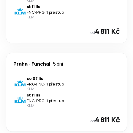
KLM
st 11 lis
FNC
-
PRG
·
1 přestup
KLM
4 811 Kč
od
Praha
-
Funchal
5 dni
so 07 lis
PRG
-
FNC
·
1 přestup
KLM
st 11 lis
FNC
-
PRG
·
1 přestup
KLM
4 811 Kč
od