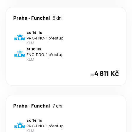
Praha
-
Funchal
5 dni
so 14 lis
PRG
-
FNC
·
1 přestup
KLM
st 18 lis
FNC
-
PRG
·
1 přestup
KLM
4 811 Kč
od
Praha
-
Funchal
7 dni
so 14 lis
PRG
-
FNC
·
1 přestup
KLM