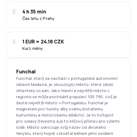
4 h 35 min
Čas letu z Prahy
1 EUR = 24.18 CZK
Kurz měny
Funchal
Funchal, který se nachází v portugalské autonomní
oblasti Madeira, je okouzlující město, které zdobí
Atlantský oceán. Jako hlavní a největší město v
regionu se může pochlubit populací 105 795, což je
šesté největší město v Portugalsku. Funchal je
magnetem pro turisty díky svému bohatému
kulturnímu a historickému dědictví. Je to hotspot
pro oslavy Silvestra a je to klíčový přístav pro výletní
lodě. Město odvozuje svůj název od divokého
fenyklu, který hojně vzkvétal během jeho osídlení