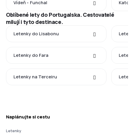
Vídeň - Funchal
Katovi
Oblíbené lety do Portugalska. Cestovatelé
milují i tyto destinace.
Letenky do Lisabonu
Letenk
Letenky do Fara
Letenk
Letenky na Terceiru
Letenk
Naplánujte si cestu
Letenky