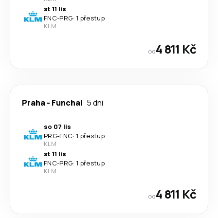
st 11 lis
FNC
-
PRG
·
1 přestup
KLM
4 811 Kč
od
Praha
-
Funchal
5 dni
so 07 lis
PRG
-
FNC
·
1 přestup
KLM
st 11 lis
FNC
-
PRG
·
1 přestup
KLM
4 811 Kč
od