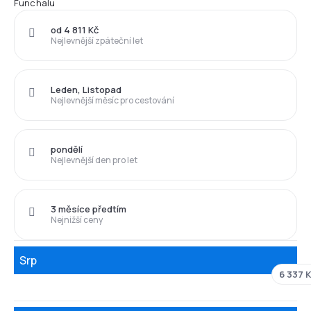
Funchalu
od 4 811 Kč
Nejlevnější zpáteční let
Leden, Listopad
Nejlevnější měsíc pro cestování
pondělí
Nejlevnější den pro let
3 měsíce předtím
Nejnižší ceny
Srp
6 337 