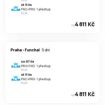
st 11 lis
FNC
-
PRG
·
1 přestup
KLM
4 811 Kč
od
Praha
-
Funchal
5 dni
so 07 lis
PRG
-
FNC
·
1 přestup
KLM
st 11 lis
FNC
-
PRG
·
1 přestup
KLM
4 811 Kč
od