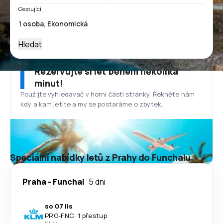
Cestující
Hledat
Rezervujte si let během několika
minut!
Použijte vyhledávač v horní části stránky. Řekněte nám
kdy a kam letíte a my se postaráme o zbytek.
Speciální nabídky letů z Prahy do Funchalu
Praha
-
Funchal
5 dni
so 07 lis
PRG
-
FNC
·
1 přestup