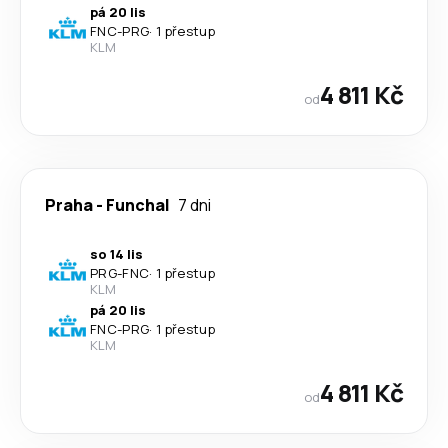
pá 20 lis
FNC
-
PRG
·
1 přestup
KLM
4 811 Kč
od
Praha
-
Funchal
7 dni
so 14 lis
PRG
-
FNC
·
1 přestup
KLM
pá 20 lis
FNC
-
PRG
·
1 přestup
KLM
4 811 Kč
od