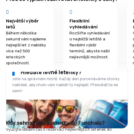
Největší výběr
Flexibilní
letů
vyhledávání
Během několika
Rozšiřte vyhledávání
sekund vám najdeme
o nejbližší letiště a
nejlepší let z nabídky
flexibilní výběr
více než 500
termínů, abyste našli
leteckých
nejlevnější možnost.
společností.
Hledáte levné letenky?
Jste na správném místě. Každý den porovnáváme stovky
nabídek, abychom vám nabídli ty nejlepší. Přesvědčte se
sami!
Kdy sehnat levné letenky do Funchalu?
Využijte ideální čas k rezervaci nejlevnějších letenek do