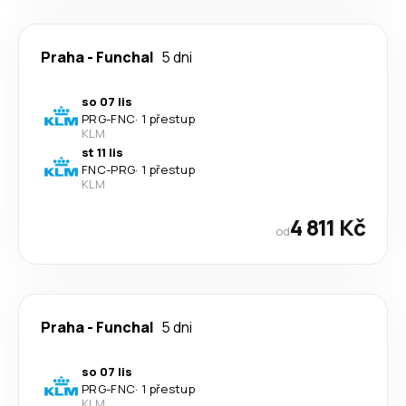
Praha
-
Funchal
5 dni
so 07 lis
PRG
-
FNC
·
1 přestup
KLM
st 11 lis
FNC
-
PRG
·
1 přestup
KLM
4 811 Kč
od
Praha
-
Funchal
5 dni
so 07 lis
PRG
-
FNC
·
1 přestup
KLM