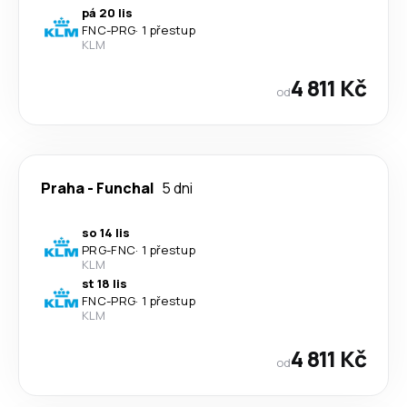
pá 20 lis
FNC
-
PRG
·
1 přestup
KLM
4 811 Kč
od
Praha
-
Funchal
5 dni
so 14 lis
PRG
-
FNC
·
1 přestup
KLM
st 18 lis
FNC
-
PRG
·
1 přestup
KLM
4 811 Kč
od