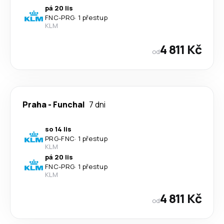
pá 20 lis
FNC
-
PRG
·
1 přestup
KLM
4 811 Kč
od
Praha
-
Funchal
7 dni
so 14 lis
PRG
-
FNC
·
1 přestup
KLM
pá 20 lis
FNC
-
PRG
·
1 přestup
KLM
4 811 Kč
od