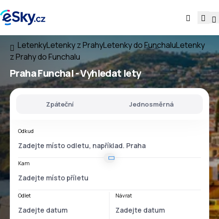
Letenky
Letenky z Prahy
Letenky do Funchalu
Letenky
z Prahy do Funchalu
Praha Funchal
- Vyhledat lety
Zpáteční
Jednosměrná
Odkud
Kam
Odlet
Návrat