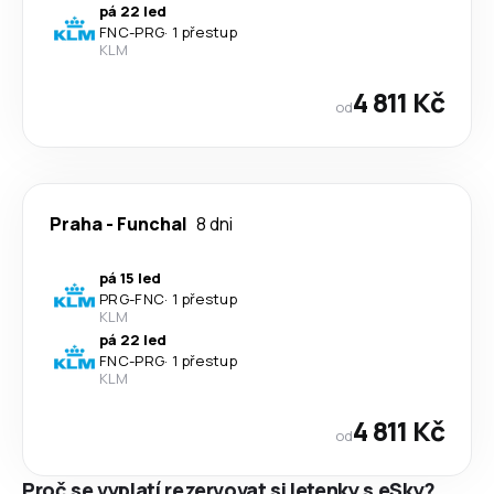
pá 22 led
FNC
-
PRG
·
1 přestup
KLM
4 811 Kč
od
Praha
-
Funchal
8 dni
pá 15 led
PRG
-
FNC
·
1 přestup
KLM
pá 22 led
FNC
-
PRG
·
1 přestup
KLM
4 811 Kč
od
Proč se vyplatí rezervovat si letenky s eSky?