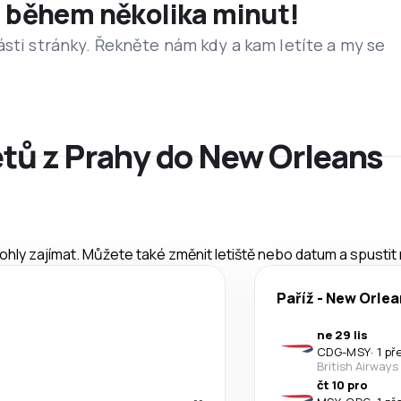
et během několika minut!
ásti stránky. Řekněte nám kdy a kam letíte a my se
etů z Prahy do New Orleans
mohly zajímat. Můžete také změnit letiště nebo datum a spustit
Paříž
-
New Orlea
ne 29 lis
CDG
-
MSY
·
1 př
British Airways
čt 10 pro