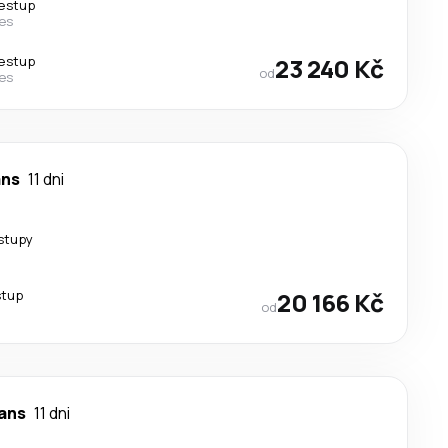
řestup
nes
řestup
23 240 Kč
od
nes
ans
11 dni
stupy
stup
20 166 Kč
od
ans
11 dni