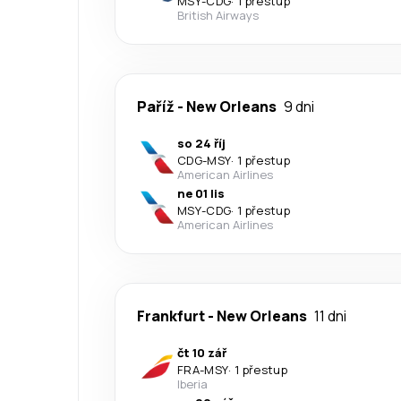
MSY
-
CDG
·
1 přestup
British Airways
Paříž
-
New Orleans
9 dni
so 24 říj
CDG
-
MSY
·
1 přestup
American Airlines
ne 01 lis
MSY
-
CDG
·
1 přestup
American Airlines
Frankfurt
-
New Orleans
11 dni
čt 10 zář
FRA
-
MSY
·
1 přestup
Iberia