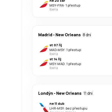
ne 20 zář
MSY
-
FRA
·
1 přestup
Iberia
Madrid
-
New Orleans
8 dni
st 07 říj
MAD
-
MSY
·
1 přestup
Iberia
st 14 říj
MSY
-
MAD
·
1 přestup
Iberia
Londýn
-
New Orleans
11 dni
ne 11 dub
LHR
-
MSY
·
bez přestupu