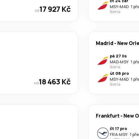
čt 24 zář
17 927 Kč
MSY
-
MAD
·
1 př
od
Iberia
Madrid
-
New Orl
pá 27 lis
MAD
-
MSY
·
1 př
Iberia
út 08 pro
18 463 Kč
MSY
-
MAD
·
1 př
od
Iberia
Frankfurt
-
New O
čt 17 pro
FRA
-
MSY
·
1 př