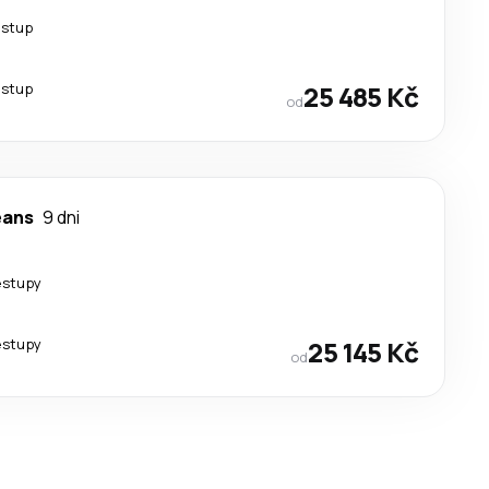
estup
estup
25 485 Kč
od
eans
9 dni
estupy
estupy
25 145 Kč
od