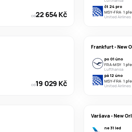
Lufthansa
čt 24 pro
22 654 Kč
MSY
-
FRA
·
1 př
od
United Airlines
Frankfurt
-
New O
po 01 úno
FRA
-
MSY
·
1 př
Lufthansa
pá 12 úno
19 029 Kč
MSY
-
FRA
·
1 př
od
United Airlines
Varšava
-
New Or
ne 31 led