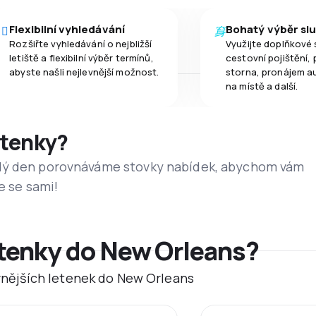
Flexibilní vyhledávání
Bohatý výběr sl
Rozšiřte vyhledávání o nejbližší
Využijte doplňkové 
letiště a flexibilní výběr termínů,
cestovní pojištění, 
abyste našli nejlevnější možnost.
storna, pronájem a
na místě a další.
etenky?
dý den porovnáváme stovky nabídek, abychom vám
e se sami!
etenky do New Orleans?
evnějších letenek do New Orleans