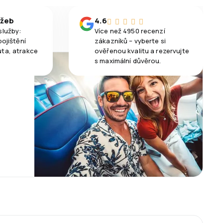
užeb
4.6
služby:
Více než 4950 recenzí
pojištění
zákazníků – vyberte si
uta, atrakce
ověřenou kvalitu a rezervujte
s maximální důvěrou.