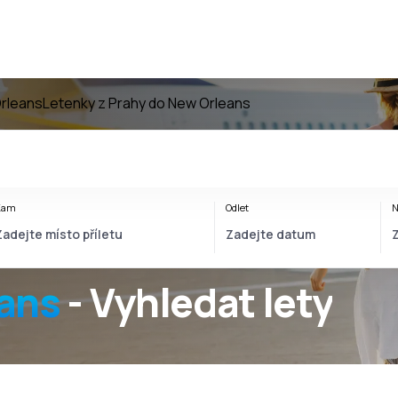
rleans
Letenky z Prahy do New Orleans
Kam
Odlet
N
ans
- Vyhledat lety