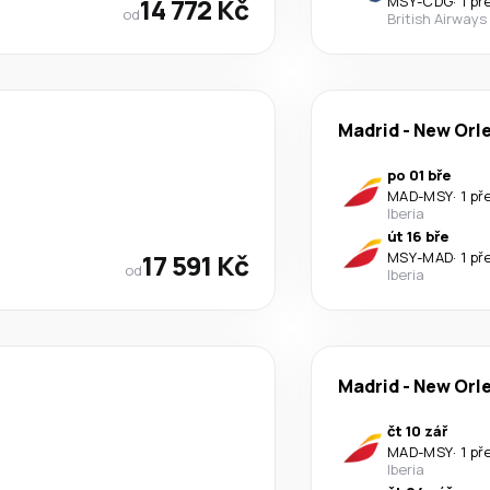
14 772 Kč
MSY
-
CDG
·
1 př
od
British Airways
Madrid
-
New Orl
po 01 bře
MAD
-
MSY
·
1 př
Iberia
út 16 bře
17 591 Kč
MSY
-
MAD
·
1 př
od
Iberia
Madrid
-
New Orl
čt 10 zář
MAD
-
MSY
·
1 př
Iberia