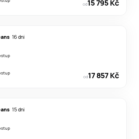
estup
15 795 Kč
od
eans
16 dni
estup
estup
17 857 Kč
od
eans
15 dni
estup