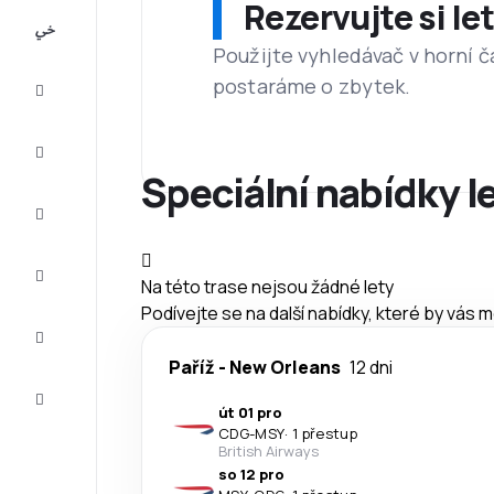
Rezervujte si l
All-
inclusive
Použijte vyhledávač v horní č
postaráme o zbytek.
Eurovíkend
Ubytování
Speciální nabídky l
Akční
letenky
Zkompletujte
Na této trase nejsou žádné lety
vaši cestu
Podívejte se na další nabídky, které by vás 
Tipy a
inspirace
Paříž
-
New Orleans
12 dni
Zákaznický
servis
út 01 pro
CDG
-
MSY
·
1 přestup
British Airways
so 12 pro