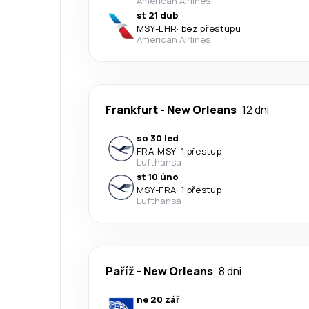
American Airlines
st 21 dub
MSY
-
LHR
·
bez přestupu
American Airlines
Frankfurt
-
New Orleans
12 dni
so 30 led
FRA
-
MSY
·
1 přestup
Lufthansa
st 10 úno
MSY
-
FRA
·
1 přestup
Lufthansa
Paříž
-
New Orleans
8 dni
ne 20 zář