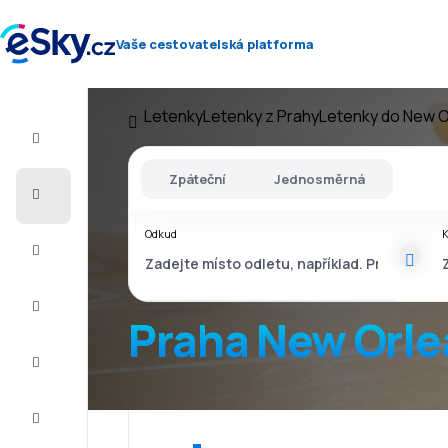
Vaše cestovatelská platforma
Letenky
Letenky z Prahy
Letenky do New O
Let+Hotel
Zpáteční
Jednosměrná
Letenky
Odkud
Dovolená
Léto
2026
Praha New Orle
Zima
2026/27
Last
minute