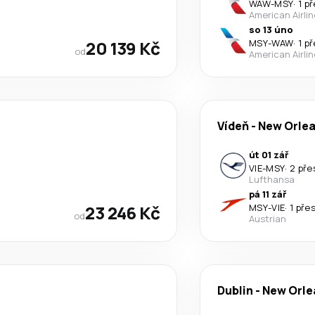
WAW
-
MSY
·
1 p
American Airli
so 13 úno
20 139 Kč
MSY
-
WAW
·
1 p
od
American Airli
Vídeň
-
New Orle
út 01 zář
VIE
-
MSY
·
2 pře
Lufthansa
pá 11 zář
23 246 Kč
MSY
-
VIE
·
1 pře
od
Austrian
Dublin
-
New Orle