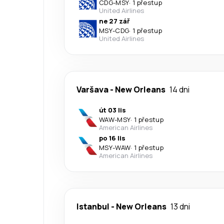
CDG
-
MSY
·
1 přestup
United Airlines
ne 27 zář
MSY
-
CDG
·
1 přestup
United Airlines
Varšava
-
New Orleans
14 dni
út 03 lis
WAW
-
MSY
·
1 přestup
American Airlines
po 16 lis
MSY
-
WAW
·
1 přestup
American Airlines
Istanbul
-
New Orleans
13 dni