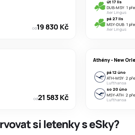
út 17 lis
DUB
-
MSY
·
1 př
Aer Lingus
pá 27 lis
19 830 Kč
MSY
-
DUB
·
1 př
od
Aer Lingus
Athény
-
New Orl
pá 12 úno
ATH
-
MSY
·
2 př
Lufthansa
so 20 úno
21 583 Kč
MSY
-
ATH
·
2 př
od
Lufthansa
rvovat si letenky s eSky?