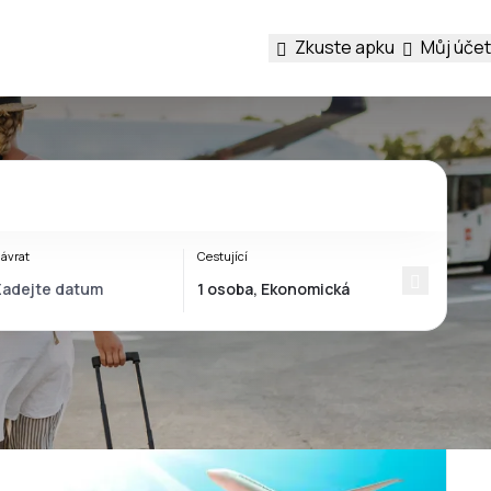
Zkuste apku
Můj účet
ávrat
Cestující