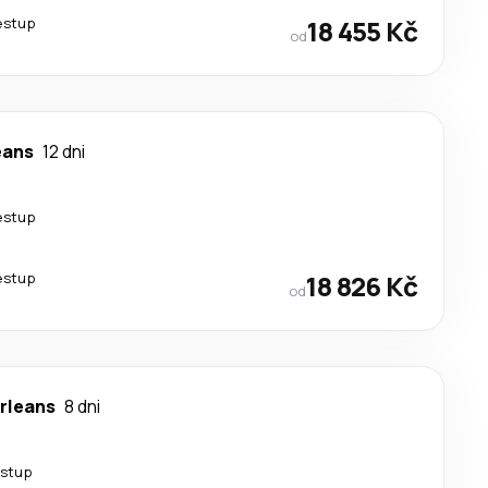
estup
18 455 Kč
od
eans
12 dni
estup
estup
18 826 Kč
od
rleans
8 dni
estup