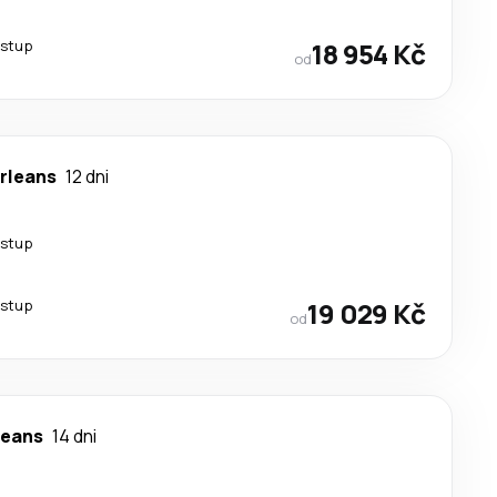
estup
18 954 Kč
od
rleans
12 dni
estup
estup
19 029 Kč
od
leans
14 dni