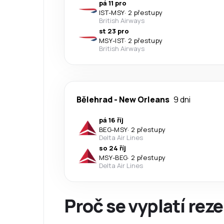
pá 11 pro
IST
-
MSY
·
2 přestupy
British Airways
st 23 pro
MSY
-
IST
·
2 přestupy
British Airways
Bělehrad
-
New Orleans
9 dni
pá 16 říj
BEG
-
MSY
·
2 přestupy
Delta Air Lines
so 24 říj
MSY
-
BEG
·
2 přestupy
Delta Air Lines
Proč se vyplatí reze