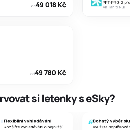
49 018 Kč
PPT
-
PRG
·
2 př
od
Air Tahiti Nui
49 780 Kč
od
rvovat si letenky s eSky?
Flexibilní vyhledávání
Bohatý výběr sl
Rozšiřte vyhledávání o nejbližší
Využijte doplňkové 