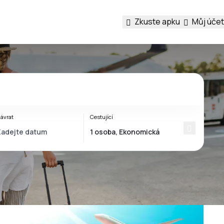
Zkuste apku
Můj účet
ávrat
Cestující