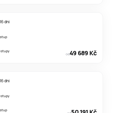
16 dni
estup
estupy
49 689 Kč
od
16 dni
estupy
estup
50 191 Kč
od