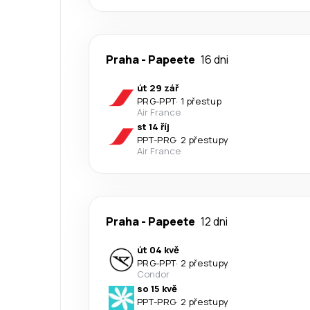
Praha
-
Papeete
16 dni
út 29 zář
PRG
-
PPT
·
1 přestup
Air France
st 14 říj
PPT
-
PRG
·
2 přestupy
Air France
Praha
-
Papeete
12 dni
út 04 kvě
PRG
-
PPT
·
2 přestupy
Condor
so 15 kvě
PPT
-
PRG
·
2 přestupy