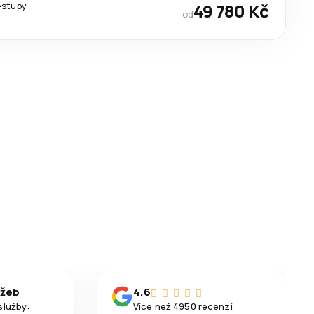
estupy
49 780 Kč
od
užeb
4.6
služby:
Více než 4950 recenzí