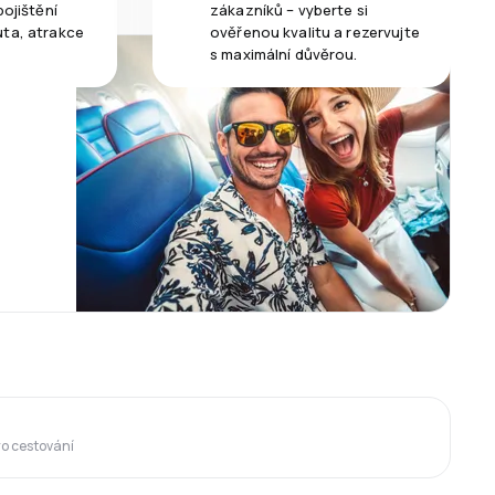
pojištění
zákazníků – vyberte si
uta, atrakce
ověřenou kvalitu a rezervujte
s maximální důvěrou.
ro cestování