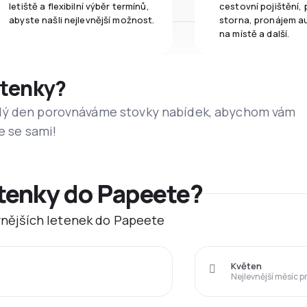
letiště a flexibilní výběr termínů,
cestovní pojištění, 
abyste našli nejlevnější možnost.
storna, pronájem a
na místě a další.
etenky?
dý den porovnáváme stovky nabídek, abychom vám
e se sami!
etenky do Papeete?
evnějších letenek do Papeete
Květen
Nejlevnější měsíc p