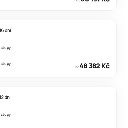
16 dni
estupy
estupy
48 382 Kč
od
12 dni
estupy