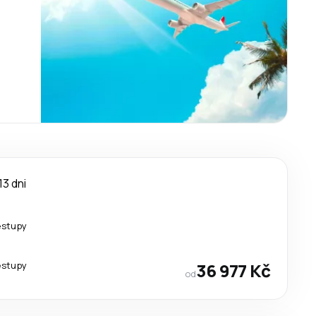
13 dni
estupy
estupy
36 977 Kč
od