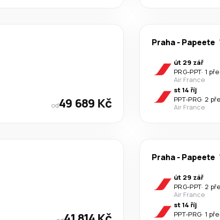
Praha
-
Papeete
út 29 zář
PRG
-
PPT
·
1 př
Air France
st 14 říj
49 689 Kč
PPT
-
PRG
·
2 př
od
Air France
Praha
-
Papeete
út 29 zář
PRG
-
PPT
·
2 př
Air France
st 14 říj
41 814 Kč
PPT
-
PRG
·
1 př
od