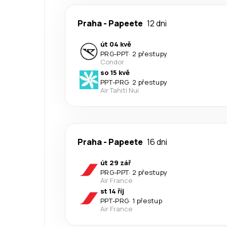
Praha
-
Papeete
12 dni
út 04 kvě
PRG
-
PPT
·
2 přestupy
Condor
so 15 kvě
PPT
-
PRG
·
2 přestupy
Air Tahiti Nui
Praha
-
Papeete
16 dni
út 29 zář
PRG
-
PPT
·
2 přestupy
Air France
st 14 říj
PPT
-
PRG
·
1 přestup
Air France