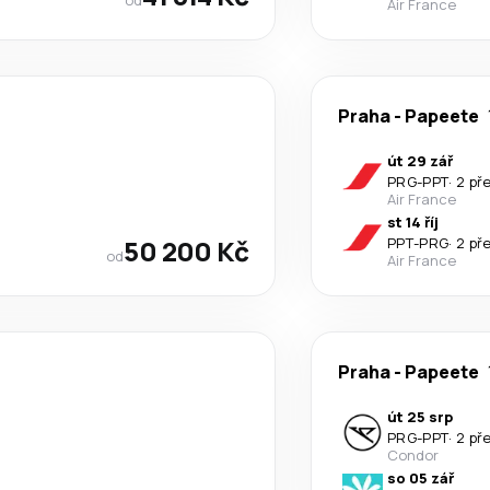
Air France
Praha
-
Papeete
út 29 zář
PRG
-
PPT
·
2 př
Air France
st 14 říj
50 200 Kč
PPT
-
PRG
·
2 př
od
Air France
Praha
-
Papeete
út 25 srp
PRG
-
PPT
·
2 př
Condor
so 05 zář