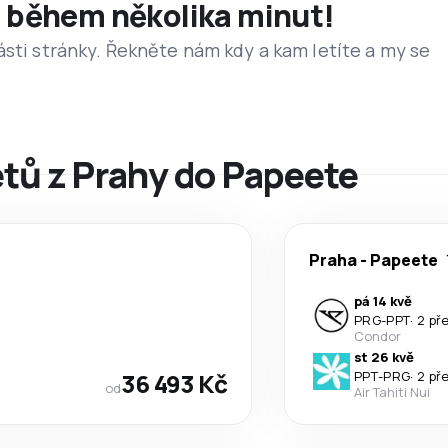
et během několika minut!
ásti stránky. Řekněte nám kdy a kam letíte a my se
etů z Prahy do Papeete
Praha
-
Papeete
pá 14 kvě
PRG
-
PPT
·
2 př
Condor
st 26 kvě
36 493 Kč
PPT
-
PRG
·
2 př
od
Air Tahiti Nui