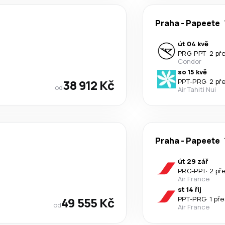
Praha
-
Papeete
út 04 kvě
PRG
-
PPT
·
2 př
Condor
so 15 kvě
38 912 Kč
PPT
-
PRG
·
2 př
od
Air Tahiti Nui
Praha
-
Papeete
út 29 zář
PRG
-
PPT
·
2 př
Air France
st 14 říj
49 555 Kč
PPT
-
PRG
·
1 př
od
Air France