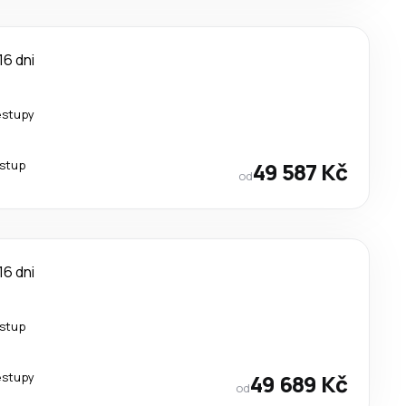
16 dni
estupy
estup
49 587 Kč
od
16 dni
estup
estupy
49 689 Kč
od