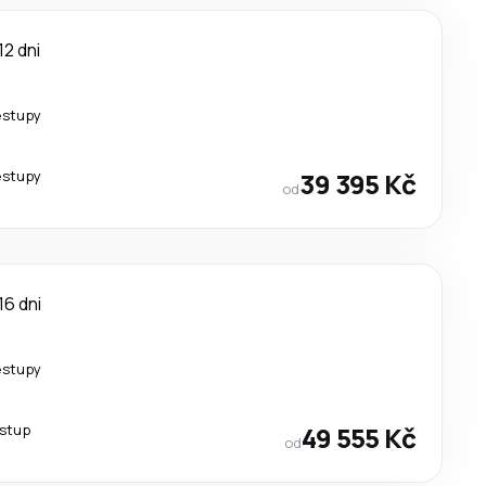
12 dni
estupy
estupy
39 395 Kč
od
16 dni
estupy
estup
49 555 Kč
od