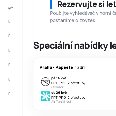
Rezervujte si l
All-
inclusive
Použijte vyhledávač v horní č
postaráme o zbytek.
Eurovíkend
Ubytování
Speciální nabídky l
Akční
letenky
Zkompletujte
Praha
-
Papeete
13 dni
vaši cestu
Tipy a
pá 14 kvě
inspirace
PRG
-
PPT
·
2 přestupy
Condor
Zákaznický
st 26 kvě
servis
PPT
-
PRG
·
2 přestupy
Air Tahiti Nui