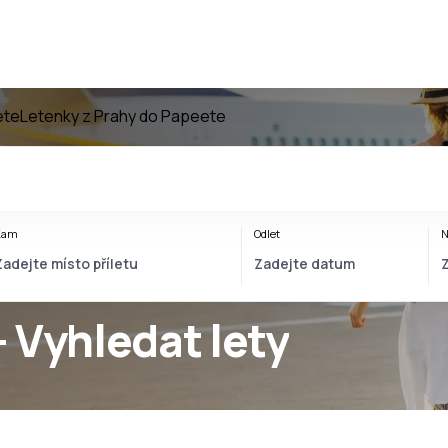
ete
Letenky z Prahy do Papeete
Kam
Odlet
N
- Vyhledat lety