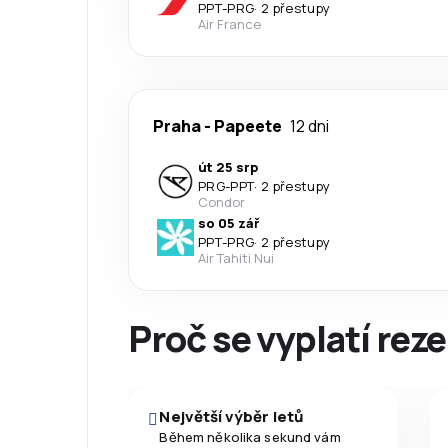
PPT
-
PRG
·
2 přestupy
Air France
Praha
-
Papeete
12 dni
út 25 srp
PRG
-
PPT
·
2 přestupy
Condor
so 05 zář
PPT
-
PRG
·
2 přestupy
Air Tahiti Nui
Proč se vyplatí reze
Největší výběr letů
Během několika sekund vám