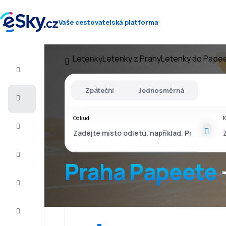
Vaše cestovatelská platforma
Letenky
Letenky z Prahy
Letenky do Pape
Let+Hotel
Zpáteční
Jednosměrná
Letenky
Odkud
Dovolená
Léto
2026
Praha Papeete
Zima
2026/27
Last
minute