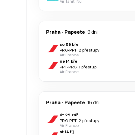
Air Tahiti Nui
Praha
-
Papeete
9 dni
so 06 bře
PRG
-
PPT
·
2 přestupy
Air France
ne 14 bře
PPT
-
PRG
·
1 přestup
Air France
Praha
-
Papeete
16 dni
út 29 zář
PRG
-
PPT
·
2 přestupy
Air France
st 14 říj