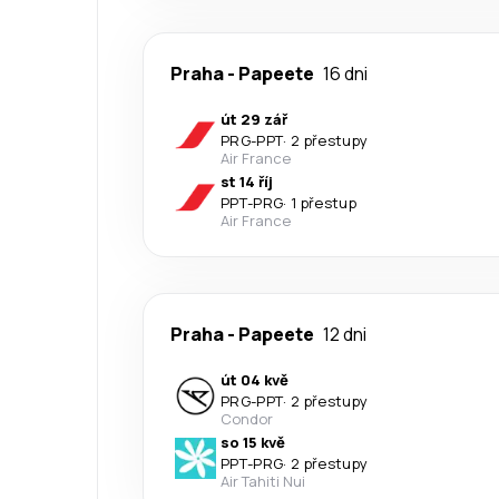
Praha
-
Papeete
16 dni
út 29 zář
PRG
-
PPT
·
2 přestupy
Air France
st 14 říj
PPT
-
PRG
·
1 přestup
Air France
Praha
-
Papeete
12 dni
út 04 kvě
PRG
-
PPT
·
2 přestupy
Condor
so 15 kvě
PPT
-
PRG
·
2 přestupy
Air Tahiti Nui