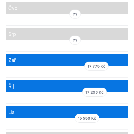
Čvc
??
Srp
??
Zář
17 778 Kč
Říj
17 293 Kč
Lis
15 580 Kč