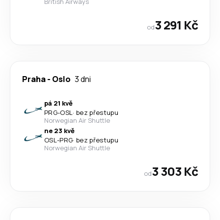
British Airways
3 291 Kč
od
Praha
-
Oslo
3 dni
pá 21 kvě
PRG
-
OSL
·
bez přestupu
Norwegian Air Shuttle
ne 23 kvě
OSL
-
PRG
·
bez přestupu
Norwegian Air Shuttle
3 303 Kč
od