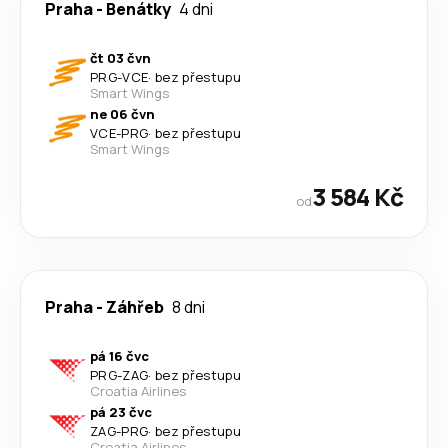
Praha
-
Benátky
4 dni
čt 03 čvn
PRG
-
VCE
·
bez přestupu
Smart Wings
ne 06 čvn
VCE
-
PRG
·
bez přestupu
Smart Wings
3 584 Kč
od
Praha
-
Záhřeb
8 dni
pá 16 čvc
PRG
-
ZAG
·
bez přestupu
Croatia Airlines
pá 23 čvc
ZAG
-
PRG
·
bez přestupu
Croatia Airlines