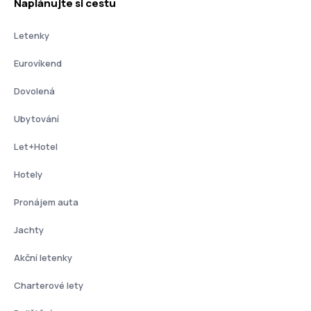
Naplánujte si cestu
Letenky
Eurovíkend
Dovolená
Ubytování
Let+Hotel
Hotely
Pronájem auta
Jachty
Akční letenky
Charterové lety