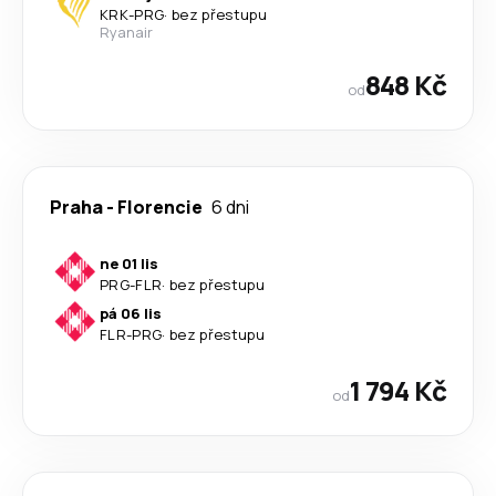
KRK
-
PRG
·
bez přestupu
Ryanair
848 Kč
od
Praha
-
Florencie
6 dni
ne 01 lis
PRG
-
FLR
·
bez přestupu
pá 06 lis
FLR
-
PRG
·
bez přestupu
1 794 Kč
od