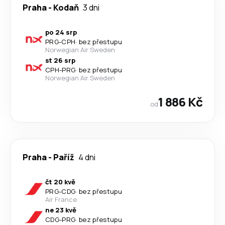
Praha
-
Kodaň
3 dni
po 24 srp
PRG
-
CPH
·
bez přestupu
Norwegian Air Sweden
st 26 srp
CPH
-
PRG
·
bez přestupu
Norwegian Air Sweden
1 886 Kč
od
Praha
-
Paříž
4 dni
čt 20 kvě
PRG
-
CDG
·
bez přestupu
Air France
ne 23 kvě
CDG
-
PRG
·
bez přestupu