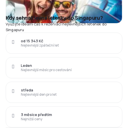
Kdy sehnat levné letenky do Singapuru?
Využijte ideální čas k rezervaci nejlevnějších letenek do
Singapuru
od 15 343 Kč
Nejlevnější zpáteční let
Leden
Nejlevnější měsíc pro cestování
středa
Nejlevnější den pro let
3 měsíce předtím
Nejnižší ceny