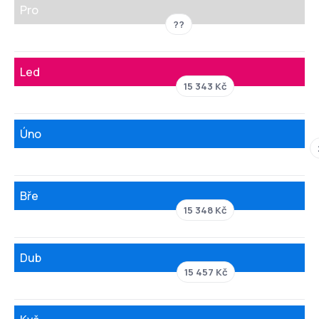
Pro
??
Led
15 343 Kč
Úno
Bře
15 348 Kč
Dub
15 457 Kč