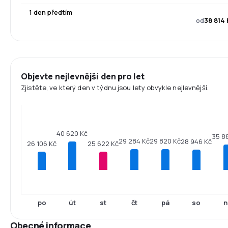
1 den předtím
od
38 814 
Objevte nejlevnější den pro let
Zjistěte, ve který den v týdnu jsou lety obvykle nejlevnější.
40 620 Kč
35 8
29 820 Kč
29 284 Kč
28 946 Kč
26 106 Kč
25 622 Kč
po
út
st
čt
pá
so
n
Obecné informace