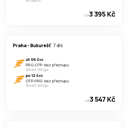
Air Baltic
3 395 Kč
od
Praha
-
Bukurešť
7 dni
út 06 čvc
PRG
-
OTP
·
bez přestupu
Smart Wings
po 12 čvc
OTP
-
PRG
·
bez přestupu
Smart Wings
3 547 Kč
od