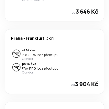
3 646 Kč
od
Praha
-
Frankfurt
3 dni
st 14 čvc
PRG
-
FRA
·
bez přestupu
Condor
pá 16 čvc
FRA
-
PRG
·
bez přestupu
Condor
3 904 Kč
od