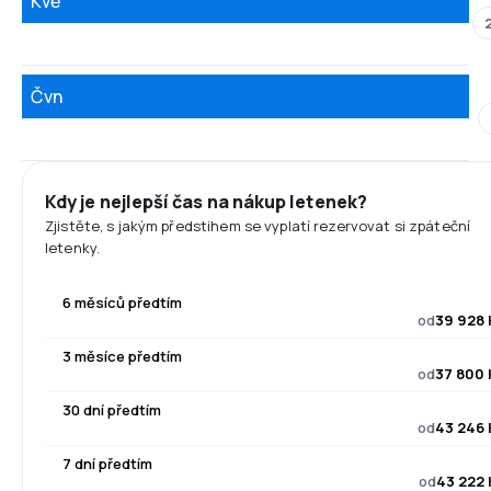
Kvě
Čvn
Kdy je nejlepší čas na nákup letenek?
Zjistěte, s jakým předstihem se vyplatí rezervovat si zpáteční
letenky.
6 měsíců předtím
od
39 928 
3 měsíce předtím
od
37 800 
30 dní předtím
od
43 246 
7 dní předtím
od
43 222 