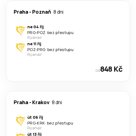
Praha
-
Poznaň
8 dni
ne 04 říj
PRG
-
POZ
·
bez přestupu
Ryanair
ne 11 říj
POZ
-
PRG
·
bez přestupu
Ryanair
848 Kč
od
Praha
-
Krakov
8 dni
út 06 říj
PRG
-
KRK
·
bez přestupu
Ryanair
út 13 říj