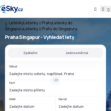
Letenky
Letenky z Prahy
Letenky do
Singapuru
Letenky z Prahy do Singapuru
Praha Singapur
- Vyhledat lety
Zpáteční
Jednosměrná
Odkud
Kam
Odlet
Návrat