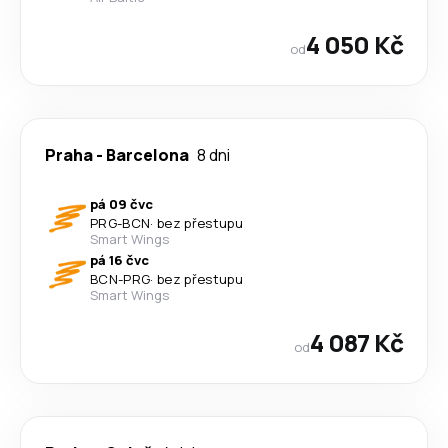
4 050 Kč
od
Praha
-
Barcelona
8 dni
pá 09 čvc
PRG
-
BCN
·
bez přestupu
Smart Wings
pá 16 čvc
BCN
-
PRG
·
bez přestupu
Smart Wings
4 087 Kč
od