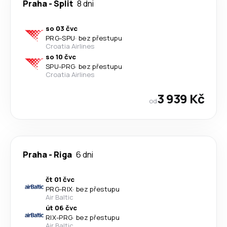
Praha
-
Split
8 dni
so 03 čvc
PRG
-
SPU
·
bez přestupu
Croatia Airlines
so 10 čvc
SPU
-
PRG
·
bez přestupu
Croatia Airlines
3 939 Kč
od
Praha
-
Riga
6 dni
čt 01 čvc
PRG
-
RIX
·
bez přestupu
Air Baltic
út 06 čvc
RIX
-
PRG
·
bez přestupu
Air Baltic