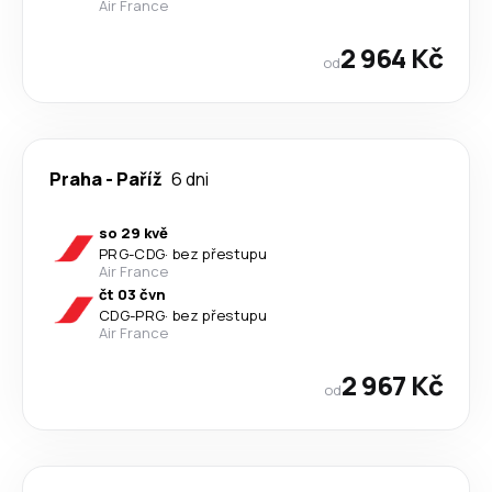
Air France
2 964 Kč
od
Praha
-
Paříž
6 dni
so 29 kvě
PRG
-
CDG
·
bez přestupu
Air France
čt 03 čvn
CDG
-
PRG
·
bez přestupu
Air France
2 967 Kč
od