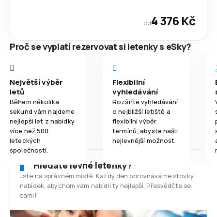
4 376 Kč
od
Proč se vyplatí rezervovat si letenky s eSky?
Největší výběr
Flexibilní
letů
vyhledávání
Během několika
Rozšiřte vyhledávání
sekund vám najdeme
o nejbližší letiště a
nejlepší let z nabídky
flexibilní výběr
více než 500
termínů, abyste našli
leteckých
nejlevnější možnost.
společností.
Hledáte levné letenky?
Jste na správném místě. Každý den porovnáváme stovky
nabídek, abychom vám nabídli ty nejlepší. Přesvědčte se
sami!