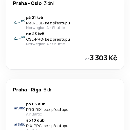
Praha
-
Oslo
3 dni
pá 21 kvě
PRG
-
OSL
·
bez přestupu
Norwegian Air Shuttle
ne 23 kvě
OSL
-
PRG
·
bez přestupu
Norwegian Air Shuttle
3 303 Kč
od
Praha
-
Riga
6 dni
po 05 dub
PRG
-
RIX
·
bez přestupu
Air Baltic
so 10 dub
RIX
-
PRG
·
bez přestupu