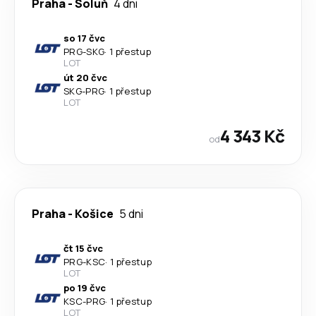
Praha
-
Soluň
4 dni
so 17 čvc
PRG
-
SKG
·
1 přestup
LOT
út 20 čvc
SKG
-
PRG
·
1 přestup
LOT
4 343 Kč
od
Praha
-
Košice
5 dni
čt 15 čvc
PRG
-
KSC
·
1 přestup
LOT
po 19 čvc
KSC
-
PRG
·
1 přestup
LOT