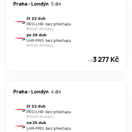
Praha
-
Londýn
5 dni
čt 22 dub
PRG
-
LHR
·
bez přestupu
British Airways
po 26 dub
LHR
-
PRG
·
bez přestupu
British Airways
3 277 Kč
od
Praha
-
Londýn
4 dni
čt 22 dub
PRG
-
LHR
·
bez přestupu
British Airways
ne 25 dub
LHR
-
PRG
·
bez přestupu