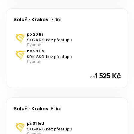
Soluň
-
Krakov
7 dni
po 23 lis
SKG
-
KRK
·
bez přestupu
Ryanair
ne 29 lis
KRK
-
SKG
·
bez přestupu
Ryanair
1 525 Kč
od
Soluň
-
Krakov
8 dni
pá 01 led
SKG
-
KRK
·
bez přestupu
Ryanair