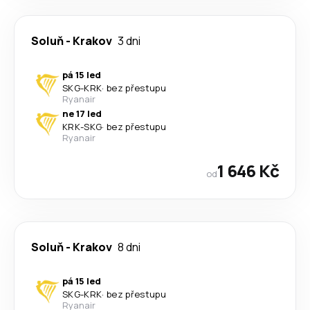
Soluň
-
Krakov
3 dni
pá 15 led
SKG
-
KRK
·
bez přestupu
Ryanair
ne 17 led
KRK
-
SKG
·
bez přestupu
Ryanair
1 646 Kč
od
Soluň
-
Krakov
8 dni
pá 15 led
SKG
-
KRK
·
bez přestupu
Ryanair