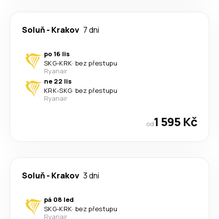
Soluň
-
Krakov
7 dni
po 16 lis
SKG
-
KRK
·
bez přestupu
Ryanair
ne 22 lis
KRK
-
SKG
·
bez přestupu
Ryanair
1 595 Kč
od
Soluň
-
Krakov
3 dni
pá 08 led
SKG
-
KRK
·
bez přestupu
Ryanair