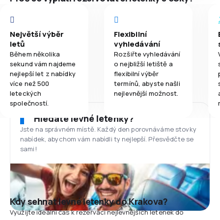
Největší výběr
Flexibilní
letů
vyhledávání
Během několika
Rozšiřte vyhledávání
sekund vám najdeme
o nejbližší letiště a
nejlepší let z nabídky
flexibilní výběr
více než 500
termínů, abyste našli
leteckých
nejlevnější možnost.
společností.
Hledáte levné letenky?
Jste na správném místě. Každý den porovnáváme stovky
nabídek, abychom vám nabídli ty nejlepší. Přesvědčte se
sami!
Kdy sehnat levné letenky do Krakova?
Využijte ideální čas k rezervaci nejlevnějších letenek do