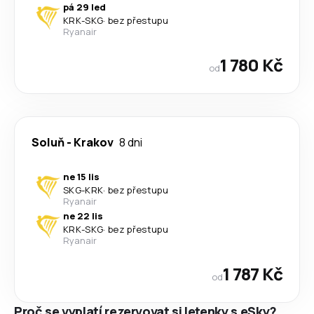
pá 29 led
KRK
-
SKG
·
bez přestupu
Ryanair
1 780 Kč
od
Soluň
-
Krakov
8 dni
ne 15 lis
SKG
-
KRK
·
bez přestupu
Ryanair
ne 22 lis
KRK
-
SKG
·
bez přestupu
Ryanair
1 787 Kč
od
Proč se vyplatí rezervovat si letenky s eSky?