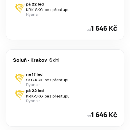
pá 22 led
KRK
-
SKG
·
bez přestupu
Ryanair
1 646 Kč
od
Soluň
-
Krakov
6 dni
ne 17 led
SKG
-
KRK
·
bez přestupu
Ryanair
pá 22 led
KRK
-
SKG
·
bez přestupu
Ryanair
1 646 Kč
od