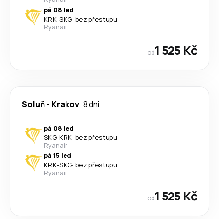
pá 08 led
KRK
-
SKG
·
bez přestupu
Ryanair
1 525 Kč
od
Soluň
-
Krakov
8 dni
pá 08 led
SKG
-
KRK
·
bez přestupu
Ryanair
pá 15 led
KRK
-
SKG
·
bez přestupu
Ryanair
1 525 Kč
od