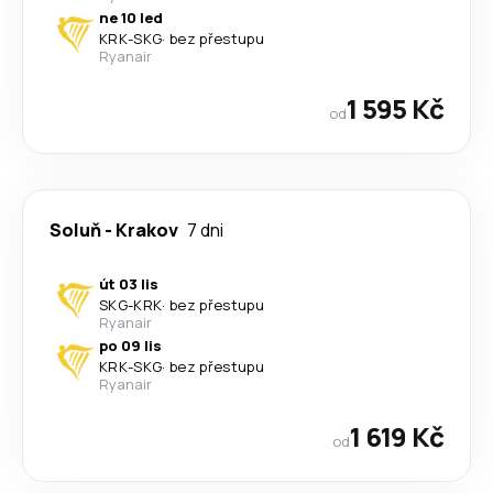
ne 10 led
KRK
-
SKG
·
bez přestupu
Ryanair
1 595 Kč
od
Soluň
-
Krakov
7 dni
út 03 lis
SKG
-
KRK
·
bez přestupu
Ryanair
po 09 lis
KRK
-
SKG
·
bez přestupu
Ryanair
1 619 Kč
od