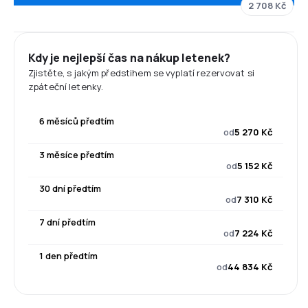
2 708 Kč
Kdy je nejlepší čas na nákup letenek?
Zjistěte, s jakým předstihem se vyplatí rezervovat si
zpáteční letenky.
6 měsíců předtím
od
5 270 Kč
3 měsíce předtím
od
5 152 Kč
30 dní předtím
od
7 310 Kč
7 dní předtím
od
7 224 Kč
1 den předtím
od
44 834 Kč