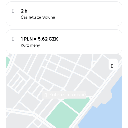
2 h
Čas letu ze Soluně
1 PLN = 5.62 CZK
Kurz měny
Zobrazit na mapě