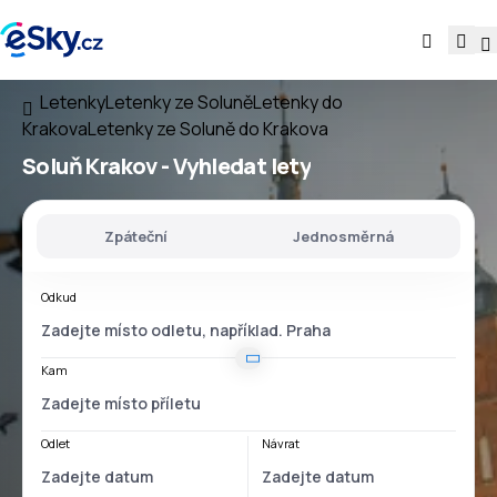
Letenky
Letenky ze Soluně
Letenky do
Krakova
Letenky ze Soluně do Krakova
Soluň Krakov
- Vyhledat lety
Zpáteční
Jednosměrná
Odkud
Kam
Odlet
Návrat