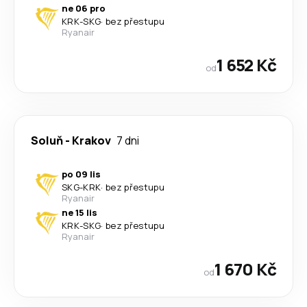
ne 06 pro
KRK
-
SKG
·
bez přestupu
Ryanair
1 652 Kč
od
Soluň
-
Krakov
7 dni
po 09 lis
SKG
-
KRK
·
bez přestupu
Ryanair
ne 15 lis
KRK
-
SKG
·
bez přestupu
Ryanair
1 670 Kč
od