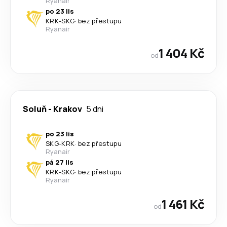
Ryanair
po 23 lis
KRK
-
SKG
·
bez přestupu
Ryanair
1 404 Kč
od
Soluň
-
Krakov
5 dni
po 23 lis
SKG
-
KRK
·
bez přestupu
Ryanair
pá 27 lis
KRK
-
SKG
·
bez přestupu
Ryanair
1 461 Kč
od