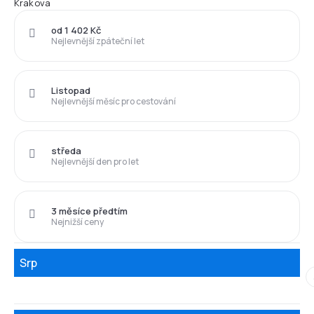
Krakova
od 1 402 Kč
Nejlevnější zpáteční let
Listopad
Nejlevnější měsíc pro cestování
středa
Nejlevnější den pro let
3 měsíce předtím
Nejnižší ceny
Srp