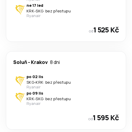
ne 17 led
KRK
-
SKG
·
bez přestupu
Ryanair
1 525 Kč
od
Soluň
-
Krakov
8 dni
po 02 lis
SKG
-
KRK
·
bez přestupu
Ryanair
po 09 lis
KRK
-
SKG
·
bez přestupu
Ryanair
1 595 Kč
od