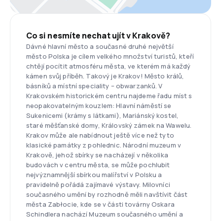
Co si nesmíte nechat ujít v Krakově?
Dávné hlavní město a současné druhé největší
město Polska je cílem velkého množství turistů, kteří
chtějí pocítit atmosféru města, ve kterém má každý
kámen svůj příběh. Takový je Krakov! Město králů,
básníků a místní speciality – obwarzanků. V
Krakovském historickém centru najdeme řadu míst s
neopakovatelným kouzlem: Hlavní náměstí se
Sukenicemi (krámy s látkami), Mariánský kostel,
staré měšťanské domy, Královský zámek na Wawelu.
Krakov může ale nabídnout ještě více než tyto
klasické památky z pohlednic. Národní muzeum v
Krakově, jehož sbírky se nacházejí v několika
budovách v centru města, se může pochlubit
nejvýznamnější sbírkou malířství v Polsku a
pravidelně pořádá zajímavé výstavy. Milovníci
současného umění by rozhodně měli navštívit část
města Zabłocie, kde se v části továrny Oskara
Schindlera nachází Muzeum současného umění a