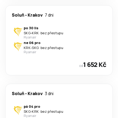
Soluň
-
Krakov
7 dni
po 30 lis
SKG
-
KRK
·
bez přestupu
Ryanair
ne 06 pro
KRK
-
SKG
·
bez přestupu
Ryanair
1 652 Kč
od
Soluň
-
Krakov
3 dni
pá 04 pro
SKG
-
KRK
·
bez přestupu
Ryanair