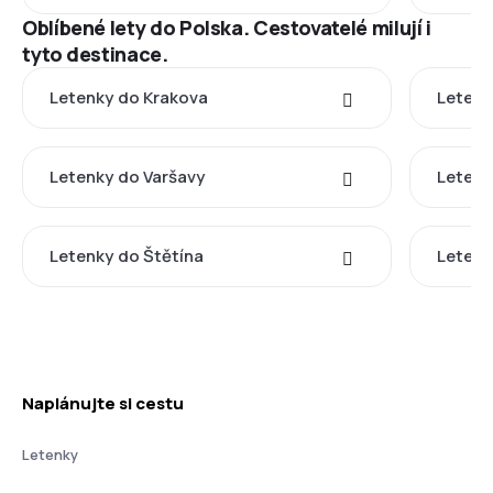
Oblíbené lety do Polska. Cestovatelé milují i
tyto destinace.
Letenky do Krakova
Letenk
Letenky do Varšavy
Letenk
Letenky do Štětína
Letenk
Naplánujte si cestu
Letenky