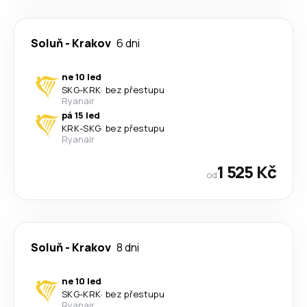
Soluň
-
Krakov
6 dni
ne 10 led
SKG
-
KRK
·
bez přestupu
Ryanair
pá 15 led
KRK
-
SKG
·
bez přestupu
Ryanair
1 525 Kč
od
Soluň
-
Krakov
8 dni
ne 10 led
SKG
-
KRK
·
bez přestupu
Ryanair