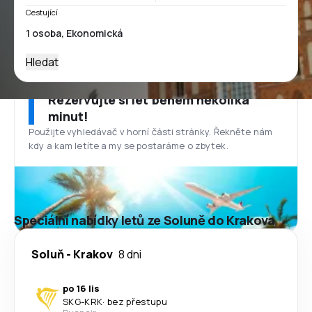
Cestující
Hledat
Rezervujte si let během několika
minut!
Použijte vyhledávač v horní části stránky. Řekněte nám
kdy a kam letíte a my se postaráme o zbytek.
Speciální nabídky letů ze Soluně do Krakova
Soluň
-
Krakov
8 dni
po 16 lis
SKG
-
KRK
·
bez přestupu