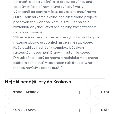
zároveň je zde k vidění také expozice věnovaná
osudům města během druhé světové války.
Východně od centra města se zase nachází Nowa
Huta – příklad komplexního socialistického projektu
postaveného v období komunizmu. Jedná se o
rozlehlou obytnou čtvrť pro dělníky zaměstnané v
nedaleké továrně.
V Krakově se také nacházejí dvě vyhlídky, ze kterých
můžeme obdivovat pohled na celé město. Kopec
Kościuszki se nachází v komplexu bývalých
rakouských opevnění. Druhým místem je kopec
Piłsudského, který se nachází nedaleko malebného
kláštera kamaldulů v Bielanech (většinu roku ho
mohou navštívit pouze muži!).
Nejoblíbenější lety do Krakova
Praha - Krakov
Stockh
Oslo - Krakov
Paříž -