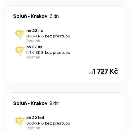
Soluň
-
Krakov
6 dni
ne 22 lis
SKG
-
KRK
·
bez přestupu
Ryanair
pá 27 lis
KRK
-
SKG
·
bez přestupu
Ryanair
1 727 Kč
od
Soluň
-
Krakov
8 dni
pá 22 led
SKG
-
KRK
·
bez přestupu
Ryanair