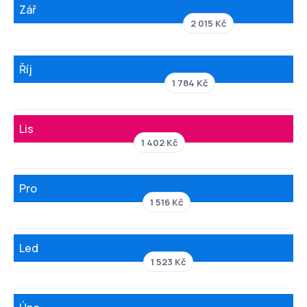
Zář
2 015 Kč
Říj
1 784 Kč
Lis
1 402 Kč
Pro
1 516 Kč
Led
1 523 Kč