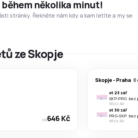
et během několika minut!
ásti stránky. Řekněte nám kdy a kam letíte a my se
etů ze Skopje
Skopje
-
Praha
8 
st 23 zář
SKP
-
PRG
·
bez 
Wizz Air
st 30 zář
646 Kč
PRG
-
SKP
·
bez 
od
Wizz Air