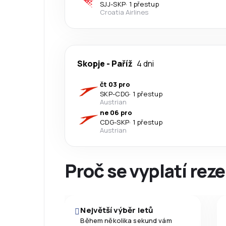
SJJ
-
SKP
·
1 přestup
Croatia Airlines
Skopje
-
Paříž
4 dni
čt 03 pro
SKP
-
CDG
·
1 přestup
Austrian
ne 06 pro
CDG
-
SKP
·
1 přestup
Austrian
Proč se vyplatí reze
Největší výběr letů
Během několika sekund vám