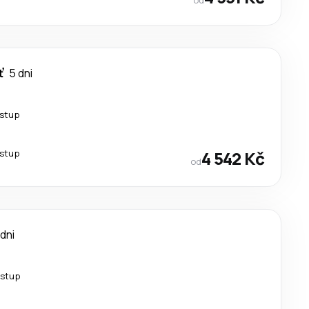
ť
5 dni
estup
estup
4 542 Kč
od
 dni
estup