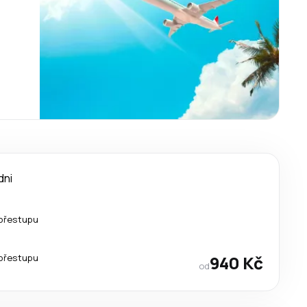
dni
přestupu
přestupu
940 Kč
od