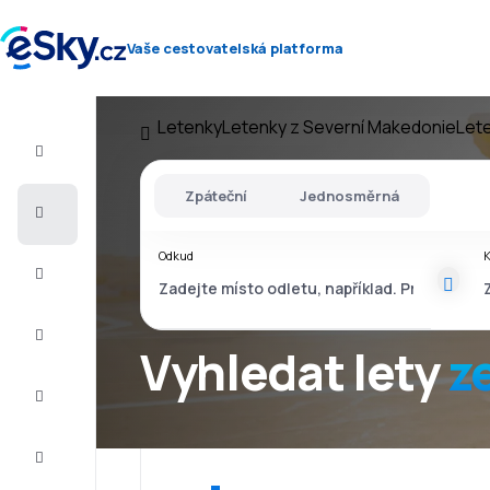
Vaše cestovatelská platforma
Letenky
Letenky z Severní Makedonie
Let
Let+Hotel
Zpáteční
Jednosměrná
Letenky
Odkud
Dovolená
Léto
2026
Vyhledat lety
z
Zima
2026/27
Last
minute