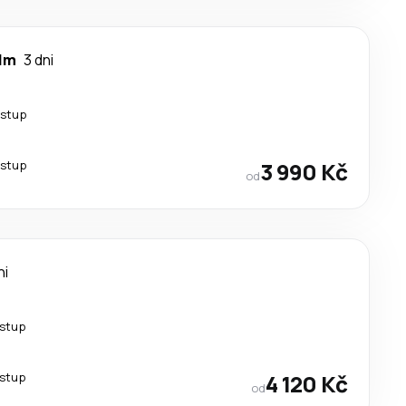
lm
3 dni
estup
estup
3 990 Kč
od
ni
estup
estup
4 120 Kč
od