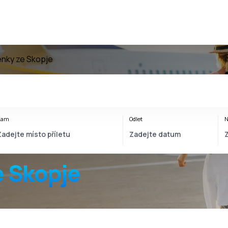
enky ze Skopje
Kam
Odlet
N
e Skopje