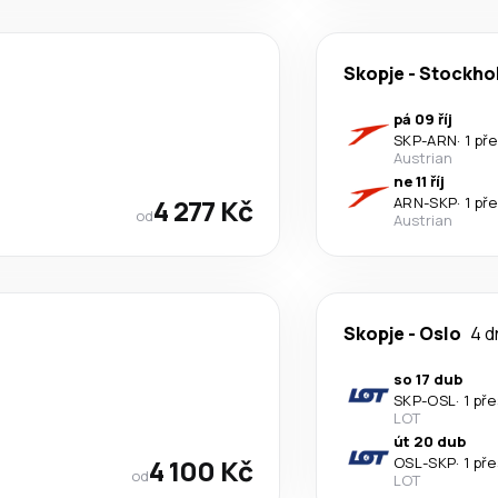
Skopje
-
Stockho
pá 09 říj
SKP
-
ARN
·
1 př
Austrian
ne 11 říj
4 277 Kč
ARN
-
SKP
·
1 př
od
Austrian
Skopje
-
Oslo
4 d
so 17 dub
SKP
-
OSL
·
1 př
LOT
út 20 dub
4 100 Kč
OSL
-
SKP
·
1 př
od
LOT