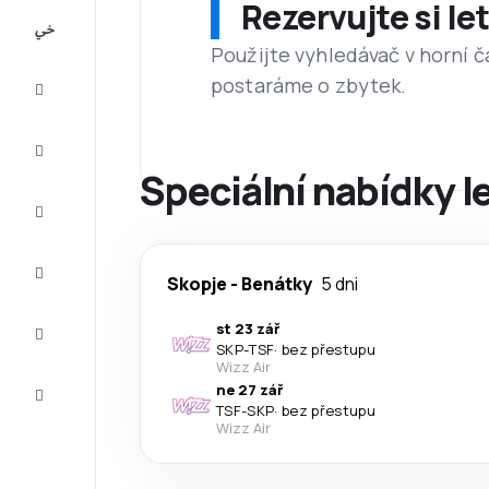
Rezervujte si l
All-
inclusive
Použijte vyhledávač v horní č
postaráme o zbytek.
Eurovíkend
Ubytování
Speciální nabídky l
Akční
letenky
Zkompletujte
Skopje
-
Benátky
5 dni
vaši cestu
Tipy a
st 23 zář
inspirace
SKP
-
TSF
·
bez přestupu
Wizz Air
Zákaznický
ne 27 zář
servis
TSF
-
SKP
·
bez přestupu
Wizz Air