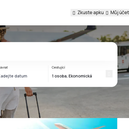
Zkuste apku
Můj účet
ávrat
Cestující