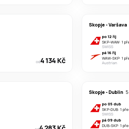
Skopje
-
Varšava
po 12 říj
SKP
-
WAW
·
1 p
SWISS
pá 16 říj
4 134 Kč
WAW
-
SKP
·
1 p
od
Austrian
Skopje
-
Dublin
5
po 05 dub
SKP
-
DUB
·
1 př
SWISS
pá 09 dub
4 283 Kč
DUB
-
SKP
·
1 př
od