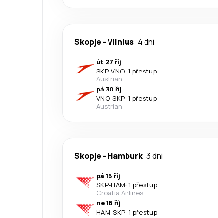
Skopje
-
Vilnius
4 dni
út 27 říj
SKP
-
VNO
·
1 přestup
Austrian
pá 30 říj
VNO
-
SKP
·
1 přestup
Austrian
Skopje
-
Hamburk
3 dni
pá 16 říj
SKP
-
HAM
·
1 přestup
Croatia Airlines
ne 18 říj
HAM
-
SKP
·
1 přestup