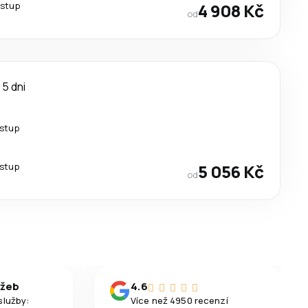
estup
4 908 Kč
od
5 dni
estup
estup
5 056 Kč
od
užeb
4.6
služby:
Více než 4950 recenzí