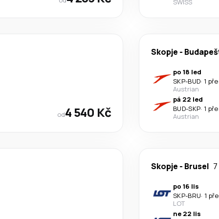
SWISS
Skopje
-
Budapeš
po 18 led
SKP
-
BUD
·
1 př
Austrian
pá 22 led
4 540 Kč
BUD
-
SKP
·
1 př
od
Austrian
Skopje
-
Brusel
7
po 16 lis
SKP
-
BRU
·
1 př
LOT
ne 22 lis