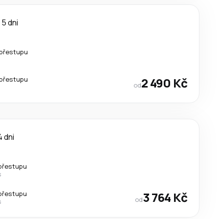
5 dni
přestupu
přestupu
2 490 Kč
od
4 dni
přestupu
s
přestupu
3 764 Kč
od
s