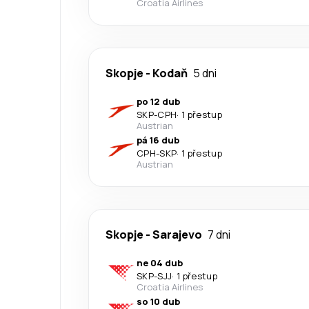
Croatia Airlines
Skopje
-
Kodaň
5 dni
po 12 dub
SKP
-
CPH
·
1 přestup
Austrian
pá 16 dub
CPH
-
SKP
·
1 přestup
Austrian
Skopje
-
Sarajevo
7 dni
ne 04 dub
SKP
-
SJJ
·
1 přestup
Croatia Airlines
so 10 dub