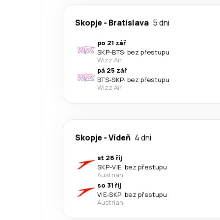
Skopje
-
Bratislava
5 dni
po 21 zář
SKP
-
BTS
·
bez přestupu
Wizz Air
pá 25 zář
BTS
-
SKP
·
bez přestupu
Wizz Air
Skopje
-
Vídeň
4 dni
st 28 říj
SKP
-
VIE
·
bez přestupu
Austrian
so 31 říj
VIE
-
SKP
·
bez přestupu
Austrian