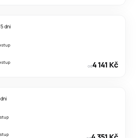
5 dni
řestup
řestup
4 141 Kč
od
 dni
estup
estup
4 351 Kč
od