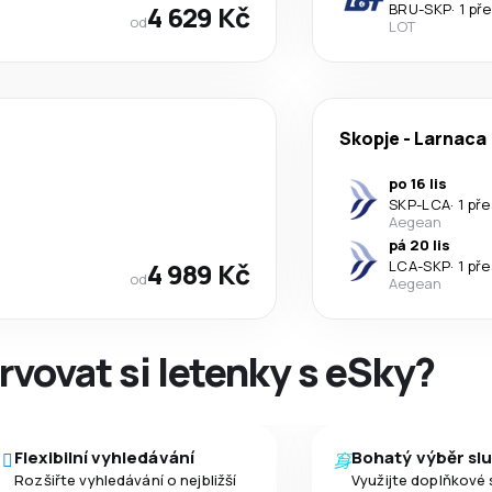
4 629 Kč
BRU
-
SKP
·
1 př
od
LOT
Skopje
-
Larnaca
po 16 lis
SKP
-
LCA
·
1 př
Aegean
pá 20 lis
4 989 Kč
LCA
-
SKP
·
1 př
od
Aegean
rvovat si letenky s eSky?
Flexibilní vyhledávání
Bohatý výběr sl
Rozšiřte vyhledávání o nejbližší
Využijte doplňkové 