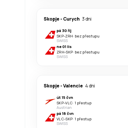
Skopje
-
Curych
3 dni
pá 30 říj
SKP
-
ZRH
·
bez přestupu
SWISS
ne 01 lis
ZRH
-
SKP
·
bez přestupu
SWISS
Skopje
-
Valencie
4 dni
út 15 čvn
SKP
-
VLC
·
1 přestup
Austrian
pá 18 čvn
VLC
-
SKP
·
1 přestup
SWISS