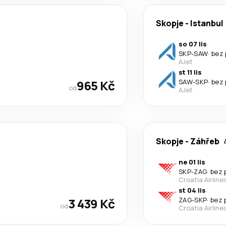
Skopje
-
Istanbul
so 07 lis
SKP
-
SAW
·
bez 
AJet
st 11 lis
965 Kč
SAW
-
SKP
·
bez 
od
AJet
Skopje
-
Záhřeb
ne 01 lis
SKP
-
ZAG
·
bez 
Croatia Airline
st 04 lis
3 439 Kč
ZAG
-
SKP
·
bez 
od
Croatia Airline