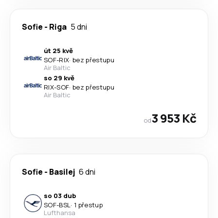
Sofie
-
Riga
5 dni
út 25 kvě
SOF
-
RIX
·
bez přestupu
Air Baltic
so 29 kvě
RIX
-
SOF
·
bez přestupu
Air Baltic
3 953 Kč
od
Sofie
-
Basilej
6 dni
so 03 dub
SOF
-
BSL
·
1 přestup
Lufthansa