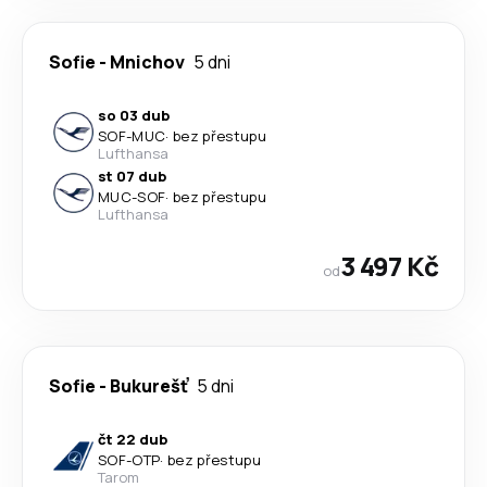
Sofie
-
Mnichov
5 dni
so 03 dub
SOF
-
MUC
·
bez přestupu
Lufthansa
st 07 dub
MUC
-
SOF
·
bez přestupu
Lufthansa
3 497 Kč
od
Sofie
-
Bukurešť
5 dni
čt 22 dub
SOF
-
OTP
·
bez přestupu
Tarom