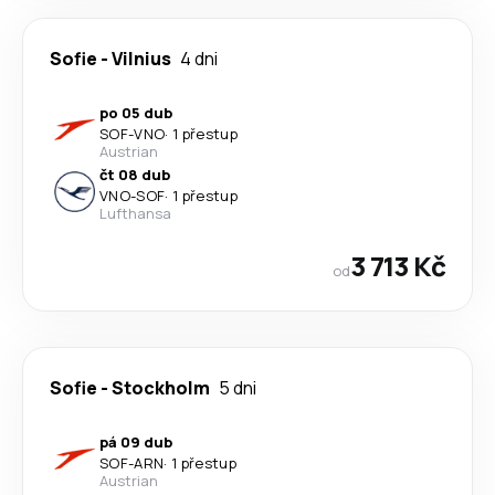
Sofie
-
Vilnius
4 dni
po 05 dub
SOF
-
VNO
·
1 přestup
Austrian
čt 08 dub
VNO
-
SOF
·
1 přestup
Lufthansa
3 713 Kč
od
Sofie
-
Stockholm
5 dni
pá 09 dub
SOF
-
ARN
·
1 přestup
Austrian