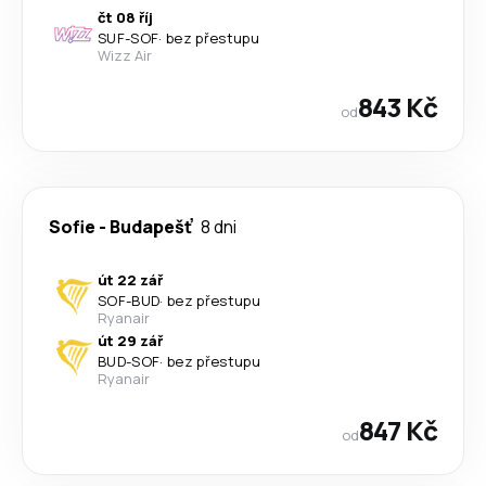
čt 08 říj
SUF
-
SOF
·
bez přestupu
Wizz Air
843 Kč
od
Sofie
-
Budapešť
8 dni
út 22 zář
SOF
-
BUD
·
bez přestupu
Ryanair
út 29 zář
BUD
-
SOF
·
bez přestupu
Ryanair
847 Kč
od