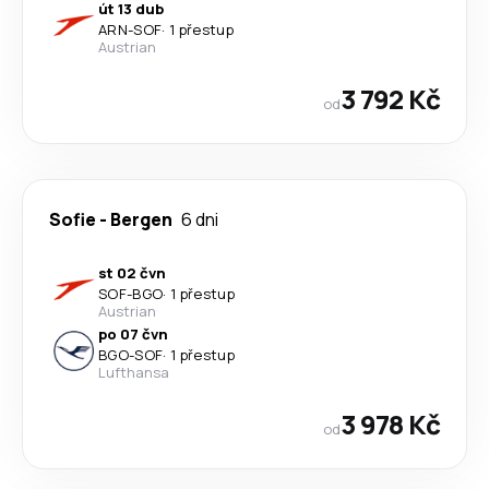
út 13 dub
ARN
-
SOF
·
1 přestup
Austrian
3 792 Kč
od
Sofie
-
Bergen
6 dni
st 02 čvn
SOF
-
BGO
·
1 přestup
Austrian
po 07 čvn
BGO
-
SOF
·
1 přestup
Lufthansa
3 978 Kč
od