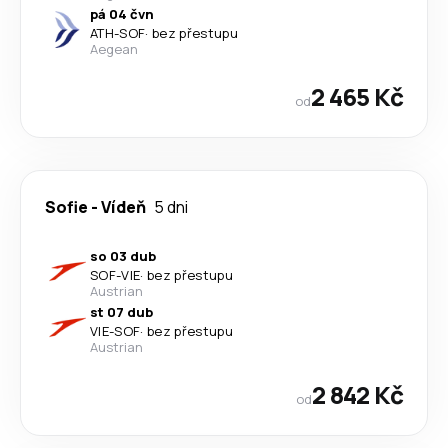
pá 04 čvn
ATH
-
SOF
·
bez přestupu
Aegean
2 465 Kč
od
Sofie
-
Vídeň
5 dni
so 03 dub
SOF
-
VIE
·
bez přestupu
Austrian
st 07 dub
VIE
-
SOF
·
bez přestupu
Austrian
2 842 Kč
od