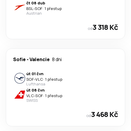
čt 08 dub
BSL
-
SOF
·
1 přestup
Austrian
3 318 Kč
od
Sofie
-
Valencie
8 dni
út 01 čvn
SOF
-
VLC
·
1 přestup
Lufthansa
út 08 čvn
VLC
-
SOF
·
1 přestup
SWISS
3 468 Kč
od