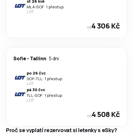
st 26 kvě
MLA
-
SOF
·
1 přestup
LOT
4 306 Kč
od
Sofie
-
Tallinn
5 dni
po 26 čvc
SOF
-
TLL
·
1 přestup
LOT
pá 30 čvc
TLL
-
SOF
·
1 přestup
LOT
4 508 Kč
od
Proč se vyplatí rezervovat si letenky s eSky?