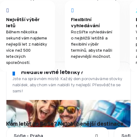
Největší výběr
Flexibilní
letů
vyhledávání
Během několika
Rozšiřte vyhledávání
sekund vám najdeme
o nejbližší letiště a
nejlepší let z nabídky
flexibilní výběr
více než 500
termínů, abyste našli
leteckých
nejlevnější možnost.
společností.
Hledáte levné letenky?
Jste na správném místě. Každý den porovnáváme stovky
nabídek, abychom vám nabídli ty nejlepší. Přesvědčte se
sami!
Kam letět ze Sofie? Nejoblíbenější destinace
Sofie - Praha
Sofie -