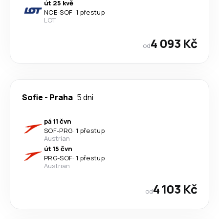
út 25 kvě
NCE
-
SOF
·
1 přestup
LOT
4 093 Kč
od
Sofie
-
Praha
5 dni
pá 11 čvn
SOF
-
PRG
·
1 přestup
Austrian
út 15 čvn
PRG
-
SOF
·
1 přestup
Austrian
4 103 Kč
od