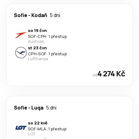
Sofie
-
Kodaň
5 dni
so 19 čvn
SOF
-
CPH
·
1 přestup
Austrian
st 23 čvn
CPH
-
SOF
·
1 přestup
Lufthansa
4 274 Kč
od
Sofie
-
Luqa
5 dni
so 22 kvě
SOF
-
MLA
·
1 přestup
LOT