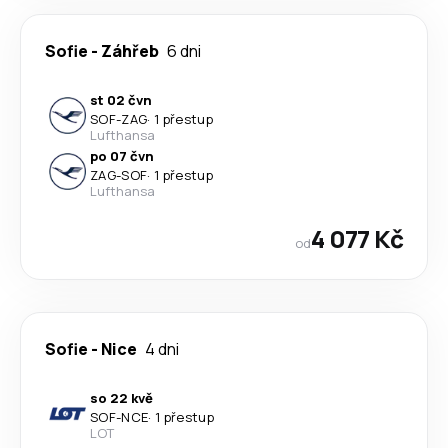
Sofie
-
Záhřeb
6 dni
st 02 čvn
SOF
-
ZAG
·
1 přestup
Lufthansa
po 07 čvn
ZAG
-
SOF
·
1 přestup
Lufthansa
4 077 Kč
od
Sofie
-
Nice
4 dni
so 22 kvě
SOF
-
NCE
·
1 přestup
LOT