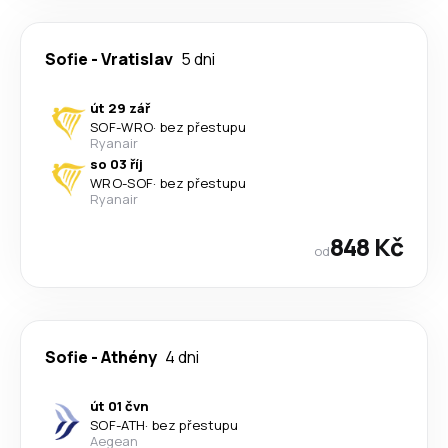
Sofie
-
Vratislav
5 dni
út 29 zář
SOF
-
WRO
·
bez přestupu
Ryanair
so 03 říj
WRO
-
SOF
·
bez přestupu
Ryanair
848 Kč
od
Sofie
-
Athény
4 dni
út 01 čvn
SOF
-
ATH
·
bez přestupu
Aegean