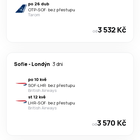
po 26 dub
OTP
-
SOF
·
bez přestupu
Tarom
3 532 Kč
od
Sofie
-
Londýn
3 dni
po 10 kvě
SOF
-
LHR
·
bez přestupu
British Airways
st 12 kvě
LHR
-
SOF
·
bez přestupu
British Airways
3 570 Kč
od