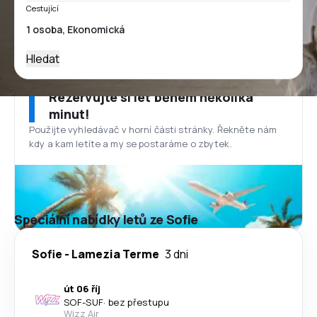
Cestující
Hledat
Rezervujte si let během několika
minut!
Použijte vyhledávač v horní části stránky. Řekněte nám
kdy a kam letíte a my se postaráme o zbytek.
Speciální nabídky letů ze Sofie
Sofie
-
Lamezia Terme
3 dni
út 06 říj
SOF
-
SUF
·
bez přestupu
Wizz Air