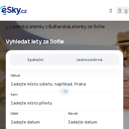
Letenky
Letenky z Bulharska
Letenky ze Sofie
Vyhledat lety
ze Sofie
Zpáteční
Jednosměrná
Odkud
Kam
Odlet
Návrat