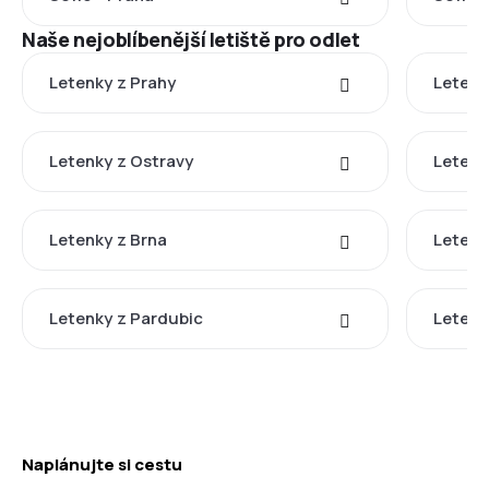
Naše nejoblíbenější letiště pro odlet
Letenky z Prahy
Letenk
Letenky z Ostravy
Letenk
Letenky z Brna
Letenk
Letenky z Pardubic
Letenk
Naplánujte si cestu