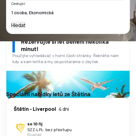
Cestující
Hledat
Rezervujte si let během několika
minut!
Použijte vyhledávač v horní části stránky. Řekněte nám
kdy a kam letíte a my se postaráme o zbytek.
Speciální nabídky letů ze Štětína
Štětín
-
Liverpool
4 dni
so 10 říj
SZZ
-
LPL
·
bez přestupu
Ryanair