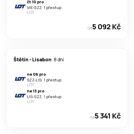
čt 10 pro
VIE
-
SZZ
·
1 přestup
LOT
5 092 Kč
od
Štětín
-
Lisabon
8 dni
ne 06 pro
SZZ
-
LIS
·
1 přestup
LOT
ne 13 pro
LIS
-
SZZ
·
1 přestup
LOT
5 341 Kč
od