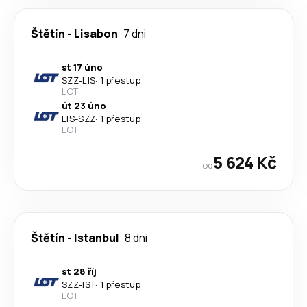
Štětín
-
Lisabon
7 dni
st 17 úno
SZZ
-
LIS
·
1 přestup
LOT
út 23 úno
LIS
-
SZZ
·
1 přestup
LOT
5 624 Kč
od
Štětín
-
Istanbul
8 dni
st 28 říj
SZZ
-
IST
·
1 přestup
LOT