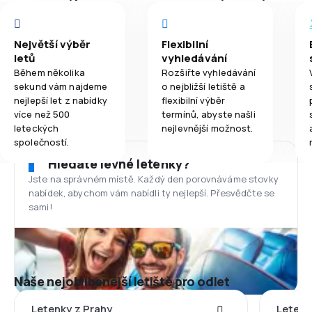
Největší výběr
Flexibilní
letů
vyhledávání
Během několika
Rozšiřte vyhledávání
sekund vám najdeme
o nejbližší letiště a
nejlepší let z nabídky
flexibilní výběr
více než 500
termínů, abyste našli
leteckých
nejlevnější možnost.
společností.
Hledáte levné letenky?
Jste na správném místě. Každý den porovnáváme stovky
nabídek, abychom vám nabídli ty nejlepší. Přesvědčte se
sami!
Naše nejoblíbenější letiště pro odlet
Letenky z Prahy
Letenk