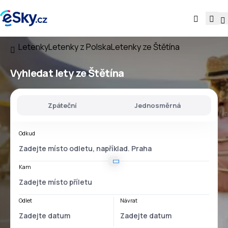
Letenky
Letenky z Polska
Letenky ze Štětína
Vyhledat lety
ze Štětína
Zpáteční
Jednosměrná
Odkud
Kam
Odlet
Návrat