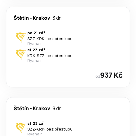
Štětín
-
Krakov
3 dni
po 21 zář
SZZ
-
KRK
·
bez přestupu
Ryanair
st 23 zář
KRK
-
SZZ
·
bez přestupu
Ryanair
937 Kč
od
Štětín
-
Krakov
8 dni
st 23 zář
SZZ
-
KRK
·
bez přestupu
Ryanair