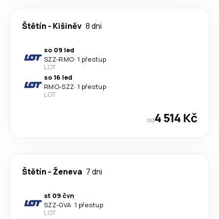
Štětín
-
Kišiněv
8 dni
so 09 led
SZZ
-
RMO
·
1 přestup
LOT
so 16 led
RMO
-
SZZ
·
1 přestup
LOT
4 514 Kč
od
Štětín
-
Ženeva
7 dni
st 09 čvn
SZZ
-
GVA
·
1 přestup
LOT