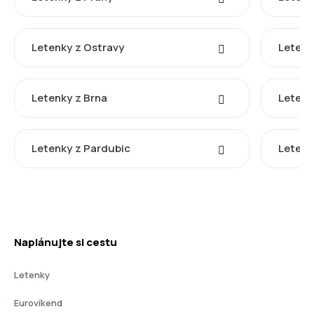
Letenky z Ostravy
Letenk
Letenky z Brna
Letenk
Letenky z Pardubic
Letenk
Naplánujte si cestu
Letenky
Eurovíkend