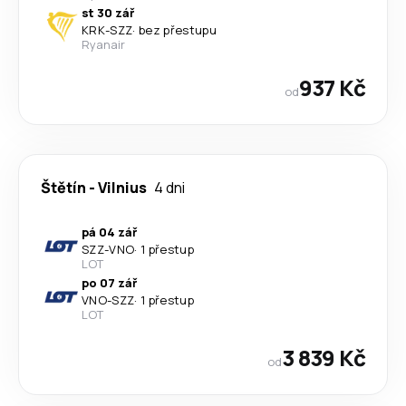
st 30 zář
KRK
-
SZZ
·
bez přestupu
Ryanair
937 Kč
od
Štětín
-
Vilnius
4 dni
pá 04 zář
SZZ
-
VNO
·
1 přestup
LOT
po 07 zář
VNO
-
SZZ
·
1 přestup
LOT
3 839 Kč
od