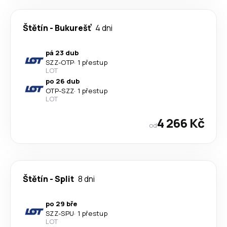
Štětín
-
Bukurešť
4 dni
pá 23 dub
SZZ
-
OTP
·
1 přestup
LOT
po 26 dub
OTP
-
SZZ
·
1 přestup
LOT
4 266 Kč
od
Štětín
-
Split
8 dni
po 29 bře
SZZ
-
SPU
·
1 přestup
LOT