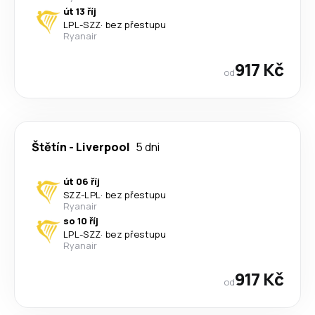
út 13 říj
LPL
-
SZZ
·
bez přestupu
Ryanair
917 Kč
od
Štětín
-
Liverpool
5 dni
út 06 říj
SZZ
-
LPL
·
bez přestupu
Ryanair
so 10 říj
LPL
-
SZZ
·
bez přestupu
Ryanair
917 Kč
od