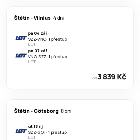
Štětín
-
Vilnius
4 dni
pá 04 zář
SZZ
-
VNO
·
1 přestup
LOT
po 07 zář
VNO
-
SZZ
·
1 přestup
LOT
3 839 Kč
od
Štětín
-
Göteborg
8 dni
út 13 říj
SZZ
-
GOT
·
1 přestup
LOT