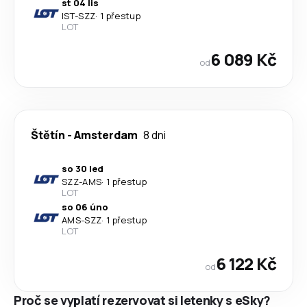
st 04 lis
IST
-
SZZ
·
1 přestup
LOT
6 089 Kč
od
Štětín
-
Amsterdam
8 dni
so 30 led
SZZ
-
AMS
·
1 přestup
LOT
so 06 úno
AMS
-
SZZ
·
1 přestup
LOT
6 122 Kč
od
Proč se vyplatí rezervovat si letenky s eSky?