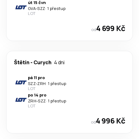
út 15 čvn
GVA
-
SZZ
·
1 přestup
LOT
4 699 Kč
od
Štětín
-
Curych
4 dni
pá 11 pro
SZZ
-
ZRH
·
1 přestup
LOT
po 14 pro
ZRH
-
SZZ
·
1 přestup
LOT
4 996 Kč
od