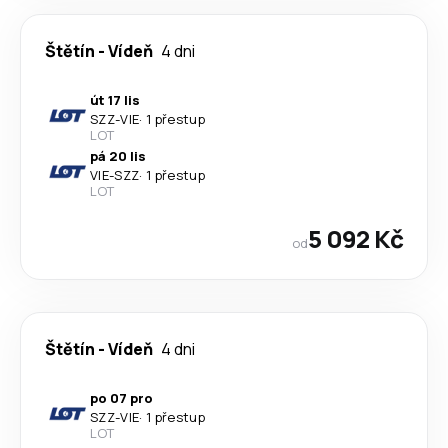
Štětín
-
Vídeň
4 dni
út 17 lis
SZZ
-
VIE
·
1 přestup
LOT
pá 20 lis
VIE
-
SZZ
·
1 přestup
LOT
5 092 Kč
od
Štětín
-
Vídeň
4 dni
po 07 pro
SZZ
-
VIE
·
1 přestup
LOT