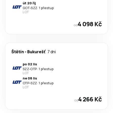
út 20 říj
GOT
-
SZZ
·
1 přestup
LOT
4 098 Kč
od
Štětín
-
Bukurešť
7 dni
po 02 lis
SZZ
-
OTP
·
1 přestup
LOT
ne 08 lis
OTP
-
SZZ
·
1 přestup
LOT
4 266 Kč
od