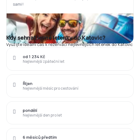
sami!
Kdy sehnat levné letenky do Katovic?
Využijte ideální čas k rezervaci nejlevnějších letenek do Katovic
od 1 234 Kč
Nejlevnější zpáteční let
Říjen
Nejlevnější měsíc pro cestování
pondělí
Nejlevnější den pro let
6 měsíců předtím