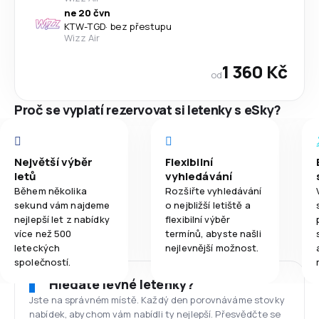
ne 20 čvn
KTW
-
TGD
·
bez přestupu
Wizz Air
1 360 Kč
od
Proč se vyplatí rezervovat si letenky s eSky?
Největší výběr
Flexibilní
letů
vyhledávání
Během několika
Rozšiřte vyhledávání
sekund vám najdeme
o nejbližší letiště a
nejlepší let z nabídky
flexibilní výběr
více než 500
termínů, abyste našli
leteckých
nejlevnější možnost.
společností.
Hledáte levné letenky?
Jste na správném místě. Každý den porovnáváme stovky
nabídek, abychom vám nabídli ty nejlepší. Přesvědčte se