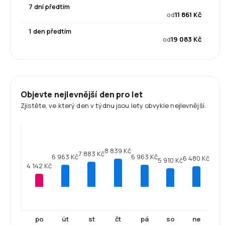
7 dní předtím
od
11 861 Kč
1 den předtím
od
19 083 Kč
Objevte nejlevnější den pro let
Zjistěte, ve který den v týdnu jsou lety obvykle nejlevnější.
8 839 Kč
7 883 Kč
6 963 Kč
6 963 Kč
6 480 Kč
5 910 Kč
4 142 Kč
po
út
st
čt
pá
so
ne