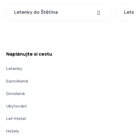
Letenky do Štětína
Letenk
Naplánujte si cestu
Letenky
Eurovíkend
Dovolená
Ubytování
Let+Hotel
Hotely