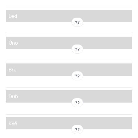
Led
??
Úno
??
Bře
??
Dub
??
Kvě
??