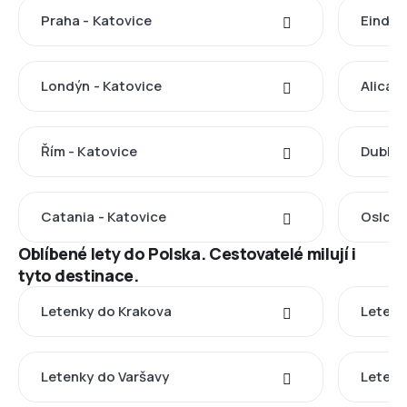
Praha - Katovice
Eindho
Londýn - Katovice
Alican
Řím - Katovice
Dublin
Catania - Katovice
Oslo -
Oblíbené lety do Polska. Cestovatelé milují i
tyto destinace.
Letenky do Krakova
Letenk
Letenky do Varšavy
Letenk