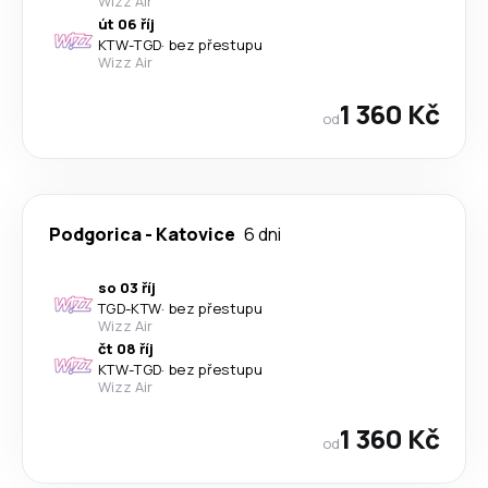
Wizz Air
út 06 říj
KTW
-
TGD
·
bez přestupu
Wizz Air
1 360 Kč
od
Podgorica
-
Katovice
6 dni
so 03 říj
TGD
-
KTW
·
bez přestupu
Wizz Air
čt 08 říj
KTW
-
TGD
·
bez přestupu
Wizz Air
1 360 Kč
od