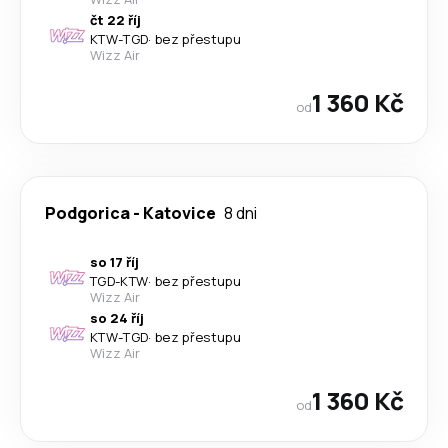
čt 22 říj
KTW
-
TGD
·
bez přestupu
Wizz Air
1 360 Kč
od
Podgorica
-
Katovice
8 dni
so 17 říj
TGD
-
KTW
·
bez přestupu
Wizz Air
so 24 říj
KTW
-
TGD
·
bez přestupu
Wizz Air
1 360 Kč
od