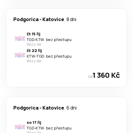
Podgorica
-
Katovice
8 dni
čt 15 říj
TGD
-
KTW
·
bez přestupu
Wizz Air
čt 22 říj
KTW
-
TGD
·
bez přestupu
Wizz Air
1 360 Kč
od
Podgorica
-
Katovice
6 dni
so 17 říj
TGD
-
KTW
·
bez přestupu
Wizz Air