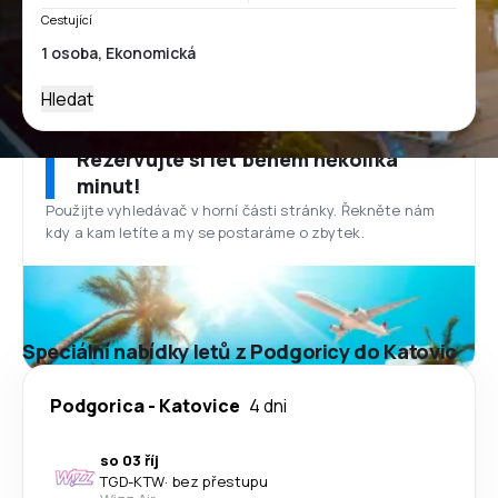
Cestující
Hledat
Rezervujte si let během několika
minut!
Použijte vyhledávač v horní části stránky. Řekněte nám
kdy a kam letíte a my se postaráme o zbytek.
Speciální nabídky letů z Podgoricy do Katovic
Podgorica
-
Katovice
4 dni
so 03 říj
TGD
-
KTW
·
bez přestupu