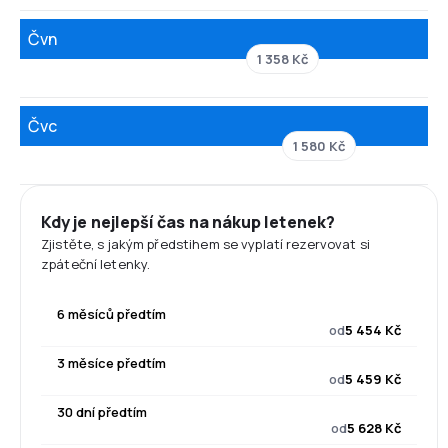
Čvn
1 358 Kč
Čvc
1 580 Kč
Kdy je nejlepší čas na nákup letenek?
Zjistěte, s jakým předstihem se vyplatí rezervovat si
zpáteční letenky.
6 měsíců předtím
od
5 454 Kč
3 měsíce předtím
od
5 459 Kč
30 dní předtím
od
5 628 Kč