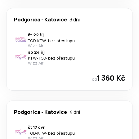
Podgorica
-
Katovice
3 dni
čt 22 říj
TGD
-
KTW
·
bez přestupu
Wizz Air
so 24 říj
KTW
-
TGD
·
bez přestupu
Wizz Air
1 360 Kč
od
Podgorica
-
Katovice
4 dni
čt 17 čvn
TGD
-
KTW
·
bez přestupu
Wizz Air