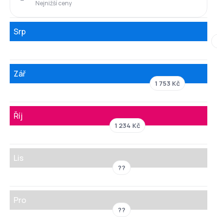
Nejnižší ceny
Srp
Zář
1 753 Kč
Říj
1 234 Kč
Lis
??
Pro
??