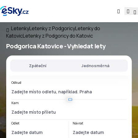
Letenky
Letenky z Podgoricy
Letenky do
Katovic
Letenky z Podgoricy do Katovic
Podgorica Katovice
- Vyhledat lety
Zpáteční
Jednosměrná
Odkud
Kam
Odlet
Návrat