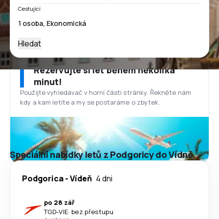
Cestující
Hledat
Rezervujte si let během několika
minut!
Použijte vyhledávač v horní části stránky. Řekněte nám
kdy a kam letíte a my se postaráme o zbytek.
Speciální nabídky letů z Podgoricy do Vídně
Podgorica
-
Vídeň
4 dni
po 28 zář
TGD
-
VIE
·
bez přestupu