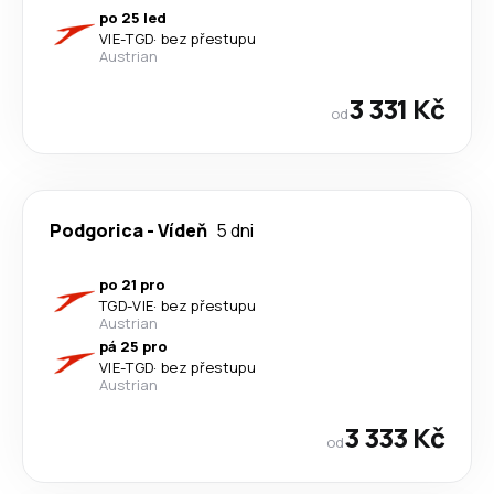
po 25 led
VIE
-
TGD
·
bez přestupu
Austrian
3 331 Kč
od
Podgorica
-
Vídeň
5 dni
po 21 pro
TGD
-
VIE
·
bez přestupu
Austrian
pá 25 pro
VIE
-
TGD
·
bez přestupu
Austrian
3 333 Kč
od