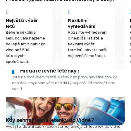
Největší výběr
Flexibilní
letů
vyhledávání
Během několika
Rozšiřte vyhledávání
sekund vám najdeme
o nejbližší letiště a
nejlepší let z nabídky
flexibilní výběr
více než 500
termínů, abyste našli
leteckých
nejlevnější možnost.
společností.
Hledáte levné letenky?
Jste na správném místě. Každý den porovnáváme stovky
nabídek, abychom vám nabídli ty nejlepší. Přesvědčte se
sami!
Kdy sehnat levné letenky do Vídně?
Využijte ideální čas k rezervaci nejlevnějších letenek do Vídně