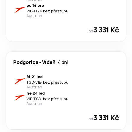
po 14 pro
VIE
-
TGD
·
bez přestupu
Austrian
3 331 Kč
od
Podgorica
-
Vídeň
4 dni
čt 21 led
TGD
-
VIE
·
bez přestupu
Austrian
ne 24 led
VIE
-
TGD
·
bez přestupu
Austrian
3 331 Kč
od