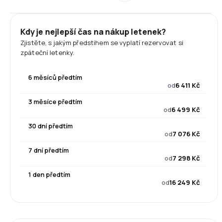
Kdy je nejlepší čas na nákup letenek?
Zjistěte, s jakým předstihem se vyplatí rezervovat si
zpáteční letenky.
6 měsíců předtím
od
6 411 Kč
3 měsíce předtím
od
6 499 Kč
30 dní předtím
od
7 076 Kč
7 dní předtím
od
7 298 Kč
1 den předtím
od
16 249 Kč