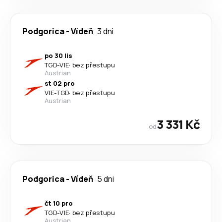
Podgorica
-
Vídeň
3 dni
po 30 lis
TGD
-
VIE
·
bez přestupu
Austrian
st 02 pro
VIE
-
TGD
·
bez přestupu
Austrian
3 331 Kč
od
Podgorica
-
Vídeň
5 dni
čt 10 pro
TGD
-
VIE
·
bez přestupu
Austrian