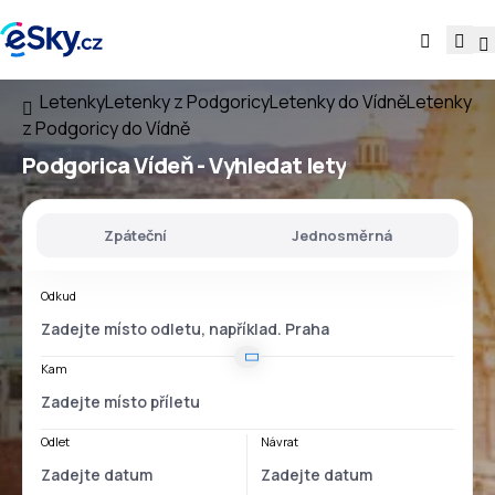
Letenky
Letenky z Podgoricy
Letenky do Vídně
Letenky
z Podgoricy do Vídně
Podgorica Vídeň
- Vyhledat lety
Zpáteční
Jednosměrná
Odkud
Kam
Odlet
Návrat