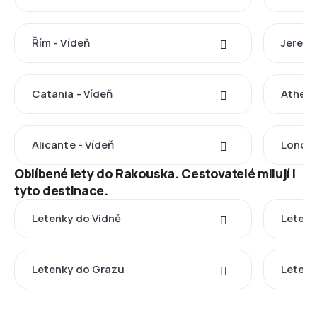
Řím - Vídeň
Jereva
Catania - Vídeň
Athény
Alicante - Vídeň
Londýn
Oblíbené lety do Rakouska. Cestovatelé milují i
tyto destinace.
Letenky do Vídně
Letenk
Letenky do Grazu
Letenk