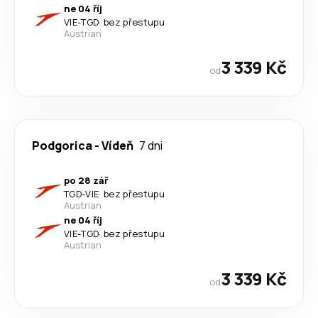
ne 04 říj
VIE
-
TGD
·
bez přestupu
Austrian
3 339 Kč
od
Podgorica
-
Vídeň
7 dni
po 28 zář
TGD
-
VIE
·
bez přestupu
Austrian
ne 04 říj
VIE
-
TGD
·
bez přestupu
Austrian
3 339 Kč
od