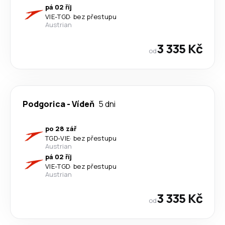
pá 02 říj
VIE
-
TGD
·
bez přestupu
Austrian
3 335 Kč
od
Podgorica
-
Vídeň
5 dni
po 28 zář
TGD
-
VIE
·
bez přestupu
Austrian
pá 02 říj
VIE
-
TGD
·
bez přestupu
Austrian
3 335 Kč
od