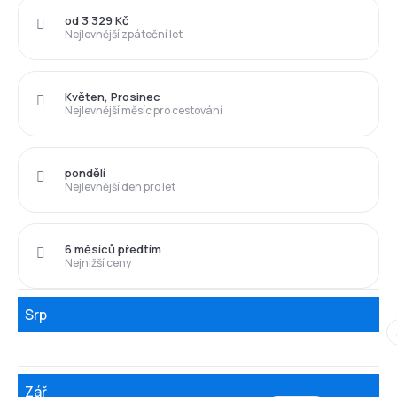
od 3 329 Kč
Nejlevnější zpáteční let
Květen, Prosinec
Nejlevnější měsíc pro cestování
pondělí
Nejlevnější den pro let
6 měsíců předtím
Nejnižší ceny
Srp
Zář