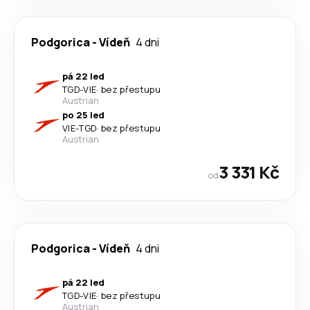
Podgorica
-
Vídeň
4 dni
pá 22 led
TGD
-
VIE
·
bez přestupu
Austrian
po 25 led
VIE
-
TGD
·
bez přestupu
Austrian
3 331 Kč
od
Podgorica
-
Vídeň
4 dni
pá 22 led
TGD
-
VIE
·
bez přestupu
Austrian