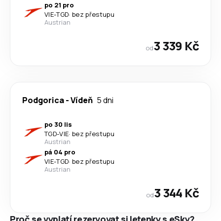
po 21 pro
VIE
-
TGD
·
bez přestupu
Austrian
3 339 Kč
od
Podgorica
-
Vídeň
5 dni
po 30 lis
TGD
-
VIE
·
bez přestupu
Austrian
pá 04 pro
VIE
-
TGD
·
bez přestupu
Austrian
3 344 Kč
od
Proč se vyplatí rezervovat si letenky s eSky?