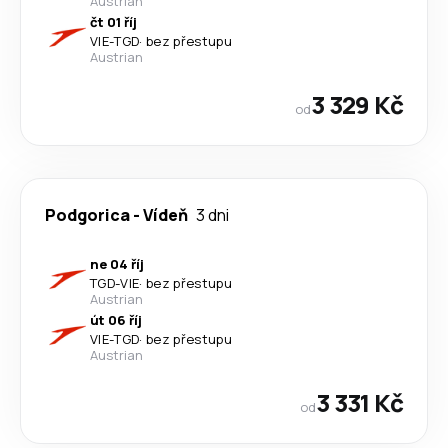
Austrian
čt 01 říj
VIE
-
TGD
·
bez přestupu
Austrian
3 329 Kč
od
Podgorica
-
Vídeň
3 dni
ne 04 říj
TGD
-
VIE
·
bez přestupu
Austrian
út 06 říj
VIE
-
TGD
·
bez přestupu
Austrian
3 331 Kč
od