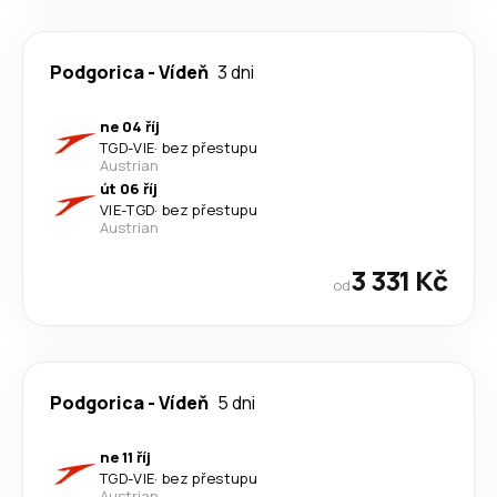
Podgorica
-
Vídeň
3 dni
ne 04 říj
TGD
-
VIE
·
bez přestupu
Austrian
út 06 říj
VIE
-
TGD
·
bez přestupu
Austrian
3 331 Kč
od
Podgorica
-
Vídeň
5 dni
ne 11 říj
TGD
-
VIE
·
bez přestupu
Austrian