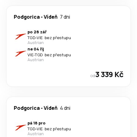
Podgorica
-
Vídeň
7 dni
po 28 zář
TGD
-
VIE
·
bez přestupu
Austrian
ne 04 říj
VIE
-
TGD
·
bez přestupu
Austrian
3 339 Kč
od
Podgorica
-
Vídeň
4 dni
pá 18 pro
TGD
-
VIE
·
bez přestupu
Austrian