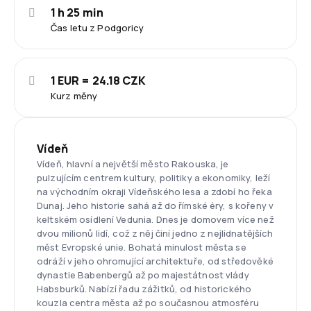
1 h 25 min
Čas letu z Podgoricy
1 EUR = 24.18 CZK
Kurz měny
Vídeň
Vídeň, hlavní a největší město Rakouska, je
pulzujícím centrem kultury, politiky a ekonomiky, leží
na východním okraji Vídeňského lesa a zdobí ho řeka
Dunaj. Jeho historie sahá až do římské éry, s kořeny v
keltském osídlení Vedunia. Dnes je domovem více než
dvou milionů lidí, což z něj činí jedno z nejlidnatějších
měst Evropské unie. Bohatá minulost města se
odráží v jeho ohromující architektuře, od středověké
dynastie Babenbergů až po majestátnost vlády
Habsburků. Nabízí řadu zážitků, od historického
kouzla centra města až po současnou atmosféru