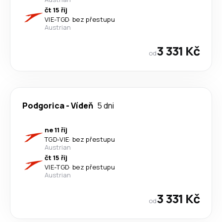
čt 15 říj
VIE
-
TGD
·
bez přestupu
Austrian
3 331 Kč
od
Podgorica
-
Vídeň
5 dni
ne 11 říj
TGD
-
VIE
·
bez přestupu
Austrian
čt 15 říj
VIE
-
TGD
·
bez přestupu
Austrian
3 331 Kč
od