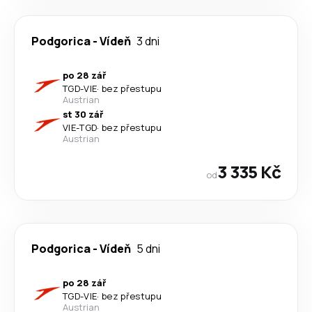
Podgorica
-
Vídeň
3 dni
po 28 zář
TGD
-
VIE
·
bez přestupu
Austrian
st 30 zář
VIE
-
TGD
·
bez přestupu
Austrian
3 335 Kč
od
Podgorica
-
Vídeň
5 dni
po 28 zář
TGD
-
VIE
·
bez přestupu
Austrian