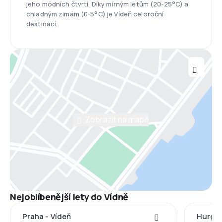
jeho módních čtvrtí. Díky mírným létům (20-25°C) a
chladným zimám (0-5°C) je Vídeň celoroční
destinací.
Zobrazit na mapě
Nejoblíbenější lety do Vídně
Praha - Vídeň
Hurgha