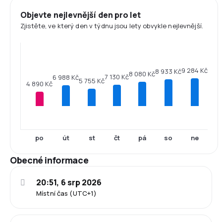
Objevte nejlevnější den pro let
Zjistěte, ve který den v týdnu jsou lety obvykle nejlevnější.
9 284 Kč
8 933 Kč
8 080 Kč
7 130 Kč
6 988 Kč
5 755 Kč
4 890 Kč
po
út
st
čt
pá
so
ne
Obecné informace
20:51, 6 srp 2026
Místní čas (UTC+1)