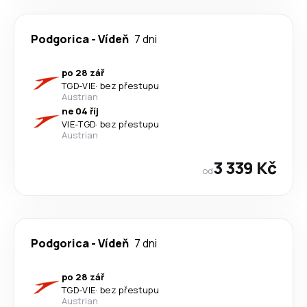
Podgorica
-
Vídeň
7 dni
po 28 zář
TGD
-
VIE
·
bez přestupu
Austrian
ne 04 říj
VIE
-
TGD
·
bez přestupu
Austrian
3 339 Kč
od
Podgorica
-
Vídeň
7 dni
po 28 zář
TGD
-
VIE
·
bez přestupu
Austrian