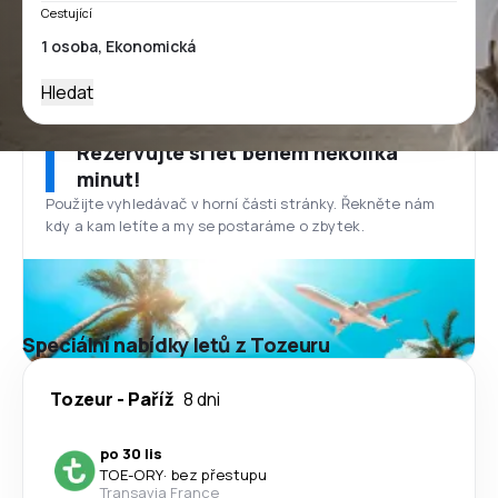
Cestující
Hledat
Rezervujte si let během několika
minut!
Použijte vyhledávač v horní části stránky. Řekněte nám
kdy a kam letíte a my se postaráme o zbytek.
Speciální nabídky letů z Tozeuru
Tozeur
-
Paříž
8 dni
po 30 lis
TOE
-
ORY
·
bez přestupu
Transavia France