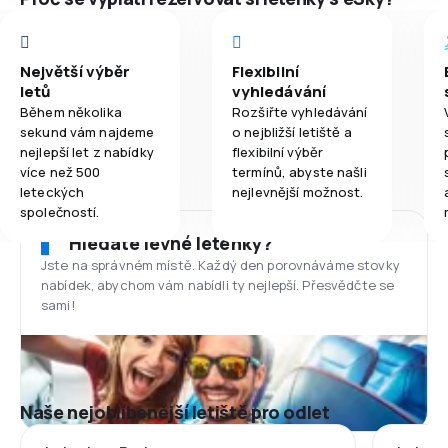
Největší výběr
Flexibilní
letů
vyhledávání
Během několika
Rozšiřte vyhledávání
sekund vám najdeme
o nejbližší letiště a
nejlepší let z nabídky
flexibilní výběr
více než 500
termínů, abyste našli
leteckých
nejlevnější možnost.
společností.
Hledáte levné letenky?
Jste na správném místě. Každý den porovnáváme stovky
nabídek, abychom vám nabídli ty nejlepší. Přesvědčte se
sami!
Naše nejoblíbenější letiště pro odlet