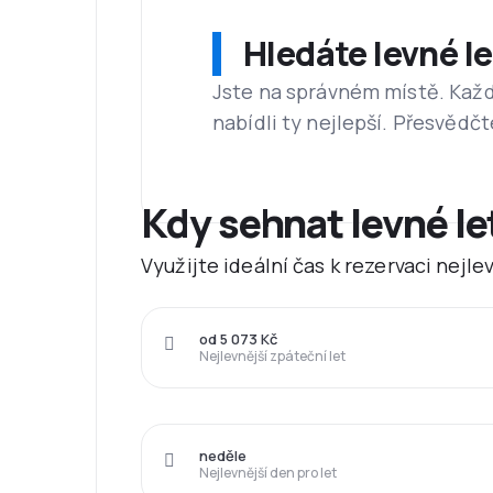
Hledáte levné l
Jste na správném místě. Kaž
nabídli ty nejlepší. Přesvědčt
Kdy sehnat levné l
Využijte ideální čas k rezervaci nejl
od 5 073 Kč
Nejlevnější zpáteční let
neděle
Nejlevnější den pro let