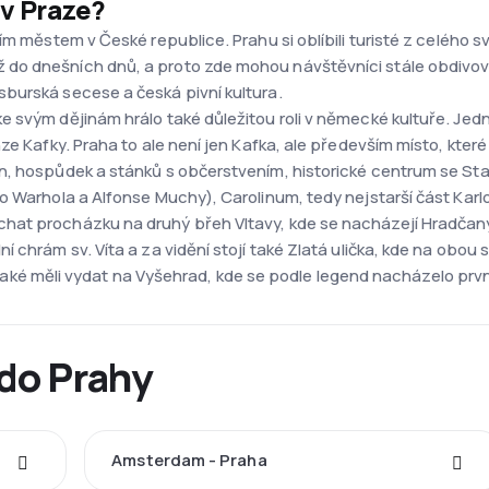
 v Praze?
ím městem v České republice. Prahu si oblíbili turisté z celého s
do dnešních dnů, a proto zde mohou návštěvníci stále obdivov
burská secese a česká pivní kultura.
 svým dějinám hrálo také důležitou roli v německé kultuře. Jed
nze Kafky. Praha to ale není jen Kafka, ale především místo, k
n, hospůdek a stánků s občerstvením, historické centrum se St
o Warhola a Alfonse Muchy), Carolinum, tedy nejstarší část Karlo
at procházku na druhý břeh Vltavy, kde se nacházejí Hradčany.
 chrám sv. Víta a za vidění stojí také Zlatá ulička, kde na obou
 se také měli vydat na Vyšehrad, kde se podle legend nacházelo prv
 do Prahy
Amsterdam - Praha