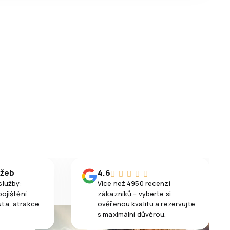
užeb
4.6
služby:
Více než 4950 recenzí
pojištění
zákazníků – vyberte si
uta, atrakce
ověřenou kvalitu a rezervujte
s maximální důvěrou.