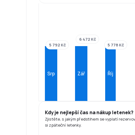
6 472 Kč
5 792 Kč
5 778 Kč
Srp
Zář
Říj
Kdy je nejlepší čas na nákup letenek?
Zjistěte, s jakým předstihem se vyplatí rezervo
si zpáteční letenky.