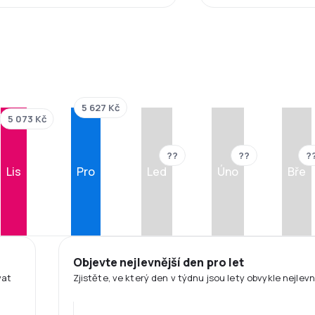
5 627 Kč
5 073 Kč
??
??
?
Lis
Pro
Led
Úno
Bře
Objevte nejlevnější den pro let
vat
Zjistěte, ve který den v týdnu jsou lety obvykle nejlevn