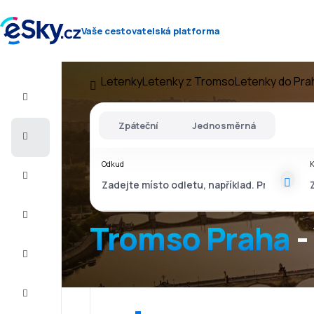
Vaše cestovatelská platforma
Letenky
Letenky z Tromso
Letenky do Pra
Let+Hotel
Zpáteční
Jednosměrná
Letenky
Odkud
Dovolená
Léto
2026
Tromso Praha
-
Zima
2026/27
Last
minute