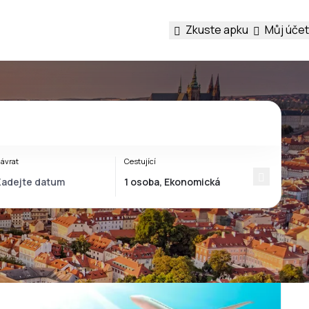
Zkuste apku
Můj účet
ávrat
Cestující