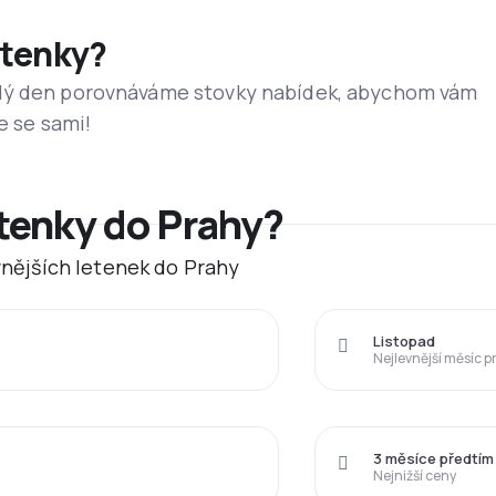
etenky?
dý den porovnáváme stovky nabídek, abychom vám
e se sami!
etenky do Prahy?
evnějších letenek do Prahy
Listopad
Nejlevnější měsíc p
3 měsíce předtím
Nejnižší ceny