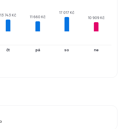
17 017 Kč
13 743 Kč
11 660 Kč
10 909 Kč
čt
pá
so
ne
so