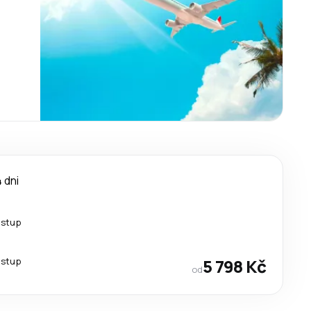
 dni
estup
estup
5 798 Kč
od