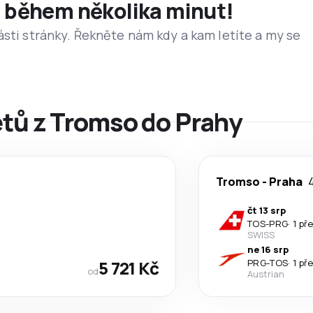
et během několika minut!
ásti stránky. Řekněte nám kdy a kam letíte a my se
etů z Tromso do Prahy
Tromso
-
Praha
4
čt 13 srp
TOS
-
PRG
·
1 př
SWISS
ne 16 srp
5 721 Kč
PRG
-
TOS
·
1 př
od
Austrian