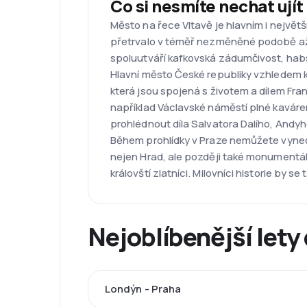
Co si nesmíte nechat ujít
Město na řece Vltavě je hlavním i největš
přetrvalo v téměř nezměněné podobě až 
spoluutváří kafkovská zádumčivost, habs
Hlavní město České republiky vzhledem ke
která jsou spojená s životem a dílem Fra
například Václavské náměstí plné kaváre
prohlédnout díla Salvatora Dalího, Andyh
Během prohlídky v Praze nemůžete vynech
nejen Hrad, ale později také monumentální
královští zlatníci. Milovníci historie by
Nejoblíbenější lety
Londýn - Praha