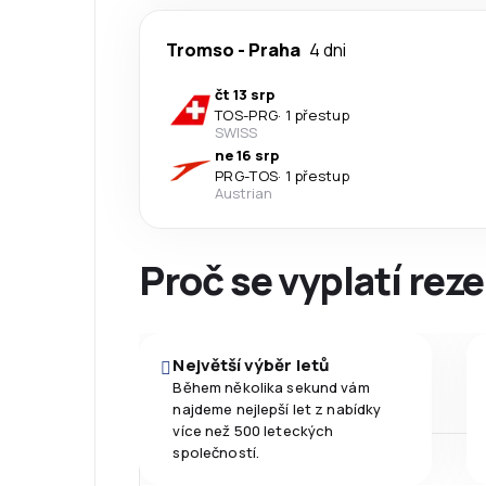
Tromso
-
Praha
4 dni
čt 13 srp
TOS
-
PRG
·
1 přestup
SWISS
ne 16 srp
PRG
-
TOS
·
1 přestup
Austrian
Proč se vyplatí reze
Největší výběr letů
Během několika sekund vám
najdeme nejlepší let z nabídky
více než 500 leteckých
společností.