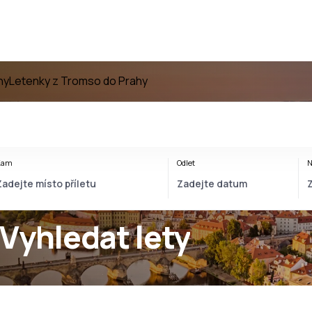
hy
Letenky z Tromso do Prahy
Kam
Odlet
N
 Vyhledat lety