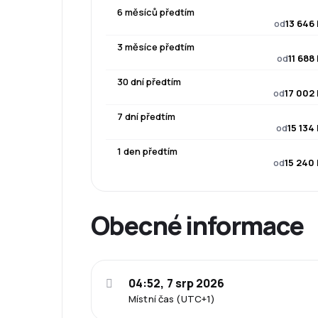
6 měsíců předtím
od
13 646
3 měsíce předtím
od
11 688
30 dní předtím
od
17 002
7 dní předtím
od
15 134
1 den předtím
od
15 240
Obecné informace
04:52, 7 srp 2026
Místní čas (UTC+1)