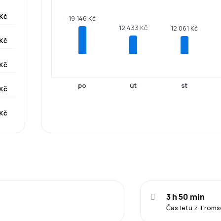
 Kč
19 146 Kč
12 433 Kč
12 061 Kč
 Kč
 Kč
po
út
st
 Kč
 Kč
3 h 50 min
Čas letu z Trom