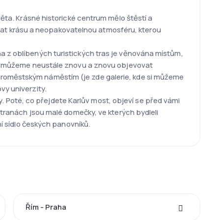
věta. Krásné historické centrum mělo štěstí a
at krásu a neopakovatelnou atmosféru, kterou
na z oblíbených turistických tras je věnována místům,
teré můžeme neustále znovu a znovu objevovat
aroměstským náměstím (je zde galerie, kde si můžeme
vy univerzity.
 Poté, co přejdete Karlův most, objeví se před vámi
 stranách jsou malé domečky, ve kterých bydleli
ní sídlo českých panovníků.
Řím - Praha