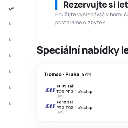
Rezervujte si l
All-
inclusive
Použijte vyhledávač v horní č
postaráme o zbytek.
Eurovíkend
Ubytování
Speciální nabídky l
Akční
letenky
Zkompletujte
Tromso
-
Praha
4 dni
vaši cestu
Tipy a
st 09 zář
inspirace
TOS
-
PRG
·
1 přestup
SAS
Zákaznický
so 12 zář
servis
PRG
-
TOS
·
1 přestup
SAS