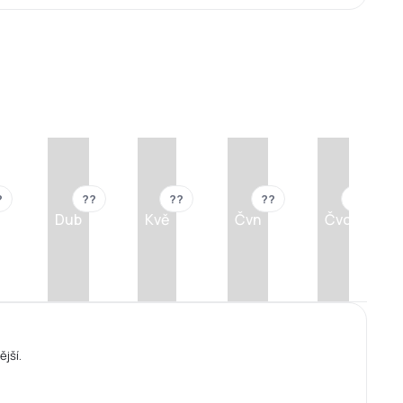
?
??
??
??
??
Dub
Kvě
Čvn
Čvc
ější.