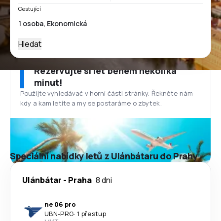
Cestující
Hledat
Rezervujte si let během několika
minut!
Použijte vyhledávač v horní části stránky. Řekněte nám
kdy a kam letíte a my se postaráme o zbytek.
Speciální nabídky letů z Ulánbátaru do Prahy
Ulánbátar
-
Praha
8 dni
ne 06 pro
UBN
-
PRG
·
1 přestup