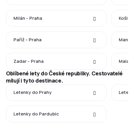
Milán - Praha
Košice
Paříž - Praha
Manche
Zadar - Praha
Malaga
Oblíbené lety do České republiky. Cestovatelé
milují i tyto destinace.
Letenky do Prahy
Letenk
Letenky do Pardubic