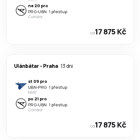
ne 20 pro
PRG
-
UBN
·
1 přestup
Condor
17 875 Kč
od
Ulánbátar
-
Praha
13 dni
st 09 pro
UBN
-
PRG
·
1 přestup
MIAT
po 21 pro
PRG
-
UBN
·
1 přestup
Condor
17 875 Kč
od