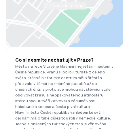
Zobrazit na mapě
Co si nesmíte nechat ujít v Praze?
Město na řece Vltavě je hlavním i největším městem v
České republice. Prahu si oblíbili turisté z celého
světa. Krásné historické centrum mělo štěstí a
přetrvalo v téměř nezměněné podobě až do
dnešních dnů, a proto zde mohou návštěvníci stále
obdivovat krásu a neopakovatelnou atmosféru,
kterou spoluutváří kafkovská zádumčivost,
habsburská secese a česká pivní kultura.
Hlavní město České republiky vzhledem ke svým
dějinám hrálo také důležitou roli v německé kultuře.
Jedna z oblíbených turistických tras je věnována