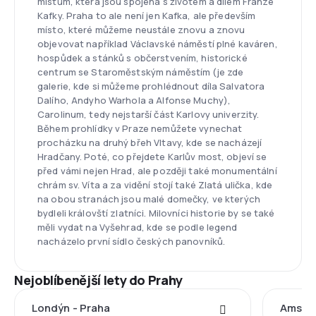
místům, která jsou spojená s životem a dílem Franze
Kafky. Praha to ale není jen Kafka, ale především
místo, které můžeme neustále znovu a znovu
objevovat například Václavské náměstí plné kaváren,
hospůdek a stánků s občerstvením, historické
centrum se Staroměstským náměstím (je zde
galerie, kde si můžeme prohlédnout díla Salvatora
Dalího, Andyho Warhola a Alfonse Muchy),
Carolinum, tedy nejstarší část Karlovy univerzity.
Během prohlídky v Praze nemůžete vynechat
procházku na druhý břeh Vltavy, kde se nacházejí
Hradčany. Poté, co přejdete Karlův most, objeví se
před vámi nejen Hrad, ale později také monumentální
chrám sv. Víta a za vidění stojí také Zlatá ulička, kde
na obou stranách jsou malé domečky, ve kterých
bydleli královští zlatníci. Milovníci historie by se také
měli vydat na Vyšehrad, kde se podle legend
nacházelo první sídlo českých panovníků.
Nejoblíbenější lety do Prahy
Londýn - Praha
Amster