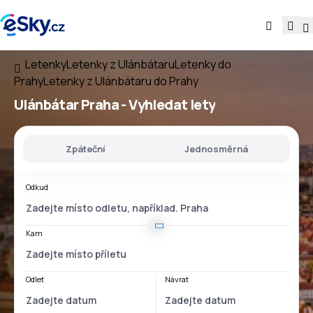
Letenky
Letenky z Ulánbátaru
Letenky do
Prahy
Letenky z Ulánbátaru do Prahy
Ulánbátar Praha
- Vyhledat lety
Zpáteční
Jednosměrná
Odkud
Kam
Odlet
Návrat