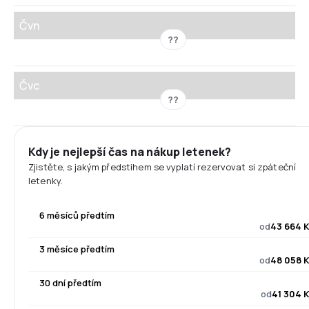
Čvn
??
Čvc
??
Kdy je nejlepší čas na nákup letenek?
Zjistěte, s jakým předstihem se vyplatí rezervovat si zpáteční
letenky.
6 měsíců předtím
od
43 664 
3 měsíce předtím
od
48 058 
30 dní předtím
od
41 304 