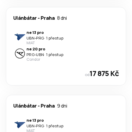
Ulánbátar
-
Praha
8 dni
ne 13 pro
UBN
-
PRG
·
1 přestup
MIAT
ne 20 pro
PRG
-
UBN
·
1 přestup
Condor
17 875 Kč
od
Ulánbátar
-
Praha
9 dni
ne 13 pro
UBN
-
PRG
·
1 přestup
MIAT