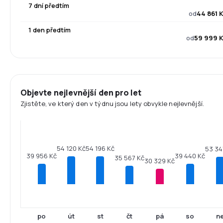
7 dní předtím
od
44 861 
1 den předtím
od
59 999 
Objevte nejlevnější den pro let
Zjistěte, ve který den v týdnu jsou lety obvykle nejlevnější.
54 196 Kč
54 120 Kč
53 34
39 956 Kč
39 440 Kč
35 567 Kč
30 329 Kč
po
út
st
čt
pá
so
n