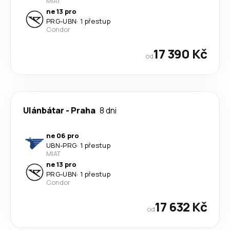
MIAT
ne 13 pro
PRG
-
UBN
·
1 přestup
Condor
17 390 Kč
od
Ulánbátar
-
Praha
8 dni
ne 06 pro
UBN
-
PRG
·
1 přestup
MIAT
ne 13 pro
PRG
-
UBN
·
1 přestup
Condor
17 632 Kč
od