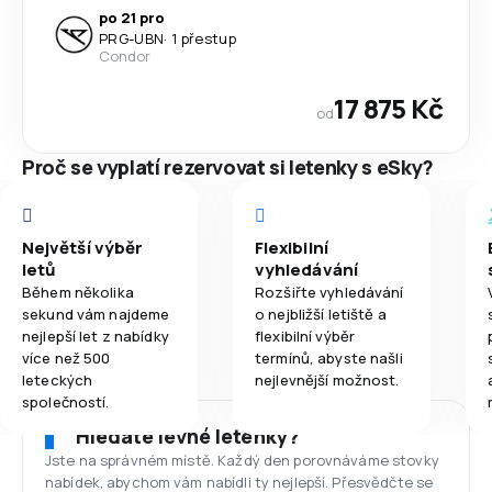
po 21 pro
PRG
-
UBN
·
1 přestup
Condor
17 875 Kč
od
Proč se vyplatí rezervovat si letenky s eSky?
Největší výběr
Flexibilní
letů
vyhledávání
Během několika
Rozšiřte vyhledávání
sekund vám najdeme
o nejbližší letiště a
nejlepší let z nabídky
flexibilní výběr
více než 500
termínů, abyste našli
leteckých
nejlevnější možnost.
společností.
Hledáte levné letenky?
Jste na správném místě. Každý den porovnáváme stovky
nabídek, abychom vám nabídli ty nejlepší. Přesvědčte se