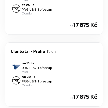
st 25 lis
PRG
-
UBN
·
1 přestup
Condor
17 875 Kč
od
Ulánbátar
-
Praha
15 dni
ne 15 lis
UBN
-
PRG
·
1 přestup
MIAT
ne 29 lis
PRG
-
UBN
·
1 přestup
Condor
17 875 Kč
od