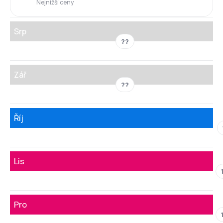
Nejnižší ceny
Srp
??
Zář
??
Říj
Lis
Pro