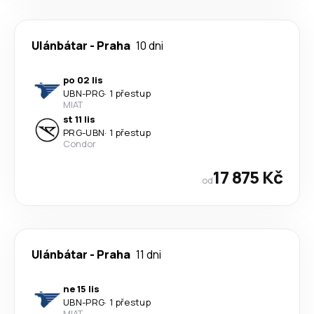
Ulánbátar
-
Praha
10 dni
po 02 lis
UBN
-
PRG
·
1 přestup
MIAT
st 11 lis
PRG
-
UBN
·
1 přestup
Condor
17 875 Kč
od
Ulánbátar
-
Praha
11 dni
ne 15 lis
UBN
-
PRG
·
1 přestup
MIAT