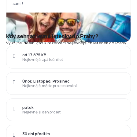
sami!
Kdy sehnat levné letenky do Prahy?
Využijte ideální čas k rezervaci nejlevnějších letenek do Prahy
od 17 875 Kč
Nejlevnější zpáteční let
Únor, Listopad, Prosinec
Nejlevnější měsíc pro cestování
pátek
Nejlevnější den pro let
30 dní předtím