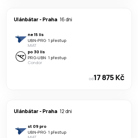
Ulánbátar
-
Praha
16 dni
ne 15 lis
UBN
-
PRG
·
1 přestup
MIAT
po 30 lis
PRG
-
UBN
·
1 přestup
Condor
17 875 Kč
od
Ulánbátar
-
Praha
12 dni
st 09 pro
UBN
-
PRG
·
1 přestup
MIAT