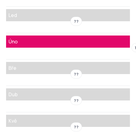
Led
??
Úno
Bře
??
Dub
??
Kvě
??