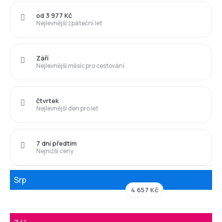
od 3 977 Kč
Nejlevnější zpáteční let
Září
Nejlevnější měsíc pro cestování
čtvrtek
Nejlevnější den pro let
7 dní předtím
Nejnižší ceny
Srp
4 657 Kč