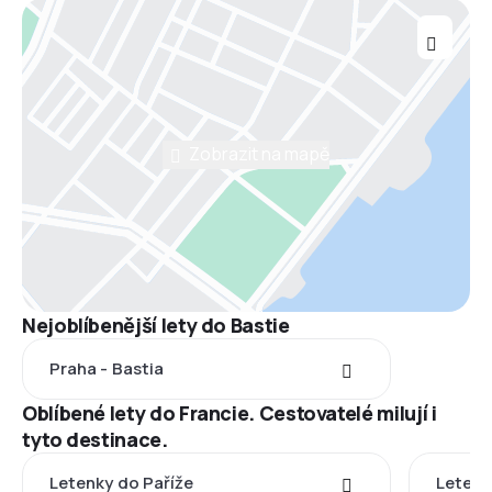
Zobrazit na mapě
Nejoblíbenější lety do Bastie
Praha - Bastia
Oblíbené lety do Francie. Cestovatelé milují i
tyto destinace.
Letenky do Paříže
Letenk