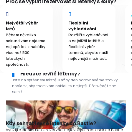
Proč se vyplatí rezervovat si letenky s eSky?
Největší výběr
Flexibilní
letů
vyhledávání
Během několika
Rozšiřte vyhledávání
sekund vám najdeme
o nejbližší letiště a
nejlepší let z nabídky
flexibilní výběr
více než 500
termínů, abyste našli
leteckých
nejlevnější možnost.
společností.
Hledáte levné letenky?
Jste na správném místě. Každý den porovnáváme stovky
nabídek, abychom vám nabídli ty nejlepší. Přesvědčte se
sami!
Kdy sehnat levné letenky do Bastie?
Využijte ideální čas k rezervaci nejlevnějších letenek do Bastie