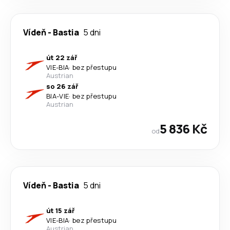
Vídeň
-
Bastia
5 dni
út 22 zář
VIE
-
BIA
·
bez přestupu
Austrian
so 26 zář
BIA
-
VIE
·
bez přestupu
Austrian
5 836 Kč
od
Vídeň
-
Bastia
5 dni
út 15 zář
VIE
-
BIA
·
bez přestupu
Austrian