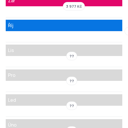
Zář
3 977 Kč
Říj
Lis
??
Pro
??
Led
??
Úno