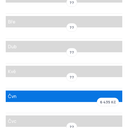
??
Bře
??
Dub
??
Kvě
??
Čvn
6 435 Kč
Čvc
??