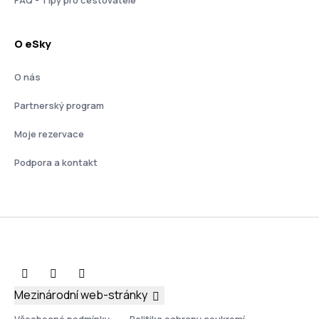
FAQ - Tipy pro cestovatele
O eSky
O nás
Partnerský program
Moje rezervace
Podpora a kontakt
Mezinárodní web-stránky
Všeobecné podmínky
Politika ochrany soukromí