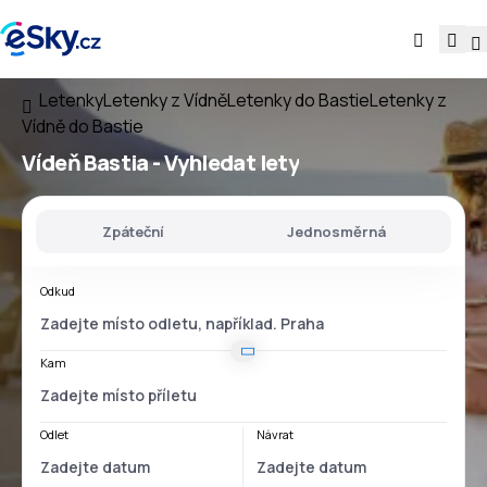
Letenky
Letenky z Vídně
Letenky do Bastie
Letenky z
Vídně do Bastie
Vídeň Bastia
- Vyhledat lety
Zpáteční
Jednosměrná
Odkud
Kam
Odlet
Návrat