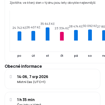
Zjistěte, ve který den v týdnu jsou lety obvykle nejlevnější.
35 643 Kč
30 092 Kč
28 474 Kč
27 80
26 407 Kč
24 742 Kč
23 334 Kč
po
út
st
čt
pá
so
n
Obecné informace
14:06, 7 srp 2026
Místní čas (UTC+1)
1 h 35 min
Čas letu z Vídně