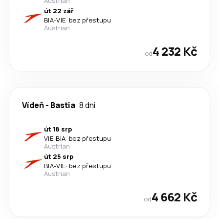
Austrian
út 22 zář
BIA
-
VIE
·
bez přestupu
Austrian
4 232 Kč
od
Vídeň
-
Bastia
8 dni
út 18 srp
VIE
-
BIA
·
bez přestupu
Austrian
út 25 srp
BIA
-
VIE
·
bez přestupu
Austrian
4 662 Kč
od