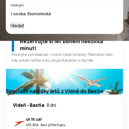
Cestující
Hledat
Rezervujte si let během několika
minut!
Použijte vyhledávač v horní části stránky. Řekněte nám
kdy a kam letíte a my se postaráme o zbytek.
Speciální nabídky letů z Vídně do Bastie
Vídeň
-
Bastia
8 dni
út 15 zář
VIE
-
BIA
·
bez přestupu