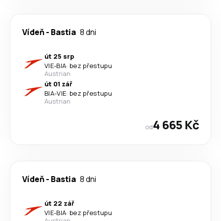
Vídeň
-
Bastia
8 dni
út 25 srp
VIE
-
BIA
·
bez přestupu
Austrian
út 01 zář
BIA
-
VIE
·
bez přestupu
Austrian
4 665 Kč
od
Vídeň
-
Bastia
8 dni
út 22 zář
VIE
-
BIA
·
bez přestupu
Austrian