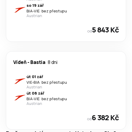
so 19 zář
BIA
-
VIE
·
bez přestupu
Austrian
5 843 Kč
od
Vídeň
-
Bastia
8 dni
út 01 zář
VIE
-
BIA
·
bez přestupu
Austrian
út 08 zář
BIA
-
VIE
·
bez přestupu
Austrian
6 382 Kč
od