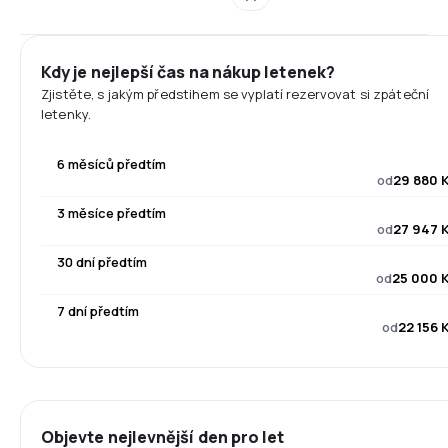
Kdy je nejlepší čas na nákup letenek?
Zjistěte, s jakým předstihem se vyplatí rezervovat si zpáteční
letenky.
6 měsíců předtím
od
29 880 
3 měsíce předtím
od
27 947 
30 dní předtím
od
25 000 
7 dní předtím
od
22 156 
Objevte nejlevnější den pro let