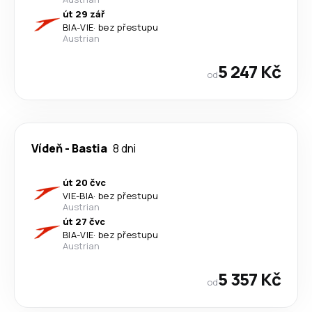
út 29 zář
BIA
-
VIE
·
bez přestupu
Austrian
5 247 Kč
od
Vídeň
-
Bastia
8 dni
út 20 čvc
VIE
-
BIA
·
bez přestupu
Austrian
út 27 čvc
BIA
-
VIE
·
bez přestupu
Austrian
5 357 Kč
od