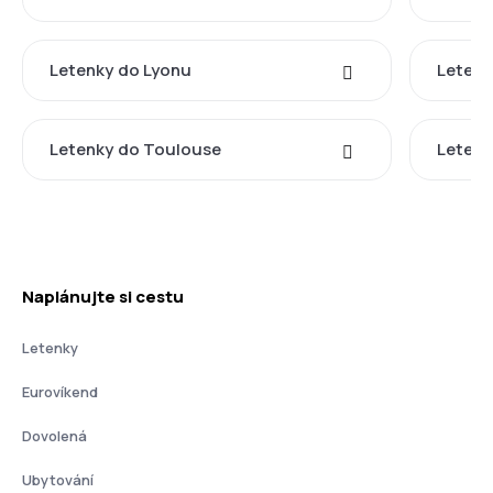
Letenky do Lyonu
Letenk
Letenky do Toulouse
Letenk
Naplánujte si cestu
Letenky
Eurovíkend
Dovolená
Ubytování