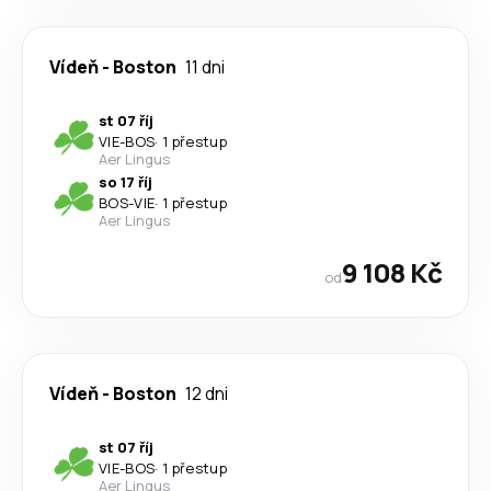
Vídeň
-
Boston
11 dni
st 07 říj
VIE
-
BOS
·
1 přestup
Aer Lingus
so 17 říj
BOS
-
VIE
·
1 přestup
Aer Lingus
9 108 Kč
od
Vídeň
-
Boston
12 dni
st 07 říj
VIE
-
BOS
·
1 přestup
Aer Lingus