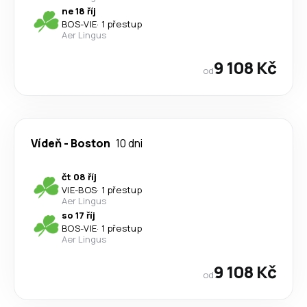
ne 18 říj
BOS
-
VIE
·
1 přestup
Aer Lingus
9 108 Kč
od
Vídeň
-
Boston
10 dni
čt 08 říj
VIE
-
BOS
·
1 přestup
Aer Lingus
so 17 říj
BOS
-
VIE
·
1 přestup
Aer Lingus
9 108 Kč
od