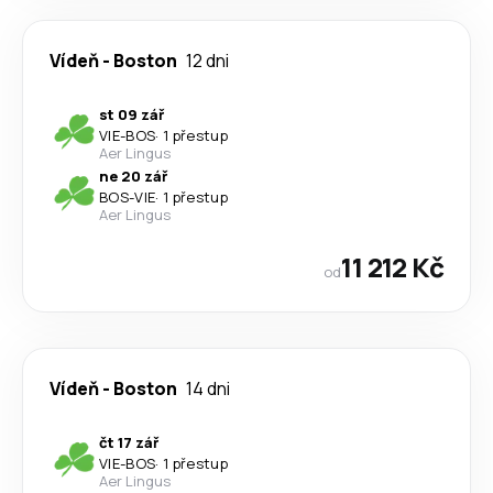
Vídeň
-
Boston
12 dni
st 09 zář
VIE
-
BOS
·
1 přestup
Aer Lingus
ne 20 zář
BOS
-
VIE
·
1 přestup
Aer Lingus
11 212 Kč
od
Vídeň
-
Boston
14 dni
čt 17 zář
VIE
-
BOS
·
1 přestup
Aer Lingus