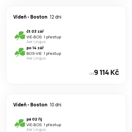
Vídeň
-
Boston
12 dni
čt 03 zář
VIE
-
BOS
·
1 přestup
Aer Lingus
po 14 zář
BOS
-
VIE
·
1 přestup
Aer Lingus
9 114 Kč
od
Vídeň
-
Boston
10 dni
pá 02 říj
VIE
-
BOS
·
1 přestup
Aer Lingus