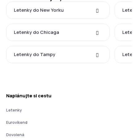
Letenky do New Yorku
Letenk
Letenky do Chicaga
Letenk
Letenky do Tampy
Letenk
Naplánujte si cestu
Letenky
Eurovíkend
Dovolená