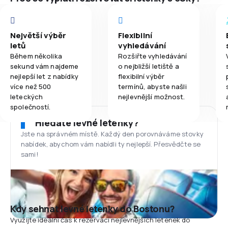
Největší výběr
Flexibilní
letů
vyhledávání
Během několika
Rozšiřte vyhledávání
sekund vám najdeme
o nejbližší letiště a
nejlepší let z nabídky
flexibilní výběr
více než 500
termínů, abyste našli
leteckých
nejlevnější možnost.
společností.
Hledáte levné letenky?
Jste na správném místě. Každý den porovnáváme stovky
nabídek, abychom vám nabídli ty nejlepší. Přesvědčte se
sami!
Kdy sehnat levné letenky do Bostonu?
Využijte ideální čas k rezervaci nejlevnějších letenek do