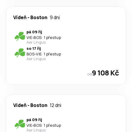
Vídeň
-
Boston
9 dni
pá 09 říj
VIE
-
BOS
·
1 přestup
Aer Lingus
so 17 říj
BOS
-
VIE
·
1 přestup
Aer Lingus
9 108 Kč
od
Vídeň
-
Boston
12 dni
pá 09 říj
VIE
-
BOS
·
1 přestup
Aer Lingus