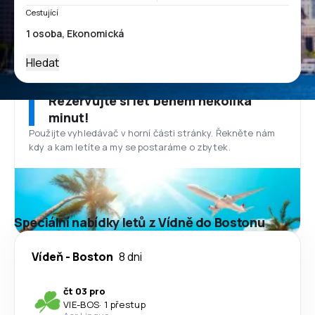
Cestující
Hledat
Rezervujte si let během několika
minut!
Použijte vyhledávač v horní části stránky. Řekněte nám
kdy a kam letíte a my se postaráme o zbytek.
Speciální nabídky letů z Vídně do Bostonu
Vídeň
-
Boston
8 dni
čt 03 pro
VIE
-
BOS
·
1 přestup