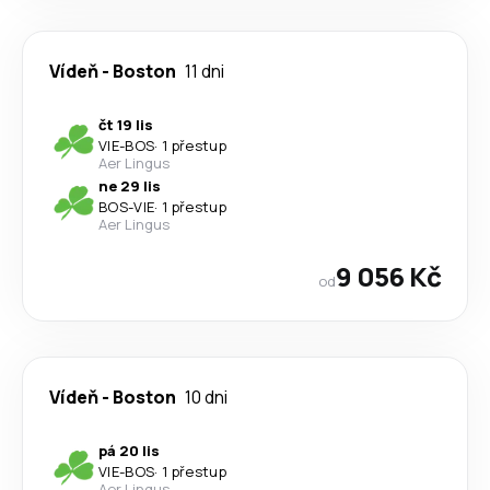
Vídeň
-
Boston
11 dni
čt 19 lis
VIE
-
BOS
·
1 přestup
Aer Lingus
ne 29 lis
BOS
-
VIE
·
1 přestup
Aer Lingus
9 056 Kč
od
Vídeň
-
Boston
10 dni
pá 20 lis
VIE
-
BOS
·
1 přestup
Aer Lingus