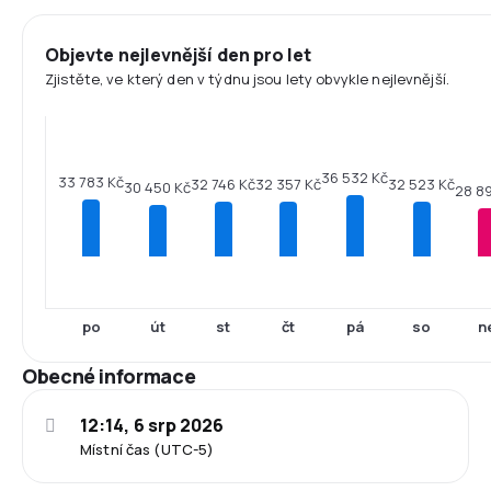
Objevte nejlevnější den pro let
Zjistěte, ve který den v týdnu jsou lety obvykle nejlevnější.
36 532 Kč
33 783 Kč
32 746 Kč
32 523 Kč
32 357 Kč
30 450 Kč
28 89
po
út
st
čt
pá
so
n
Obecné informace
12:14, 6 srp 2026
Místní čas (UTC-5)