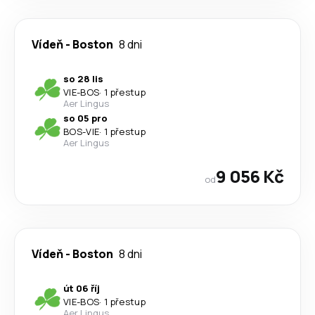
Vídeň
-
Boston
8 dni
so 28 lis
VIE
-
BOS
·
1 přestup
Aer Lingus
so 05 pro
BOS
-
VIE
·
1 přestup
Aer Lingus
9 056 Kč
od
Vídeň
-
Boston
8 dni
út 06 říj
VIE
-
BOS
·
1 přestup
Aer Lingus