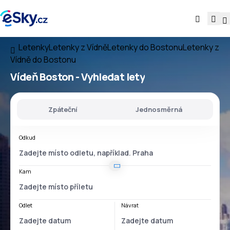
Letenky
Letenky z Vídně
Letenky do Bostonu
Letenky z
Vídně do Bostonu
Vídeň Boston
- Vyhledat lety
Zpáteční
Jednosměrná
Odkud
Kam
Odlet
Návrat