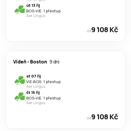
út 13 říj
BOS
-
VIE
·
1 přestup
Aer Lingus
9 108 Kč
od
Vídeň
-
Boston
9 dni
st 07 říj
VIE
-
BOS
·
1 přestup
Aer Lingus
čt 15 říj
BOS
-
VIE
·
1 přestup
Aer Lingus
9 108 Kč
od