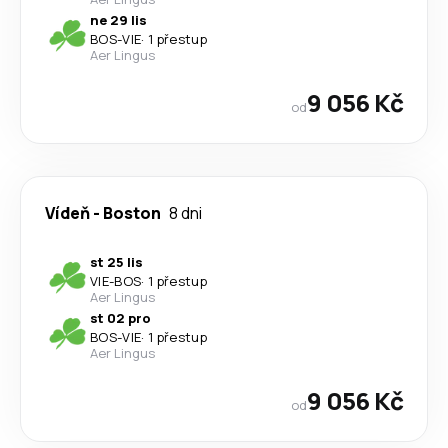
ne 29 lis
BOS
-
VIE
·
1 přestup
Aer Lingus
9 056 Kč
od
Vídeň
-
Boston
8 dni
st 25 lis
VIE
-
BOS
·
1 přestup
Aer Lingus
st 02 pro
BOS
-
VIE
·
1 přestup
Aer Lingus
9 056 Kč
od