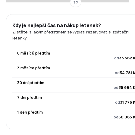
??
Kdy je nejlepší čas na nákup letenek?
Zjistěte, s jakým předstihem se vyplatí rezervovat si zpáteční
letenky.
6 měsíců předtím
od
33 562 
3 měsíce předtím
od
34 781 
30 dní předtím
od
35 694 
7 dní předtím
od
31 776 
1 den předtím
od
50 063 