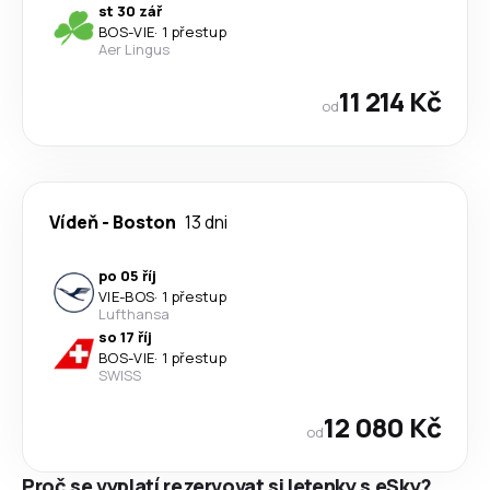
st 30 zář
BOS
-
VIE
·
1 přestup
Aer Lingus
11 214 Kč
od
Vídeň
-
Boston
13 dni
po 05 říj
VIE
-
BOS
·
1 přestup
Lufthansa
so 17 říj
BOS
-
VIE
·
1 přestup
SWISS
12 080 Kč
od
Proč se vyplatí rezervovat si letenky s eSky?