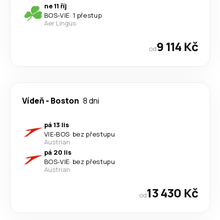
ne 11 říj
BOS
-
VIE
·
1 přestup
Aer Lingus
9 114 Kč
od
Vídeň
-
Boston
8 dni
pá 13 lis
VIE
-
BOS
·
bez přestupu
Austrian
pá 20 lis
BOS
-
VIE
·
bez přestupu
Austrian
13 430 Kč
od