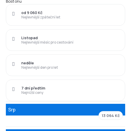
Bostonu
od 9 060 Kč
Nejlevnější zpáteční let
Listopad
Nejlevnější měsíc pro cestování
neděle
Nejlevnější den pro let
7 dní předtím
Nejnižší ceny
Srp
13 064 Kč