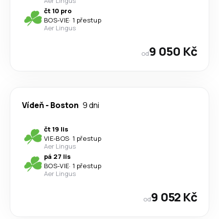
Aer Lingus
čt 10 pro
BOS
-
VIE
·
1 přestup
Aer Lingus
9 050 Kč
od
Vídeň
-
Boston
9 dni
čt 19 lis
VIE
-
BOS
·
1 přestup
Aer Lingus
pá 27 lis
BOS
-
VIE
·
1 přestup
Aer Lingus
9 052 Kč
od