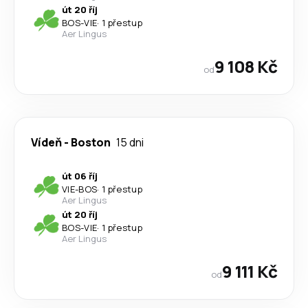
út 20 říj
BOS
-
VIE
·
1 přestup
Aer Lingus
9 108 Kč
od
Vídeň
-
Boston
15 dni
út 06 říj
VIE
-
BOS
·
1 přestup
Aer Lingus
út 20 říj
BOS
-
VIE
·
1 přestup
Aer Lingus
9 111 Kč
od