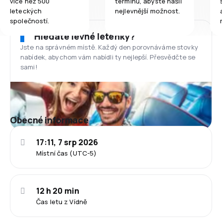
více než 500
termínů, abyste našli
leteckých
nejlevnější možnost.
společností.
Hledáte levné letenky?
Jste na správném místě. Každý den porovnáváme stovky
nabídek, abychom vám nabídli ty nejlepší. Přesvědčte se
sami!
Obecné informace
17:11, 7 srp 2026
Místní čas (UTC-5)
12 h 20 min
Čas letu z Vídně