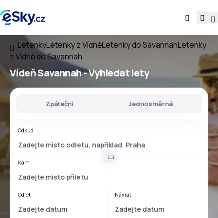
Letenky
Letenky z Vídně
Letenky do Savannah
Letenky
z Vídně do Savannah
Vídeň Savannah
- Vyhledat lety
Zpáteční
Jednosměrná
Odkud
Kam
Odlet
Návrat