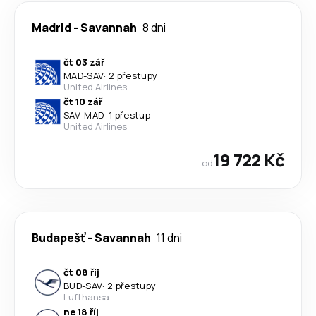
Madrid
-
Savannah
8 dni
čt 03 zář
MAD
-
SAV
·
2 přestupy
United Airlines
čt 10 zář
SAV
-
MAD
·
1 přestup
United Airlines
19 722 Kč
od
Budapešť
-
Savannah
11 dni
čt 08 říj
BUD
-
SAV
·
2 přestupy
Lufthansa
ne 18 říj