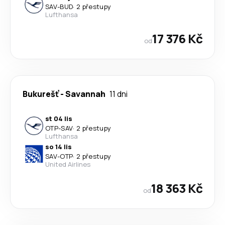
SAV
-
BUD
·
2 přestupy
Lufthansa
17 376 Kč
od
Bukurešť
-
Savannah
11 dni
st 04 lis
OTP
-
SAV
·
2 přestupy
Lufthansa
so 14 lis
SAV
-
OTP
·
2 přestupy
United Airlines
18 363 Kč
od