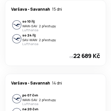
Varšava
-
Savannah
15 dni
so 10 říj
WAW
-
SAV
·
2 přestupy
Lufthansa
so 24 říj
SAV
-
WAW
·
2 přestupy
Lufthansa
22 689 Kč
od
Varšava
-
Savannah
14 dni
po 07 čvn
WAW
-
SAV
·
2 přestupy
Lufthansa
ne 20 čvn