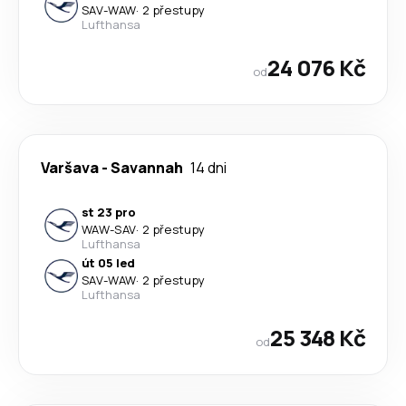
SAV
-
WAW
·
2 přestupy
Lufthansa
24 076 Kč
od
Varšava
-
Savannah
14 dni
st 23 pro
WAW
-
SAV
·
2 přestupy
Lufthansa
út 05 led
SAV
-
WAW
·
2 přestupy
Lufthansa
25 348 Kč
od