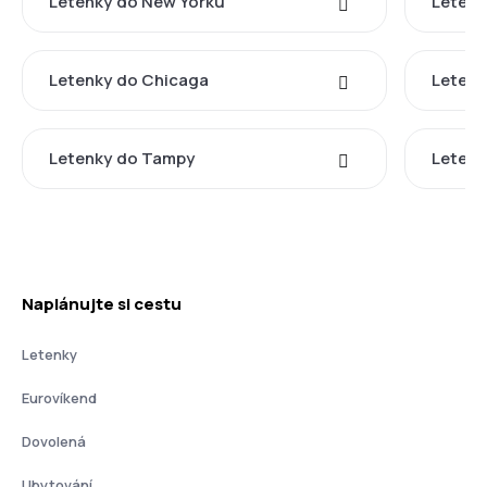
Letenky do New Yorku
Letenk
Letenky do Chicaga
Letenk
Letenky do Tampy
Letenk
Naplánujte si cestu
Letenky
Eurovíkend
Dovolená
Ubytování