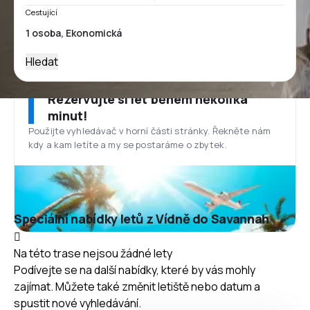
Cestující
Hledat
Rezervujte si let během několika
minut!
Použijte vyhledávač v horní části stránky. Řekněte nám
kdy a kam letíte a my se postaráme o zbytek.
Speciální nabídky letů z Vídně do Savannah
Na této trase nejsou žádné lety
Podívejte se na další nabídky, které by vás mohly
zajímat. Můžete také změnit letiště nebo datum a
spustit nové vyhledávání.