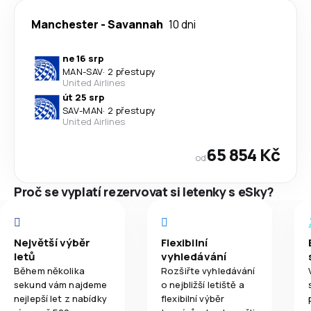
Manchester
-
Savannah
10 dni
ne 16 srp
MAN
-
SAV
·
2 přestupy
United Airlines
út 25 srp
SAV
-
MAN
·
2 přestupy
United Airlines
65 854 Kč
od
Proč se vyplatí rezervovat si letenky s eSky?
Největší výběr
Flexibilní
letů
vyhledávání
Během několika
Rozšiřte vyhledávání
sekund vám najdeme
o nejbližší letiště a
nejlepší let z nabídky
flexibilní výběr