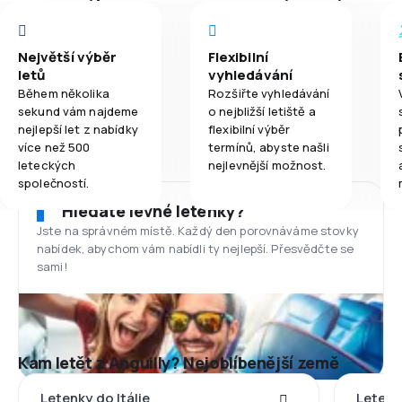
Největší výběr
Flexibilní
letů
vyhledávání
Během několika
Rozšiřte vyhledávání
sekund vám najdeme
o nejbližší letiště a
nejlepší let z nabídky
flexibilní výběr
více než 500
termínů, abyste našli
leteckých
nejlevnější možnost.
společností.
Hledáte levné letenky?
Jste na správném místě. Každý den porovnáváme stovky
nabídek, abychom vám nabídli ty nejlepší. Přesvědčte se
sami!
Kam letět z Anguilly? Nejoblíbenější země
Letenky do Itálie
Letenk