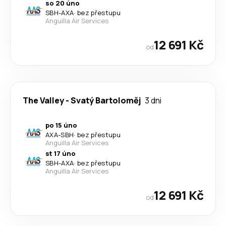
so 20 úno
SBH
-
AXA
·
bez přestupu
Anguilla Air Services
12 691 Kč
od
The Valley
-
Svatý Bartoloměj
3 dni
po 15 úno
AXA
-
SBH
·
bez přestupu
Anguilla Air Services
st 17 úno
SBH
-
AXA
·
bez přestupu
Anguilla Air Services
12 691 Kč
od