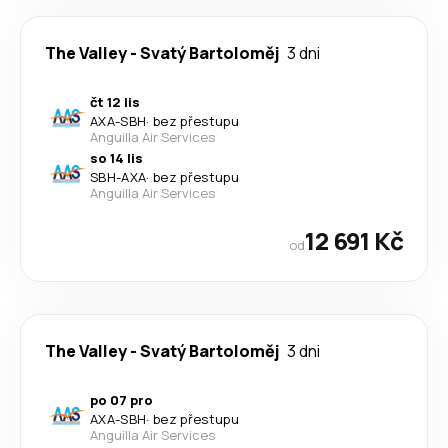
The Valley
-
Svatý Bartoloměj
3 dni
čt 12 lis
AXA
-
SBH
·
bez přestupu
Anguilla Air Services
so 14 lis
SBH
-
AXA
·
bez přestupu
Anguilla Air Services
12 691 Kč
od
The Valley
-
Svatý Bartoloměj
3 dni
po 07 pro
AXA
-
SBH
·
bez přestupu
Anguilla Air Services