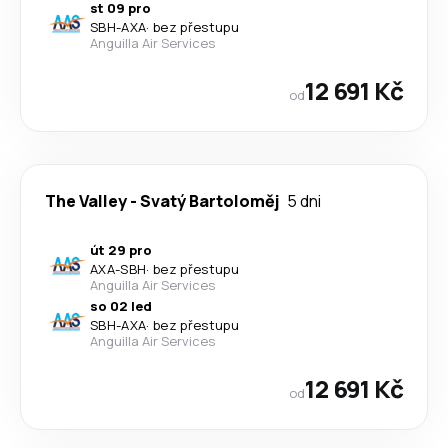
st 09 pro
SBH
-
AXA
·
bez přestupu
Anguilla Air Services
12 691 Kč
od
The Valley
-
Svatý Bartoloměj
5 dni
út 29 pro
AXA
-
SBH
·
bez přestupu
Anguilla Air Services
so 02 led
SBH
-
AXA
·
bez přestupu
Anguilla Air Services
12 691 Kč
od