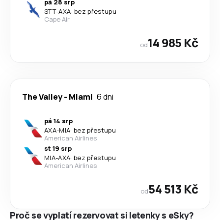
pá 28 srp
STT
-
AXA
·
bez přestupu
Cape Air
14 985 Kč
od
The Valley
-
Miami
6 dni
pá 14 srp
AXA
-
MIA
·
bez přestupu
American Airlines
st 19 srp
MIA
-
AXA
·
bez přestupu
American Airlines
54 513 Kč
od
Proč se vyplatí rezervovat si letenky s eSky?