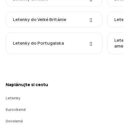
Letenky do Velké Británie
Letenk
Letenk
Letenky do Portugalska
americ
Naplánujte si cestu
Letenky
Eurovíkend
Dovolená