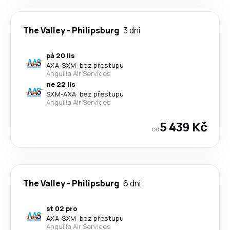
The Valley
-
Philipsburg
3 dni
pá 20 lis
AXA
-
SXM
·
bez přestupu
Anguilla Air Services
ne 22 lis
SXM
-
AXA
·
bez přestupu
Anguilla Air Services
5 439 Kč
od
The Valley
-
Philipsburg
6 dni
st 02 pro
AXA
-
SXM
·
bez přestupu
Anguilla Air Services