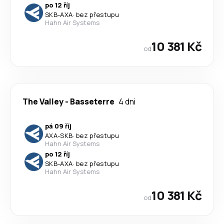
po 12 říj
SKB
-
AXA
·
bez přestupu
Hahn Air Systems
10 381 Kč
od
The Valley
-
Basseterre
4 dni
pá 09 říj
AXA
-
SKB
·
bez přestupu
Hahn Air Systems
po 12 říj
SKB
-
AXA
·
bez přestupu
Hahn Air Systems
10 381 Kč
od