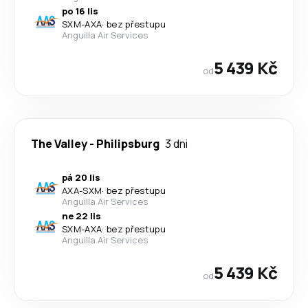
po 16 lis
SXM
-
AXA
·
bez přestupu
Anguilla Air Services
5 439 Kč
od
The Valley
-
Philipsburg
3 dni
pá 20 lis
AXA
-
SXM
·
bez přestupu
Anguilla Air Services
ne 22 lis
SXM
-
AXA
·
bez přestupu
Anguilla Air Services
5 439 Kč
od