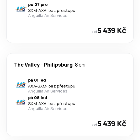
po 07 pro
SXM
-
AXA
·
bez přestupu
Anguilla Air Services
5 439 Kč
od
The Valley
-
Philipsburg
8 dni
pá 01 led
AXA
-
SXM
·
bez přestupu
Anguilla Air Services
pá 08 led
SXM
-
AXA
·
bez přestupu
Anguilla Air Services
5 439 Kč
od