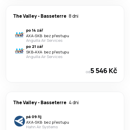
The Valley
-
Basseterre
8 dni
po 14 zář
AXA
-
SKB
·
bez přestupu
Anguilla Air Services
po 21 zář
SKB
-
AXA
·
bez přestupu
Anguilla Air Services
5 546 Kč
od
The Valley
-
Basseterre
4 dni
pá 09 říj
AXA
-
SKB
·
bez přestupu
Hahn Air Systems