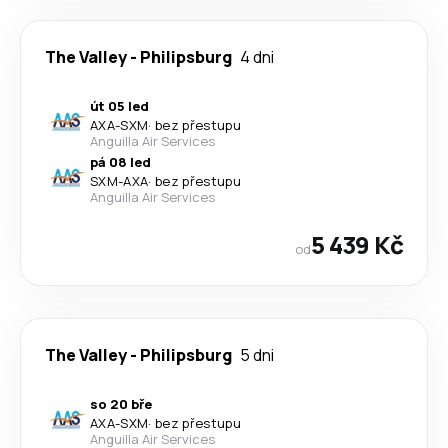
The Valley
-
Philipsburg
4 dni
út 05 led
AXA
-
SXM
·
bez přestupu
Anguilla Air Services
pá 08 led
SXM
-
AXA
·
bez přestupu
Anguilla Air Services
5 439 Kč
od
The Valley
-
Philipsburg
5 dni
so 20 bře
AXA
-
SXM
·
bez přestupu
Anguilla Air Services