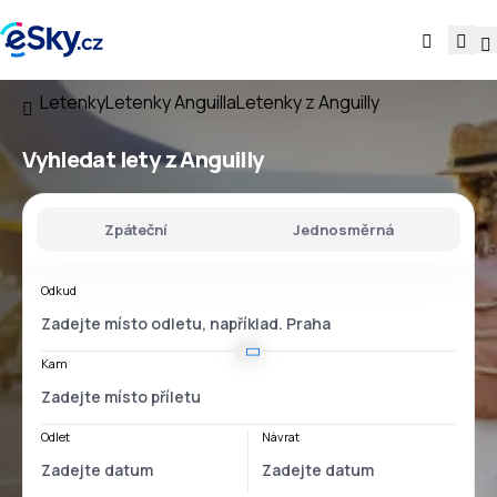
Letenky
Letenky Anguilla
Letenky z Anguilly
Vyhledat lety
z Anguilly
Zpáteční
Jednosměrná
Odkud
Kam
Odlet
Návrat