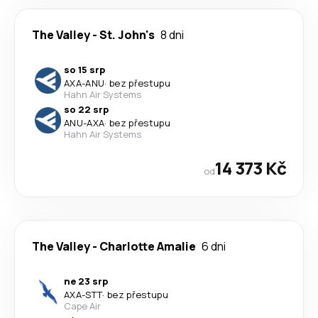
The Valley
-
St. John's
8 dni
so 15 srp
AXA
-
ANU
·
bez přestupu
Hahn Air Systems
so 22 srp
ANU
-
AXA
·
bez přestupu
Hahn Air Systems
14 373 Kč
od
The Valley
-
Charlotte Amalie
6 dni
ne 23 srp
AXA
-
STT
·
bez přestupu
Cape Air