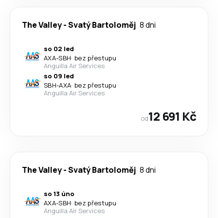
The Valley
-
Svatý Bartoloměj
8 dni
so 02 led
AXA
-
SBH
·
bez přestupu
Anguilla Air Services
so 09 led
SBH
-
AXA
·
bez přestupu
Anguilla Air Services
12 691 Kč
od
The Valley
-
Svatý Bartoloměj
8 dni
so 13 úno
AXA
-
SBH
·
bez přestupu
Anguilla Air Services