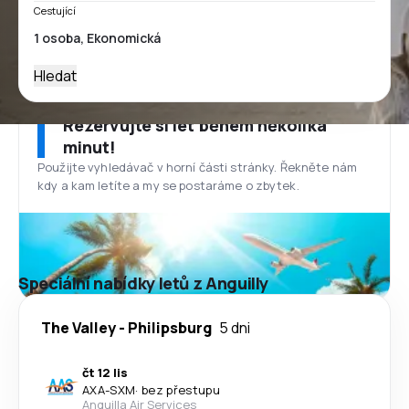
Cestující
Hledat
Rezervujte si let během několika
minut!
Použijte vyhledávač v horní části stránky. Řekněte nám
kdy a kam letíte a my se postaráme o zbytek.
Speciální nabídky letů z Anguilly
The Valley
-
Philipsburg
5 dni
čt 12 lis
AXA
-
SXM
·
bez přestupu
Anguilla Air Services