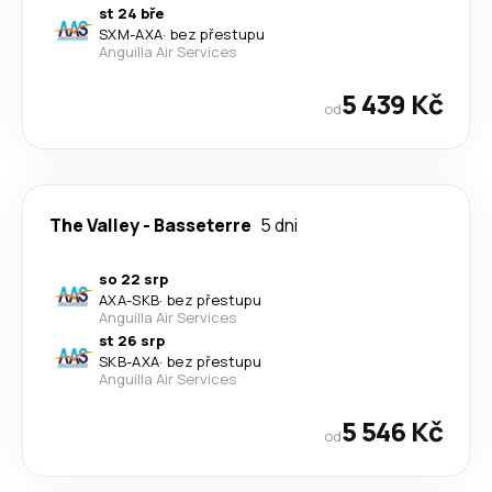
st 24 bře
SXM
-
AXA
·
bez přestupu
Anguilla Air Services
5 439 Kč
od
The Valley
-
Basseterre
5 dni
so 22 srp
AXA
-
SKB
·
bez přestupu
Anguilla Air Services
st 26 srp
SKB
-
AXA
·
bez přestupu
Anguilla Air Services
5 546 Kč
od