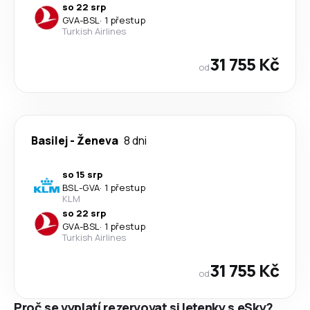
so 22 srp
GVA
-
BSL
·
1 přestup
Turkish Airlines
31 755 Kč
od
Basilej
-
Ženeva
8 dni
so 15 srp
BSL
-
GVA
·
1 přestup
KLM
so 22 srp
GVA
-
BSL
·
1 přestup
Turkish Airlines
31 755 Kč
od
Proč se vyplatí rezervovat si letenky s eSky?