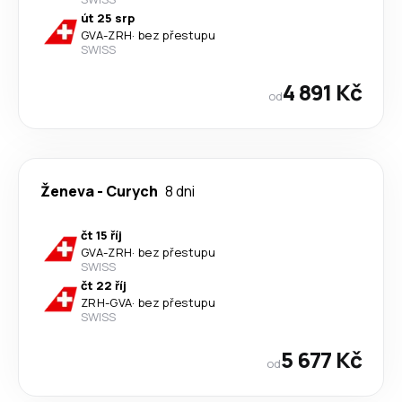
út 25 srp
GVA
-
ZRH
·
bez přestupu
SWISS
4 891 Kč
od
Ženeva
-
Curych
8 dni
čt 15 říj
GVA
-
ZRH
·
bez přestupu
SWISS
čt 22 říj
ZRH
-
GVA
·
bez přestupu
SWISS
5 677 Kč
od