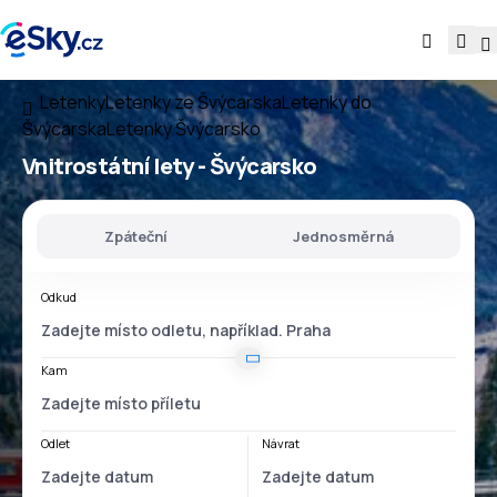
Letenky
Letenky ze Švýcarska
Letenky do
Švýcarska
Letenky Švýcarsko
Vnitrostátní lety -
Švýcarsko
Zpáteční
Jednosměrná
Odkud
Kam
Odlet
Návrat