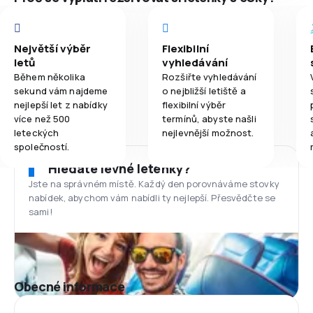
Největší výběr
Flexibilní
letů
vyhledávání
Během několika
Rozšiřte vyhledávání
sekund vám najdeme
o nejbližší letiště a
nejlepší let z nabídky
flexibilní výběr
více než 500
termínů, abyste našli
leteckých
nejlevnější možnost.
společností.
Hledáte levné letenky?
Jste na správném místě. Každý den porovnáváme stovky
nabídek, abychom vám nabídli ty nejlepší. Přesvědčte se
sami!
Obecné informace