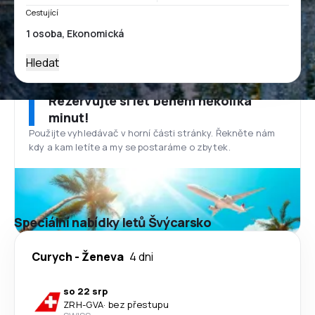
Cestující
Hledat
Rezervujte si let během několika
minut!
Použijte vyhledávač v horní části stránky. Řekněte nám
kdy a kam letíte a my se postaráme o zbytek.
Speciální nabídky letů Švýcarsko
Curych
-
Ženeva
4 dni
so 22 srp
ZRH
-
GVA
·
bez přestupu