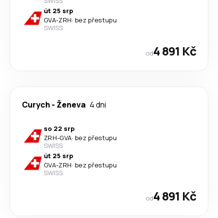
SWISS
út 25 srp
GVA
-
ZRH
·
bez přestupu
SWISS
4 891 Kč
od
Curych
-
Ženeva
4 dni
so 22 srp
ZRH
-
GVA
·
bez přestupu
SWISS
út 25 srp
GVA
-
ZRH
·
bez přestupu
SWISS
4 891 Kč
od