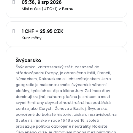
05:36, 9 srp 2026
Místní čas (UTC+1) v Bernu
1 CHF = 25.95 CZK
Kurz měny
Švýcarsko
Švýcarsko, vnitrozemský stát, zasazené do
středozápadní Evropy, je ohraničeno Itálií, Francií,
Německem, Rakouskem a Lichtenštejnskem. Jeho
geografie je malebnou směsí švýcarské náhorní
plošiny, tyčících se Alp a klidné Jury. Zatímco Alpy
dominují krajině, náhorní plošina je srdcem a mezi
svými 9 miliony obyvatel hostí rušná hospodářská
centra jako Curych, Ženeva a Basilej. Švýcarsko,
ponořené do bohaté historie, získalo nezávislost na
Svaté říši římské v roce 1648 a od 16. století
prosazuje politiku ozbrojené neutrality. Rodiště
Červeného kříže, je domovem mnoha mezinárodních