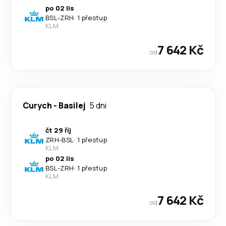
po 02 lis
BSL
-
ZRH
·
1 přestup
KLM
7 642 Kč
od
Curych
-
Basilej
5 dni
čt 29 říj
ZRH
-
BSL
·
1 přestup
KLM
po 02 lis
BSL
-
ZRH
·
1 přestup
KLM
7 642 Kč
od