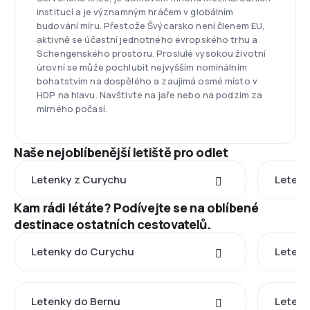
institucí a je významným hráčem v globálním
budování míru. Přestože Švýcarsko není členem EU,
aktivně se účastní jednotného evropského trhu a
Schengenského prostoru. Proslulé vysokou životní
úrovní se může pochlubit nejvyšším nominálním
bohatstvím na dospělého a zaujímá osmé místo v
HDP na hlavu. Navštivte na jaře nebo na podzim za
mírného počasí.
Naše nejoblíbenější letiště pro odlet
Letenky z Curychu
Letenk
Kam rádi létáte? Podívejte se na oblíbené
destinace ostatních cestovatelů.
Letenky do Curychu
Letenk
Letenky do Bernu
Letenk