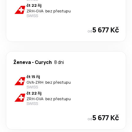
čt 22 říj
ZRH
-
GVA
·
bez přestupu
SWISS
5 677 Kč
od
Ženeva
-
Curych
8 dni
čt 15 říj
GVA
-
ZRH
·
bez přestupu
SWISS
čt 22 říj
ZRH
-
GVA
·
bez přestupu
SWISS
5 677 Kč
od