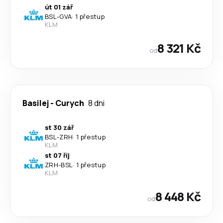
út 01 zář
BSL
-
GVA
·
1 přestup
KLM
8 321 Kč
od
Basilej
-
Curych
8 dni
st 30 zář
BSL
-
ZRH
·
1 přestup
KLM
st 07 říj
ZRH
-
BSL
·
1 přestup
KLM
8 448 Kč
od