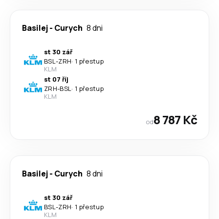
Basilej
-
Curych
8 dni
st 30 zář
BSL
-
ZRH
·
1 přestup
KLM
st 07 říj
ZRH
-
BSL
·
1 přestup
KLM
8 787 Kč
od
Basilej
-
Curych
8 dni
st 30 zář
BSL
-
ZRH
·
1 přestup
KLM