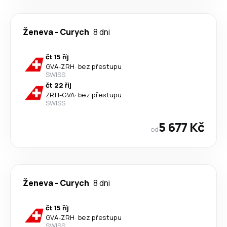
Ženeva
-
Curych
8 dni
čt 15 říj
GVA
-
ZRH
·
bez přestupu
SWISS
čt 22 říj
ZRH
-
GVA
·
bez přestupu
SWISS
5 677 Kč
od
Ženeva
-
Curych
8 dni
čt 15 říj
GVA
-
ZRH
·
bez přestupu
SWISS