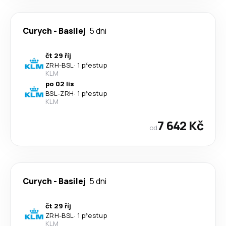
Curych
-
Basilej
5 dni
čt 29 říj
ZRH
-
BSL
·
1 přestup
KLM
po 02 lis
BSL
-
ZRH
·
1 přestup
KLM
7 642 Kč
od
Curych
-
Basilej
5 dni
čt 29 říj
ZRH
-
BSL
·
1 přestup
KLM