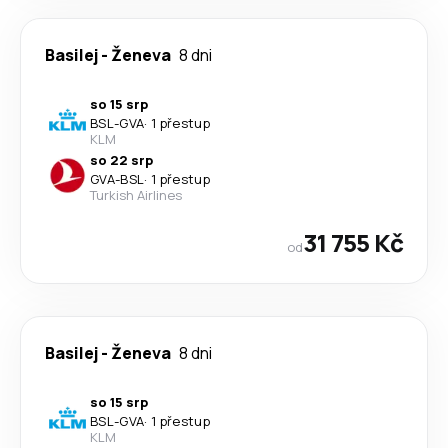
Basilej
-
Ženeva
8 dni
so 15 srp
BSL
-
GVA
·
1 přestup
KLM
so 22 srp
GVA
-
BSL
·
1 přestup
Turkish Airlines
31 755 Kč
od
Basilej
-
Ženeva
8 dni
so 15 srp
BSL
-
GVA
·
1 přestup
KLM