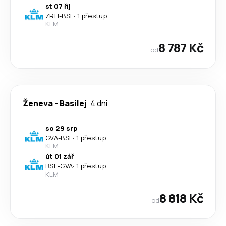
st 07 říj
ZRH
-
BSL
·
1 přestup
KLM
8 787 Kč
od
Ženeva
-
Basilej
4 dni
so 29 srp
GVA
-
BSL
·
1 přestup
KLM
út 01 zář
BSL
-
GVA
·
1 přestup
KLM
8 818 Kč
od