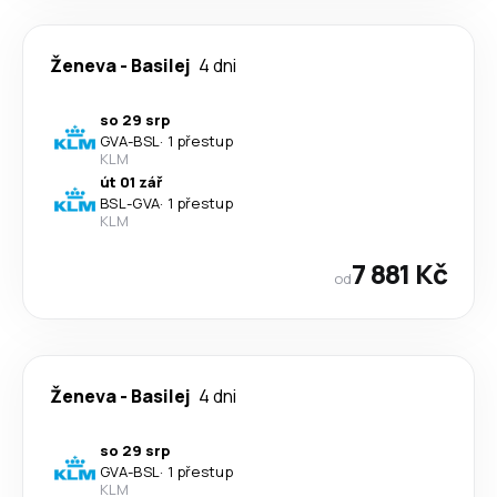
Ženeva
-
Basilej
4 dni
so 29 srp
GVA
-
BSL
·
1 přestup
KLM
út 01 zář
BSL
-
GVA
·
1 přestup
KLM
7 881 Kč
od
Ženeva
-
Basilej
4 dni
so 29 srp
GVA
-
BSL
·
1 přestup
KLM