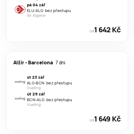
pá 04 zář
ELU
-
ALG
·
bez přestupu
Air Algerie
1 642 Kč
od
Alžír
-
Barcelona
7 dni
st 23 zář
ALG
-
BCN
·
bez přestupu
Vueling
út 29 zář
BCN
-
ALG
·
bez přestupu
Vueling
1 649 Kč
od