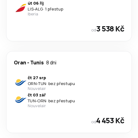
út 06 říj
LIS
-
ALG
·
1 přestup
Iberia
3 538 Kč
od
Oran
-
Tunis
8 dni
čt 27 srp
ORN
-
TUN
·
bez přestupu
Nouvelair
čt 03 zář
TUN
-
ORN
·
bez přestupu
Nouvelair
4 453 Kč
od