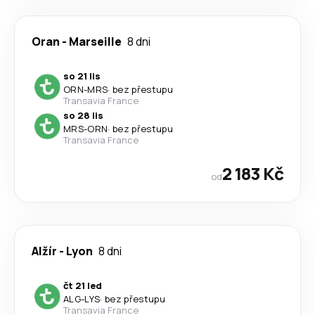
Oran
-
Marseille
8 dni
so 21 lis
ORN
-
MRS
·
bez přestupu
Transavia France
so 28 lis
MRS
-
ORN
·
bez přestupu
Transavia France
2 183 Kč
od
Alžír
-
Lyon
8 dni
čt 21 led
ALG
-
LYS
·
bez přestupu
Transavia France