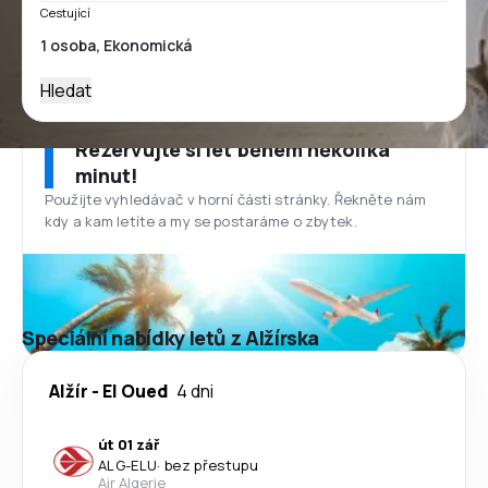
Cestující
Hledat
Rezervujte si let během několika
minut!
Použijte vyhledávač v horní části stránky. Řekněte nám
kdy a kam letíte a my se postaráme o zbytek.
Speciální nabídky letů z Alžírska
Alžír
-
El Oued
4 dni
út 01 zář
ALG
-
ELU
·
bez přestupu
Air Algerie