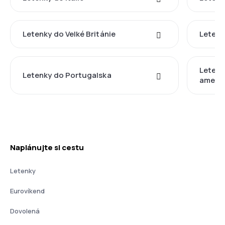
Letenky do Velké Británie
Letenk
Letenk
Letenky do Portugalska
americ
Naplánujte si cestu
Letenky
Eurovíkend
Dovolená