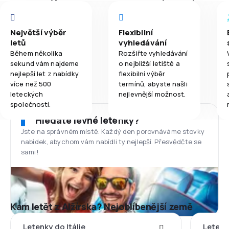
Největší výběr
Flexibilní
letů
vyhledávání
Během několika
Rozšiřte vyhledávání
sekund vám najdeme
o nejbližší letiště a
nejlepší let z nabídky
flexibilní výběr
více než 500
termínů, abyste našli
leteckých
nejlevnější možnost.
společností.
Hledáte levné letenky?
Jste na správném místě. Každý den porovnáváme stovky
nabídek, abychom vám nabídli ty nejlepší. Přesvědčte se
sami!
Kam letět z Alžírska? Nejoblíbenější země
Letenky do Itálie
Letenk