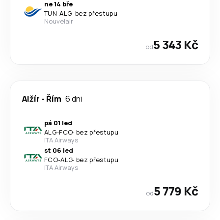
ne 14 bře
TUN
-
ALG
·
bez přestupu
Nouvelair
5 343 Kč
od
Alžír
-
Řím
6 dni
pá 01 led
ALG
-
FCO
·
bez přestupu
ITA Airways
st 06 led
FCO
-
ALG
·
bez přestupu
ITA Airways
5 779 Kč
od