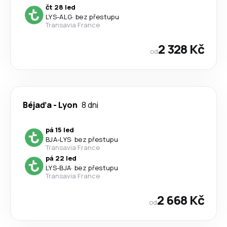
čt 28 led
LYS
-
ALG
·
bez přestupu
Transavia France
2 328 Kč
od
Béjaďa
-
Lyon
8 dni
pá 15 led
BJA
-
LYS
·
bez přestupu
Transavia France
pá 22 led
LYS
-
BJA
·
bez přestupu
Transavia France
2 668 Kč
od