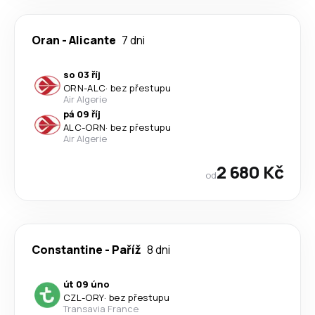
Oran
-
Alicante
7 dni
so 03 říj
ORN
-
ALC
·
bez přestupu
Air Algerie
pá 09 říj
ALC
-
ORN
·
bez přestupu
Air Algerie
2 680 Kč
od
Constantine
-
Paříž
8 dni
út 09 úno
CZL
-
ORY
·
bez přestupu
Transavia France