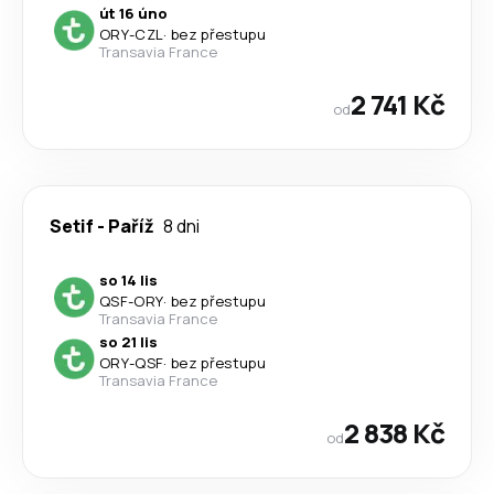
út 16 úno
ORY
-
CZL
·
bez přestupu
Transavia France
2 741 Kč
od
Setif
-
Paříž
8 dni
so 14 lis
QSF
-
ORY
·
bez přestupu
Transavia France
so 21 lis
ORY
-
QSF
·
bez přestupu
Transavia France
2 838 Kč
od