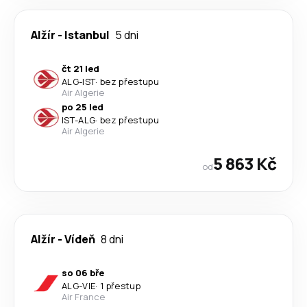
Alžír
-
Istanbul
5 dni
čt 21 led
ALG
-
IST
·
bez přestupu
Air Algerie
po 25 led
IST
-
ALG
·
bez přestupu
Air Algerie
5 863 Kč
od
Alžír
-
Vídeň
8 dni
so 06 bře
ALG
-
VIE
·
1 přestup
Air France