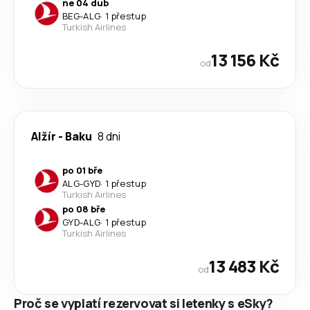
ne 04 dub
BEG
-
ALG
·
1 přestup
Turkish Airlines
13 156 Kč
od
Alžír
-
Baku
8 dni
po 01 bře
ALG
-
GYD
·
1 přestup
Turkish Airlines
po 08 bře
GYD
-
ALG
·
1 přestup
Turkish Airlines
13 483 Kč
od
Proč se vyplatí rezervovat si letenky s eSky?