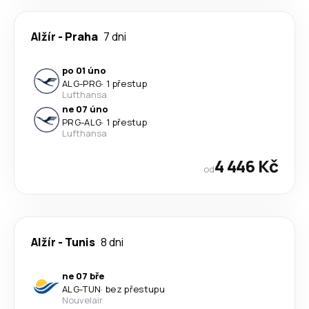
Alžír
-
Praha
7 dni
po 01 úno
ALG
-
PRG
·
1 přestup
Lufthansa
ne 07 úno
PRG
-
ALG
·
1 přestup
Lufthansa
4 446 Kč
od
Alžír
-
Tunis
8 dni
ne 07 bře
ALG
-
TUN
·
bez přestupu
Nouvelair