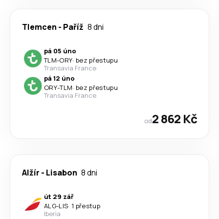
Tlemcen
-
Paříž
8 dni
pá 05 úno
TLM
-
ORY
·
bez přestupu
Transavia France
pá 12 úno
ORY
-
TLM
·
bez přestupu
Transavia France
2 862 Kč
od
Alžír
-
Lisabon
8 dni
út 29 zář
ALG
-
LIS
·
1 přestup
Iberia