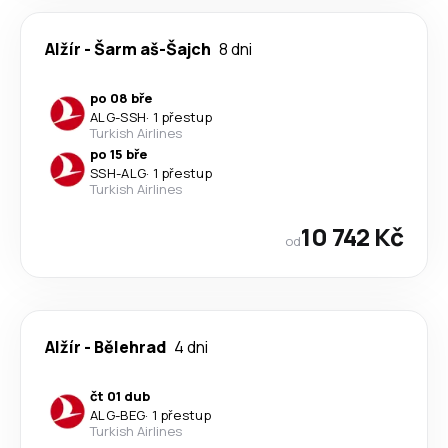
Alžír
-
Šarm aš-Šajch
8 dni
po 08 bře
ALG
-
SSH
·
1 přestup
Turkish Airlines
po 15 bře
SSH
-
ALG
·
1 přestup
Turkish Airlines
10 742 Kč
od
Alžír
-
Bělehrad
4 dni
čt 01 dub
ALG
-
BEG
·
1 přestup
Turkish Airlines