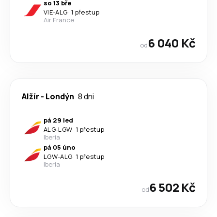
so 13 bře
VIE
-
ALG
·
1 přestup
Air France
6 040 Kč
od
Alžír
-
Londýn
8 dni
pá 29 led
ALG
-
LGW
·
1 přestup
Iberia
pá 05 úno
LGW
-
ALG
·
1 přestup
Iberia
6 502 Kč
od