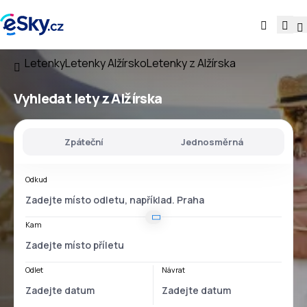
Letenky
Letenky Alžírsko
Letenky z Alžírska
Vyhledat lety
z Alžírska
Zpáteční
Jednosměrná
Odkud
Kam
Odlet
Návrat