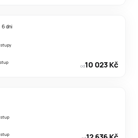
6 dni
estupy
estup
10 023 Kč
od
estup
estup
12 636 Kč
od