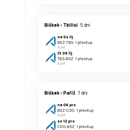
Biškek
-
Tbilisi
5 dni
ne 04 říj
BSZ
-
TBS
·
1 přestup
AJet
čt 08 říj
TBS
-
BSZ
·
1 přestup
AJet
Biškek
-
Paříž
7 dni
ne 06 pro
BSZ
-
CDG
·
1 přestup
AJet
so 12 pro
CDG
-
BSZ
·
1 přestup