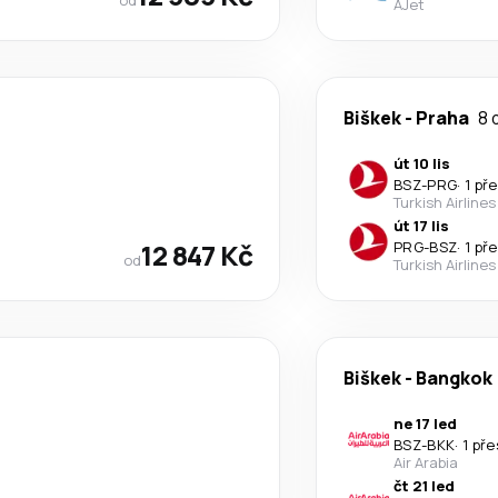
AJet
Biškek
-
Praha
8 
út 10 lis
BSZ
-
PRG
·
1 př
Turkish Airlines
út 17 lis
12 847 Kč
PRG
-
BSZ
·
1 př
od
Turkish Airlines
Biškek
-
Bangkok
ne 17 led
BSZ
-
BKK
·
1 př
Air Arabia
čt 21 led