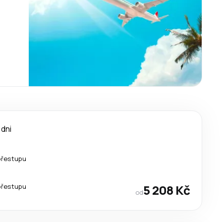
 dni
přestupu
přestupu
5 208 Kč
od