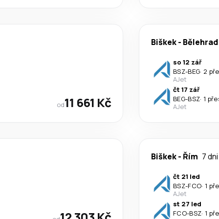
Biškek
-
Bělehrad
so 12 zář
BSZ
-
BEG
·
2 př
AJet
čt 17 zář
11 661 Kč
BEG
-
BSZ
·
1 př
od
AJet
Biškek
-
Řím
7 dni
čt 21 led
BSZ
-
FCO
·
1 př
AJet
st 27 led
12 303 Kč
FCO
-
BSZ
·
1 př
od