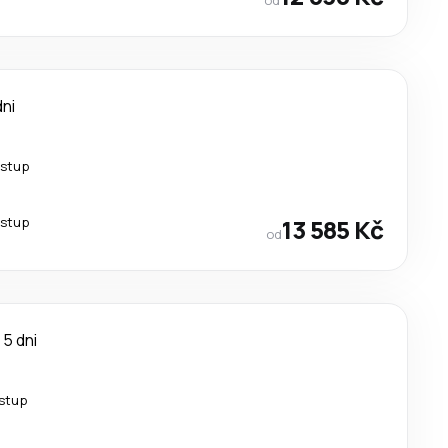
dni
estup
estup
13 585 Kč
od
5 dni
estup