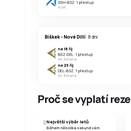
SSH
-
BSZ
·
1 přestup
AJet
Biškek
-
Nové Dillí
8 dni
ne 18 říj
BSZ
-
DEL
·
1 přestup
Air Astana
ne 25 říj
DEL
-
BSZ
·
1 přestup
Air Astana
Proč se vyplatí reze
Největší výběr letů
Během několika sekund vám