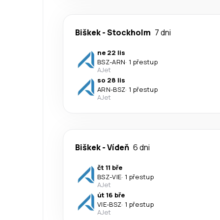
Biškek
-
Stockholm
7 dni
ne 22 lis
BSZ
-
ARN
·
1 přestup
AJet
so 28 lis
ARN
-
BSZ
·
1 přestup
AJet
Biškek
-
Vídeň
6 dni
čt 11 bře
BSZ
-
VIE
·
1 přestup
AJet
út 16 bře
VIE
-
BSZ
·
1 přestup
AJet