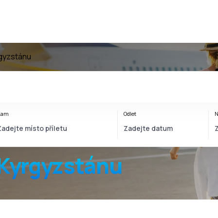
rgyzstánu
Kam
Odlet
N
 Kyrgyzstánu