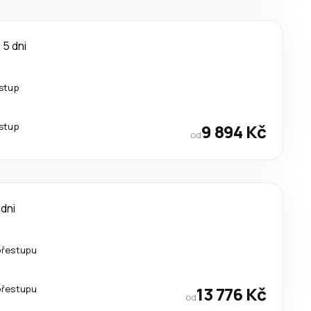
5 dni
estup
estup
9 894 Kč
od
 dni
přestupu
přestupu
13 776 Kč
od