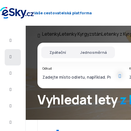
Vaše cestovatelská platforma
Letenky
Letenky Kyrgyzstán
Letenky z Ky
Let+Hotel
Zpáteční
Jednosměrná
Letenky
Odkud
Dovolená
Léto
2026
Vyhledat lety
z
Zima
2026/27
Last
minute