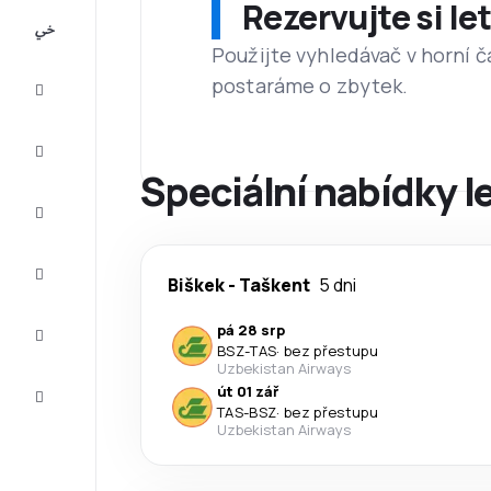
Rezervujte si l
All-
inclusive
Použijte vyhledávač v horní č
postaráme o zbytek.
Eurovíkend
Ubytování
Speciální nabídky l
Akční
letenky
Zkompletujte
Biškek
-
Taškent
5 dni
vaši cestu
Tipy a
pá 28 srp
inspirace
BSZ
-
TAS
·
bez přestupu
Uzbekistan Airways
Zákaznický
út 01 zář
servis
TAS
-
BSZ
·
bez přestupu
Uzbekistan Airways