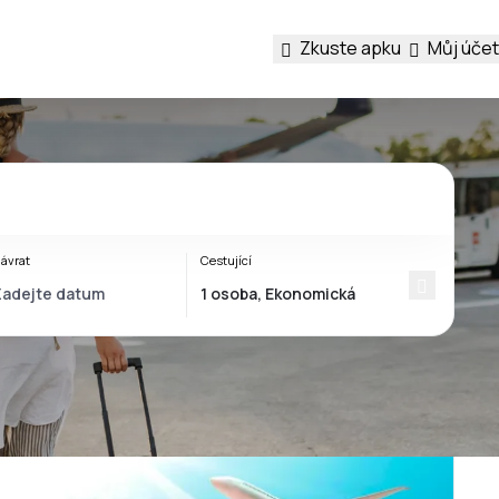
Zkuste apku
Můj účet
ávrat
Cestující