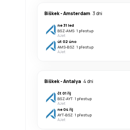
Biškek
-
Amsterdam
3 dni
ne 31 led
BSZ
-
AMS
·
1 přestup
AJet
út 02 úno
AMS
-
BSZ
·
1 přestup
AJet
Biškek
-
Antalya
4 dni
čt 01 říj
BSZ
-
AYT
·
1 přestup
AJet
ne 04 říj
AYT
-
BSZ
·
1 přestup
AJet