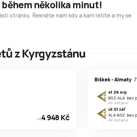
et během několika minut!
ásti stránky. Řekněte nám kdy a kam letíte a my se
etů z Kyrgyzstánu
Biškek
-
Almaty
7
st 26 srp
BSZ
-
ALA
·
bez 
Air Astana
út 01 zář
4 948 Kč
ALA
-
BSZ
·
bez 
od
Air Astana