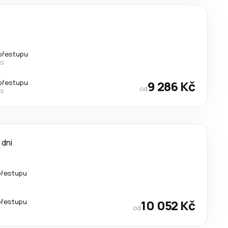
přestupu
ys
přestupu
9 286 Kč
od
ys
 dni
přestupu
přestupu
10 052 Kč
od