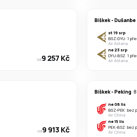
Biškek
-
Dušanbe
st 19 srp
BSZ
-
DYU
·
1 př
Air Astana
ne 23 srp
9 257 Kč
DYU
-
BSZ
·
1 př
od
Air Astana
Biškek
-
Peking
8
ne 08 lis
BSZ
-
PEK
·
bez 
Air China
ne 15 lis
9 913 Kč
PEK
-
BSZ
·
bez 
od
Air China