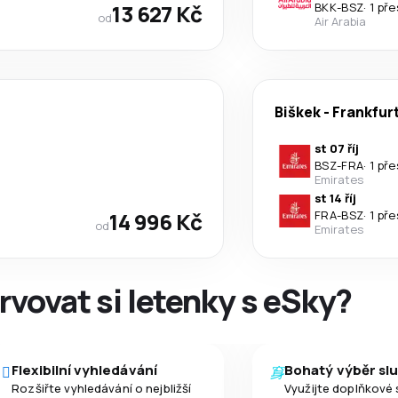
13 627 Kč
BKK
-
BSZ
·
1 př
od
Air Arabia
Biškek
-
Frankfur
st 07 říj
BSZ
-
FRA
·
1 př
Emirates
st 14 říj
14 996 Kč
FRA
-
BSZ
·
1 př
od
Emirates
rvovat si letenky s eSky?
Flexibilní vyhledávání
Bohatý výběr sl
Rozšiřte vyhledávání o nejbližší
Využijte doplňkové 