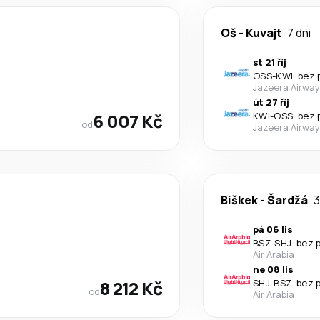
Oš
-
Kuvajt
7 dni
st 21 říj
OSS
-
KWI
·
bez 
Jazeera Airwa
út 27 říj
6 007 Kč
KWI
-
OSS
·
bez 
od
Jazeera Airwa
Biškek
-
Šardžá
3
pá 06 lis
BSZ
-
SHJ
·
bez 
Air Arabia
ne 08 lis
8 212 Kč
SHJ
-
BSZ
·
bez 
od
Air Arabia