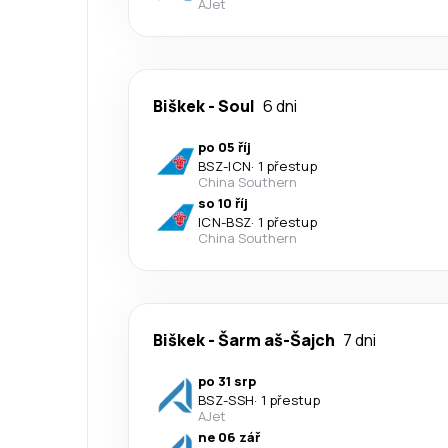
AJet
Biškek
-
Soul
6 dni
po 05 říj
BSZ
-
ICN
·
1 přestup
China Southern
so 10 říj
ICN
-
BSZ
·
1 přestup
China Southern
Biškek
-
Šarm aš-Šajch
7 dni
po 31 srp
BSZ
-
SSH
·
1 přestup
AJet
ne 06 zář