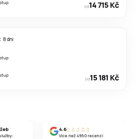
estup
14 715 Kč
od
t
8 dni
estup
estup
15 181 Kč
od
užeb
4.6
služby:
Více než 4950 recenzí