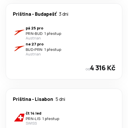
Priština
-
Budapešť
3 dni
pá 25 pro
PRN
-
BUD
·
1 přestup
Austrian
ne 27 pro
BUD
-
PRN
·
1 přestup
Austrian
4 316 Kč
od
Priština
-
Lisabon
5 dni
čt 14 led
PRN
-
LIS
·
1 přestup
SWISS