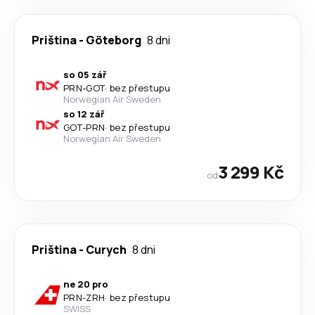
Priština
-
Göteborg
8 dni
so 05 zář
PRN
-
GOT
·
bez přestupu
Norwegian Air Sweden
so 12 zář
GOT
-
PRN
·
bez přestupu
Norwegian Air Sweden
3 299 Kč
od
Priština
-
Curych
8 dni
ne 20 pro
PRN
-
ZRH
·
bez přestupu
SWISS