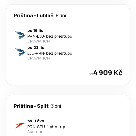
Priština
-
Lublaň
8 dni
po 16 lis
PRN
-
LJU
·
bez přestupu
GP AVIATION
po 23 lis
LJU
-
PRN
·
bez přestupu
GP AVIATION
4 909 Kč
od
Priština
-
Split
3 dni
pá 11 čvn
PRN
-
SPU
·
1 přestup
Austrian