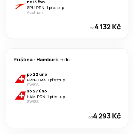
ne 13 čvn
SPU
-
PRN
·
1 přestup
Austrian
4 132 Kč
od
Priština
-
Hamburk
6 dni
po 22 úno
PRN
-
HAM
·
1 přestup
SWISS
so 27 úno
HAM
-
PRN
·
1 přestup
SWISS
4 293 Kč
od