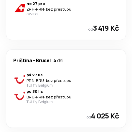
ne 27 pro
ZRH
-
PRN
·
bez přestupu
SWISS
3 419 Kč
od
Priština
-
Brusel
4 dni
pá 27 lis
PRN
-
BRU
·
bez přestupu
TUI fly Belgium
po 30 lis
BRU
-
PRN
·
bez přestupu
TUI fly Belgium
4 025 Kč
od