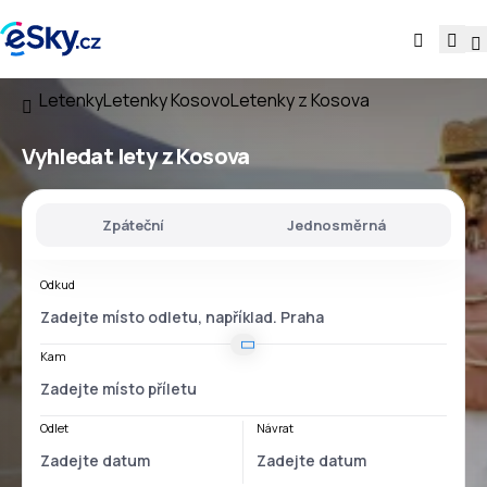
Letenky
Letenky Kosovo
Letenky z Kosova
Vyhledat lety
z Kosova
Zpáteční
Jednosměrná
Odkud
Kam
Odlet
Návrat