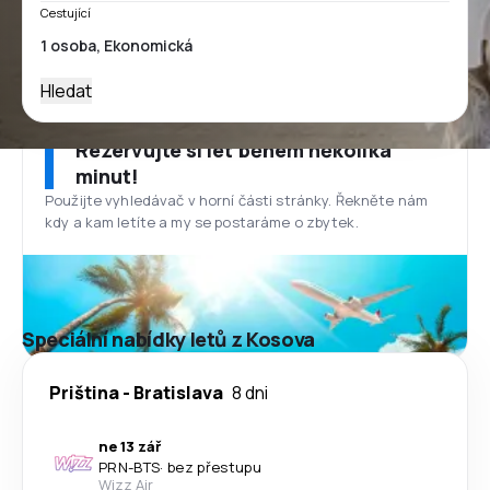
Cestující
Hledat
Rezervujte si let během několika
minut!
Použijte vyhledávač v horní části stránky. Řekněte nám
kdy a kam letíte a my se postaráme o zbytek.
Speciální nabídky letů z Kosova
Priština
-
Bratislava
8 dni
ne 13 zář
PRN
-
BTS
·
bez přestupu
Wizz Air