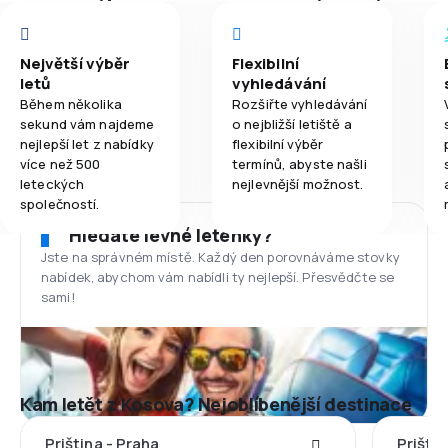
Největší výběr
Flexibilní
letů
vyhledávání
Během několika
Rozšiřte vyhledávání
sekund vám najdeme
o nejbližší letiště a
nejlepší let z nabídky
flexibilní výběr
více než 500
termínů, abyste našli
leteckých
nejlevnější možnost.
společností.
Hledáte levné letenky?
Jste na správném místě. Každý den porovnáváme stovky
nabídek, abychom vám nabídli ty nejlepší. Přesvědčte se
sami!
Kam letět z Kosova? Nejoblíbenější destinace
Priština - Praha
Prištin