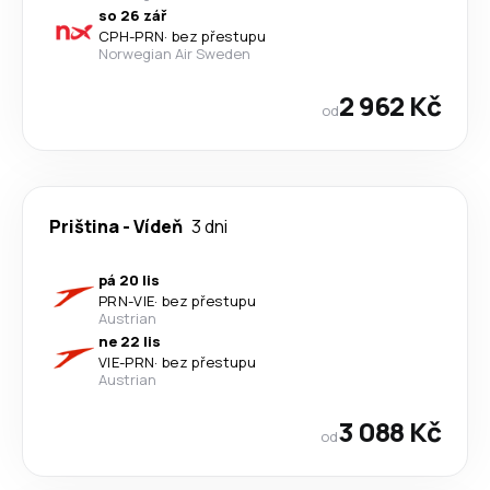
so 26 zář
CPH
-
PRN
·
bez přestupu
Norwegian Air Sweden
2 962 Kč
od
Priština
-
Vídeň
3 dni
pá 20 lis
PRN
-
VIE
·
bez přestupu
Austrian
ne 22 lis
VIE
-
PRN
·
bez přestupu
Austrian
3 088 Kč
od