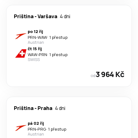
Priština
-
Varšava
4 dni
po 12 říj
PRN
-
WAW
·
1 přestup
Austrian
čt 15 říj
WAW
-
PRN
·
1 přestup
SWISS
3 964 Kč
od
Priština
-
Praha
4 dni
pá 02 říj
PRN
-
PRG
·
1 přestup
Austrian