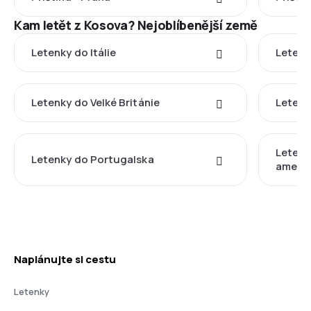
Kam letět z Kosova? Nejoblíbenější země
Letenky do Itálie
Letenk
Letenky do Velké Británie
Letenk
Letenk
Letenky do Portugalska
americ
Naplánujte si cestu
Letenky