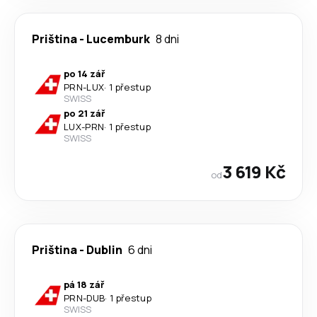
Priština
-
Lucemburk
8 dni
po 14 zář
PRN
-
LUX
·
1 přestup
SWISS
po 21 zář
LUX
-
PRN
·
1 přestup
SWISS
3 619 Kč
od
Priština
-
Dublin
6 dni
pá 18 zář
PRN
-
DUB
·
1 přestup
SWISS