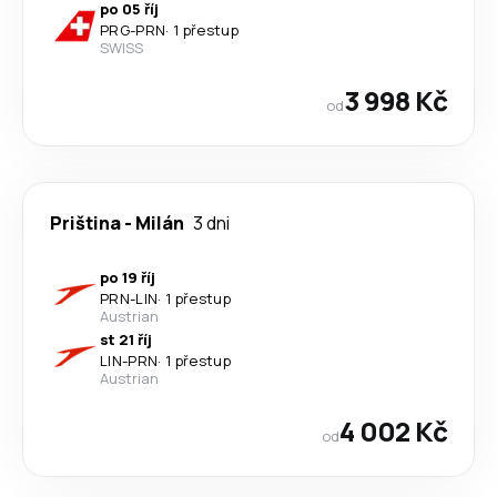
po 05 říj
PRG
-
PRN
·
1 přestup
SWISS
3 998 Kč
od
Priština
-
Milán
3 dni
po 19 říj
PRN
-
LIN
·
1 přestup
Austrian
st 21 říj
LIN
-
PRN
·
1 přestup
Austrian
4 002 Kč
od