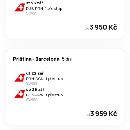
st 23 zář
DUB
-
PRN
·
1 přestup
SWISS
3 950 Kč
od
Priština
-
Barcelona
5 dni
út 22 zář
PRN
-
BCN
·
1 přestup
SWISS
so 26 zář
BCN
-
PRN
·
1 přestup
SWISS
3 959 Kč
od