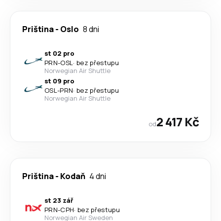
Priština
-
Oslo
8 dni
st 02 pro
PRN
-
OSL
·
bez přestupu
Norwegian Air Shuttle
st 09 pro
OSL
-
PRN
·
bez přestupu
Norwegian Air Shuttle
2 417 Kč
od
Priština
-
Kodaň
4 dni
st 23 zář
PRN
-
CPH
·
bez přestupu
Norwegian Air Sweden