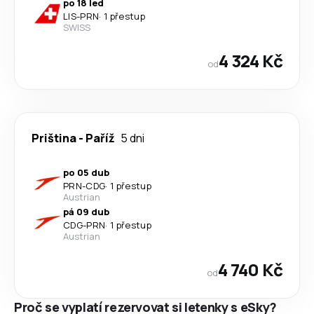
po 18 led
LIS
-
PRN
·
1 přestup
SWISS
4 324 Kč
od
Priština
-
Paříž
5 dni
po 05 dub
PRN
-
CDG
·
1 přestup
Austrian
pá 09 dub
CDG
-
PRN
·
1 přestup
Austrian
4 740 Kč
od
Proč se vyplatí rezervovat si letenky s eSky?