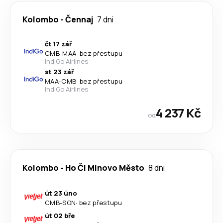
Kolombo
-
Čennaj
7 dni
čt 17 zář
CMB
-
MAA
·
bez přestupu
IndiGo Airlines
st 23 zář
MAA
-
CMB
·
bez přestupu
IndiGo Airlines
4 237 Kč
od
Kolombo
-
Ho Či Minovo Město
8 dni
út 23 úno
CMB
-
SGN
·
bez přestupu
út 02 bře