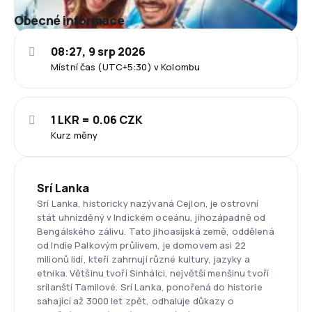
Obecné informace
08:27, 9 srp 2026
Místní čas (UTC+5:30) v Kolombu
1 LKR = 0.06 CZK
Kurz měny
Srí Lanka
Srí Lanka, historicky nazývaná Cejlon, je ostrovní
stát uhnízděný v Indickém oceánu, jihozápadně od
Bengálského zálivu. Tato jihoasijská země, oddělená
od Indie Palkovým průlivem, je domovem asi 22
milionů lidí, kteří zahrnují různé kultury, jazyky a
etnika. Většinu tvoří Sinhálci, největší menšinu tvoří
srílanští Tamilové. Srí Lanka, ponořená do historie
sahající až 3000 let zpět, odhaluje důkazy o