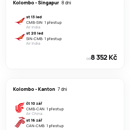
Kolombo
-
Singapur
8 dni
st 13 led
CMB
-
SIN
·
1 přestup
Air India
st 20 led
SIN
-
CMB
·
1 přestup
Air India
8 352 Kč
od
Kolombo
-
Kanton
7 dni
čt 10 zář
CMB
-
CAN
·
1 přestup
Air China
st 16 zář
CAN
-
CMB
·
1 přestup