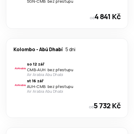
SGN
-
CMB
·
bez přestupu
4 841 Kč
od
Kolombo
-
Abú Dhabí
5 dni
so 12 zář
CMB
-
AUH
·
bez přestupu
Air Arabia Abu Dhabi
st 16 zář
AUH
-
CMB
·
bez přestupu
Air Arabia Abu Dhabi
5 732 Kč
od