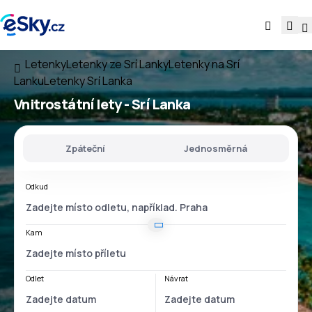
Letenky
Letenky ze Srí Lanky
Letenky na Srí
Lanku
Letenky Srí Lanka
Vnitrostátní lety -
Srí Lanka
Zpáteční
Jednosměrná
Odkud
Kam
Odlet
Návrat