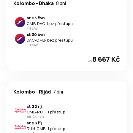
Kolombo
-
Dháka
8 dni
st 23 čvn
CMB
-
DAC
·
bez přestupu
FitsAir
st 30 čvn
DAC
-
CMB
·
bez přestupu
FitsAir
8 667 Kč
od
Kolombo
-
Rijád
7 dni
čt 22 říj
CMB
-
RUH
·
1 přestup
Air Arabia
st 28 říj
RUH
-
CMB
·
1 přestup