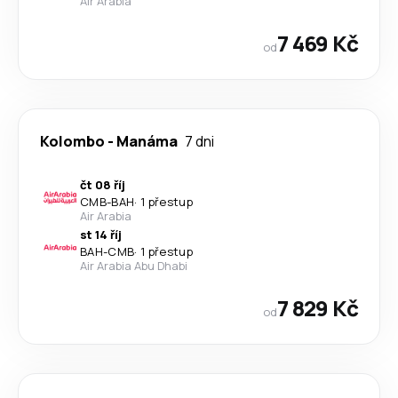
Air Arabia
7 469 Kč
od
Kolombo
-
Manáma
7 dni
čt 08 říj
CMB
-
BAH
·
1 přestup
Air Arabia
st 14 říj
BAH
-
CMB
·
1 přestup
Air Arabia Abu Dhabi
7 829 Kč
od