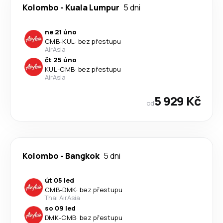
Kolombo
-
Kuala Lumpur
5 dni
ne 21 úno
CMB
-
KUL
·
bez přestupu
AirAsia
čt 25 úno
KUL
-
CMB
·
bez přestupu
AirAsia
5 929 Kč
od
Kolombo
-
Bangkok
5 dni
út 05 led
CMB
-
DMK
·
bez přestupu
Thai AirAsia
so 09 led
DMK
-
CMB
·
bez přestupu