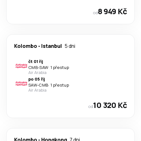
8 949 Kč
od
Kolombo
-
Istanbul
5 dni
čt 01 říj
CMB
-
SAW
·
1 přestup
Air Arabia
po 05 říj
SAW
-
CMB
·
1 přestup
Air Arabia
10 320 Kč
od
Kolombo
-
Hongkong
7 dni