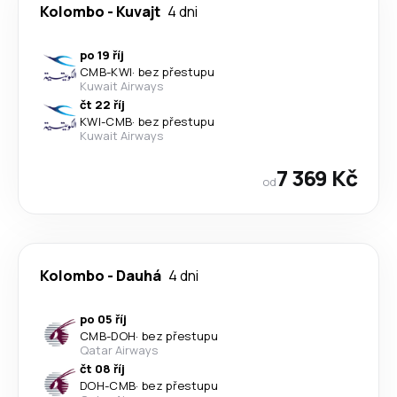
Kolombo
-
Kuvajt
4 dni
po 19 říj
CMB
-
KWI
·
bez přestupu
Kuwait Airways
čt 22 říj
KWI
-
CMB
·
bez přestupu
Kuwait Airways
7 369 Kč
od
Kolombo
-
Dauhá
4 dni
po 05 říj
CMB
-
DOH
·
bez přestupu
Qatar Airways
čt 08 říj
DOH
-
CMB
·
bez přestupu