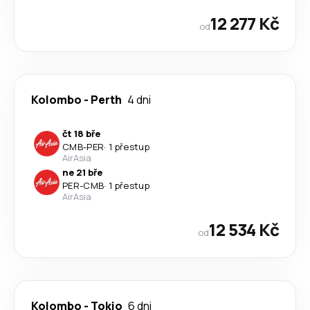
12 277 Kč
od
Kolombo
-
Perth
4 dni
čt 18 bře
CMB
-
PER
·
1 přestup
AirAsia
ne 21 bře
PER
-
CMB
·
1 přestup
AirAsia
12 534 Kč
od
Kolombo
-
Tokio
6 dni