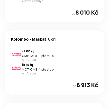
Qatar Airways
8 010 Kč
od
Kolombo
-
Maskat
8 dni
čt 08 říj
CMB
-
MCT
·
1 přestup
Air Arabia
čt 15 říj
MCT
-
CMB
·
1 přestup
Air Arabia
6 913 Kč
od