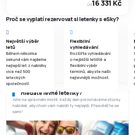
16 331 Kč
od
Proč se vyplatí rezervovat si letenky s eSky?
Největší výběr
Flexibilní
letů
vyhledávání
Během několika
Rozšiřte vyhledávání
sekund vám najdeme
o nejbližší letiště a
nejlepší let z nabídky
flexibilní výběr
více než 500
termínů, abyste našli
leteckých
nejlevnější možnost.
společností.
Hledáte levné letenky?
Jste na správném místě. Každý den porovnáváme stovky
nabídek, abychom vám nabídli ty nejlepší. Přesvědčte se
sami!