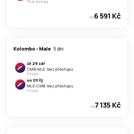
Thai AirAsia
6 591 Kč
od
Kolombo
-
Male
5 dni
út 29 zář
CMB
-
MLE
·
bez přestupu
FitsAir
so 03 říj
MLE
-
CMB
·
bez přestupu
FitsAir
7 135 Kč
od