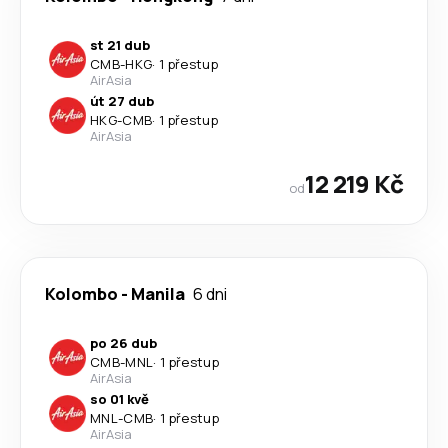
st 21 dub
CMB
-
HKG
·
1 přestup
AirAsia
út 27 dub
HKG
-
CMB
·
1 přestup
AirAsia
12 219 Kč
od
Kolombo
-
Manila
6 dni
po 26 dub
CMB
-
MNL
·
1 přestup
AirAsia
so 01 kvě
MNL
-
CMB
·
1 přestup
AirAsia