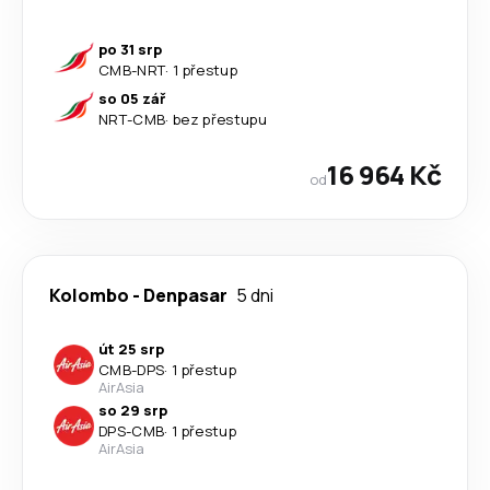
po 31 srp
CMB
-
NRT
·
1 přestup
so 05 zář
NRT
-
CMB
·
bez přestupu
16 964 Kč
od
Kolombo
-
Denpasar
5 dni
út 25 srp
CMB
-
DPS
·
1 přestup
AirAsia
so 29 srp
DPS
-
CMB
·
1 přestup
AirAsia