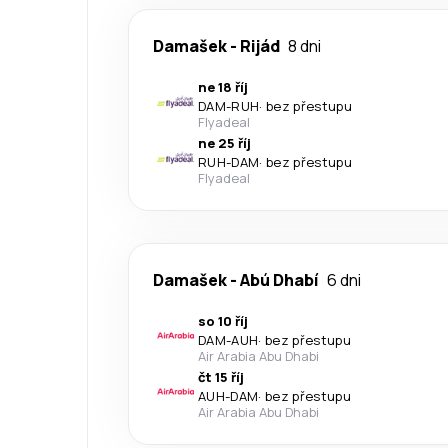
Damašek
-
Rijád
8 dni
ne 18 říj
DAM
-
RUH
·
bez přestupu
Flyadeal
ne 25 říj
RUH
-
DAM
·
bez přestupu
Flyadeal
Damašek
-
Abú Dhabí
6 dni
so 10 říj
DAM
-
AUH
·
bez přestupu
Air Arabia Abu Dhabi
čt 15 říj
AUH
-
DAM
·
bez přestupu
Air Arabia Abu Dhabi