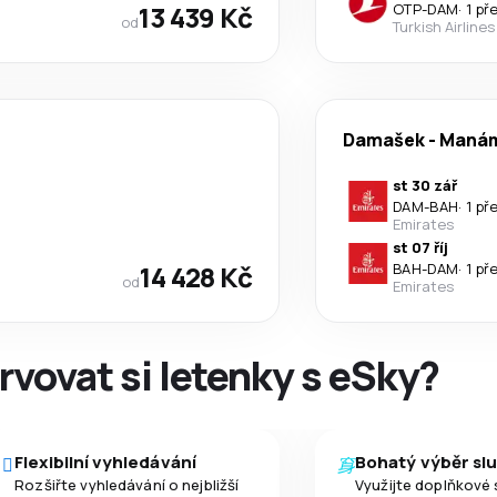
13 439 Kč
OTP
-
DAM
·
1 př
od
Turkish Airlines
Damašek
-
Maná
st 30 zář
DAM
-
BAH
·
1 př
Emirates
st 07 říj
14 428 Kč
BAH
-
DAM
·
1 př
od
Emirates
rvovat si letenky s eSky?
Flexibilní vyhledávání
Bohatý výběr sl
Rozšiřte vyhledávání o nejbližší
Využijte doplňkové 