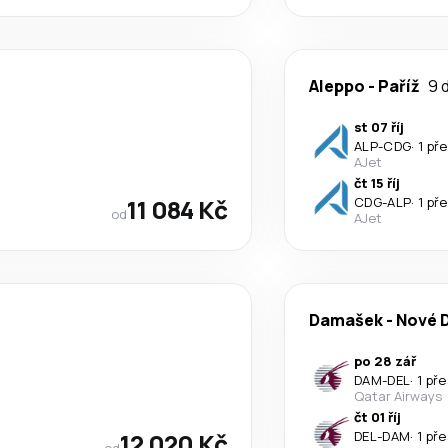
Aleppo
-
Paříž
9 
st 07 říj
ALP
-
CDG
·
1 př
AJet
čt 15 říj
11 084 Kč
CDG
-
ALP
·
1 př
od
AJet
Damašek
-
Nové D
po 28 zář
DAM
-
DEL
·
1 př
Qatar Airways
čt 01 říj
12 020 Kč
DEL
-
DAM
·
1 př
od