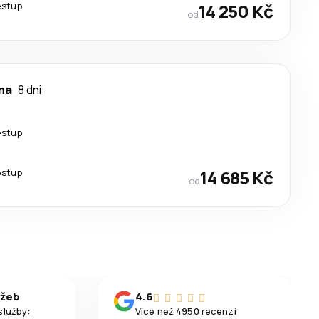
estup
14 250 Kč
od
ma
8 dni
estup
estup
14 685 Kč
od
užeb
4.6
služby:
Více než 4950 recenzí