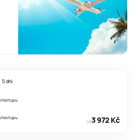
5 dni
přestupu
přestupu
3 972 Kč
od