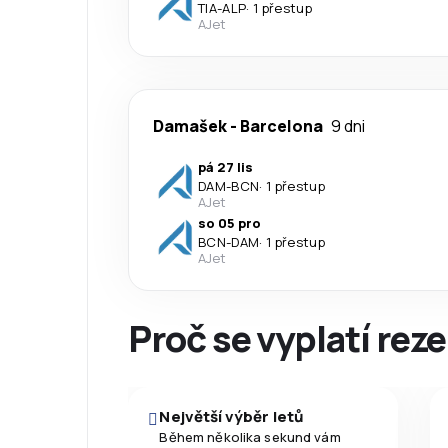
TIA
-
ALP
·
1 přestup
AJet
Damašek
-
Barcelona
9 dni
pá 27 lis
DAM
-
BCN
·
1 přestup
AJet
so 05 pro
BCN
-
DAM
·
1 přestup
AJet
Proč se vyplatí reze
Největší výběr letů
Během několika sekund vám