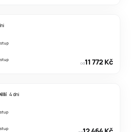
dni
estup
estup
11 772 Kč
od
illí
4 dni
estup
estup
12 464 Kč
od