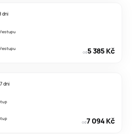
8 dni
přestupu
přestupu
5 385 Kč
od
7 dni
stup
stup
7 094 Kč
od