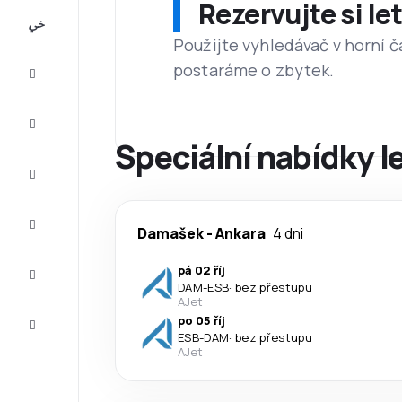
Rezervujte si l
All-
inclusive
Použijte vyhledávač v horní č
postaráme o zbytek.
Eurovíkend
Ubytování
Speciální nabídky l
Akční
letenky
Zkompletujte
Damašek
-
Ankara
4 dni
vaši cestu
Tipy a
pá 02 říj
inspirace
DAM
-
ESB
·
bez přestupu
AJet
Zákaznický
po 05 říj
servis
ESB
-
DAM
·
bez přestupu
AJet