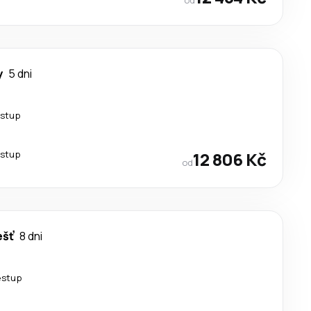
y
5 dni
estup
estup
12 806 Kč
od
ešť
8 dni
estup