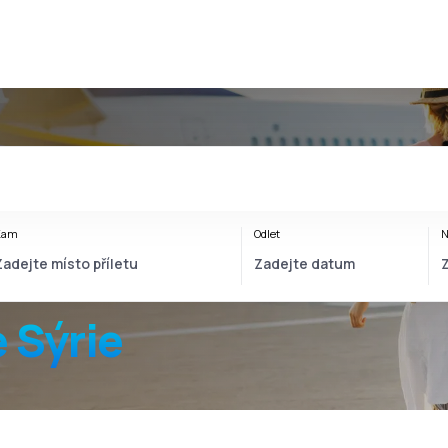
Kam
Odlet
N
e Sýrie