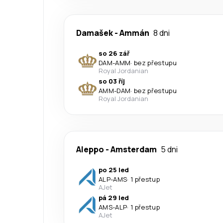
Damašek
-
Ammán
8 dni
so 26 zář
DAM
-
AMM
·
bez přestupu
Royal Jordanian
so 03 říj
AMM
-
DAM
·
bez přestupu
Royal Jordanian
Aleppo
-
Amsterdam
5 dni
po 25 led
ALP
-
AMS
·
1 přestup
AJet
pá 29 led
AMS
-
ALP
·
1 přestup
AJet