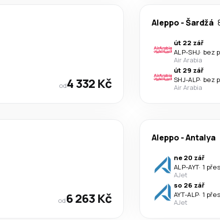
Aleppo
-
Šardžá
út 22 zář
ALP
-
SHJ
·
bez 
Air Arabia
út 29 zář
4 332 Kč
SHJ
-
ALP
·
bez 
od
Air Arabia
Aleppo
-
Antalya
ne 20 zář
ALP
-
AYT
·
1 pře
AJet
so 26 zář
6 263 Kč
AYT
-
ALP
·
1 pře
od
AJet