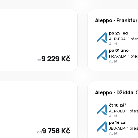
Aleppo
-
Frankfur
po 25 led
ALP
-
FRA
·
1 pře
AJet
po 01 úno
9 229 Kč
FRA
-
ALP
·
1 pře
od
AJet
Aleppo
-
Džidda
5
čt 10 zář
ALP
-
JED
·
1 pře
AJet
po 14 zář
9 758 Kč
JED
-
ALP
·
1 pře
od
AJet