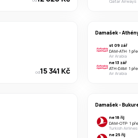
Qatar Airways
Damašek
-
Athén
st 09 zář
DAM
-
ATH
·
1 př
Air Arabia
ne 13 zář
15 341 Kč
ATH
-
DAM
·
1 př
od
Air Arabia
Damašek
-
Bukur
ne 18 říj
DAM
-
OTP
·
1 př
Turkish Airlines
ne 25 říj