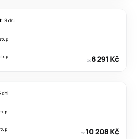
t
8 dni
stup
stup
8 291 Kč
od
 dni
stup
stup
10 208 Kč
od