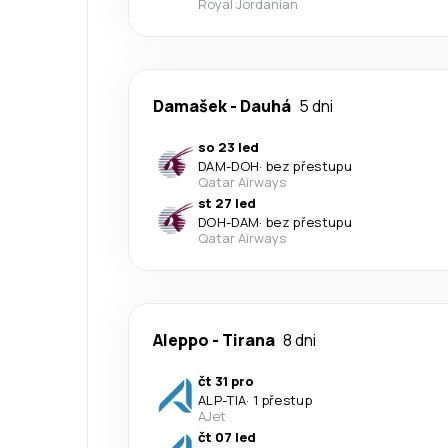
Royal Jordanian
Damašek
-
Dauhá
5 dni
so 23 led
DAM
-
DOH
·
bez přestupu
Qatar Airways
st 27 led
DOH
-
DAM
·
bez přestupu
Qatar Airways
Aleppo
-
Tirana
8 dni
čt 31 pro
ALP
-
TIA
·
1 přestup
AJet
čt 07 led