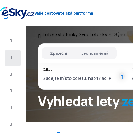
Vaše cestovatelská platforma
Letenky
Letenky Sýrie
Letenky ze Sýrie
Let+Hotel
Zpáteční
Jednosměrná
Letenky
Odkud
Dovolená
Léto
2026
Vyhledat lety
z
Zima
2026/27
Last
minute