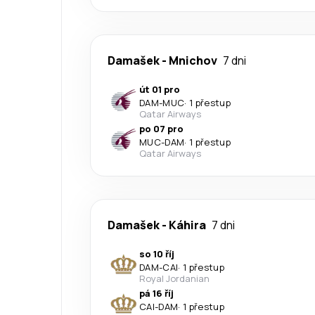
Damašek
-
Mnichov
7 dni
út 01 pro
DAM
-
MUC
·
1 přestup
Qatar Airways
po 07 pro
MUC
-
DAM
·
1 přestup
Qatar Airways
Damašek
-
Káhira
7 dni
so 10 říj
DAM
-
CAI
·
1 přestup
Royal Jordanian
pá 16 říj
CAI
-
DAM
·
1 přestup