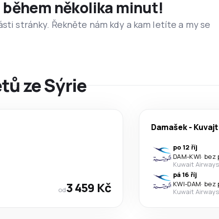
et během několika minut!
ásti stránky. Řekněte nám kdy a kam letíte a my se
etů ze Sýrie
Damašek
-
Kuvajt
po 12 říj
DAM
-
KWI
·
bez 
Kuwait Airways
pá 16 říj
3 459 Kč
KWI
-
DAM
·
bez 
od
Kuwait Airways