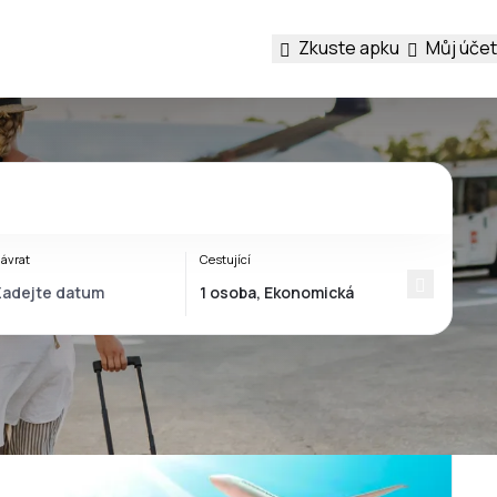
Zkuste apku
Můj účet
ávrat
Cestující