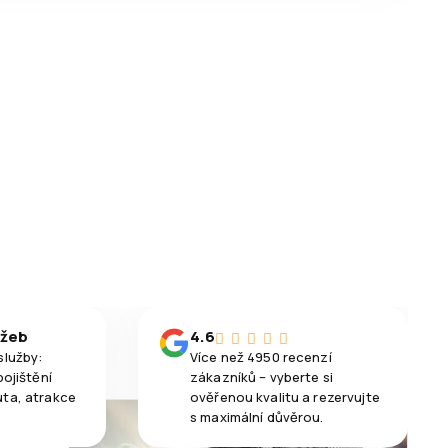
užeb
4.6
služby:
Více než 4950 recenzí
pojištění
zákazníků – vyberte si
uta, atrakce
ověřenou kvalitu a rezervujte
s maximální důvěrou.