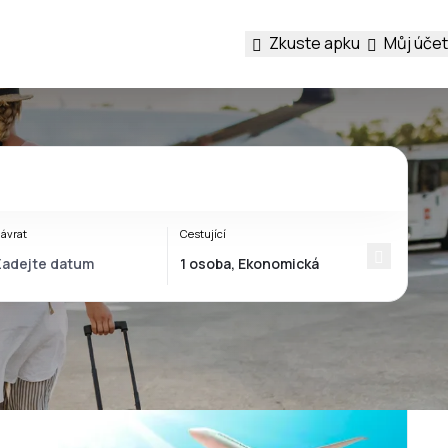
Zkuste apku
Můj účet
ávrat
Cestující