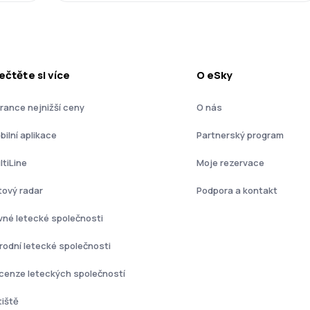
ečtěte si více
O eSky
rance nejnižší ceny
O nás
bilní aplikace
Partnerský program
ltiLine
Moje rezervace
tový radar
Podpora a kontakt
vné letecké společnosti
rodní letecké společnosti
cenze leteckých společností
tiště