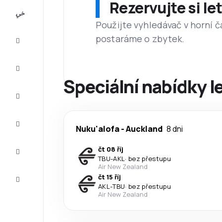
Rezervujte si l
All-
inclusive
Použijte vyhledávač v horní č
postaráme o zbytek.
Eurovíkend
Ubytování
Speciální nabídky l
Akční
letenky
Zkompletujte
Nuku'alofa
-
Auckland
8 dni
vaši cestu
Tipy a
čt 08 říj
inspirace
TBU
-
AKL
·
bez přestupu
Air New Zealand
Zákaznický
čt 15 říj
servis
AKL
-
TBU
·
bez přestupu
Air New Zealand