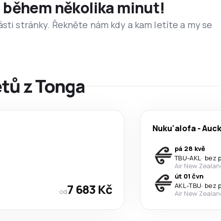
et během několika minut!
ásti stránky. Řekněte nám kdy a kam letíte a my se
etů z Tonga
Nuku'alofa
-
Auck
pá 28 kvě
TBU
-
AKL
·
bez 
Air New Zealan
út 01 čvn
7 683 Kč
AKL
-
TBU
·
bez 
od
Air New Zealan