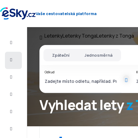
Vaše cestovatelská platforma
Letenky
Letenky Tonga
Letenky z Tonga
Let+Hotel
Zpáteční
Jednosměrná
Letenky
Odkud
Dovolená
Léto
2026
Vyhledat lety
z
Zima
2026/27
Last
minute