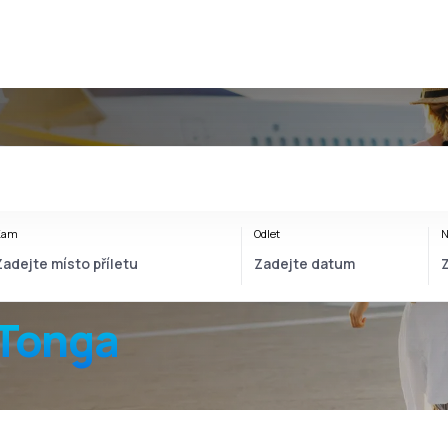
Kam
Odlet
N
 Tonga