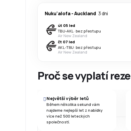
Nuku'alofa
-
Auckland
3 dni
út 05 led
TBU
-
AKL
·
bez přestupu
Air New Zealand
čt 07 led
AKL
-
TBU
·
bez přestupu
Air New Zealand
Proč se vyplatí reze
Největší výběr letů
Během několika sekund vám
najdeme nejlepší let z nabídky
více než 500 leteckých
společností.