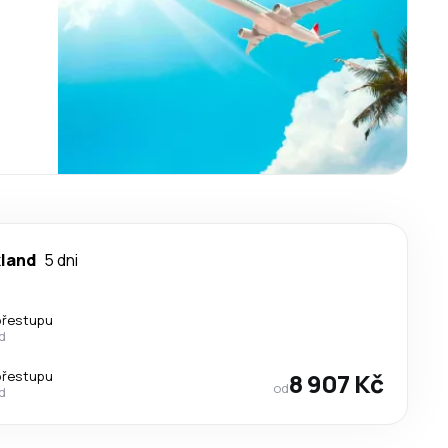
land
5 dni
přestupu
d
přestupu
8 907 Kč
od
d