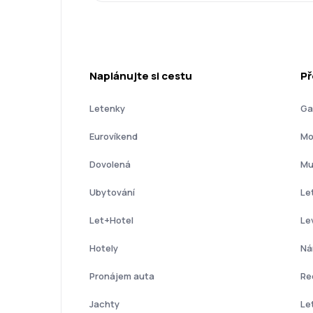
Naplánujte si cestu
Př
Letenky
Ga
Eurovíkend
Mo
Dovolená
Mu
Ubytování
Le
Let+Hotel
Le
Hotely
Ná
Pronájem auta
Re
Jachty
Le