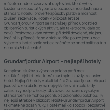
můžete snadno rezervovat ubytování, které vyhoví
každému rozpočtu! Vyberte si požadovanou destinaci a
standard hotelu, prověřte způsoby platby a možnosti
zrušení rezervace. Hotely v blízkosti letiště
Grundarfjordur Airport se nacházejí přímo uprostřed
oblíbených turistických aktivit, ale také trochu dále od
davů. Poskytnou vám zázemí při delší dovolené, ale jsou
ideální i v případě, že se v nich zdržíte pouze jednu noc.
Vyberte si hotel podle sebe a začněte se hned balit na trip
nebo služební cestu!
Grundarfjordur Airport – nejlepší hotely
Komplexní služby a výhodná poloha patří mezi
nejdůležitější kritéria, která musí splnit každý exklusivní
hotel. Nejlepší hotely v okolí letiště Grundarfjordur Airport
jsou zárukou obsluhy na nejvyšší úrovni a celé řady
dalších výhod pro hosty. Ubytovací zařízení s vysokým
standardem se mohou pochlubit dokonalou polohou. Ty
nejlepší atrakce v blízkosti letiště Grundarfjordur Airport
tak máte na dosah ruky. Hosté mají k dispozici i bezplatné