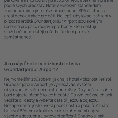
parkování a mohou si vybrat pokoj nebo apartmán přesně
podle svých představ. Hotel s vysokým standardem
znamená mimo jiné i různorodé menu, SPA či fitness
areál nebo atrakce pro děti. Nejlepší ubytovací zařízení v
blízkosti letiště Grundarfjordur Airport jsou skvělým
řešením pro páry, rodiny a pro hosty, kteří cestují
služebně nebo chtějí pořádat školení pro své
zaměstnance.
Ako nájsť hotel v blízkosti letiska
Grundarfjordur Airport?
Nejrychlejším způsobem, jak najít hotel v blízkosti letiště
Grundarfjordur Airport, je vyhledávací systém
ubytovacích zařízení na stránce eSky. Díky naší rozsáhlé
bázi najdete přesně to, co hledáte. Do vyhledávacích polí
vepište cíl cesty a vyberte data příjezdu a odjezdu.
Nezapomeňte ještě uvést počet hostů a pokojů. A máte
hotovo! Během několika vteřin se před vámi objeví
všechna dostupná ubytovací zařízení. Snadno si pak