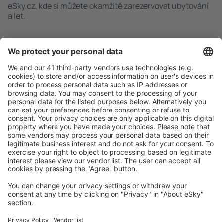
eSky.cz, kde si můžete okamžitě zarezervovat ubytování
a let.
Rychlé a snadné vyhledávání
Nabídka dle vašich očekávání.
Pečlivé plánování
Bezproblémová rezervace s možností bezplatného
zrušení.
S námi ušetříte
Atraktivní ceny a speciální nabídky pro přihlášené
uživatele.
Ubytování dle vašeho gusta
Vyberte si z více než 1.3 milionu zařízení: hotelů,