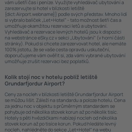
vám ušetří čas i peníze. Využijte vyhledávač ubytování a
zarezervujte si hotel v blízkosti letiště
{dict:Airport.webname}} podle svých představ. Mnoho lidí
si vybralo balíček „Let+Hotel” - tato možnost šetří čas a
umožňuje okamžitou rezervaci letů a ubytování.
Vyhledávač a rezervace levných hotelů jsou k dispozici
na webstránce eSky.cz v sekci „Ubytování“ (v horní části
stránky). Pokud si chcete zarezervovat hotel, ale nemáte
100% jistotu, že se vaše cesta opravdu uskuteční,
doporučujeme vám ověřit si, zda vámi vybrané ubytování
umožňuje zrušit rezervaci bez poplatků.
Kolik stojí noc v hotelu poblíž letiště
Grundarfjordur Airport?
Ceny za nocleh v blízkosti letiště Grundarfjordur Airport
se můžou lišit. Záleží na standardu a poloze hotelu. Cena
za jednu noc v objektu s průměrným standardem se
pohybuje od několika stovek korun až po několik tisíc.
Hotely s pěti hvězdičkami nabízejí nocleh od několika
stovek korun až po tisíce korun. Pokud hledáte levný
nocleh, nahlédněte do sekce „Let+Hotel“ na webu