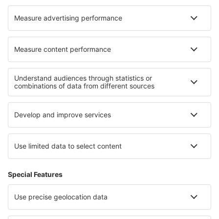
Hotely Enkenbach-Alsenborn
Hotely in Feves
Hotely in Condofuri Marina
Hotely in Villa Victoria
Hotely in Storkow
Hotely in Širvintos
Nejlepší hotely - regiony
Hotely na Islandu
Hotely na Trinidadu
Hotely na Šumavě
Hotely in Lake Titicaca
Hotely v údolí Loiry
Hotely v Národním parku Banff