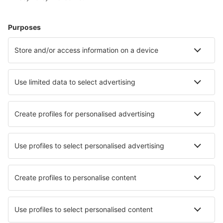
apartmánů, chat a dalších.
Nejvyhledávanější hotely podle uživatelů eSky
Hotely na Islandu - Oblíbená města
Hotely v Reykjavíku
Hotely in Selfoss
Hotely v Akureyri
Hotely in Höfn
Hotely in Borgarnes
Hotely Kirkjubol
Hotely in Akranes
Hotely in Borgarfjordur Eystri
Hotely in Kópavogur
Hotely in Nesjavellir
Nejlepší hotely - města
Hotely in Seewen
Hotely in Seeheim
Hotely in Fenghua
Hotely in Chambolle-Musigny