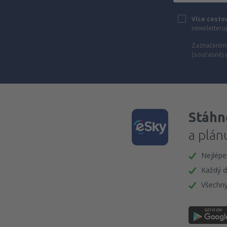
Více cesto
newsletteru
Zaznačením 
(současně) 
Stáhně
a plán
Nejlépe
Každý d
Všechny