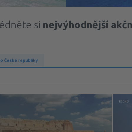
édněte si
nejvýhodnější akčn
do České republiky
ŘECKO