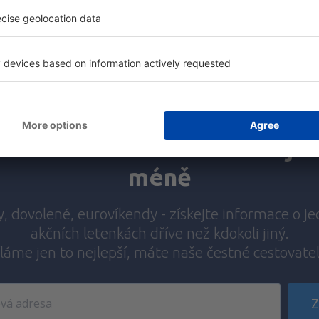
Klikněte sem
atelé newsletteru cestují v
méně
y, dovolené, eurovíkendy - získejte informace o j
akčních letenkách dříve než kdokoli jiný.
láme jen to nejlepší, máte naše čestné cestovate
Z