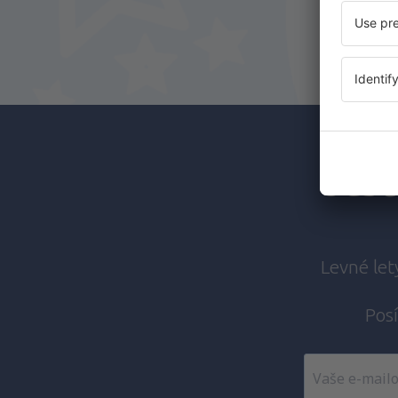
Odběr
Levné let
Posí