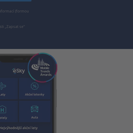
nformací (formou
ti „Zapsat se“