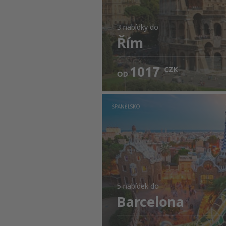
3 nabídky
do
Řím
1017
CZK
OD
ŠPANĚLSKO
5 nabídek
do
Barcelona