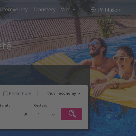
rterové lety
Transfery
Více
Přihlášení
ětě
Přidat hotel
třída:
economy
ávratu
Cestující
1