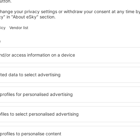
Začátek strany
Vyhledat letiště na celém svět