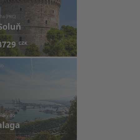
raha (PRG)
Soluň
3729
CZK
jistěte detaily
KO
ídky
do
laga