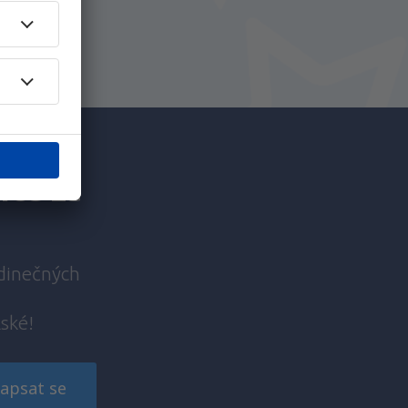
íce za
edinečných
lské!
apsat se