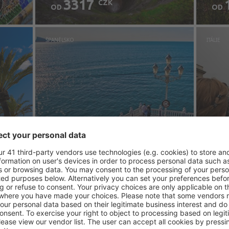
3317
CZK
OD
OD
ŠPANĚLSKO
ITÁLIE
3 nabídky
do
4 nab
Alicante
Mi
1768
CZK
OD
OD
Ukaž více akcí