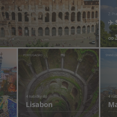
z: P
OD
Z
PORTUGALSKO
ŠPANĚLS
4 nabídky
do
4 nab
Lisabon
Ma