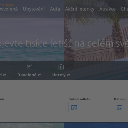
et+Hotel
ovolená
Ubytování
Auta
Akční letenky
Atrakce
Cha
jevte tisíce letišť na celém sv
d
Dovolené
Hotely
am
Datum odletu
Datum n