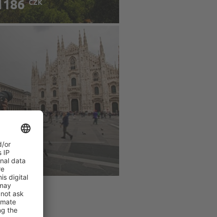
1186
CZK
ídky
do
lán
799
CZK