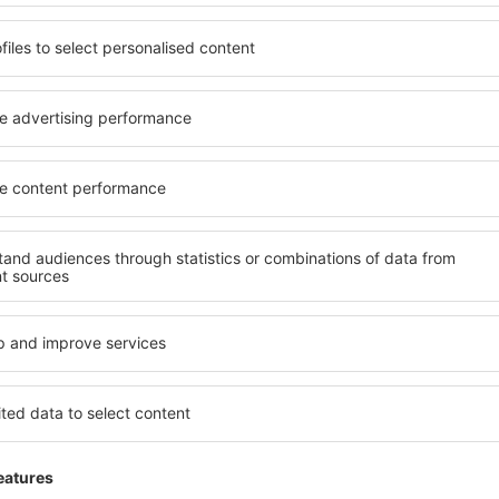
Šetřete čas a peníze.
Rezervujte si Let+Hotel 
eSky.cz!