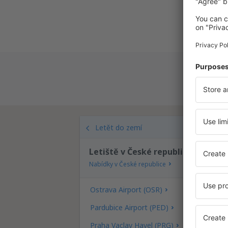
Letět do zemí
Letiště v České republice
Nabídky v České republice
Ostrava Airport (OSR)
Pardubice Airport (PED)
Praha Vaclav Havel (PRG)