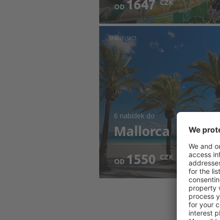
1647
CZK
OD
ŠPANĚLSKO
6 nabídek
do
Mallorca
1550
CZK
OD