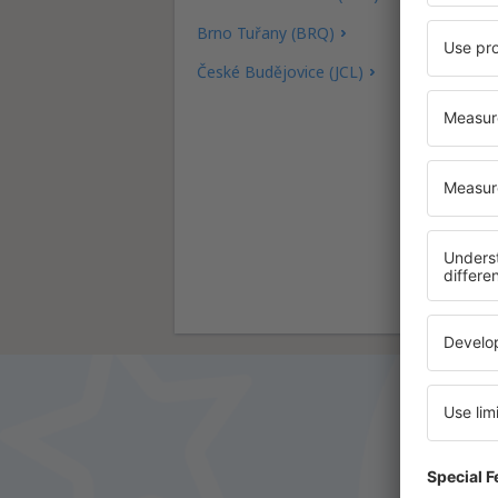
Brno Tuřany (BRQ)
České Budějovice (JCL)