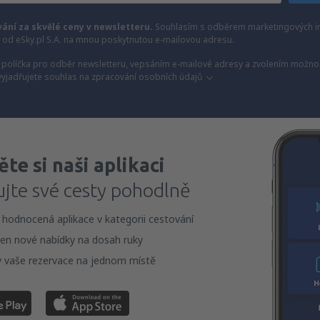
vání za skvělé ceny v newsletteru.
Souhlasím s odběrem marketingových i
) od eSky.pl S.A. na mnou poskytnutou e-mailovou adresu.
políčka pro odběr newsletteru, vepsáním e-mailové adresy a zvolením možnos
vyjadřujete souhlas na zpracování osobních údajů
te si naši aplikaci
ujte své cesty pohodlně
 hodnocená aplikace v kategorii cestování
en nové nabídky na dosah ruky
 vaše rezervace na jednom místě