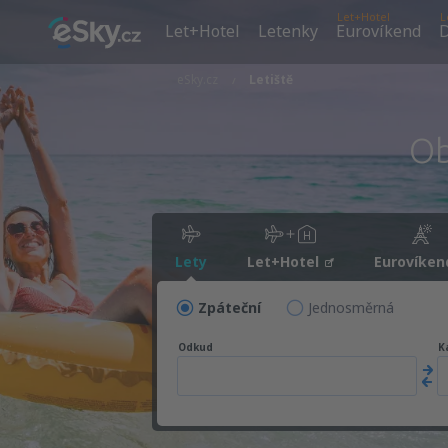
Let+Hotel
L
Let+Hotel
Letenky
Eurovíkend
D
eSky.cz
Letiště
Ob
Lety
Let+Hotel
Eurovíken
Zpáteční
Jednosměrná
Odkud
K