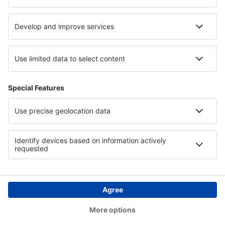
Podpora a kontakt
Země
Mezinárodní web-stránky
eSky.eu
eSky.com
eDestinos.com
Copyright © eSky.cz. Všechna práva vyhrazena.