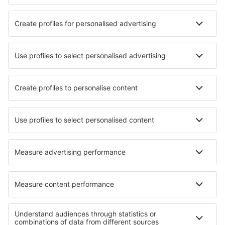
Sportovní události
Přečtěte si více
Garance nejnižší ceny
Mobilní aplikace
Letecké společnosti
Ryanair
Wizz Air
easyJet
Lufthansa
KLM
O eSky
Všeobecné podmínky
Moje rezervace
Politika ochrany soukromí