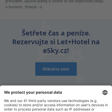
převodem. Způsob platby si zvolíte ve fázi doplňování údajů
o hostech. Převod - ú
Šetřete čas a peníze.
Rezervujte si Let+Hotel na
eSky.cz!
Klikněte sem