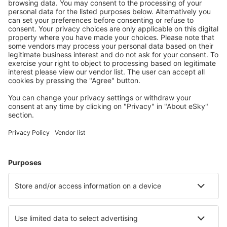
Stáhněte si naši aplikaci
a plánujte své cesty
pohodlně
Naplánujte si cestu
Letenky
Eurovíkend
Dovolená
Ubytování
Let+Hotel
Hotely
Transfery