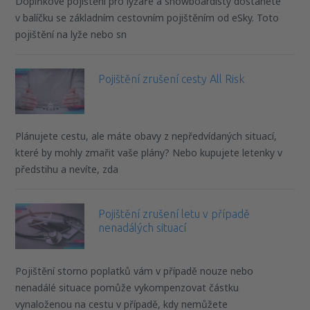
Doplňkové pojištění pro lyžaře a snowboardisty dostanete
v balíčku se základním cestovním pojištěním od eSky. Toto
pojištění na lyže nebo sn
Pojištění zrušení cesty All Risk
Plánujete cestu, ale máte obavy z nepředvídaných situací,
které by mohly zmařit vaše plány? Nebo kupujete letenky v
předstihu a nevíte, zda
Pojištění zrušení letu v případě
nenadálých situací
Pojištění storno poplatků vám v případě nouze nebo
nenadálé situace pomůže vykompenzovat částku
vynaloženou na cestu v případě, kdy nemůžete