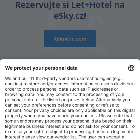
Rezervujte si Let+Hotel na
eSky.cz!
Klikněte sem
Stáhněte si naši aplikaci
a plánujte své cesty
pohodlně