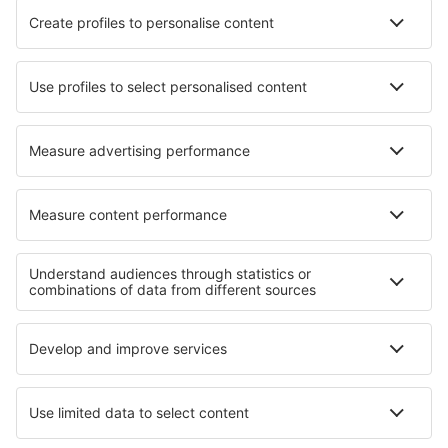
Ryanair
Wizz Air
easyJet
Lufthansa
KLM
O eSky
Všeobecné podmínky
Moje rezervace
Politika ochrany soukromí
Podpora a kontakt