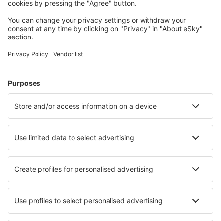
Naplánujte si cestu
Letenky
Eurovíkend
Dovolená
Ubytování
Let+Hotel
Hotely
Transfery
Sportovní události
Přečtěte si více
Garance nejnižší ceny
Mobilní aplikace
Letecké společnosti