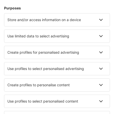
Dovolená
Ubytování
Let+Hotel
Hotely
Transfery
Sportovní události
Přečtěte si více
Garance nejnižší ceny
Mobilní aplikace
Letecké společnosti
Ryanair
Wizz Air
easyJet
Lufthansa