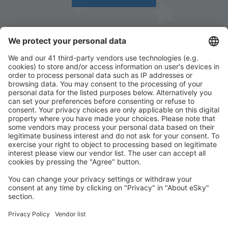
Stáhněte si naši aplikaci
a plánujte své cesty
pohodlně
Naplánujte si cestu
Letenky
Eurovíkend