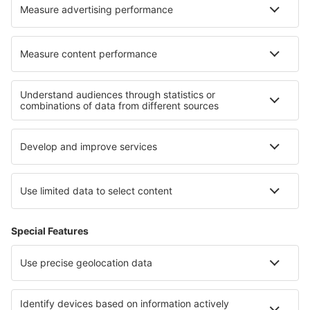
KLM
O eSky
Všeobecné podmínky
Moje rezervace
Politika ochrany soukromí
Podpora a kontakt
Země
Mezinárodní web-stránky
eSky.eu
eSky.com
eDestinos.com