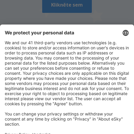
Klikněte sem
Stáhněte si naši aplikaci
a plánujte své cesty
pohodlně
Naplánujte si cestu
Letenky