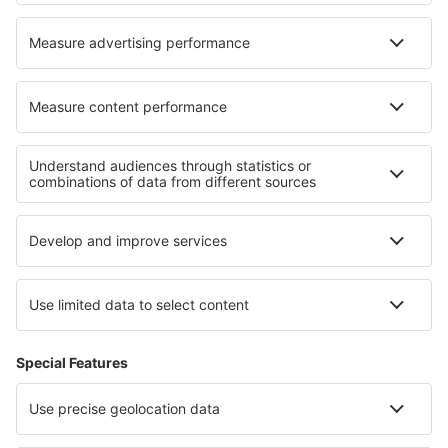
Lufthansa
KLM
O eSky
Všeobecné podmínky
Moje rezervace
Politika ochrany soukromí
Podpora a kontakt
Země
Mezinárodní web-stránky