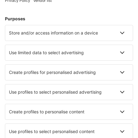
Eurovíkend
Dovolená
Ubytování
Let+Hotel
Hotely
Transfery
Sportovní události
Přečtěte si více
Garance nejnižší ceny
Mobilní aplikace
Letecké společnosti
Ryanair
Wizz Air
easyJet