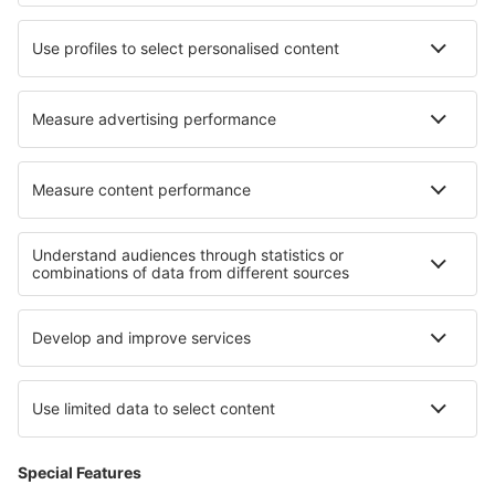
Wizz Air
easyJet
Lufthansa
KLM
O eSky
Všeobecné podmínky
Moje rezervace
Politika ochrany soukromí
Podpora a kontakt
Země