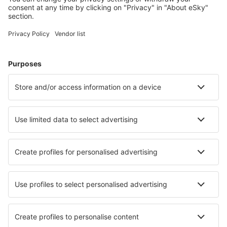
Naplánujte si cestu
Letenky
Eurovíkend
Dovolená
Ubytování
Let+Hotel
Hotely
Transfery
Sportovní události
Přečtěte si více
Garance nejnižší ceny
Mobilní aplikace
Letecké společnosti
Ryanair