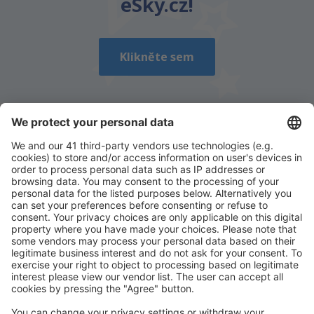
eSky.cz!
Klikněte sem
Stáhněte si naši aplikaci
a plánujte své cesty
pohodlně