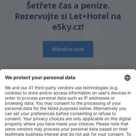
Šetřete čas a peníze.
Rezervujte si Let+Hotel na
eSky.cz!
Klikněte sem
Stáhněte si naši aplikaci
a plánujte své cesty
pohodlně