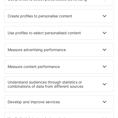
Letecké společnosti
Ryanair
Wizz Air
easyJet
Lufthansa
KLM
O eSky
Všeobecné podmínky
Moje rezervace
Politika ochrany soukromí
Podpora a kontakt