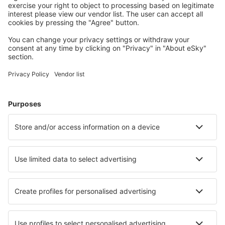
Naplánujte si cestu
Letenky
Eurovíkend
Dovolená
Ubytování
Let+Hotel
Hotely
Transfery
Sportovní události
Přečtěte si více
Garance nejnižší ceny
Mobilní aplikace