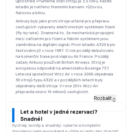
uprostřed. Průměrné stáří strojů je 3,5 roku. Každé
letadlo je natřeno firemními barvami: růžovou,
fialovou a bílou.
Airbusy byly jako první stroje určené pro přepravu
cestujících vybaveny elektronickým systémem řízení
(fly-by-wire). Znamená to, že mechanická propojení
mezi zařízením pro řízení a řídicím systémem jsou
zaměněna na digitální signál. První letadlo A320 bylo
testováno již v roce 1987. O rok později debutovalo
na komerční trase pod vlajkou Air France. Později
začaly Airbusy používat British Airways. Stroj je
evropskou odpovědí na amerického Boeinga 737.
Letecká společnost Wizz Air v roce 2006 objednala
30 strojů typu A320 a v pozdějších letech byly
objednány další stroje. V roce 2014 Wizz Air
přepravila skoro 16 milionů cestujících.
Letiště Budapešť Liszt Ferenc
Rozbalit
Základnou společnosti Wizz Air je letiště Budapešť
Liszt Ferenc, které je největším letištěm v Maďarsku
Let a hotel v jedné rezervaci?
a druhým největším letištěm ve střední Evropě. Bylo
Snadné!
založeno v roce 1950 a nachází se 16 km
Rychleji, levněji a snadněji: vyberte si kompletní
jihovýchodně od centra hlavního města. Každý rok
dovolenou nebo eurovíkend a užijte si cestu bez starostí