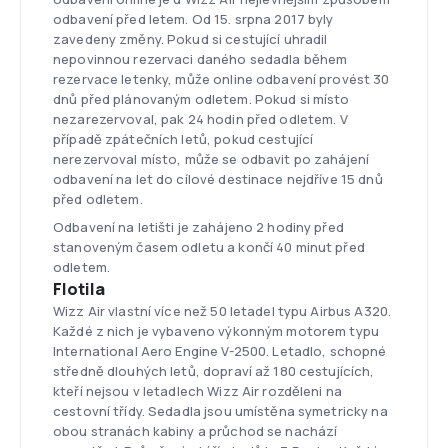
odbavení před letem. Od 15. srpna 2017 byly
zavedeny změny. Pokud si cestující uhradil
nepovinnou rezervaci daného sedadla během
rezervace letenky, může online odbavení provést 30
dnů před plánovaným odletem. Pokud si místo
nezarezervoval, pak 24 hodin před odletem. V
případě zpátečních letů, pokud cestující
nerezervoval místo, může se odbavit po zahájení
odbavení na let do cílové destinace nejdříve 15 dnů
před odletem.
Odbavení na letišti je zahájeno 2 hodiny před
stanoveným časem odletu a končí 40 minut před
odletem.
Flotila
Wizz Air vlastní více než 50 letadel typu Airbus A320.
Každé z nich je vybaveno výkonným motorem typu
International Aero Engine V-2500. Letadlo, schopné
středně dlouhých letů, dopraví až 180 cestujících,
kteří nejsou v letadlech Wizz Air rozděleni na
cestovní třídy. Sedadla jsou umístěna symetricky na
obou stranách kabiny a průchod se nachází