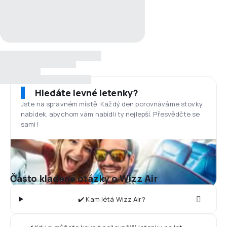
Hledáte levné letenky?
Jste na správném místě. Každý den porovnáváme stovky
nabídek, abychom vám nabídli ty nejlepší. Přesvědčte se
sami!
Často kladené otázky o Wizz Air
✔️ Kam létá Wizz Air?