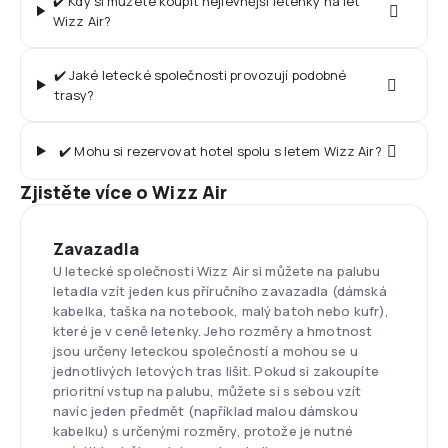
✔️ Kdy si můžete koupit nejlevnější letenky na let
Wizz Air?
✔️ Jaké letecké společnosti provozují podobné
trasy?
✔️ Mohu si rezervovat hotel spolu s letem Wizz Air?
Zjistěte více o Wizz Air
Zavazadla
U letecké společnosti Wizz Air si můžete na palubu
letadla vzít jeden kus příručního zavazadla (dámská
kabelka, taška na notebook, malý batoh nebo kufr),
které je v ceně letenky. Jeho rozměry a hmotnost
jsou určeny leteckou společností a mohou se u
jednotlivých letových tras lišit. Pokud si zakoupíte
prioritní vstup na palubu, můžete si s sebou vzít
navíc jeden předmět (například malou dámskou
kabelku) s určenými rozměry, protože je nutné