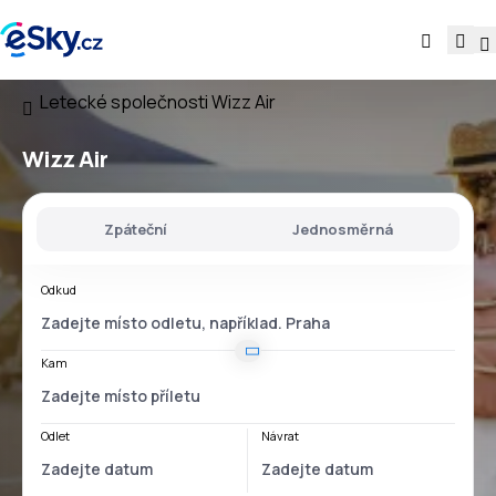
Letecké společnosti
Wizz Air
Wizz Air
Zpáteční
Jednosměrná
Odkud
Kam
Odlet
Návrat