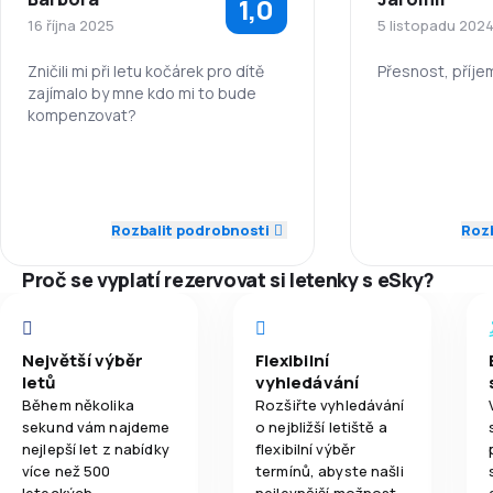
1,0
4,2
Síť spojení
16 října 2025
5 listopadu 202
3,9
Ceny letenek
Zničili mi při letu kočárek pro dítě
Přesnost, příje
zajímalo by mne kdo mi to bude
kompenzovat?
Zaměstnanci
3,8
Komfort cestování
1,0
Zaměstnanci
Dochvilnost
3,9
Přeprava zavazadel
1,0
Dochvilnost
Síť spojení
Rozbalit podrobnosti
Rozb
3,4
Jídla
1,0
Síť spojení
Proč se vyplatí rezervovat si letenky s eSky?
Ceny letenek
1,0
Ceny letenek
Komfort cest
Největší výběr
Flexibilní
1,0
Komfort cestování
letů
vyhledávání
Přeprava zav
Během několika
Rozšiřte vyhledávání
sekund vám najdeme
o nejbližší letiště a
1,0
Přeprava zavazadel
nejlepší let z nabídky
flexibilní výběr
více než 500
termínů, abyste našli
1,0
Jídla