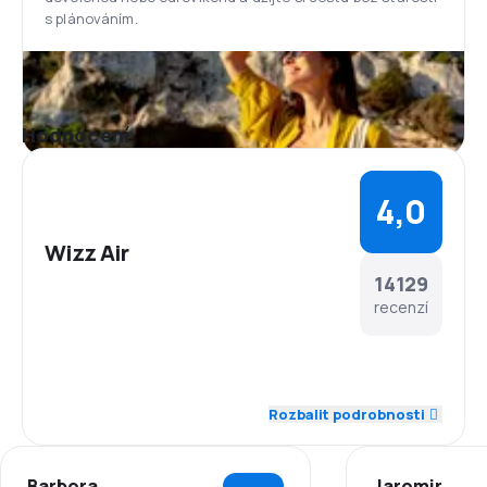
letiště používá kol. 8 miliónů cestujících, kteří zde
s plánováním.
mohou využívat služby desítek aerolinií. Na letišti se
nachází čekárna pro zákazníky Wizz Air, kteří si
zakoupí službu Exkluzivní čekárna. Zákazníkům je
zde poskytnuto jídlo a nápoje zdarma, přístup k
internetu, denní tisk, televize a koupelna.
Hodnocení
Jídlo
Po startu letadla si mohou cestující zakoupit ve
Wizz Cafe občerstvení a teplé a studené nápoje.
4,0
Wizz Air
14129
recenzí
4,5
Zaměstnanci
Rozbalit podrobnosti
4,1
Dochvilnost
Barbora
Jaromir