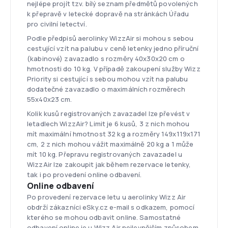
nejlépe projít tzv. bílý seznam předmětů povolených
k přepravě v letecké dopravě na stránkách Úřadu
pro civilní letectví.
Podle předpisů aerolinky WizzAir si mohou s sebou
cestující vzít na palubu v ceně letenky jedno příruční
(kabinové) zavazadlo s rozměry 40x30x20 cm o
hmotnosti do 10 kg. V případě zakoupení služby Wizz
Priority si cestující s sebou mohou vzít na palubu
dodatečné zavazadlo o maximálních rozměrech
55x40x23 cm.
Kolik kusů registrovaných zavazadel lze převést v
letadlech WizzAir? Limit je 6 kusů, 3 z nich mohou
mít maximální hmotnost 32 kg a rozměry 149x119x171
cm, 2 z nich mohou vážit maximálně 20 kg a 1 může
mít 10 kg. Přepravu registrovaných zavazadel u
WizzAir lze zakoupit jak během rezervace letenky,
tak i po provedení online odbavení.
Online odbavení
Po provedení rezervace letu u aerolinky Wizz Air
obdrží zákazníci eSky.cz e-mail s odkazem, pomocí
kterého se mohou odbavit online. Samostatné
odbavení online je u Wizz Air nejlevnějším způsobem