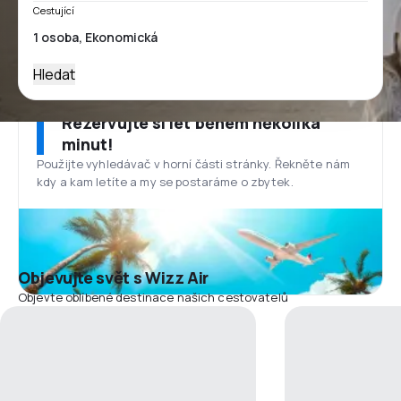
Cestující
Hledat
Rezervujte si let během několika
minut!
Použijte vyhledávač v horní části stránky. Řekněte nám
kdy a kam letíte a my se postaráme o zbytek.
Objevujte svět s Wizz Air
Objevte oblíbené destinace našich cestovatelů