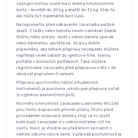
cestující mohou zvolit mezi dvěma hmotnostními
limity – levnější do 20 kg a dražší do 32 kg. Vždy to
ale může být maximálně šest kusů.
Nezapomeňte před odbavením zavazadlo pečlivě
sbalit. Z tašky nebo batohu nesmí odstávat žádné
šňůrky nebo přezky. Jestli s sebou berete spacák
nebo karimatku, ujistěte se, že jsou dobře
připevněny, aby během přepravy neodpadly. Můžete
například celek zabalit do igelitové fólie, kterou
pořídíte v domácích potřebách. Také můžete
registrované zavazadlo před přepravou u Wizz Air
obvázat popruhem či lankem
Přeprava sportovního náčiní a hudebních
instrumentů je povolena, nikoliv pak přeprava zvířat
(s výjimkou asistenčních psů).
Rozměry a hmotnost zavazadel u aerolinky WizzAir
jsou tímto dopravcem přesně určeny. Proto před
provedením rezervace letenky stojí za to zjistit,
kolik kusů zavazadel si s sebou můžeme vzít na
cestu. Navíc je vhodné se před letem seznámit s
celními zákony cílové země. V případě pochybností je