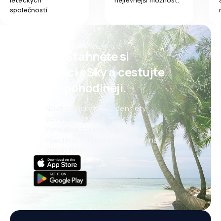
leteckých
nejlevnější možnost.
společností.
Psst! Stáhněte si
aplikaci eSky a cestujte
ještě pohodlněji.
Nové nabídky každý den: lety,
dovolené, eurovíkendy
Pohodlná správa rezervací
Všechno, na čem záleží, vždy na
dosah ruky!