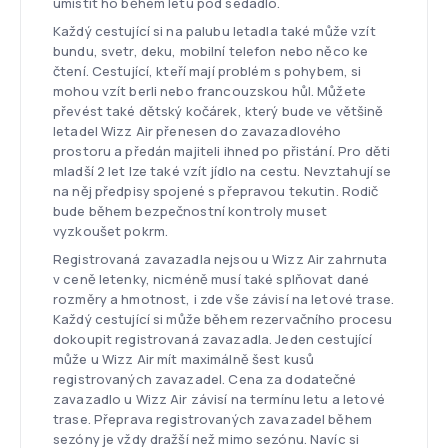
umístit ho během letu pod sedadlo.
Každý cestující si na palubu letadla také může vzít
bundu, svetr, deku, mobilní telefon nebo něco ke
čtení. Cestující, kteří mají problém s pohybem, si
mohou vzít berli nebo francouzskou hůl. Můžete
převést také dětský kočárek, který bude ve většině
letadel Wizz Air přenesen do zavazadlového
prostoru a předán majiteli ihned po přistání. Pro děti
mladší 2 let lze také vzít jídlo na cestu. Nevztahují se
na něj předpisy spojené s přepravou tekutin. Rodič
bude během bezpečnostní kontroly muset
vyzkoušet pokrm.
Registrovaná zavazadla nejsou u Wizz Air zahrnuta
v ceně letenky, nicméně musí také splňovat dané
rozměry a hmotnost, i zde vše závisí na letové trase.
Každý cestující si může během rezervačního procesu
dokoupit registrovaná zavazadla. Jeden cestující
může u Wizz Air mít maximálně šest kusů
registrovaných zavazadel. Cena za dodatečné
zavazadlo u Wizz Air závisí na termínu letu a letové
trase. Přeprava registrovaných zavazadel během
sezóny je vždy dražší než mimo sezónu. Navíc si