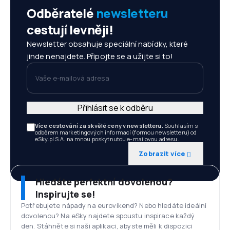
Odběratelé
newsletteru
cestují levněji!
Newsletter obsahuje speciální nabídky, které
jinde nenajdete. Připojte se a užijte si to!
Vaše e-mailová adresa
Přihlásit se k odběru
Více cestování za skvělé ceny v newsletteru.
Souhlasím s
odběrem marketingových informací (formou newsletteru) od
eSky.pl S.A. na mnou poskytnutou e-mailovou adresu.
Zobrazit více
Hledáte perfektní dovolenou?
Inspirujte se!
Potřebujete nápady na eurovíkend? Nebo hledáte ideální
dovolenou? Na eSky najdete spoustu inspirace každý
den. Stáhněte si naši aplikaci, abyste měli k dispozici