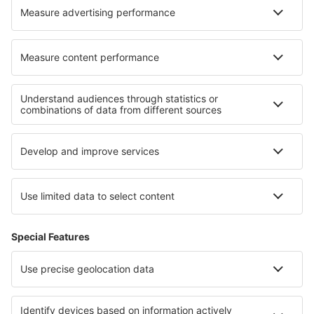
KLM
O eSky
Všeobecné podmínky
Moje rezervace
Politika ochrany soukromí
Podpora a kontakt
Země
Mezinárodní web-stránky
eSky.eu
eSky.com
eDestinos.com