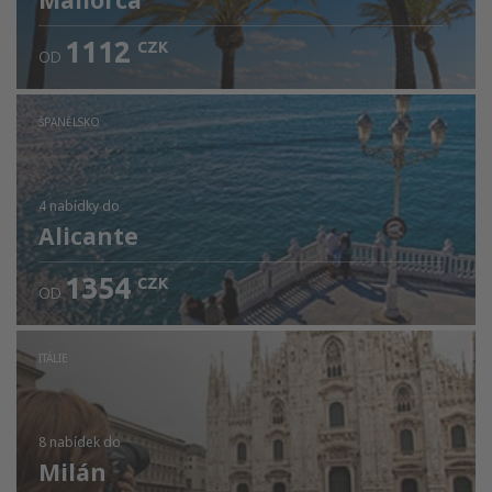
Mallorca
1112
CZK
OD
ŠPANĚLSKO
4 nabídky
do
Alicante
1354
CZK
OD
ITÁLIE
8 nabídek
do
Milán