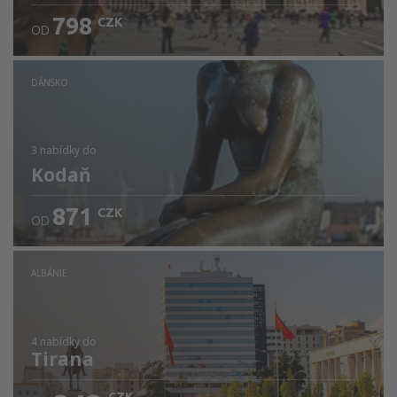
798
CZK
OD
DÁNSKO
3 nabídky
do
Kodaň
871
CZK
OD
ALBÁNIE
4 nabídky
do
Tirana