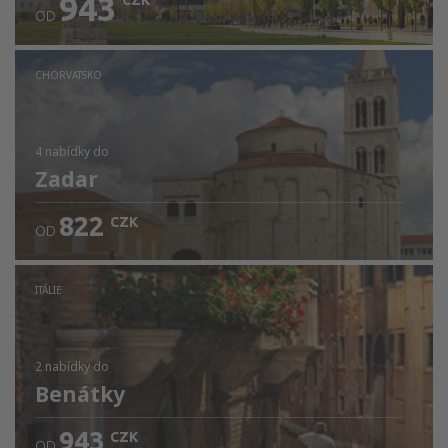
943
CZK
OD
CHORVATSKO
4 nabídky
do
Zadar
822
CZK
OD
ITÁLIE
2 nabídky
do
Benátky
943
CZK
OD