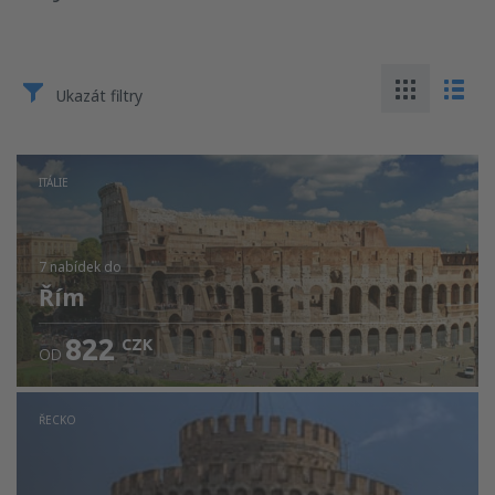
Ukazát filtry
ITÁLIE
7 nabídek
do
Řím
822
CZK
OD
ŘECKO