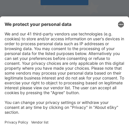
Stáhněte si naši aplikaci
a plánujte své cesty
pohodlně
Naplánujte si cestu
Letenky
Eurovíkend