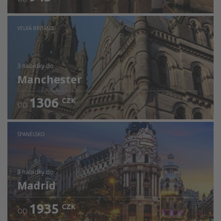
VELKÁ BRITÁNIE
3 nabídky
do
Manchester
1306
CZK
OD
ŠPANĚLSKO
3 nabídky
do
Madrid
1935
CZK
OD