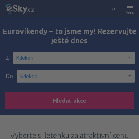
Menu
Eurovíkendy – to jsme my! Rezervujte
ještě dnes
Z
Do
Hledat akce
Vyberte si letenku za atraktivní cenu