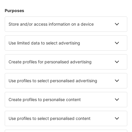
Dovolená
Ubytování
Let+Hotel
Hotely
Transfery
Sportovní události
Přečtěte si více
Garance nejnižší ceny
Mobilní aplikace
Letecké společnosti
Ryanair
Wizz Air
easyJet
Lufthansa