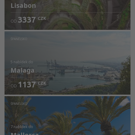
Lisabon
3337
CZK
OD
ŠPANĚLSKO
5 nabídek
do
Malaga
1137
CZK
OD
ŠPANĚLSKO
7 nabídek
do