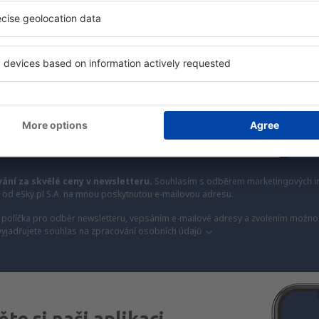
méně
y, dovolené, eurovíkendy - získejte informace o j
akčních letenkách dříve než kdokoli jiný.
láme jen to nejlepší, máte naše čestné cestovate
Z
vání za skvělé ceny v newsletteru.
Souhlasím s odběrem marketingových i
) od eSky.pl S.A. na mnou poskytnutou e-mailovou adresu.
políčka pro odběr newsletteru, vepsáním e-mailové adresy a zvolením možnos
vyjadřujete souhlas na zpracování osobních údajů