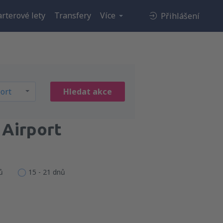
rterové lety
Transfery
Více
Přihlášení
Hledat akce
 Airport
ů
15 - 21 dnů