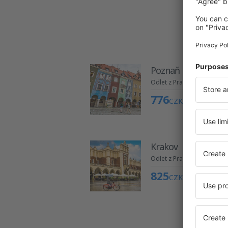
Poznaň
Odlet z Prahy
776
CZK
Krakov
Odlet z Prahy
825
CZK