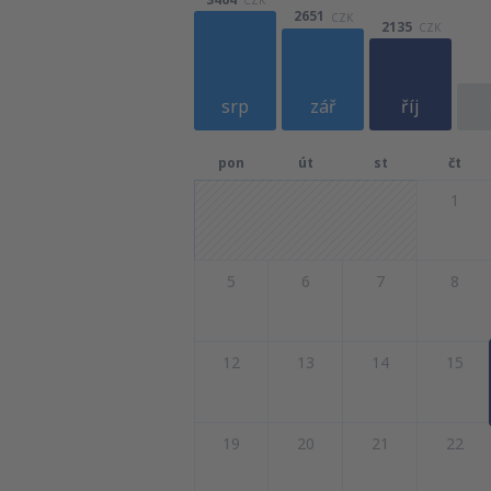
2651
CZK
2135
CZK
srp
zář
říj
pon
út
st
čt
1
5
6
7
8
12
13
14
15
19
20
21
22