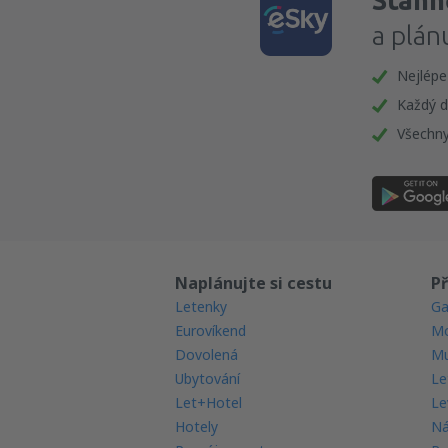
Stáhně
a plán
Nejlépe
Každý d
Všechny
Naplánujte si cestu
Př
Letenky
Ga
Eurovíkend
Mo
Dovolená
Mu
Ubytování
Le
Let+Hotel
Le
Hotely
Ná