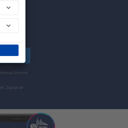
edinečných
lské!
apsat se
nformací (formou
ti „Zapsat se“