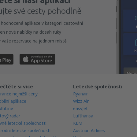
te si naši aplikaci
ujte své cesty pohodlně
 hodnocená aplikace v kategorii cestování
en nové nabídky na dosah ruky
 vaše rezervace na jednom místě
ečtěte si více
Letecké společnosti
rance nejnižší ceny
Ryanair
bilní aplikace
Wizz Air
ltiLine
easyJet
tový radar
Lufthansa
vné letecké společnosti
KLM
rodní letecké společnosti
Austrian Airlines