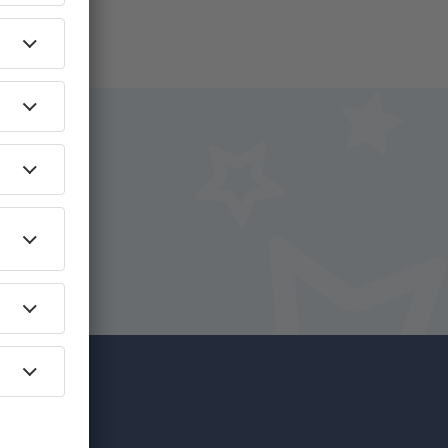
na
íce za