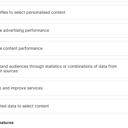
Ukaž více akcí
Šetřete čas a peníze.
Rezervujte si Let+Hotel 
eSky.cz!
Klikněte sem
atelé newsletteru cestují v