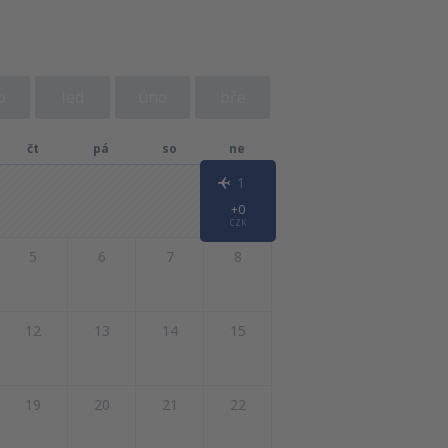
o
led
úno
bře
čt
pá
so
ne
1
+0
CZK
5
6
7
8
12
13
14
15
19
20
21
22