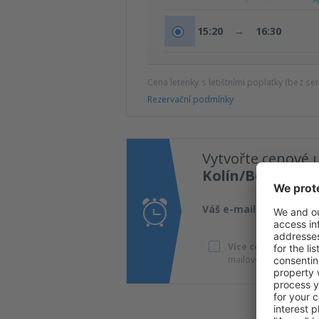
15:20
→
16:30
Cena letenky s letištními poplatky (bez se
Rezervační podmínky
Vytvořte cenové 
Kolín/Bonn Airp
Váš e-mail
Více cestování za s
mailovou adresu.