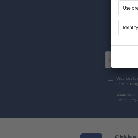
Levné let
Posí
Více cesto
newsletteru
Zaznačením 
(současně) 