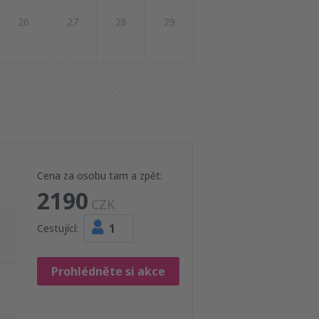
26
27
28
29
Cena za osobu tam a zpět:
2190
CZK
1
Cestující:
Prohlédněte si akce