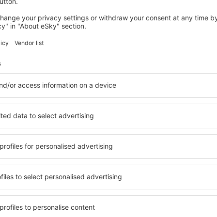
Našli jsme pro Vás další akce
Gdańsk
Odlet z Prahy
825
CZK
Brusel
Odlet z Prahy
873
CZK