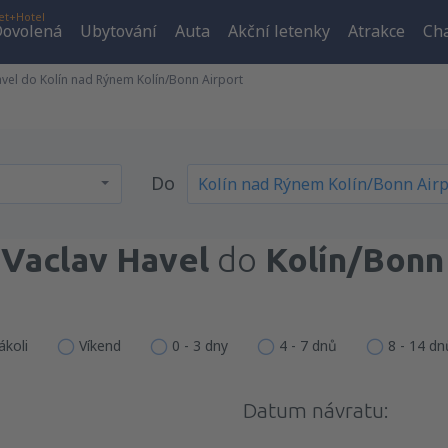
et+Hotel
ovolená
Ubytování
Auta
Akční letenky
Atrakce
Cha
avel do Kolín nad Rýnem Kolín/Bonn Airport
Do
 Vaclav Havel
do
Kolín/Bonn
ákoli
Víkend
0 - 3 dny
4 - 7 dnů
8 - 14 dn
Datum návratu: