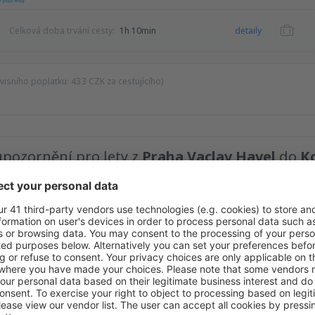
Celková doba trvání cesty:
1h 10min
detaily
rvisního poplatku:
433
CZK
za cestujícího)
upozornění pro lety z
Praha Vaclav Havel
do
K
ort!
Maximální cena
CZ
kvělé ceny v newsletteru.
Souhlasím s odběrem marketingových informací od