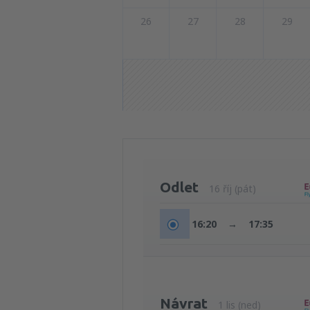
26
27
28
29
Odlet
16 říj (pát)
16:20
→
17:35
Návrat
1 lis (ned)