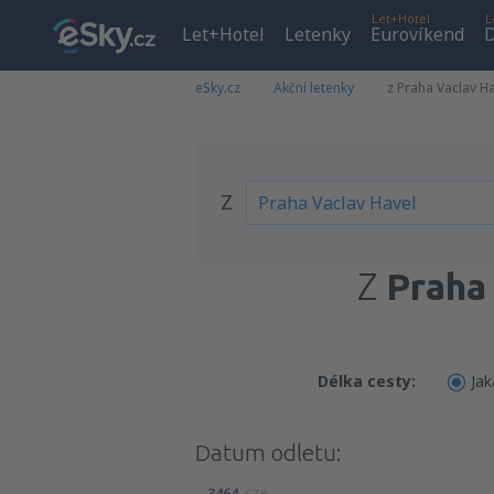
Let+Hotel
L
Let+Hotel
Letenky
Eurovíkend
D
eSky.cz
Akční letenky
z Praha Vaclav H
Z
Z
Praha
Délka cesty:
Jak
Datum odletu:
3464
CZK