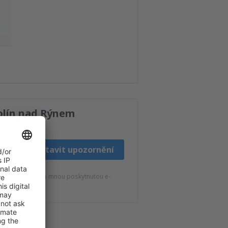
olín nad Rýnem
Nastavit upozornění
K
 eSky.pl S.A. na mnou poskytnutou e-