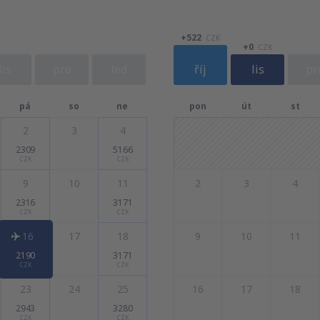
+522
CZK
+0
CZK
lis
pro
led
říj
lis
pr
pá
so
ne
pon
út
st
2
3
4
2309
5166
CZK
CZK
9
10
11
2
3
4
2316
3171
CZK
CZK
16
17
18
9
10
11
2190
3171
CZK
CZK
23
24
25
16
17
18
2943
3280
CZK
CZK