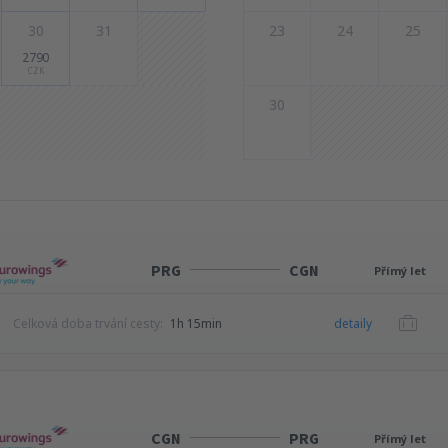
30
31
23
24
25
2790
CZK
30
PRG
CGN
Přímý let
Celková doba trvání cesty:
1h 15min
detaily
CGN
PRG
Přímý let