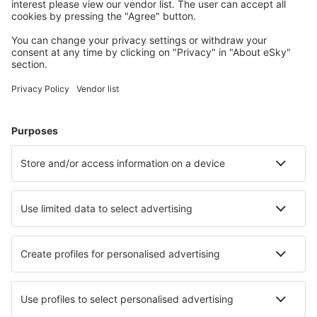
Naplánujte si cestu
Letenky
Eurovíkend
Dovolená
Ubytování
Let+Hotel
Hotely
Transfery
Sportovní události
Přečtěte si více
Garance nejnižší ceny
Mobilní aplikace