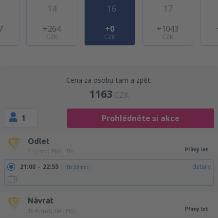
14
16
17
7
+264
+0
+1043
CZK
CZK
CZK
Cena za osobu tam a zpět:
1163
CZK
1
Prohlédněte si akce
Odlet
Přímý let
3 říj (sob)
PRG - TIA
21:00
22:55
detaily
1h 55min
Návrat
Přímý let
16 říj (pát)
TIA - PRG