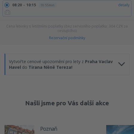
08:20
10:15
detaily
1h 55min
Cena letenky s letištními poplatky (bez servisního poplatku:
304
CZK
za
cestujícího)
Rezervační podmínky
Vytvořte cenové upozornění pro lety z
Praha Vaclav
Havel
do
Tirana Nënë Tereza!
Našli jsme pro Vás další akce
Poznaň