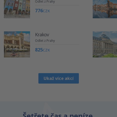
Odlet z Prahy
776
CZK
Krakov
Odlet z Prahy
825
CZK
Ukaž více akcí
Šetřete čas a peníze.