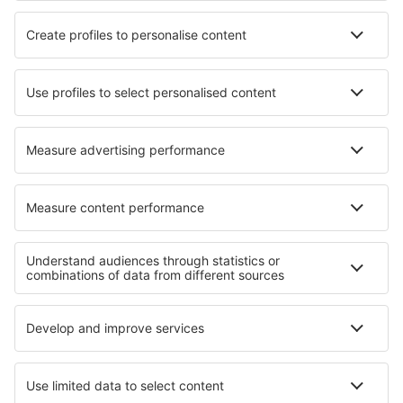
Letecké společnosti
Ryanair
Wizz Air
easyJet
Lufthansa
KLM
O eSky
Všeobecné podmínky
Moje rezervace
Politika ochrany soukromí
Podpora a kontakt