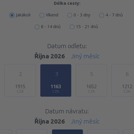
Délka cesty:
Jakákoli
Víkend
0 - 3 dny
4 - 7 dnů
8 - 14 dnů
15 - 21 dnů
Datum odletu:
Října 2026
Jiný měsíc
2
3
5
6
1915
1163
1652
1212
CZK
CZK
CZK
CZK
Datum návratu:
Října 2026
Jiný měsíc