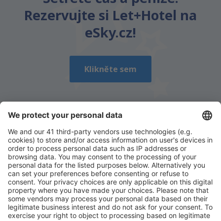
Rezervujte si Let+Hotel na
eSky.cz!
Klikněte sem
Stáhněte si naši aplikaci
a plánujte své cesty
pohodlně