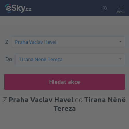
Menu
Z
Do
Hledat akce
Z
Praha Vaclav Havel
do
Tirana Nënë
Tereza