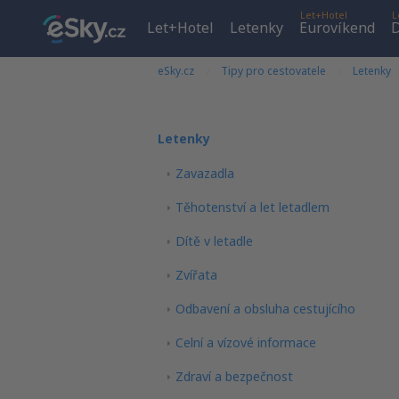
Let+Hotel
L
Let+Hotel
Letenky
Eurovíkend
D
eSky.cz
Tipy pro cestovatele
Letenky
Letenky
Zavazadla
Těhotenství a let letadlem
Dítě v letadle
Zvířata
Odbavení a obsluha cestujícího
Celní a vízové informace
Zdraví a bezpečnost