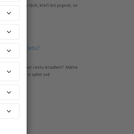
o lidí, zejména těch, kteří letí poprvé, se
m plánování letu?
 levně naplánovat cestu letadlem? Máme
ných tipů, jak si splnit své
y sekci Ak
alší