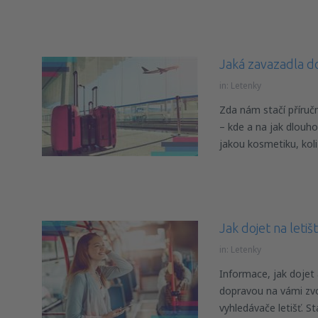
Jaká zavazadla do
in:
Letenky
Zda nám stačí příručn
– kde a na jak dlouho
jakou kosmetiku, koli
Jak dojet na letiš
in:
Letenky
Informace, jak dojet
dopravou na vámi zvo
vyhledávače letišť. St