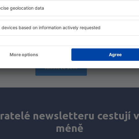
Šetřete čas a peníze.
Rezervujte si Let+Hotel 
eSky.cz!
Klikněte sem
atelé newsletteru cestují v
méně