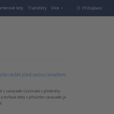
rterové lety
Transfery
Více
Přihlášení
usíte vědět před cestou letadlem
t v zavazadle Cestování s předměty
a hořlavé látky v příručním zavazadle je
í