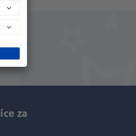
na
íce za