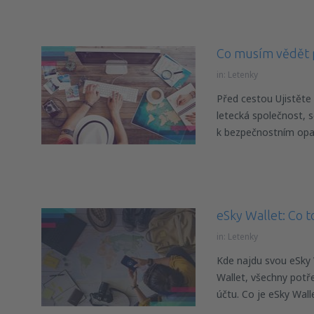
Co musím vědět 
in:
Letenky
Před cestou Ujistěte
letecká společnost, 
k bezpečnostním op
eSky Wallet: Co to
in:
Letenky
Kde najdu svou eSky 
Wallet, všechny pot
účtu. Co je eSky Wall