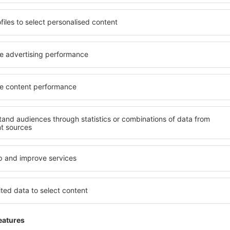
zjistili jsme, že mnoh
obléká do podmínek l
Jak ušetřit běhe
in:
Letenky
Hledáte způsob, jak
pro vás několik užiteč
cestovatelské sny dík
1
2
3
D