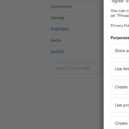
Let+Hotel
Hotely
Pojištění
Auta
Jachty