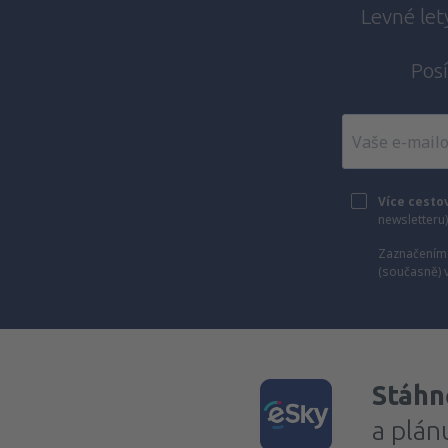
Levné let
Posí
Více cesto
newsletteru
Zaznačením 
(současně) 
Stáhně
a plán