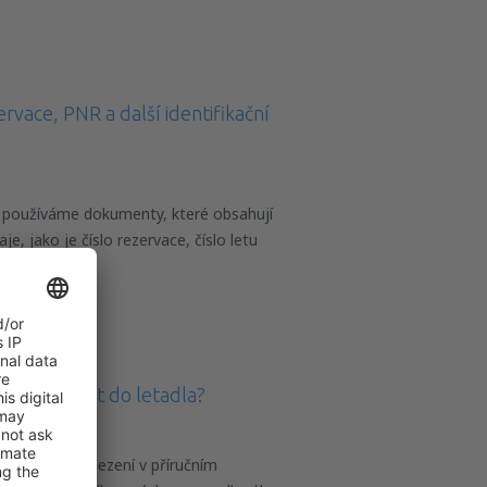
zervace, PNR a další identifikační
 používáme dokumenty, které obsahují
aje, jako je číslo rezervace, číslo letu
r N
si mohu vzít do letadla?
vovat bez omezení v příručním