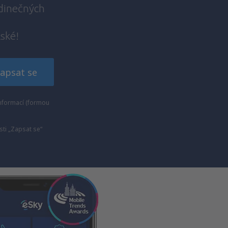
edinečných
lské!
apsat se
nformací (formou
ti „Zapsat se“