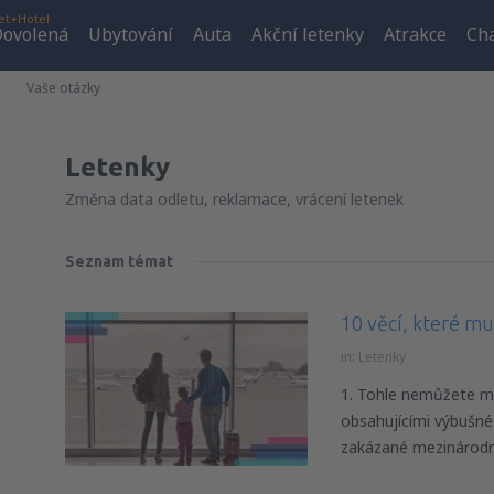
et+Hotel
ovolená
Ubytování
Auta
Akční letenky
Atrakce
Cha
Vaše otázky
Letenky
Změna data odletu, reklamace, vrácení letenek
Seznam témat
10 věcí, které m
in:
Letenky
1. Tohle nemůžete mí
obsahujícími výbušné 
zakázané mezinárodn