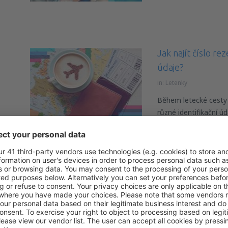
Jak najít číslo re
údaje?
in:
Letenky
Během letecké cesty
různé identifikační úd
nebo PNR (Passenge
Jakou kosmetiku 
in:
Letenky
Kosmetiku lze přepra