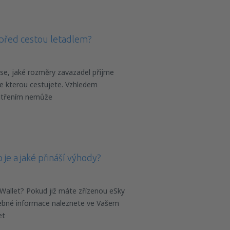
před cestou letadlem?
 se, jaké rozměry zavazadel přijme
se kterou cestujete. Vzhledem
atřením nemůže
 je a jaké přináší výhody?
Wallet? Pokud již máte zřízenou eSky
řebné informace naleznete ve Vašem
et