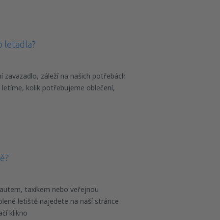
 letadla?
í zavazadlo, záleží na našich potřebách
 letíme, kolik potřebujeme oblečení,
tě?
 autem, taxíkem nebo veřejnou
lené letiště najedete na naší stránce
ačí klikno