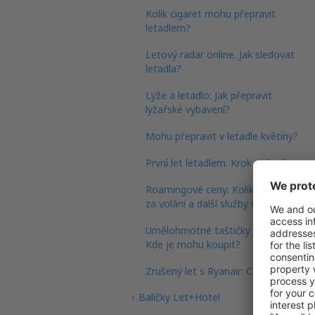
Kolik cigaret mohu přepravit
letadlem?
Letový radar online. Jak sledovat
letadla?
Lyže a letadlo: Jak přepravit
lyžařské vybavení?
Mohu přepravit v letadle květiny?
První let letadlem. Krok za krokem
Roamingové ceny: Kolik zaplatíme
za volání a další služby v zahraničí?
Umělohmotné taštičky do letadla.
Kde je mohu koupit?
Zrušený let s Ryanair: Co dělat?
Balíčky Let+Hotel