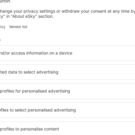
zavazadle, tedy tom,
prostoru. V příručním
Jak probíhá odbav
in:
Letenky
Po rezervaci letenky 
přesměruje k online 
doplnit označená polí
Jak se obléci do l
in:
Letenky
Tato otázka se může 