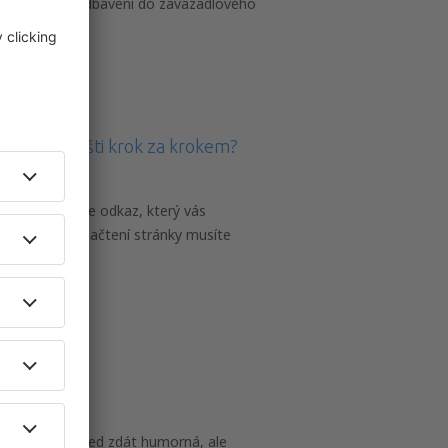
 které jde k odbavení do zavazadlového
 zavazadle
ení na letišti krok za krokem?
u eSky obdržíte odkaz, který vás
odbavení. Po načtení stránky musíte
čka údaji
etadla?
na první pohled zdát humorná, ale