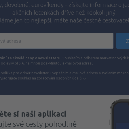
y, dovolené, eurovíkendy - získejte informace o j
akčních letenkách dříve než kdokoli jiný.
láme jen to nejlepší, máte naše čestné cestovate
Z
vání za skvělé ceny v newsletteru.
Souhlasím s odběrem marketingových i
) od eSky.pl S.A. na mnou poskytnutou e-mailovou adresu.
políčka pro odběr newsletteru, vepsáním e-mailové adresy a zvolením možnos
vyjadřujete souhlas na zpracování osobních údajů
te si naši aplikaci
ujte své cesty pohodlně