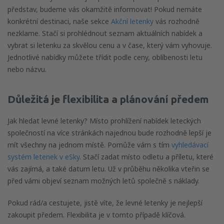
představ, budeme vás okamžitě informovat! Pokud nemáte
konkrétní destinaci, naše sekce
Akční letenky
vás rozhodně
nezklame. Stačí si prohlédnout seznam aktuálních nabídek a
vybrat si letenku za skvělou cenu a v čase, který vám vyhovuje.
Jednotlivé nabídky můžete třídit podle ceny, oblíbenosti letu
nebo názvu.
Důležitá je flexibilita a plánování předem
Jak hledat levné letenky? Místo prohlížení nabídek leteckých
společností na více stránkách najednou bude rozhodně lepší je
mít všechny na jednom místě. Pomůže vám s tím
vyhledávací
systém letenek v eSky.
Stačí zadat místo odletu a příletu, které
vás zajímá, a také datum letu. Už v průběhu několika vteřin se
před vámi objeví seznam možných letů společně s náklady.
Pokud rád/a cestujete, jistě víte, že levné letenky je nejlepší
zakoupit předem. Flexibilita je v tomto případě klíčová.