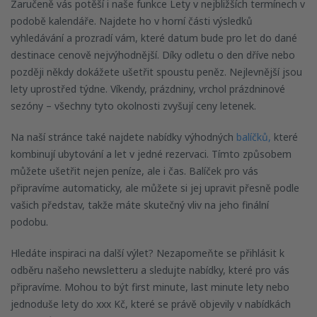
Zaručeně vás potěší i naše funkce Lety v nejbližších termínech v
podobě kalendáře. Najdete ho v horní části výsledků
vyhledávání a prozradí vám, které datum bude pro let do dané
destinace cenově nejvýhodnější. Díky odletu o den dříve nebo
později někdy dokážete ušetřit spoustu peněz. Nejlevnější jsou
lety uprostřed týdne. Víkendy, prázdniny, vrchol prázdninové
sezóny – všechny tyto okolnosti zvyšují ceny letenek.
Na naší stránce také najdete nabídky výhodných
balíčků,
které
kombinují ubytování a let v jedné rezervaci. Tímto způsobem
můžete ušetřit nejen peníze, ale i čas. Balíček pro vás
připravíme automaticky, ale můžete si jej upravit přesně podle
vašich představ, takže máte skutečný vliv na jeho finální
podobu.
Hledáte inspiraci na další výlet? Nezapomeňte se přihlásit k
odběru našeho newsletteru a sledujte nabídky, které pro vás
připravíme. Mohou to být first minute, last minute lety nebo
jednoduše lety do xxx Kč, které se právě objevily v nabídkách