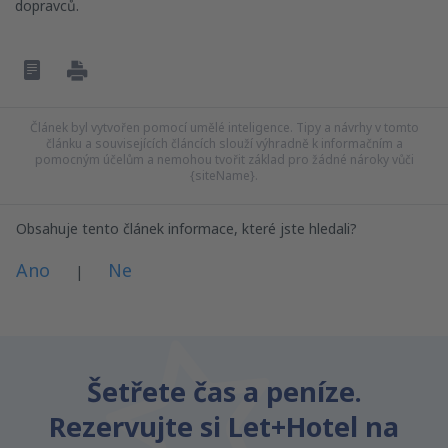
dopravců.
Článek byl vytvořen pomocí umělé inteligence. Tipy a návrhy v tomto
článku a souvisejících článcích slouží výhradně k informačním a
pomocným účelům a nemohou tvořit základ pro žádné nároky vůči
{siteName}.
Obsahuje tento článek informace, které jste hledali?
Ano
Ne
|
Myslím, že tenhle článek:
Je nejasný
Šetřete čas a peníze.
Obsahuje nepřesné informace
Rezervujte si Let+Hotel na
Nevyčerpává téma
Je moc dlouhý