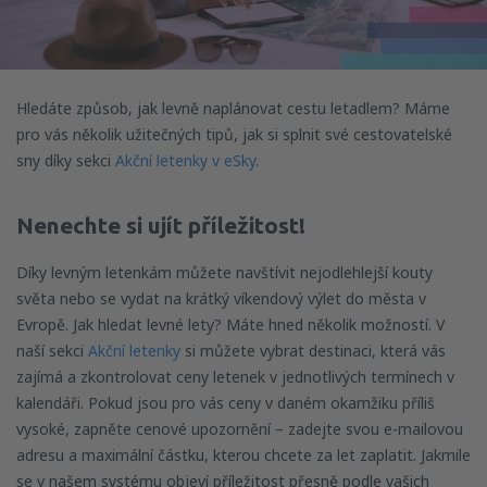
Hledáte způsob, jak levně naplánovat cestu letadlem? Máme
pro vás několik užitečných tipů, jak si splnit své cestovatelské
sny díky sekci
Akční letenky v eSky.
Nenechte si ujít příležitost!
Díky levným letenkám můžete navštívit nejodlehlejší kouty
světa nebo se vydat na krátký víkendový výlet do města v
Evropě. Jak hledat levné lety? Máte hned několik možností. V
naší sekci
Akční letenky
si můžete vybrat destinaci, která vás
zajímá a zkontrolovat ceny letenek v jednotlivých termínech v
kalendáři. Pokud jsou pro vás ceny v daném okamžiku příliš
vysoké, zapněte cenové upozornění – zadejte svou e-mailovou
adresu a maximální částku, kterou chcete za let zaplatit. Jakmile
se v našem systému objeví příležitost přesně podle vašich