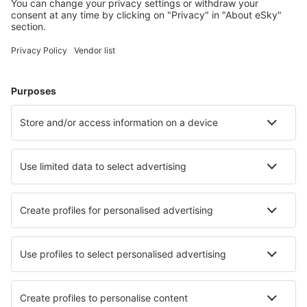
Naplánujte si cestu
Letenky
Eurovíkend
Dovolená
Ubytování
Let+Hotel
Hotely
Transfery
Sportovní události
Přečtěte si více
Garance nejnižší ceny
Mobilní aplikace
Letecké společnosti
Ryanair