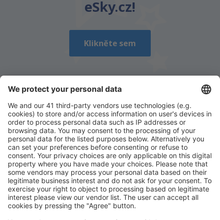
eSky.cz!
Odeslat
Klikněte sem
Stáhněte si naši aplikaci
a plánujte své cesty
pohodlně