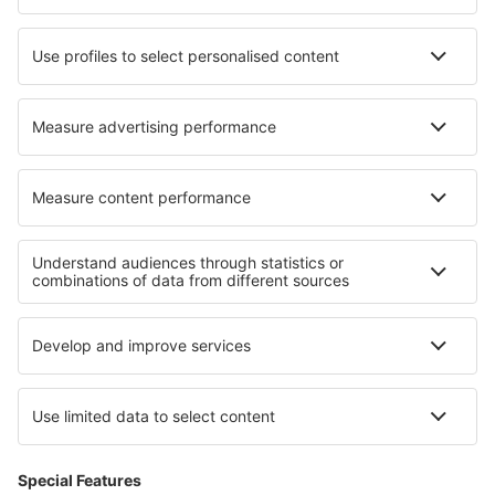
Wizz Air
easyJet
Lufthansa
KLM
O eSky
Všeobecné podmínky
Moje rezervace
Politika ochrany soukromí
Podpora a kontakt