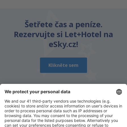
Šetřete čas a peníze.
Rezervujte si Let+Hotel na
eSky.cz!
Klikněte sem