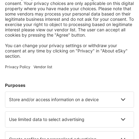
Stáhněte si naši aplikaci
a plánujte své cesty
pohodlně
Naplánujte si cestu
Letenky
Eurovíkend
Dovolená
Ubytování
Let+Hotel
Hotely
Transfery
Sportovní události