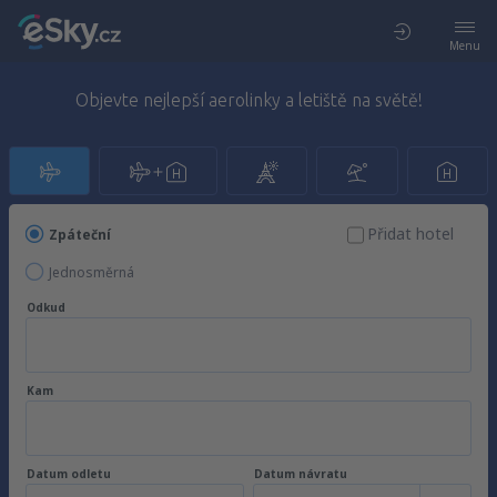
Menu
Objevte nejlepší aerolinky a letiště na světě!
Přidat hotel
Zpáteční
Jednosměrná
Odkud
Kam
Datum odletu
Datum návratu