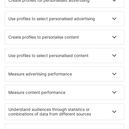
Přečtěte si více
Garance nejnižší ceny
Mobilní aplikace
Letecké společnosti
Ryanair
Wizz Air
easyJet
Lufthansa
KLM
O eSky
Všeobecné podmínky
Moje rezervace
Politika ochrany soukromí
Podpora a kontakt