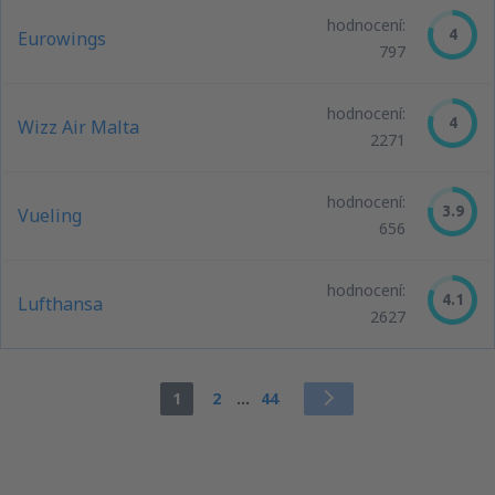
hodnocení:
4
Eurowings
797
hodnocení:
4
Wizz Air Malta
2271
hodnocení:
3.9
Vueling
656
hodnocení:
4.1
Lufthansa
2627
1
2
...
44