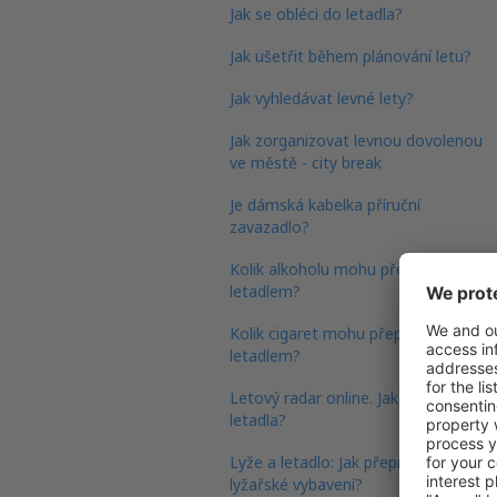
Jak se obléci do letadla?
Jak ušetřit během plánování letu?
Jak vyhledávat levné lety?
Jak zorganizovat levnou dovolenou
ve městě - city break
Je dámská kabelka příruční
zavazadlo?
Kolik alkoholu mohu převézt
letadlem?
Kolik cigaret mohu přepravit
letadlem?
Letový radar online. Jak sledovat
letadla?
Lyže a letadlo: Jak přepravit
lyžařské vybavení?