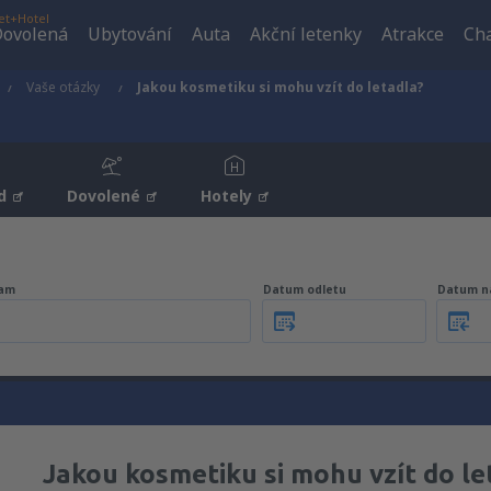
et+Hotel
ovolená
Ubytování
Auta
Akční letenky
Atrakce
Cha
Vaše otázky
Jakou kosmetiku si mohu vzít do letadla?
d
Dovolené
Hotely
am
Datum odletu
Datum n
Jakou kosmetiku si mohu vzít do le