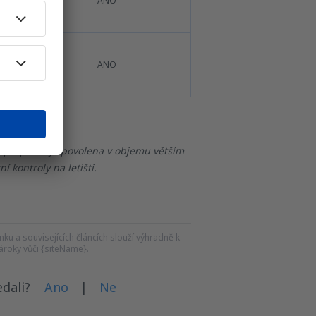
ANO*
ANO
ANO*
ANO
ch přeprava je povolena v objemu větším
í kontroly na letišti.
ku a souvisejících článcích slouží výhradně k
roky vůči {siteName}.
dali?
Ano
|
Ne