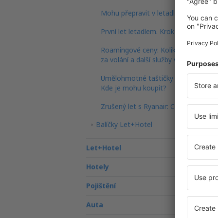
Mohu přepravit v letadle květiny?
První let letadlem. Krok za krokem
Roamingové ceny: Kolik zaplatíme
za volání a další služby v zahraničí?
Umělohmotné taštičky do letadla.
Kde je mohu koupit?
Zrušený let s Ryanair: Co dělat?
Balíčky Let+Hotel
Let+Hotel
Hotely
Pojištění
Auta