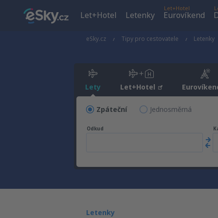
Let+Hotel
L
Let+Hotel
Letenky
Eurovíkend
D
eSky.cz
Tipy pro cestovatele
Letenky
Lety
Let+Hotel
Eurovíken
Zpáteční
Jednosměrná
Odkud
K
Letenky