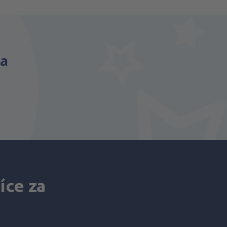
na
íce za