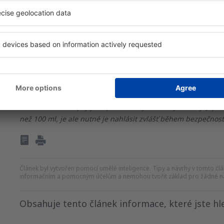
Tekuté řasenky
Gely a laky na vlasy
* Tekutiny lze přepravovat v nádobce do 100 ml,
**
Pozor! Oční kapky jsou považovány za nezbytné léky. Jeji
než 100 ml, je ale nutné je nahlásit zvlášť během bezpečnostn
Článek byl vytvořen pomocí umělé inteligence. Tipy a návrhy v tomto člán
informačním a pomocným účelům a nemohou tvořit základ pro žádné ná
Obsahuje tento článek informace, které jste hle