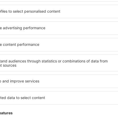
Odličovače, pleťové vody, pleťová mléka
Roztoky na kontaktní čočky
Tekuté lesky na rty
Šampóny, kondicionéry, mýdla a gely