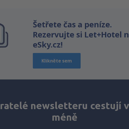
Myslím, že tenhle článek:
Je nejasný
Šetřete čas a peníze.
Obsahuje nepřesné informace
Nevyčerpává téma
Rezervujte si Let+Hotel 
Je moc dlouhý
eSky.cz!
Odeslat
Klikněte sem
atelé newsletteru cestují v
méně