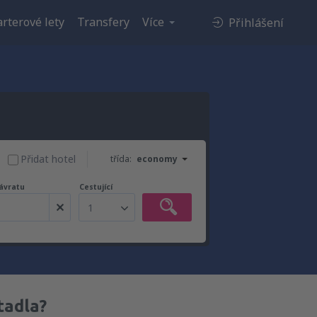
rterové lety
Transfery
Více
Přihlášení
Přidat hotel
třída:
economy
ávratu
Cestující
1
tadla?