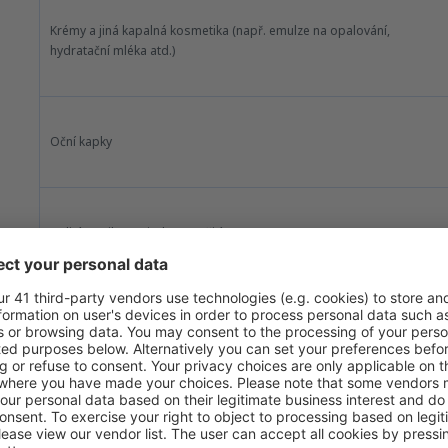
Krémy a jiná kapalná kosmetika (např. emulze na opalování,
hydratační mléka atd.)
Oční kapky
Holicí strojky (na jedno použití)
Tekuté mýdlo
Laky na nehty a odlakovače (kromě hořlavých)