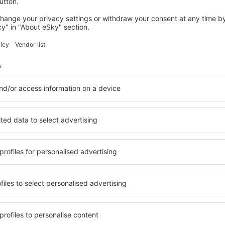
Oleje do koupele, hydratační substance
Kryté holicí strojky a břitvy (s výjimkou holicích strojků na jedno použit
s ostřím v krytu)
Zubní pasty, ústní vody
Pilníky na nehty
Podklady pod make-up