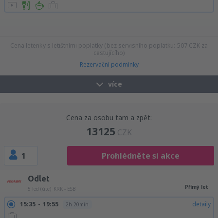
03:55
08:15
detaily
6h 20min
19:00
18:30
detaily
25h 30min
19:55
18:30
detaily
24h 35min
21:40
18:30
detaily
22h 50min
23:10
18:30
detaily
21h 20min
23:55
18:30
detaily
20h 35min
Cena letenky s letištními poplatky (bez servisního poplatku:
507
CZK
za
cestujícího)
Rezervační podmínky
více
Cena za osobu tam a zpět:
13125
CZK
1
Prohlédněte si akce
Odlet
Přímý let
5 led (úte)
KRK - ESB
15:35
19:55
detaily
2h 20min