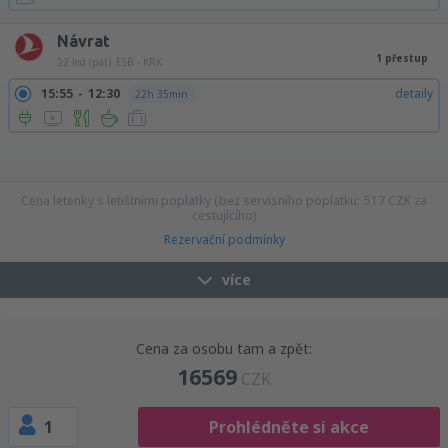
Návrat
1 přestup
22 led (pát)
ESB - KRK
15:55
12:30
detaily
22h 35min
17:55
12:30
detaily
20h 35min
19:00
12:30
detaily
19h 30min
19:55
12:30
detaily
18h 35min
21:40
12:30
detaily
16h 50min
23:10
12:30
detaily
15h 20min
23:55
12:30
detaily
14h 35min
Cena letenky s letištními poplatky (bez servisního poplatku:
517
CZK
za
cestujícího)
Rezervační podmínky
více
Cena za osobu tam a zpět:
16569
CZK
1
Prohlédněte si akce