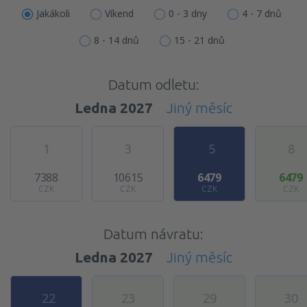
Jakákoli
Víkend
0 - 3 dny
4 - 7 dnů
8 - 14 dnů
15 - 21 dnů
Datum odletu:
Ledna 2027
Jiný měsíc
1
3
5
8
7388
10615
6479
6479
CZK
CZK
CZK
CZK
Datum návratu:
Ledna 2027
Jiný měsíc
22
23
29
30