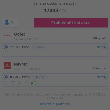
Cena za osobu tam a zpět:
17403
CZK
1
Prohlédněte si akce
Odlet
Přímý let
5 led (úte)
KRK - ESB
15:35
19:55
detaily
2h 20min
Návrat
1 přestup
22 led (pát)
ESB - KRK
03:20
11:10
detaily
33h 50min
Cena letenky s letištními poplatky (bez servisního poplatku:
517
CZK
za
cestujícího)
Rezervační podmínky