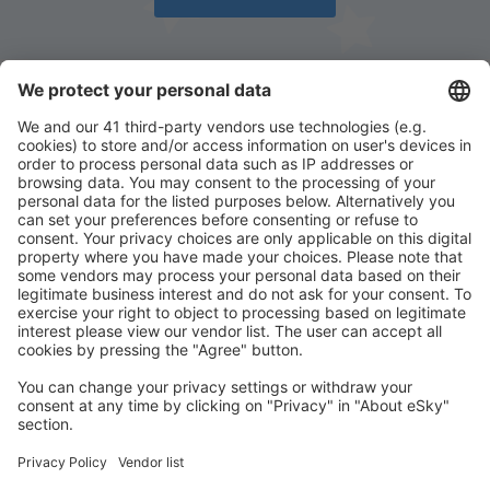
Stáhněte si naši aplikaci
a plánujte své cesty
pohodlně
Naplánujte si cestu
Letenky
Eurovíkend