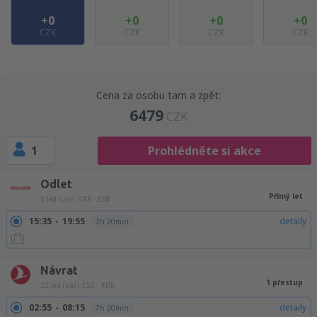
+0
+0
+0
+0
CZK
CZK
CZK
CZK
Cena za osobu tam a zpět:
6479
CZK
1
Prohlédněte si akce
Odlet
Přímý let
5 led (úte)
KRK - ESB
15:35
19:55
detaily
2h 20min
Návrat
1 přestup
22 led (pát)
ESB - KRK
02:55
08:15
detaily
7h 20min