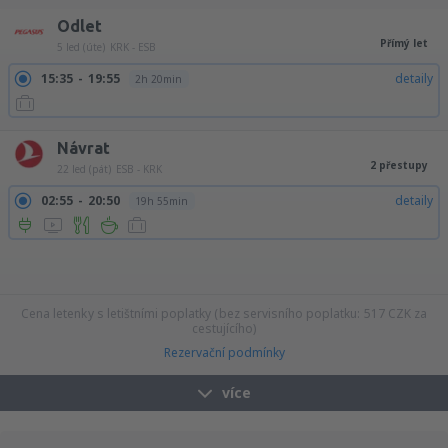
Odlet
Přímý let
5 led (úte)
KRK - ESB
15:35
19:55
detaily
2h 20min
Návrat
2 přestupy
22 led (pát)
ESB - KRK
02:55
20:50
detaily
19h 55min
03:55
20:50
detaily
18h 55min
08:55
20:50
detaily
13h 55min
10:40
20:50
detaily
12h 10min
10:55
20:50
detaily
11h 55min
11:55
20:50
detaily
10h 55min
13:55
20:50
detaily
8h 55min
14:55
20:50
detaily
7h 55min
Cena letenky s letištními poplatky (bez servisního poplatku:
517
CZK
za
cestujícího)
Rezervační podmínky
více