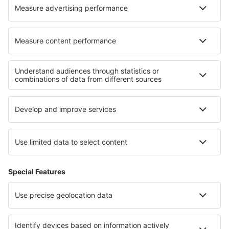
KLM
O eSky
Všeobecné podmínky
Moje rezervace
Politika ochrany soukromí
Podpora a kontakt
Země
Mezinárodní web-stránky
eSky.eu
eSky.com
eDestinos.com