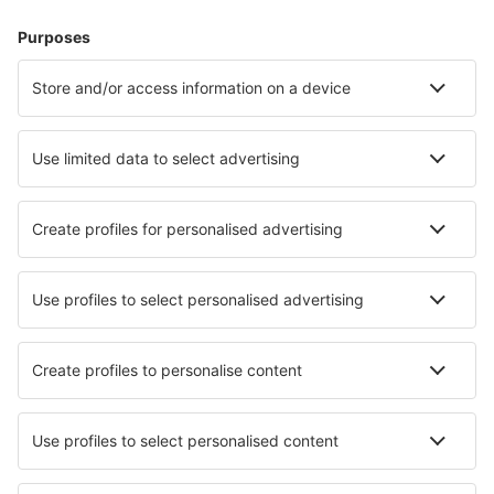
Dovolená
Ubytování
Let+Hotel
Hotely
Transfery
Sportovní události
Přečtěte si více
Garance nejnižší ceny
Mobilní aplikace
Letecké společnosti
Ryanair
Wizz Air
easyJet
Lufthansa