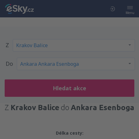
Menu
Z
Do
Hledat akce
Z
Krakov Balice
do
Ankara Esenboga
Délka cesty: