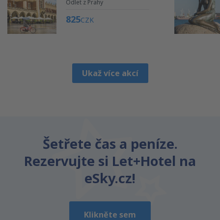
Odlet z Prahy
825
CZK
Ukaž více akcí
Šetřete čas a peníze.
Rezervujte si Let+Hotel na
eSky.cz!
Klikněte sem