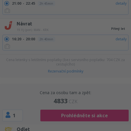
21:00
22:45
detaily
2h 45min
Návrat
Přímý let
19 říj (pon)
MAN - KRK
16:20
20:00
detaily
2h 40min
Cena letenky s letištními poplatky (bez servisního poplatku:
704
CZK
za
cestujícího)
Rezervační podmínky
Cena za osobu tam a zpět:
4833
CZK
1
Prohlédněte si akce
Odlet