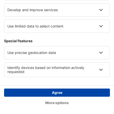
1 přestup
19 říj (pon)
MAN - KRK
11:10
23:30
detaily
11h 20min
Cena letenky s letištními poplatky (bez servisního poplatku:
749
CZK
za
cestujícího)
Rezervační podmínky
Cena za osobu tam a zpět:
5317
CZK
1
Prohlédněte si akce
Odlet
Přímý let
16 říj (pát)
KRK - MAN
21:50
23:30
detaily
2h 40min