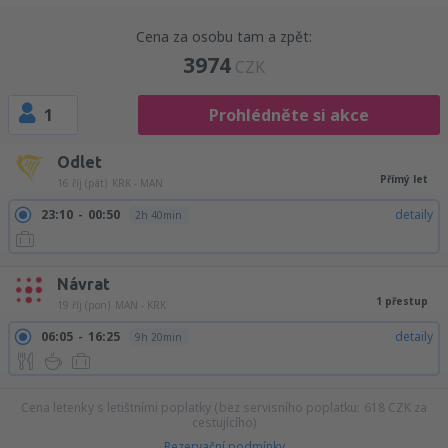
Cena za osobu tam a zpět:
3974
CZK
1
Prohlédněte si akce
Odlet
Přímý let
16 říj (pát)
KRK - MAN
23:10
00:50
detaily
2h 40min
Návrat
1 přestup
19 říj (pon)
MAN - KRK
06:05
16:25
detaily
9h 20min
Cena letenky s letištními poplatky (bez servisního poplatku:
618
CZK
za
cestujícího)
Rezervační podmínky