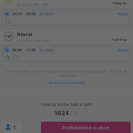
Přímý let
16 říj (pát)
KRK - MAN
23:10
00:50
detaily
2h 40min
Návrat
1 přestup
19 říj (pon)
MAN - KRK
06:00
11:45
detaily
4h 45min
Cena letenky s letištními poplatky (bez servisního poplatku:
704
CZK
za
cestujícího)
Rezervační podmínky
Cena za osobu tam a zpět:
5024
CZK
1
Prohlédněte si akce