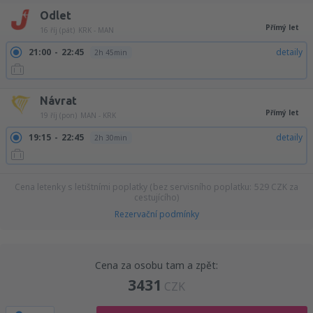
Odlet
Přímý let
16 říj (pát)
KRK - MAN
21:00
22:45
detaily
2h 45min
Návrat
Přímý let
19 říj (pon)
MAN - KRK
19:15
22:45
detaily
2h 30min
Cena letenky s letištními poplatky (bez servisního poplatku:
529
CZK
za
cestujícího)
Rezervační podmínky
Cena za osobu tam a zpět:
3431
CZK