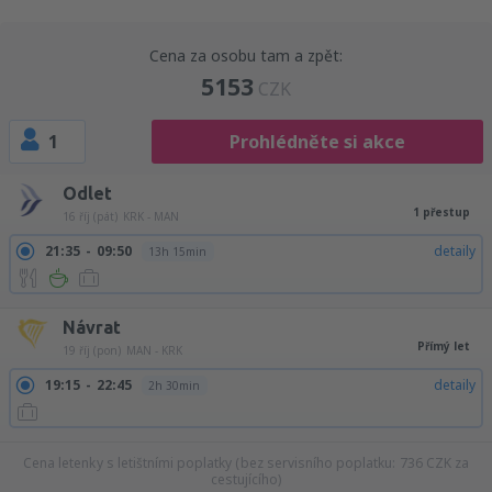
Cena za osobu tam a zpět:
5153
CZK
1
Prohlédněte si akce
Odlet
1 přestup
16 říj (pát)
KRK - MAN
21:35
09:50
detaily
13h 15min
Návrat
Přímý let
19 říj (pon)
MAN - KRK
19:15
22:45
detaily
2h 30min
Cena letenky s letištními poplatky (bez servisního poplatku:
736
CZK
za
cestujícího)