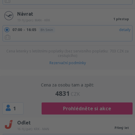
Návrat
1 přestup
19 říj (pon)
MAN - KRK
07:00
16:05
detaily
8h 5min
Cena letenky s letištními poplatky (bez servisního poplatku:
703
CZK
za
cestujícího)
Rezervační podmínky
Cena za osobu tam a zpět:
4831
CZK
1
Prohlédněte si akce
Odlet
Přímý let
16 říj (pát)
KRK - MAN