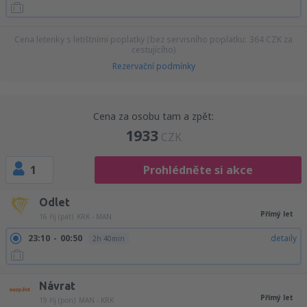
Cena letenky s letištními poplatky (bez servisního poplatku:
364
CZK
za
cestujícího)
Rezervační podmínky
Cena za osobu tam a zpět:
1933
CZK
1
Prohlédněte si akce
Odlet
Přímý let
16 říj (pát)
KRK - MAN
23:10
00:50
detaily
2h 40min
Návrat
Přímý let
19 říj (pon)
MAN - KRK