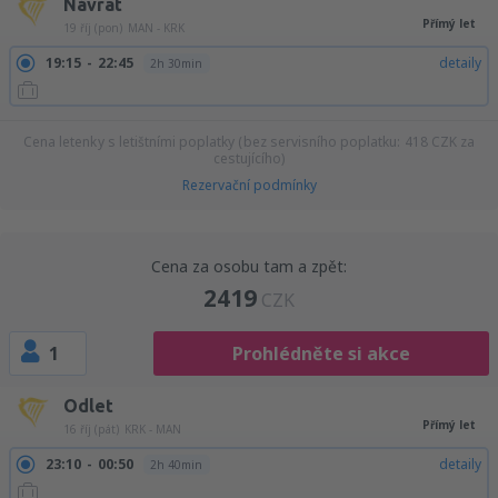
Návrat
Přímý let
19 říj (pon)
MAN - KRK
19:15
22:45
detaily
2h 30min
Cena letenky s letištními poplatky (bez servisního poplatku:
418
CZK
za
cestujícího)
Rezervační podmínky
Cena za osobu tam a zpět:
2419
CZK
1
Prohlédněte si akce
Odlet
Přímý let
16 říj (pát)
KRK - MAN
23:10
00:50
detaily
2h 40min