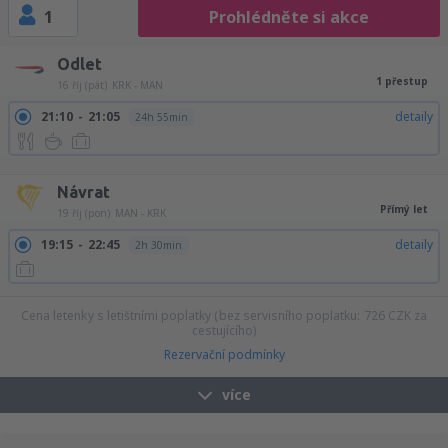
1
Prohlédněte si akce
Odlet
1 přestup
16 říj (pát)
KRK - MAN
21:10
21:05
detaily
24h 55min
21:10
22:40
detaily
26h 30min
Návrat
Přímý let
19 říj (pon)
MAN - KRK
19:15
22:45
detaily
2h 30min
Cena letenky s letištními poplatky (bez servisního poplatku:
726
CZK
za
cestujícího)
Rezervační podmínky
více