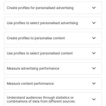
17:55
23:30
detaily
4h 35min
Cena letenky s letištními poplatky (bez servisního poplatku:
747
CZK
za
cestujícího)
Rezervační podmínky
Cena za osobu tam a zpět:
5282
CZK
1
Prohlédněte si akce
Odlet
Přímý let
16 říj (pát)
KRK - MAN
23:10
00:50
detaily
2h 40min
Návrat