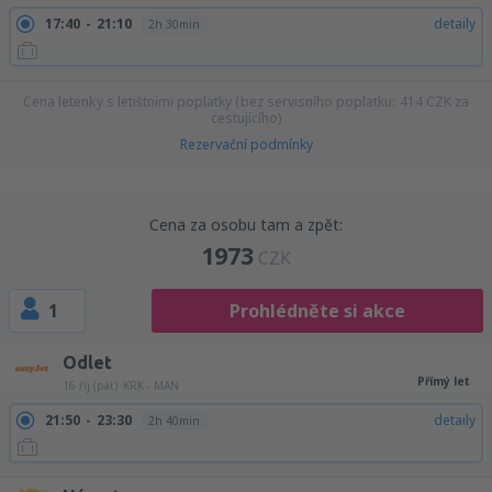
17:40
21:10
detaily
2h 30min
Cena letenky s letištními poplatky (bez servisního poplatku:
414
CZK
za
cestujícího)
Rezervační podmínky
Cena za osobu tam a zpět:
1973
CZK
1
Prohlédněte si akce
Odlet
Přímý let
16 říj (pát)
KRK - MAN
21:50
23:30
detaily
2h 40min