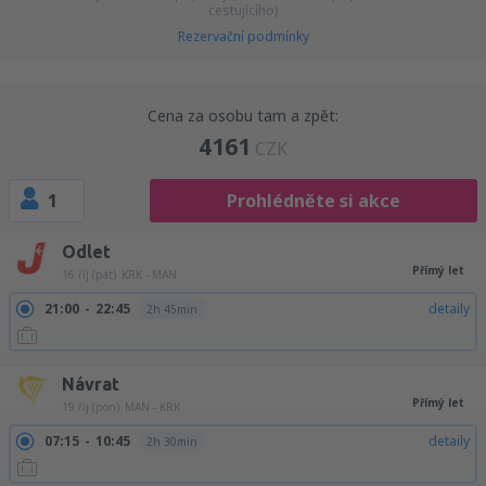
cestujícího)
Rezervační podmínky
Cena za osobu tam a zpět:
4161
CZK
1
Prohlédněte si akce
Odlet
Přímý let
16 říj (pát)
KRK - MAN
21:00
22:45
detaily
2h 45min
Návrat
Přímý let
19 říj (pon)
MAN - KRK
07:15
10:45
detaily
2h 30min