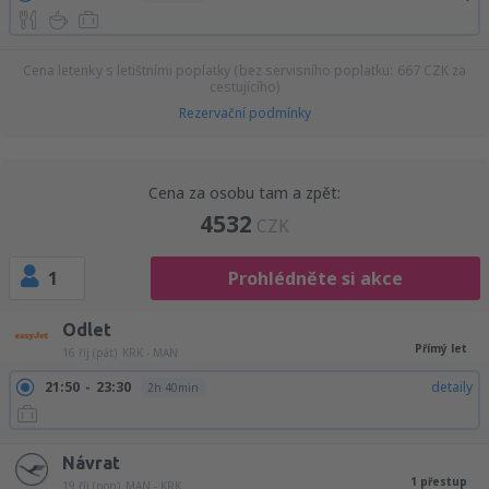
Cena letenky s letištními poplatky (bez servisního poplatku:
667
CZK
za
cestujícího)
Rezervační podmínky
Cena za osobu tam a zpět:
4532
CZK
1
Prohlédněte si akce
Odlet
Přímý let
16 říj (pát)
KRK - MAN
21:50
23:30
detaily
2h 40min
Návrat
1 přestup
19 říj (pon)
MAN - KRK