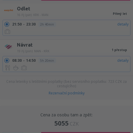
Odlet
Přímý let
16 říj (pát)
KRK - MAN
21:50
23:30
detaily
2h 40min
Návrat
1 přestup
19 říj (pon)
MAN - KRK
08:30
14:50
detaily
5h 20min
Cena letenky s letištními poplatky (bez servisního poplatku:
723
CZK
za
cestujícího)
Rezervační podmínky
Cena za osobu tam a zpět:
5055
CZK