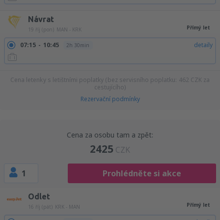
Návrat
Přímý let
19 říj (pon)
MAN - KRK
07:15
10:45
detaily
2h 30min
Cena letenky s letištními poplatky (bez servisního poplatku:
462
CZK
za
cestujícího)
Rezervační podmínky
Cena za osobu tam a zpět:
2425
CZK
1
Prohlédněte si akce
Odlet
Přímý let
16 říj (pát)
KRK - MAN