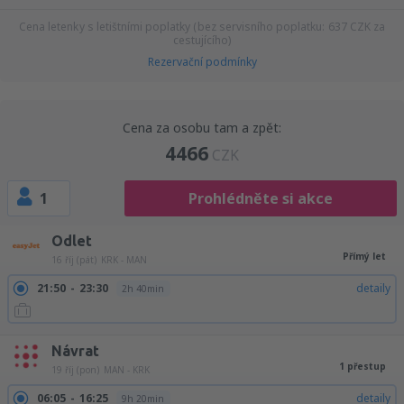
Cena letenky s letištními poplatky (bez servisního poplatku:
637
CZK
za
cestujícího)
Rezervační podmínky
Cena za osobu tam a zpět:
4466
CZK
1
Prohlédněte si akce
Odlet
Přímý let
16 říj (pát)
KRK - MAN
21:50
23:30
detaily
2h 40min
Návrat
1 přestup
19 říj (pon)
MAN - KRK
06:05
16:25
detaily
9h 20min