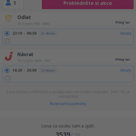
1
Prohlédněte si akce
Odlet
Přímý let
16 říj (pát)
KRK - MAN
23:10
00:50
detaily
2h 40min
Návrat
Přímý let
19 říj (pon)
MAN - KRK
16:20
20:00
detaily
2h 40min
Cena letenky s letištními poplatky (bez servisního poplatku:
564
CZK
za
cestujícího)
Rezervační podmínky
Cena za osobu tam a zpět:
3539
CZK