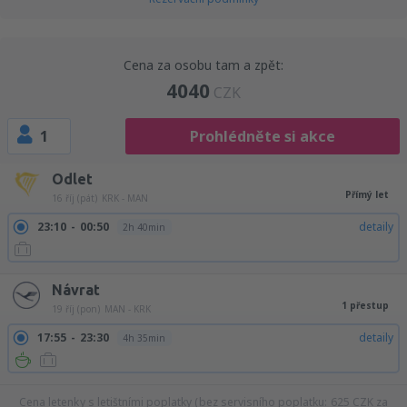
Cena za osobu tam a zpět:
4040
CZK
1
Prohlédněte si akce
Odlet
Přímý let
16 říj (pát)
KRK - MAN
23:10
00:50
detaily
2h 40min
Návrat
1 přestup
19 říj (pon)
MAN - KRK
17:55
23:30
detaily
4h 35min
Cena letenky s letištními poplatky (bez servisního poplatku:
625
CZK
za