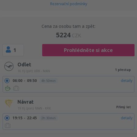
Rezervační podmínky
Cena za osobu tam a zpět:
5224
CZK
1
Prohlédněte si akce
Odlet
1 přestup
16 říj (pát)
KRK - MAN
06:00
09:50
detaily
4h 50min
Návrat
Přímý let
19 říj (pon)
MAN - KRK
19:15
22:45
detaily
2h 30min