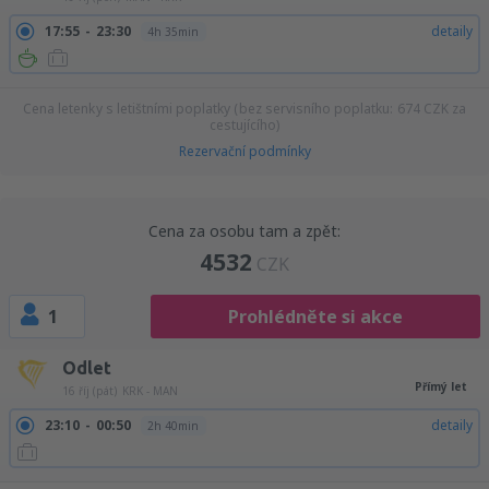
17:55
23:30
detaily
4h 35min
Cena letenky s letištními poplatky (bez servisního poplatku:
674
CZK
za
cestujícího)
Rezervační podmínky
Cena za osobu tam a zpět:
4532
CZK
1
Prohlédněte si akce
Odlet
Přímý let
16 říj (pát)
KRK - MAN
23:10
00:50
detaily
2h 40min