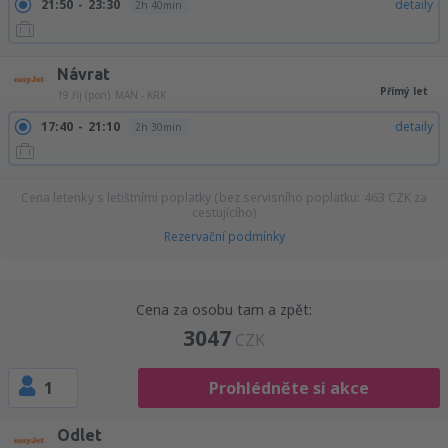
21:50
23:30
detaily
2h 40min
Návrat
Přímý let
19 říj (pon)
MAN - KRK
17:40
21:10
detaily
2h 30min
Cena letenky s letištními poplatky (bez servisního poplatku:
463
CZK
za
cestujícího)
Rezervační podmínky
Cena za osobu tam a zpět:
3047
CZK
1
Prohlédněte si akce
Odlet