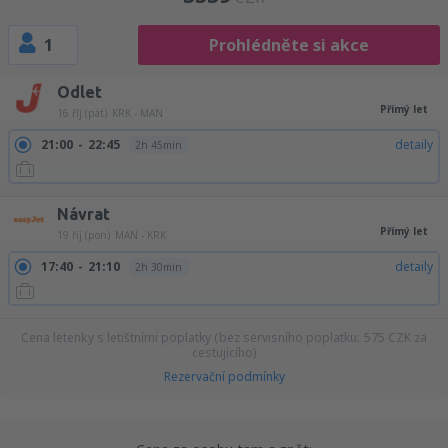
1
Prohlédněte si akce
Odlet
Přímý let
16 říj (pát)
KRK - MAN
21:00
22:45
detaily
2h 45min
Návrat
Přímý let
19 říj (pon)
MAN - KRK
17:40
21:10
detaily
2h 30min
Cena letenky s letištními poplatky (bez servisního poplatku:
575
CZK
za
cestujícího)
Rezervační podmínky