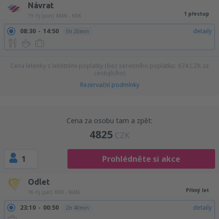
Návrat
1 přestup
19 říj (pon)
MAN - KRK
08:30
14:50
detaily
5h 20min
Cena letenky s letištními poplatky (bez servisního poplatku:
674
CZK
za
cestujícího)
Rezervační podmínky
Cena za osobu tam a zpět:
4825
CZK
1
Prohlédněte si akce
Odlet
Přímý let
16 říj (pát)
KRK - MAN
23:10
00:50
detaily
2h 40min