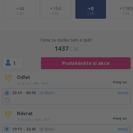
+44
+194
+0
+1189
CZK
CZK
CZK
CZK
Cena za osobu tam a zpět:
1437
CZK
1
Prohlédněte si akce
Odlet
Přímý let
16 říj (pát)
KRK - MAN
23:10
00:50
detaily
2h 40min
Návrat
Přímý let
19 říj (pon)
MAN - KRK
19:15
22:45
detaily
2h 30min