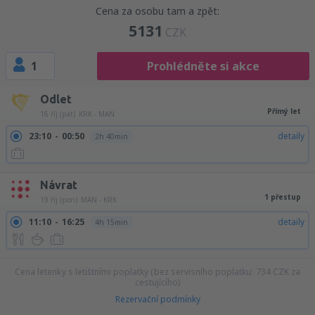
Cena za osobu tam a zpět:
5131
CZK
1
Prohlédněte si akce
Odlet
Přímý let
16 říj (pát)
KRK - MAN
23:10
00:50
detaily
2h 40min
Návrat
1 přestup
19 říj (pon)
MAN - KRK
11:10
16:25
detaily
4h 15min
Cena letenky s letištními poplatky (bez servisního poplatku:
734
CZK
za
cestujícího)
Rezervační podmínky