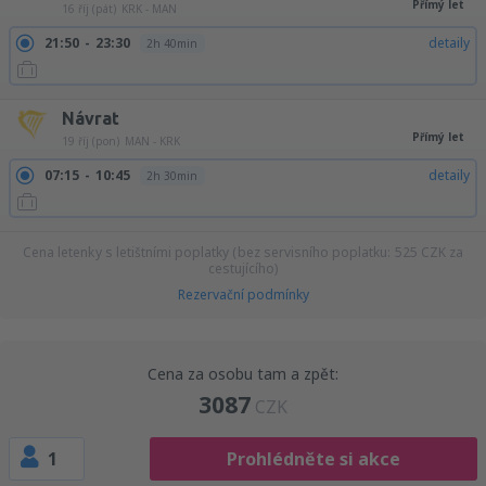
Přímý let
16 říj (pát)
KRK - MAN
21:50
23:30
detaily
2h 40min
Návrat
Přímý let
19 říj (pon)
MAN - KRK
07:15
10:45
detaily
2h 30min
Cena letenky s letištními poplatky (bez servisního poplatku:
525
CZK
za
cestujícího)
Rezervační podmínky
Cena za osobu tam a zpět:
3087
CZK
1
Prohlédněte si akce