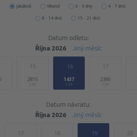
Jakákoli
Víkend
0 - 3 dny
4 - 7 dnů
8 - 14 dnů
15 - 21 dnů
Datum odletu:
Října 2026
Jiný měsíc
15
16
17
6
2815
1437
2386
CZK
CZK
CZK
Datum návratu:
Října 2026
Jiný měsíc
17
18
19
20