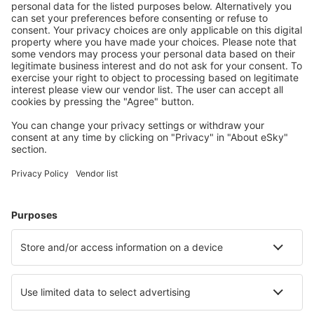
Cena letenky s letištními poplatky (bez servisního poplatku:
746
CZK
za
cestujícího)
Rezervační podmínky
Cena za osobu tam a zpět:
5262
CZK
1
Prohlédněte si akce
Odlet
1 přestup
16 říj (pát)
KRK - MAN
06:00
09:50
detaily
4h 50min
Návrat
1 přestup
19 říj (pon)
MAN - KRK