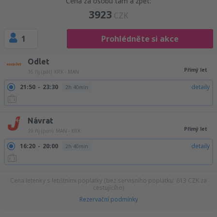
Cena za osobu tam a zpět:
3923
CZK
1
Prohlédněte si akce
Odlet
Přímý let
16 říj (pát)
KRK - MAN
21:50
23:30
detaily
2h 40min
Návrat
Přímý let
19 říj (pon)
MAN - KRK
16:20
20:00
detaily
2h 40min
Cena letenky s letištními poplatky (bez servisního poplatku:
613
CZK
za
cestujícího)
Rezervační podmínky