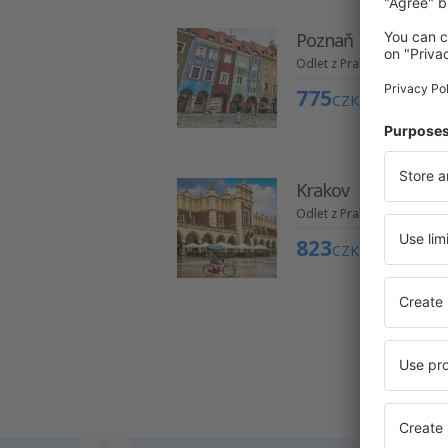
Poznaň
Odlet z Prahy
775
CZK
Krakov
Odlet z Prahy
823
CZK