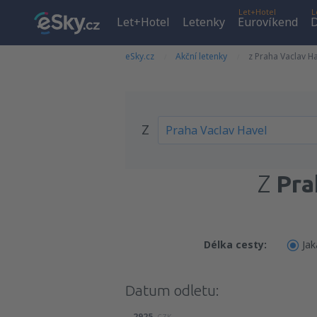
Let+Hotel
L
Let+Hotel
Letenky
Eurovíkend
D
eSky.cz
Akční letenky
z Praha Vaclav H
Z
Z
Pra
Délka cesty:
Jak
Datum odletu:
2925
CZK