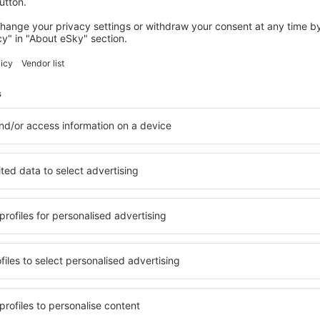
Gdańsk
Odlet z Prahy
823
CZK
Kodaň
Odlet z Prahy
896
CZK
Ukaž více akcí