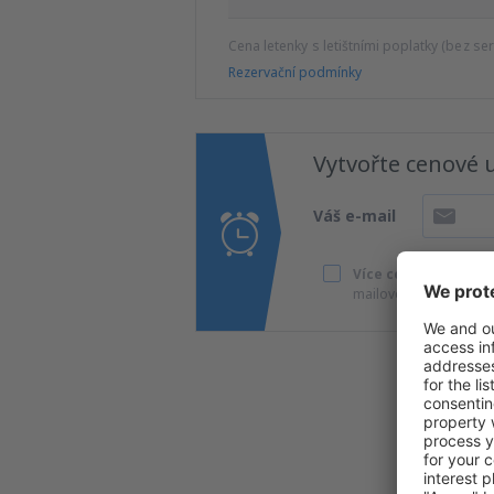
Cena letenky s letištními poplatky (bez se
Rezervační podmínky
Vytvořte cenové 
Váš e-mail
Více cestování za s
mailovou adresu.