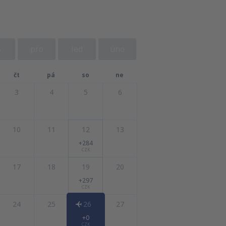
s
pro
led
úno
čt
pá
so
ne
3
4
5
6
10
11
12
13
+284
CZK
17
18
19
20
+297
CZK
24
25
26
27
+0
CZK