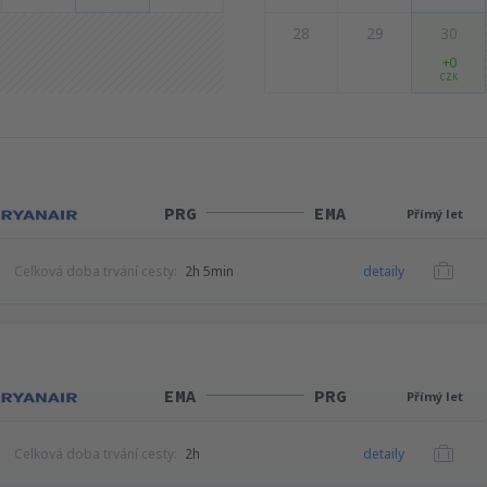
28
29
30
+0
CZK
PRG
EMA
Přímý let
Celková doba trvání cesty:
2h 5min
detaily
EMA
PRG
Přímý let
Celková doba trvání cesty:
2h
detaily