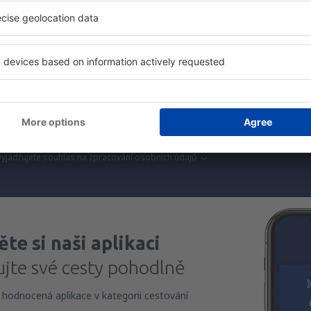
láme jen to nejlepší, máte naše čestné cestovate
Z
vání za skvělé ceny v newsletteru.
Souhlasím s odběrem marketingových i
) od eSky.pl S.A. na mnou poskytnutou e-mailovou adresu.
políčka pro odběr newsletteru, vepsáním e-mailové adresy a zvolením možnos
vyjadřujete souhlas na zpracování osobních údajů
te si naši aplikaci
ujte své cesty pohodlně
 hodnocená aplikace v kategorii cestování