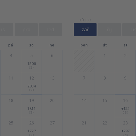
+0
CZK
lis
pro
led
zář
říj
li
pá
so
ne
pon
út
st
4
5
6
1
2
1506
CZK
11
12
13
7
8
9
2034
CZK
18
19
20
14
15
16
1811
+155
CZK
CZK
25
26
27
21
22
23
1727
+297
CZK
CZK