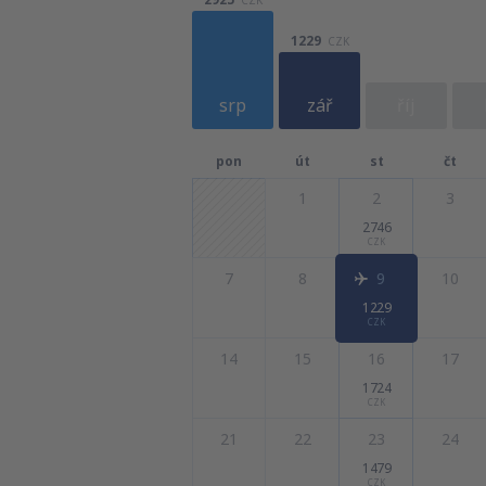
1229
CZK
srp
zář
říj
pon
út
st
čt
1
2
3
2746
CZK
7
8
9
10
1229
CZK
14
15
16
17
1724
CZK
21
22
23
24
1479
CZK