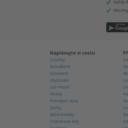
Každý d
Všechny
Naplánujte si cestu
Př
Letenky
Ga
Eurovíkend
Mo
Dovolená
Mu
Ubytování
Le
Let+Hotel
Le
Hotely
Ná
Pronájem auta
Re
Jachty
Le
Akční letenky
Re
Charterové lety
In