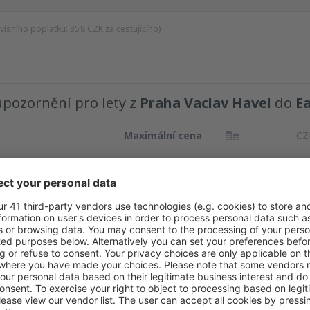
rvisního poplatku:
358
CZK
za cestujícího)
upozornění pro lety z
Praha Vaclav Havel
do
Ea
Maximální cena
CZ
kvělé ceny v newsletteru.
Souhlasím s odběrem marketingových informací od
Našli jsme pro Vás další akce