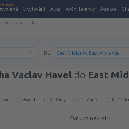
et+Hotel
ovolená
Ubytování
Auta
Akční letenky
Atrakce
Cha
avel do East Midlands
Do
ha Vaclav Havel
do
East Mid
ákoli
Víkend
0 - 3 dny
4 - 7 dnů
8 - 14 dn
Datum návratu: