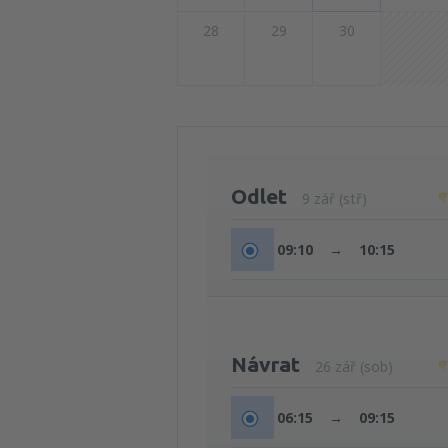
28
29
30
Odlet
9 zář (stř)
09:10
→
10:15
Návrat
26 zář (sob)
06:15
→
09:15