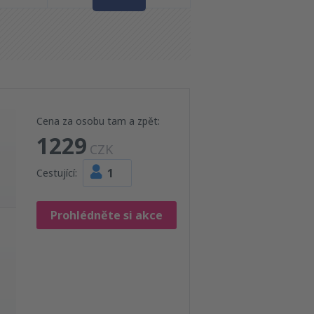
Cena za osobu tam a zpět:
1229
CZK
1
Cestující:
Prohlédněte si akce