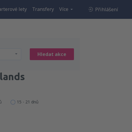
rterové lety
Transfery
Více
Přihlášení
Hledat akce
lands
ů
15 - 21 dnů