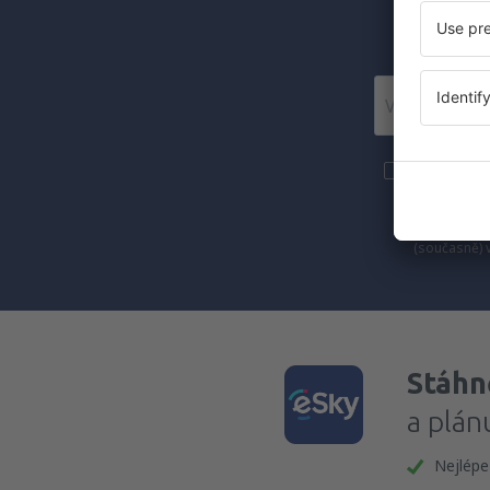
Posí
Více cesto
newsletteru
Zaznačením 
(současně) 
Stáhně
a plán
Nejlépe