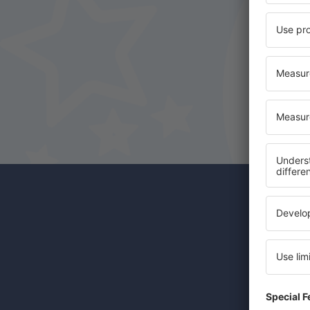
Odběr
Levné let