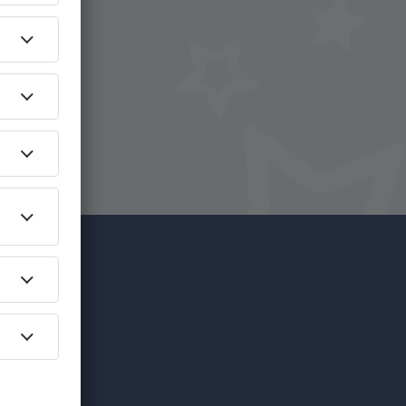
na
íce za
edinečných