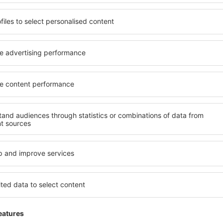
Šetřete čas a peníze.
Rezervujte si Let+Hotel 
eSky.cz!
Klikněte sem
atelé newsletteru cestují v
méně
y, dovolené, eurovíkendy - získejte informace o j
akčních letenkách dříve než kdokoli jiný.