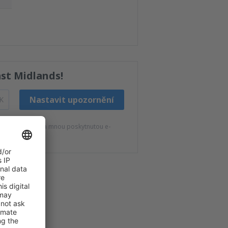
st Midlands!
Nastavit upozornění
K
 eSky.pl S.A. na mnou poskytnutou e-