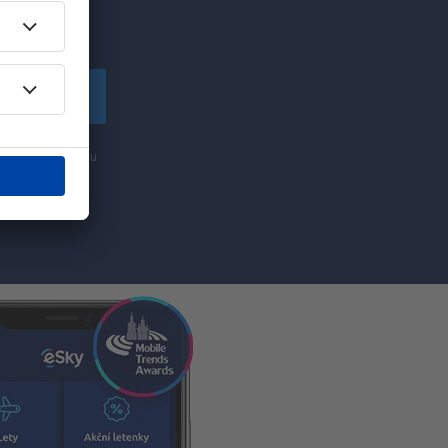
lské!
apsat se
nformací (formou
ti „Zapsat se“