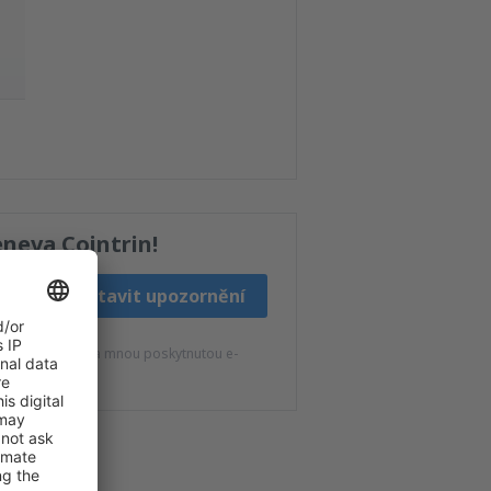
neva Cointrin!
Nastavit upozornění
K
 eSky.pl S.A. na mnou poskytnutou e-