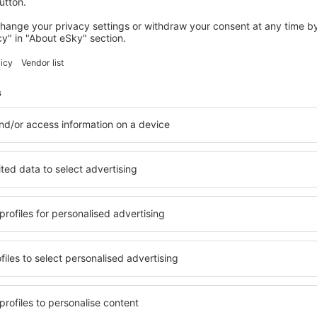
Našli jsme pro Vás další akce
Gdańsk
Odlet z Prahy
823
CZK
Kodaň
Odlet z Prahy
896
CZK
Ukaž více akcí