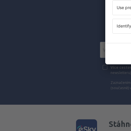
Levné let
Posí
Více cesto
newsletteru
Zaznačením 
(současně) 
Stáhně