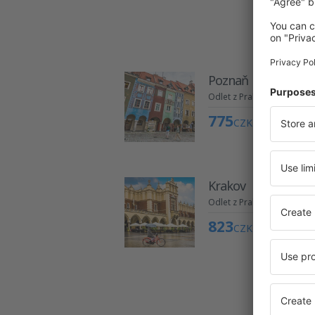
Poznaň
Odlet z Prahy
775
CZK
Krakov
Odlet z Prahy
823
CZK