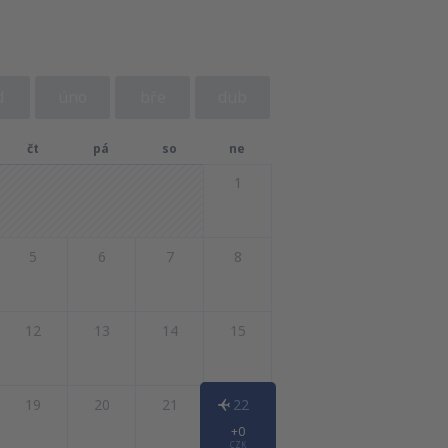
d
úno
bře
dub
čt
pá
so
ne
1
5
6
7
8
12
13
14
15
19
20
21
22
+0
CZK