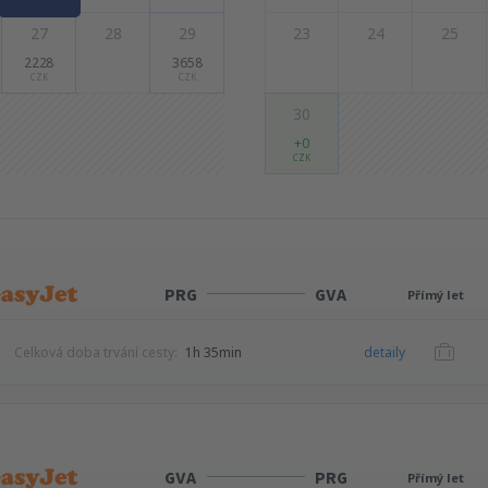
27
28
29
23
24
25
2228
3658
CZK
CZK
30
+0
CZK
PRG
GVA
Přímý let
Celková doba trvání cesty:
1h 35min
detaily
GVA
PRG
Přímý let