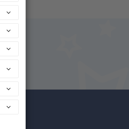
na
íce za