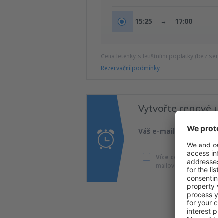
15:25
→
17:00
Cena letenky s letištními poplatky (bez se
Rezervační podmínky
Vytvořte cenové 
Váš e-mail
Více cestování za s
mailovou adresu.