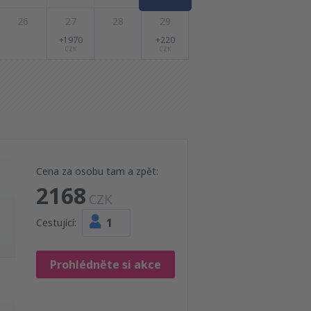
26
27
28
29
+1970
+220
CZK
CZK
Cena za osobu tam a zpět:
2168
CZK
1
Cestující:
Prohlédněte si akce