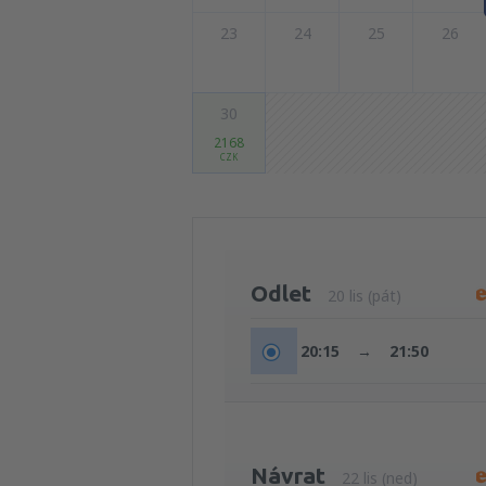
23
24
25
26
30
2168
CZK
Odlet
20 lis (pát)
20:15
→
21:50
Návrat
22 lis (ned)