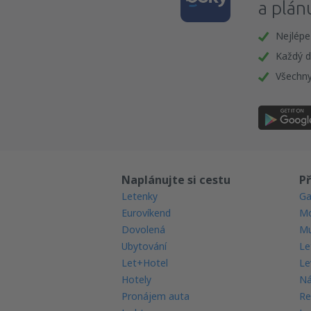
a plán
Nejlépe
Každý d
Všechny
Naplánujte si cestu
Př
Letenky
Ga
Eurovíkend
Mo
Dovolená
Mu
Ubytování
Le
Let+Hotel
Le
Hotely
Ná
Pronájem auta
Re