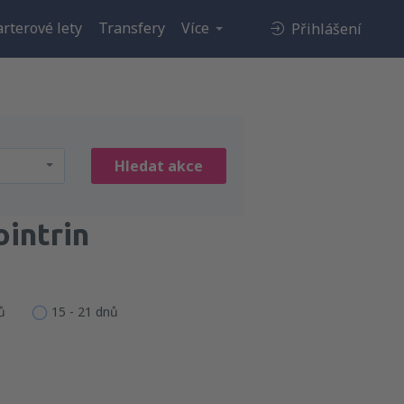
rterové lety
Transfery
Více
Přihlášení
Hledat akce
intrin
ů
15 - 21 dnů