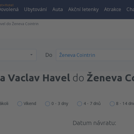
et+Hotel
ovolená
Ubytování
Auta
Akční letenky
Atrakce
Cha
avel do Ženeva Cointrin
Do
a Vaclav Havel
do
Ženeva Co
ákoli
Víkend
0 - 3 dny
4 - 7 dnů
8 - 14 dn
Datum návratu: