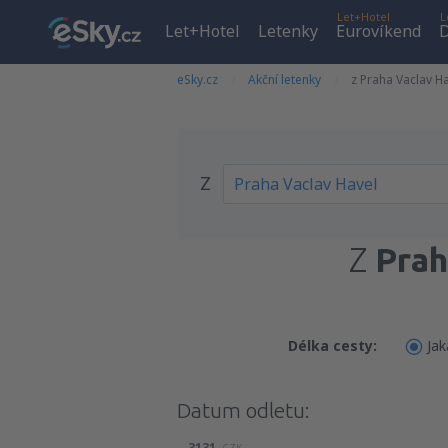
Let+Hotel
L
Let+Hotel
Letenky
Eurovíkend
D
eSky.cz
Akční letenky
z Praha Vaclav H
Z
Z
Prah
Délka cesty:
Jak
Datum odletu:
3131
CZK