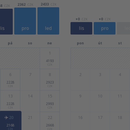
2433
2362
CZK
CZK
68
CZK
+0
+0
CZK
CZK
lis
pro
led
lis
pro
le
pá
so
ne
pon
út
st
1
4193
CZK
6
7
8
2
3
4
2228
2923
CZK
CZK
13
14
15
9
10
11
2228
2993
CZK
CZK
20
21
22
16
17
18
2168
2668
CZK
CZK