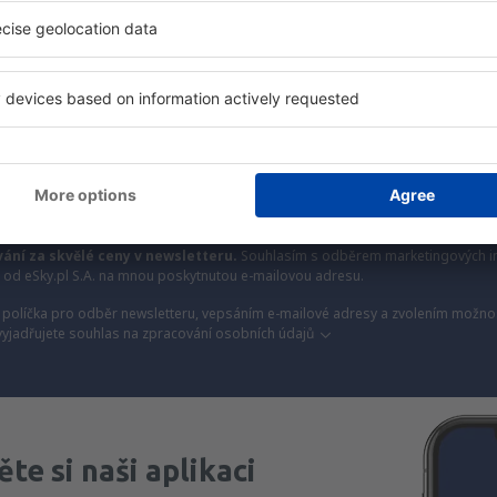
y, dovolené, eurovíkendy - získejte informace o j
akčních letenkách dříve než kdokoli jiný.
láme jen to nejlepší, máte naše čestné cestovate
Z
vání za skvělé ceny v newsletteru.
Souhlasím s odběrem marketingových i
) od eSky.pl S.A. na mnou poskytnutou e-mailovou adresu.
políčka pro odběr newsletteru, vepsáním e-mailové adresy a zvolením možnos
vyjadřujete souhlas na zpracování osobních údajů
te si naši aplikaci