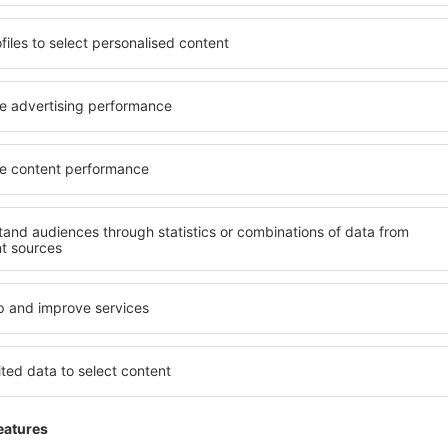
Šetřete čas a peníze.
Rezervujte si Let+Hotel 
eSky.cz!
Klikněte sem
atelé newsletteru cestují v
méně