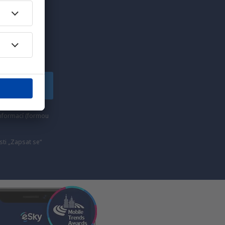
edinečných
lské!
apsat se
nformací (formou
ti „Zapsat se“