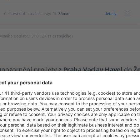
Celková doba trvání cesty:
1h 35min
detaily
rvisního poplatku:
310
CZK
za cestujícího)
upozornění pro lety z
Praha Vaclav Havel
do
Že
Maximální cena
CZ
kvělé ceny v newsletteru.
Souhlasím s odběrem marketingových informací od