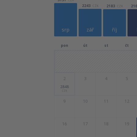
2243
2183
21
CZK
CZK
srp
zář
říj
pon
út
st
čt
2
3
4
5
2848
CZK
9
10
11
12
16
17
18
19